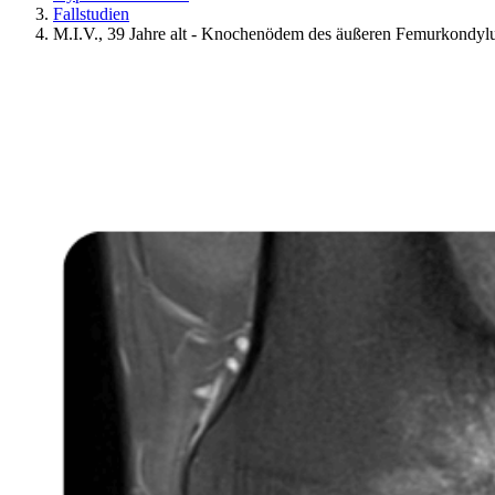
Fallstudien
M.I.V., 39 Jahre alt - Knochenödem des äußeren Femurkondylu