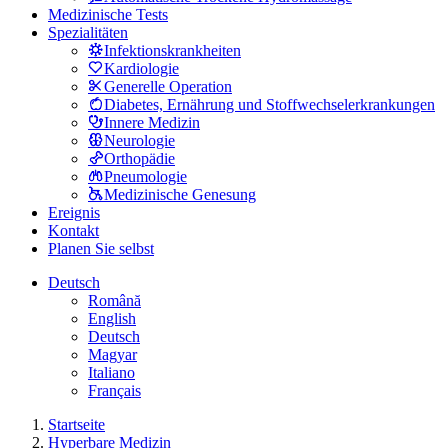
Medizinische Tests
Spezialitäten
Infektionskrankheiten
Kardiologie
Generelle Operation
Diabetes, Ernährung und Stoffwechselerkrankungen
Innere Medizin
Neurologie
Orthopädie
Pneumologie
Medizinische Genesung
Ereignis
Kontakt
Planen Sie selbst
Deutsch
Română
English
Deutsch
Magyar
Italiano
Français
Startseite
Hyperbare Medizin