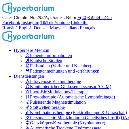
Calea Clujului Nr. 292/A, Oradea, Bihor
+(40)359 44 22 55
Facebook
Instagram
TikTok
Youtube
LinkedIn
Română
English
Deutsch
Magyar
Italiano
Français
Hyperbare Medizin
Patienteninformationen
Klinische Studien
Fallstudien (Vorher und Nachher)
Patientenmeinungen und -erfahrungen
Dienstleistungen
Intravenöse Vitamintherapie
Kontinuierlicher Glukosemesssensor (CGM)
PhotoBioModulations-Therapie
Pressotherapie (Automatische Lymphdrainage)
Pulsierende Magnetstimulation
Stoßwellentherapie
Kombinationstherapie (Elektrotherapie & Ultraschall)
Personalisierte Medizin durch Genetisches Profil (DN
Ganzkörper-Kryotherapie (Kryokammer)
Automatische Trockene Hydromassage