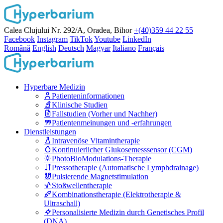
Calea Clujului Nr. 292/A, Oradea, Bihor
+(40)359 44 22 55
Facebook
Instagram
TikTok
Youtube
LinkedIn
Română
English
Deutsch
Magyar
Italiano
Français
Hyperbare Medizin
Patienteninformationen
Klinische Studien
Fallstudien (Vorher und Nachher)
Patientenmeinungen und -erfahrungen
Dienstleistungen
Intravenöse Vitamintherapie
Kontinuierlicher Glukosemesssensor (CGM)
PhotoBioModulations-Therapie
Pressotherapie (Automatische Lymphdrainage)
Pulsierende Magnetstimulation
Stoßwellentherapie
Kombinationstherapie (Elektrotherapie &
Ultraschall)
Personalisierte Medizin durch Genetisches Profil
(DNA)