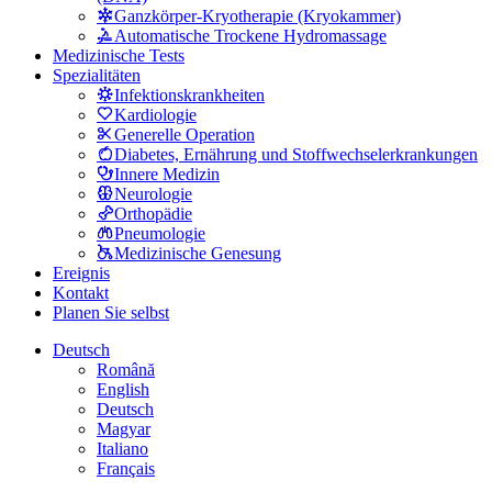
Ganzkörper-Kryotherapie (Kryokammer)
Automatische Trockene Hydromassage
Medizinische Tests
Spezialitäten
Infektionskrankheiten
Kardiologie
Generelle Operation
Diabetes, Ernährung und Stoffwechselerkrankungen
Innere Medizin
Neurologie
Orthopädie
Pneumologie
Medizinische Genesung
Ereignis
Kontakt
Planen Sie selbst
Deutsch
Română
English
Deutsch
Magyar
Italiano
Français