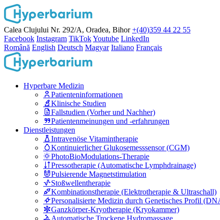
Calea Clujului Nr. 292/A, Oradea, Bihor
+(40)359 44 22 55
Facebook
Instagram
TikTok
Youtube
LinkedIn
Română
English
Deutsch
Magyar
Italiano
Français
Hyperbare Medizin
Patienteninformationen
Klinische Studien
Fallstudien (Vorher und Nachher)
Patientenmeinungen und -erfahrungen
Dienstleistungen
Intravenöse Vitamintherapie
Kontinuierlicher Glukosemesssensor (CGM)
PhotoBioModulations-Therapie
Pressotherapie (Automatische Lymphdrainage)
Pulsierende Magnetstimulation
Stoßwellentherapie
Kombinationstherapie (Elektrotherapie & Ultraschall)
Personalisierte Medizin durch Genetisches Profil (DN
Ganzkörper-Kryotherapie (Kryokammer)
Automatische Trockene Hydromassage