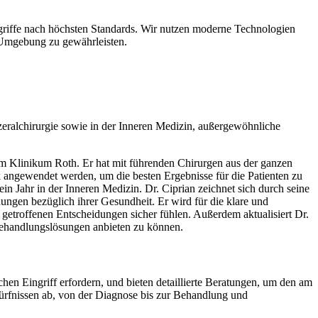
ngriffe nach höchsten Standards. Wir nutzen moderne Technologien
 Umgebung zu gewährleisten.
zeralchirurgie sowie in der Inneren Medizin, außergewöhnliche
m Klinikum Roth. Er hat mit führenden Chirurgen aus der ganzen
nik angewendet werden, um die besten Ergebnisse für die Patienten zu
ein Jahr in der Inneren Medizin. Dr. Ciprian zeichnet sich durch seine
ngen bezüglich ihrer Gesundheit. Er wird für die klare und
n getroffenen Entscheidungen sicher fühlen. Außerdem aktualisiert Dr.
Behandlungslösungen anbieten zu können.
en Eingriff erfordern, und bieten detaillierte Beratungen, um den am
dürfnissen ab, von der Diagnose bis zur Behandlung und