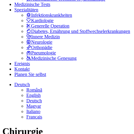
Medizinische Tests
Spezialitäten
Infektionskrankheiten
Kardiologie
Generelle Operation
Diabetes, Ernährung und Stoffwechselerkrankungen
Innere Medizin
Neurologie
Orthopädie
Pneumologie
Medizinische Genesung
Ereignis
Kontakt
Planen Sie selbst
Deutsch
Română
English
Deutsch
Magyar
Italiano
Français
Chirurgie