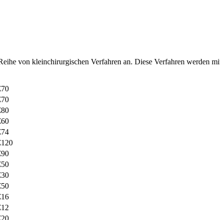
e Reihe von kleinchirurgischen Verfahren an. Diese Verfahren werden mi
€70
€70
€80
€60
€74
€120
€90
€50
€30
€50
€16
€12
€20