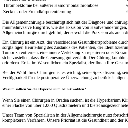
Thrombektomie bei äußerer Hämorrhoidalthrombose
Zecken- oder Fremdkörperentfernung
Die Allgemeinchirurgie beschäftigt sich mit der Diagnose und chirur
minimalinvasive Eingriffe, wie die Exzision von Hautveränderungen,
Allgemeinchirurgie durchgeführt, der sowohl die Präzision als auch di
Ein Chirurg ist ein Arzt, der verschiedene Gesundheitsprobleme durc
sorgfältigen Beurteilung des Zustands des Patienten, der Identifizier
Tumor zu entfernen, eine innere Verletzung zu reparieren oder Erkr
sicherzustellen, dass die Genesung gut verläuft. Der Chirurg kombini
erfordern. Er ist im Wesentlichen ein Spezialist, der Ihnen Ihre Gesu
Bei der Wahl Ihres Chirurgen ist es wichtig, seine Spezialisierung, se
Verfügbarkeit für die postoperative Überwachung zu berücksichtigen.
Warum sollten Sie die Hyperbarium Klinik wählen?
Wenn Sie einen Chirurgen in Oradea suchen, ist die Hyperbarium Klin
einer Fläche von über 1.000 Quadratmetern und bietet ausgezeichne
Unser Team von Spezialisten in der Allgemeinchirurgie nutzt fortsch
komplexeren Verfahren. Unsere Priorität ist die Gesundheit und der K