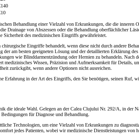
€140
€10
gischen Behandlung einer Vielzahl von Erkrankungen, die die inneren O
 die Drainage von Abszessen oder die Behandlung oberflächlicher Läsi
e Sicherheit des medizinischen Eingriffs gewährleistet.
h chirurgische Eingriffe behandelt, wenn diese nicht durch andere Beh
ung der am besten geeigneten Lösung und der detaillierten Erklärung de
ankungen wie Blinddarmentzündung oder Hernien zu behandeln. Nach der
ert medizinisches Wissen, Präzision und Aufmerksamkeit für Details, um
ndheit zurückgibt, wenn andere Optionen nicht ausreichen.
ine Erfahrung in der Art des Eingriffs, den Sie benötigen, seinen Ruf, 
ik die ideale Wahl. Gelegen an der Calea Clujului Nr. 292/A, in der N
te Bedingungen für Diagnose und Behandlung.
rittliche Technologien, um eine Vielzahl von Erkrankungen zu diagnost
omfort jedes Patienten, wobei wir medizinische Dienstleistungen von h