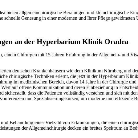
dea bieten allgemeinchirurgische Beratungen und kleinchirurgische Ei
ine schnelle Genesung in einer modernen und Ihrer Pflege gewidmeten
ungen an der Hyperbarium Klinik Oradea
an, einem Chirurgen mit 15 Jahren Erfahrung in der Allgemein- und Vis
mmierten deutschen Krankenhäusern wie dem Klinikum Nürnberg und de
liche chirurgische Techniken erlernt, die jetzt in der Hyperbarium Kli
rfahrung im medizinischen Bereich, davon 14 Jahre in der Chirurgie und 
 Wert auf offene Kommunikation und deren Einbeziehung in Entscheidu
 sicherstellt, dass die Patienten vollständig verstehen und sich mit de
 Konferenzen und Spezialisierungskursen, um moderne und effiziente 
nd Behandlung einer Vielzahl von Erkrankungen, die einen chirurgisch
nstleistungen der Allgemeinchirurgie decken ein breites Spektrum an Be