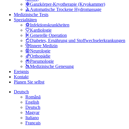
Ganzkörper-Kryotherapie (Kryokammer)
Automatische Trockene Hydromassage
Medizinische Tests
Spezialitäten
Infektionskrankheiten
Kardiologie
Generelle Operation
Diabetes, Ernährung und Stoffwechselerkrankungen
Innere Medizin
Neurologie
Orthopädie
Pneumologie
Medizinische Genesung
Ereignis
Kontakt
Planen Sie selbst
Deutsch
Română
English
Deutsch
Magyar
Italiano
Français