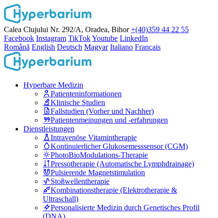
Calea Clujului Nr. 292/A, Oradea, Bihor
+(40)359 44 22 55
Facebook
Instagram
TikTok
Youtube
LinkedIn
Română
English
Deutsch
Magyar
Italiano
Français
Hyperbare Medizin
Patienteninformationen
Klinische Studien
Fallstudien (Vorher und Nachher)
Patientenmeinungen und -erfahrungen
Dienstleistungen
Intravenöse Vitamintherapie
Kontinuierlicher Glukosemesssensor (CGM)
PhotoBioModulations-Therapie
Pressotherapie (Automatische Lymphdrainage)
Pulsierende Magnetstimulation
Stoßwellentherapie
Kombinationstherapie (Elektrotherapie &
Ultraschall)
Personalisierte Medizin durch Genetisches Profil
(DNA)