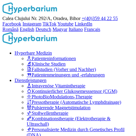
Calea Clujului Nr. 292/A, Oradea, Bihor
+(40)359 44 22 55
Facebook
Instagram
TikTok
Youtube
LinkedIn
Română
English
Deutsch
Magyar
Italiano
Français
Hyperbare Medizin
Patienteninformationen
Klinische Studien
Fallstudien (Vorher und Nachher)
Patientenmeinungen und -erfahrungen
Dienstleistungen
Intravenöse Vitamintherapie
Kontinuierlicher Glukosemesssensor (CGM)
PhotoBioModulations-Therapie
Pressotherapie (Automatische Lymphdrainage)
Pulsierende Magnetstimulation
Stoßwellentherapie
Kombinationstherapie (Elektrotherapie &
Ultraschall)
Personalisierte Medizin durch Genetisches Profil
(DNA)