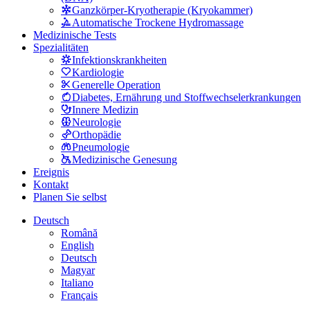
Ganzkörper-Kryotherapie (Kryokammer)
Automatische Trockene Hydromassage
Medizinische Tests
Spezialitäten
Infektionskrankheiten
Kardiologie
Generelle Operation
Diabetes, Ernährung und Stoffwechselerkrankungen
Innere Medizin
Neurologie
Orthopädie
Pneumologie
Medizinische Genesung
Ereignis
Kontakt
Planen Sie selbst
Deutsch
Română
English
Deutsch
Magyar
Italiano
Français