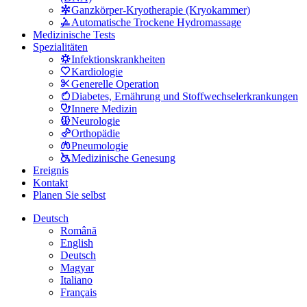
Ganzkörper-Kryotherapie (Kryokammer)
Automatische Trockene Hydromassage
Medizinische Tests
Spezialitäten
Infektionskrankheiten
Kardiologie
Generelle Operation
Diabetes, Ernährung und Stoffwechselerkrankungen
Innere Medizin
Neurologie
Orthopädie
Pneumologie
Medizinische Genesung
Ereignis
Kontakt
Planen Sie selbst
Deutsch
Română
English
Deutsch
Magyar
Italiano
Français