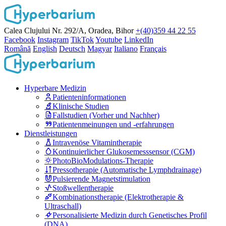
Calea Clujului Nr. 292/A, Oradea, Bihor
+(40)359 44 22 55
Facebook
Instagram
TikTok
Youtube
LinkedIn
Română
English
Deutsch
Magyar
Italiano
Français
Hyperbare Medizin
Patienteninformationen
Klinische Studien
Fallstudien (Vorher und Nachher)
Patientenmeinungen und -erfahrungen
Dienstleistungen
Intravenöse Vitamintherapie
Kontinuierlicher Glukosemesssensor (CGM)
PhotoBioModulations-Therapie
Pressotherapie (Automatische Lymphdrainage)
Pulsierende Magnetstimulation
Stoßwellentherapie
Kombinationstherapie (Elektrotherapie &
Ultraschall)
Personalisierte Medizin durch Genetisches Profil
(DNA)