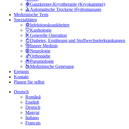
Ganzkörper-Kryotherapie (Kryokammer)
Automatische Trockene Hydromassage
Medizinische Tests
Spezialitäten
Infektionskrankheiten
Kardiologie
Generelle Operation
Diabetes, Ernährung und Stoffwechselerkrankungen
Innere Medizin
Neurologie
Orthopädie
Pneumologie
Medizinische Genesung
Ereignis
Kontakt
Planen Sie selbst
Deutsch
Română
English
Deutsch
Magyar
Italiano
Français