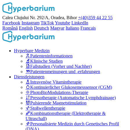
Calea Clujului Nr. 292/A, Oradea, Bihor
+(40)359 44 22 55
Facebook
Instagram
TikTok
Youtube
LinkedIn
Română
English
Deutsch
Magyar
Italiano
Français
Hyperbare Medizin
Patienteninformationen
Klinische Studien
Fallstudien (Vorher und Nachher)
Patientenmeinungen und -erfahrungen
Dienstleistungen
Intravenöse Vitamintherapie
Kontinuierlicher Glukosemesssensor (CGM)
PhotoBioModulations-Therapie
Pressotherapie (Automatische Lymphdrainage)
Pulsierende Magnetstimulation
Stoßwellentherapie
Kombinationstherapie (Elektrotherapie &
Ultraschall)
Personalisierte Medizin durch Genetisches Profil
(DNA)