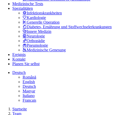
Medizinische Tests
Spezialitäten
Infektionskrankheiten
Kardiologie
Generelle Operation
Diabetes, Ernährung und Stoffwechselerkrankungen
Innere Medizin
Neurologie
Orthopädie
Pneumologie
Medizinische Genesung
Ereignis
Kontakt
Planen Sie selbst
Deutsch
Română
English
Deutsch
Magyar
Italiano
Français
Startseite
Team