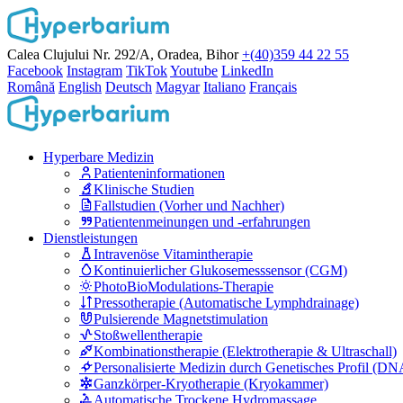
Calea Clujului Nr. 292/A, Oradea, Bihor
+(40)359 44 22 55
Facebook
Instagram
TikTok
Youtube
LinkedIn
Română
English
Deutsch
Magyar
Italiano
Français
Hyperbare Medizin
Patienteninformationen
Klinische Studien
Fallstudien (Vorher und Nachher)
Patientenmeinungen und -erfahrungen
Dienstleistungen
Intravenöse Vitamintherapie
Kontinuierlicher Glukosemesssensor (CGM)
PhotoBioModulations-Therapie
Pressotherapie (Automatische Lymphdrainage)
Pulsierende Magnetstimulation
Stoßwellentherapie
Kombinationstherapie (Elektrotherapie & Ultraschall)
Personalisierte Medizin durch Genetisches Profil (DN
Ganzkörper-Kryotherapie (Kryokammer)
Automatische Trockene Hydromassage