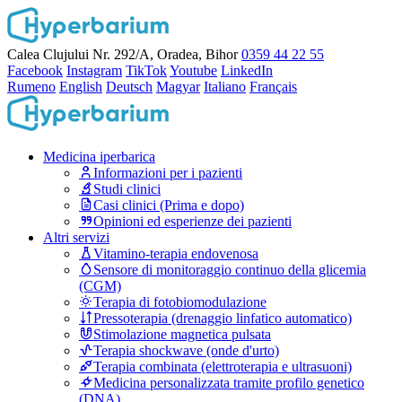
Calea Clujului Nr. 292/A, Oradea, Bihor
0359 44 22 55
Facebook
Instagram
TikTok
Youtube
LinkedIn
Rumeno
English
Deutsch
Magyar
Italiano
Français
Medicina iperbarica
Informazioni per i pazienti
Studi clinici
Casi clinici (Prima e dopo)
Opinioni ed esperienze dei pazienti
Altri servizi
Vitamino-terapia endovenosa
Sensore di monitoraggio continuo della glicemia
(CGM)
Terapia di fotobiomodulazione
Pressoterapia (drenaggio linfatico automatico)
Stimolazione magnetica pulsata
Terapia shockwave (onde d'urto)
Terapia combinata (elettroterapia e ultrasuoni)
Medicina personalizzata tramite profilo genetico
(DNA)