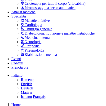
Crioterapia per tutto il corpo (criocabina)
Idromassaggio a secco automatico
Analisi mediche
Specialita
Malattie infettive
Cardiologia
Chirurgia generale
Diabetologia, nutrizione e malattie metaboliche
Medicina interna
Neurologia
Ortopedia
Pneumologia
Riabilitazione medica
Eventi
Contatti
Prenota ora
Italiano
Rumeno
English
Deutsch
Magyar
Italiano
Français
Home