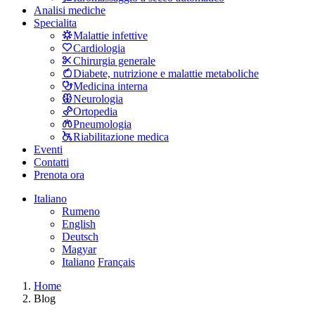
Analisi mediche
Specialita
Malattie infettive
Cardiologia
Chirurgia generale
Diabete, nutrizione e malattie metaboliche
Medicina interna
Neurologia
Ortopedia
Pneumologia
Riabilitazione medica
Eventi
Contatti
Prenota ora
Italiano
Rumeno
English
Deutsch
Magyar
Italiano
Français
Home
Blog