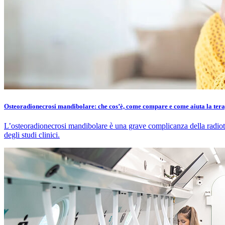
Osteoradionecrosi mandibolare: che cos’è, come compare e come aiuta la tera
L’osteoradionecrosi mandibolare è una grave complicanza della radiote
degli studi clinici.