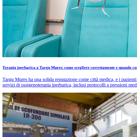
Terapia iperbarica a Targu Mures: come scegliere correttamente e quando c
Targu Mures ha una solida reputazione come città medica, e i pazienti 
servizi di ossigenoterapia iperbarica, inclusi protocolli a pressioni med