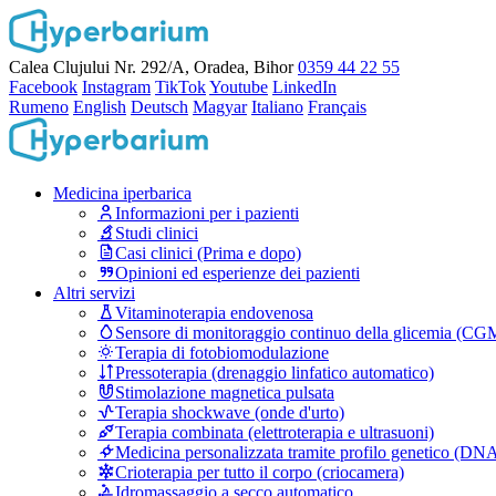
Calea Clujului Nr. 292/A, Oradea, Bihor
0359 44 22 55
Facebook
Instagram
TikTok
Youtube
LinkedIn
Rumeno
English
Deutsch
Magyar
Italiano
Français
Medicina iperbarica
Informazioni per i pazienti
Studi clinici
Casi clinici (Prima e dopo)
Opinioni ed esperienze dei pazienti
Altri servizi
Vitaminoterapia endovenosa
Sensore di monitoraggio continuo della glicemia (CG
Terapia di fotobiomodulazione
Pressoterapia (drenaggio linfatico automatico)
Stimolazione magnetica pulsata
Terapia shockwave (onde d'urto)
Terapia combinata (elettroterapia e ultrasuoni)
Medicina personalizzata tramite profilo genetico (DN
Crioterapia per tutto il corpo (criocamera)
Idromassaggio a secco automatico