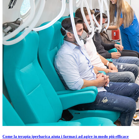
Come la terapia iperbarica aiuta i farmaci ad agire in modo più efficace