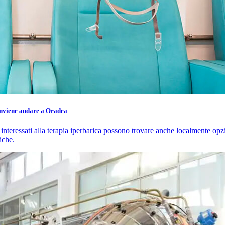
onviene andare a Oradea
interessati alla terapia iperbarica possono trovare anche localmente op
iche.