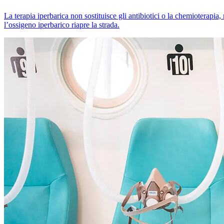
La terapia iperbarica non sostituisce gli antibiotici o la chemiotera
l’ossigeno iperbarico riapre la strada.