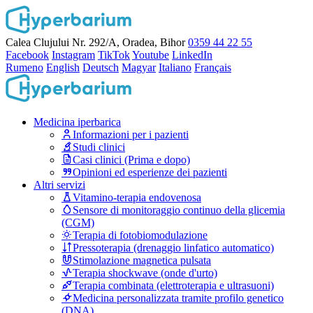
Calea Clujului Nr. 292/A, Oradea, Bihor
0359 44 22 55
Facebook
Instagram
TikTok
Youtube
LinkedIn
Rumeno
English
Deutsch
Magyar
Italiano
Français
Medicina iperbarica
Informazioni per i pazienti
Studi clinici
Casi clinici (Prima e dopo)
Opinioni ed esperienze dei pazienti
Altri servizi
Vitamino-terapia endovenosa
Sensore di monitoraggio continuo della glicemia
(CGM)
Terapia di fotobiomodulazione
Pressoterapia (drenaggio linfatico automatico)
Stimolazione magnetica pulsata
Terapia shockwave (onde d'urto)
Terapia combinata (elettroterapia e ultrasuoni)
Medicina personalizzata tramite profilo genetico
(DNA)