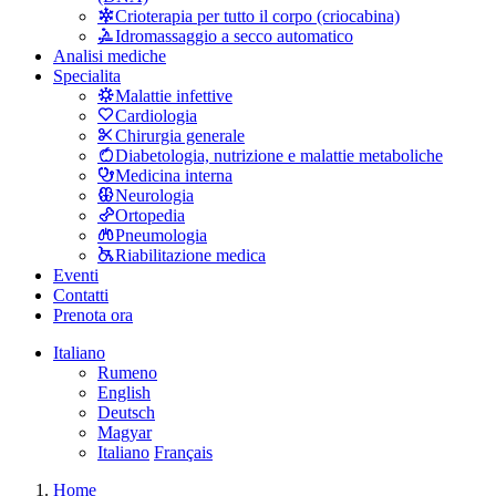
Crioterapia per tutto il corpo (criocabina)
Idromassaggio a secco automatico
Analisi mediche
Specialita
Malattie infettive
Cardiologia
Chirurgia generale
Diabetologia, nutrizione e malattie metaboliche
Medicina interna
Neurologia
Ortopedia
Pneumologia
Riabilitazione medica
Eventi
Contatti
Prenota ora
Italiano
Rumeno
English
Deutsch
Magyar
Italiano
Français
Home