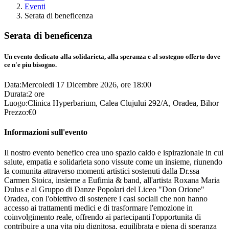
Eventi
Serata di beneficenza
Serata di beneficenza
Un evento dedicato alla solidarieta, alla speranza e al sostegno offerto dove
ce n'e piu bisogno.
Data:
Mercoledi 17 Dicembre 2026, ore 18:00
Durata:
2 ore
Luogo:
Clinica Hyperbarium, Calea Clujului 292/A, Oradea, Bihor
Prezzo:
€0
Informazioni sull'evento
Il nostro evento benefico crea uno spazio caldo e ispirazionale in cui
salute, empatia e solidarieta sono vissute come un insieme, riunendo
la comunita attraverso momenti artistici sostenuti dalla Dr.ssa
Carmen Stoica, insieme a Eufimia & band, all'artista Roxana Maria
Dulus e al Gruppo di Danze Popolari del Liceo "Don Orione"
Oradea, con l'obiettivo di sostenere i casi sociali che non hanno
accesso ai trattamenti medici e di trasformare l'emozione in
coinvolgimento reale, offrendo ai partecipanti l'opportunita di
contribuire a una vita piu dignitosa, equilibrata e piena di speranza