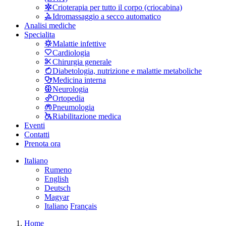
Crioterapia per tutto il corpo (criocabina)
Idromassaggio a secco automatico
Analisi mediche
Specialita
Malattie infettive
Cardiologia
Chirurgia generale
Diabetologia, nutrizione e malattie metaboliche
Medicina interna
Neurologia
Ortopedia
Pneumologia
Riabilitazione medica
Eventi
Contatti
Prenota ora
Italiano
Rumeno
English
Deutsch
Magyar
Italiano
Français
Home