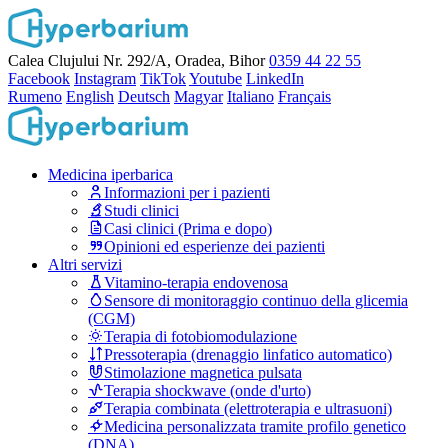
Calea Clujului Nr. 292/A, Oradea, Bihor
0359 44 22 55
Facebook
Instagram
TikTok
Youtube
LinkedIn
Rumeno
English
Deutsch
Magyar
Italiano
Français
Medicina iperbarica
Informazioni per i pazienti
Studi clinici
Casi clinici (Prima e dopo)
Opinioni ed esperienze dei pazienti
Altri servizi
Vitamino-terapia endovenosa
Sensore di monitoraggio continuo della glicemia
(CGM)
Terapia di fotobiomodulazione
Pressoterapia (drenaggio linfatico automatico)
Stimolazione magnetica pulsata
Terapia shockwave (onde d'urto)
Terapia combinata (elettroterapia e ultrasuoni)
Medicina personalizzata tramite profilo genetico
(DNA)