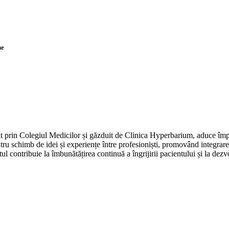
ne
 prin Colegiul Medicilor și găzduit de Clinica Hyperbarium, aduce împr
ru schimb de idei și experiențe între profesioniști, promovând integrarea
entul contribuie la îmbunătățirea continuă a îngrijirii pacientului și la d