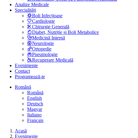
Analize Medicale
Specialități
Boli Infecțioase
Cardiologie
Chirurgie Generală
Diabet, Nutriție și Boli Metabolice
Medicină Internă
Neurologie
Ortopedie
Pneumologie
Recuperare Medicală
Evenimente
Contact
Programează-te
Română
Română
English
Deutsch
Magyar
Italiano
Français
Acasă
Evenimente