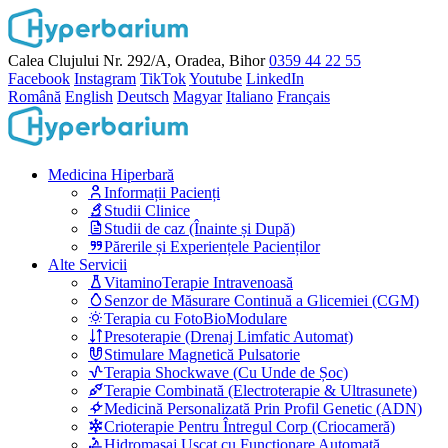
Calea Clujului Nr. 292/A, Oradea, Bihor
0359 44 22 55
Facebook
Instagram
TikTok
Youtube
LinkedIn
Română
English
Deutsch
Magyar
Italiano
Français
Medicina Hiperbară
Informații Pacienți
Studii Clinice
Studii de caz (Înainte și După)
Părerile și Experiențele Pacienților
Alte Servicii
VitaminoTerapie Intravenoasă
Senzor de Măsurare Continuă a Glicemiei (CGM)
Terapia cu FotoBioModulare
Presoterapie (Drenaj Limfatic Automat)
Stimulare Magnetică Pulsatorie
Terapia Shockwave (Cu Unde de Șoc)
Terapie Combinată (Electroterapie & Ultrasunete)
Medicină Personalizată Prin Profil Genetic (ADN)
Crioterapie Pentru Întregul Corp (Criocameră)
Hidromasaj Uscat cu Funcționare Automată