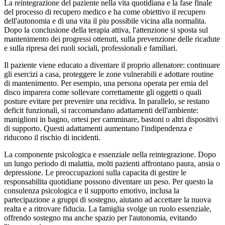
La reintegrazione del paziente nella vita quotidiana e la fase finale
del processo di recupero medico e ha come obiettivo il recupero
dell'autonomia e di una vita il piu possibile vicina alla normalita.
Dopo la conclusione della terapia attiva, l'attenzione si sposta sul
mantenimento dei progressi ottenuti, sulla prevenzione delle ricadute
e sulla ripresa dei ruoli sociali, professionali e familiari.
Il paziente viene educato a diventare il proprio allenatore: continuare
gli esercizi a casa, proteggere le zone vulnerabili e adottare routine
di mantenimento. Per esempio, una persona operata per ernia del
disco imparera come sollevare correttamente gli oggetti o quali
posture evitare per prevenire una recidiva. In parallelo, se restano
deficit funzionali, si raccomandano adattamenti dell'ambiente:
maniglioni in bagno, ortesi per camminare, bastoni o altri dispositivi
di supporto. Questi adattamenti aumentano l'indipendenza e
riducono il rischio di incidenti.
La componente psicologica e essenziale nella reintegrazione. Dopo
un lungo periodo di malattia, molti pazienti affrontano paura, ansia o
depressione. Le preoccupazioni sulla capacita di gestire le
responsabilita quotidiane possono diventare un peso. Per questo la
consulenza psicologica e il supporto emotivo, inclusa la
partecipazione a gruppi di sostegno, aiutano ad accettare la nuova
realta e a ritrovare fiducia. La famiglia svolge un ruolo essenziale,
offrendo sostegno ma anche spazio per l'autonomia, evitando