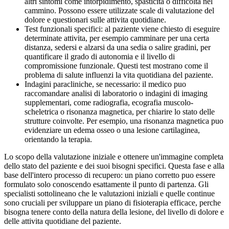
altri sintomi come intorpidimento, spasticita o difficolta nel
cammino. Possono essere utilizzate scale di valutazione del
dolore e questionari sulle attivita quotidiane.
Test funzionali specifici: al paziente viene chiesto di eseguire
determinate attivita, per esempio camminare per una certa
distanza, sedersi e alzarsi da una sedia o salire gradini, per
quantificare il grado di autonomia e il livello di
compromissione funzionale. Questi test mostrano come il
problema di salute influenzi la vita quotidiana del paziente.
Indagini paracliniche, se necessario: il medico puo
raccomandare analisi di laboratorio o indagini di imaging
supplementari, come radiografia, ecografia muscolo-
scheletrica o risonanza magnetica, per chiarire lo stato delle
strutture coinvolte. Per esempio, una risonanza magnetica puo
evidenziare un edema osseo o una lesione cartilaginea,
orientando la terapia.
Lo scopo della valutazione iniziale e ottenere un'immagine completa
dello stato del paziente e dei suoi bisogni specifici. Questa fase e alla
base dell'intero processo di recupero: un piano corretto puo essere
formulato solo conoscendo esattamente il punto di partenza. Gli
specialisti sottolineano che le valutazioni iniziali e quelle continue
sono cruciali per sviluppare un piano di fisioterapia efficace, perche
bisogna tenere conto della natura della lesione, del livello di dolore e
delle attivita quotidiane del paziente.