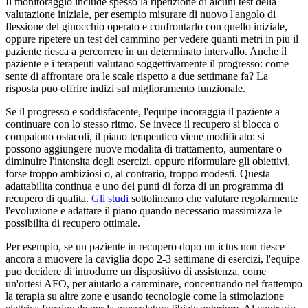
Il monitoraggio include spesso la ripetizione di alcuni test della
valutazione iniziale, per esempio misurare di nuovo l'angolo di
flessione del ginocchio operato e confrontarlo con quello iniziale,
oppure ripetere un test del cammino per vedere quanti metri in piu il
paziente riesca a percorrere in un determinato intervallo. Anche il
paziente e i terapeuti valutano soggettivamente il progresso: come
sente di affrontare ora le scale rispetto a due settimane fa? La
risposta puo offrire indizi sul miglioramento funzionale.
Se il progresso e soddisfacente, l'equipe incoraggia il paziente a
continuare con lo stesso ritmo. Se invece il recupero si blocca o
compaiono ostacoli, il piano terapeutico viene modificato: si
possono aggiungere nuove modalita di trattamento, aumentare o
diminuire l'intensita degli esercizi, oppure riformulare gli obiettivi,
forse troppo ambiziosi o, al contrario, troppo modesti. Questa
adattabilita continua e uno dei punti di forza di un programma di
recupero di qualita.
Gli studi
sottolineano che valutare regolarmente
l'evoluzione e adattare il piano quando necessario massimizza le
possibilita di recupero ottimale.
Per esempio, se un paziente in recupero dopo un ictus non riesce
ancora a muovere la caviglia dopo 2-3 settimane di esercizi, l'equipe
puo decidere di introdurre un dispositivo di assistenza, come
un'ortesi AFO, per aiutarlo a camminare, concentrando nel frattempo
la terapia su altre zone e usando tecnologie come la stimolazione