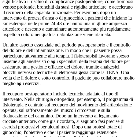
significativo il rischio di complicanze postoperatorie, come trombosi
venose profonde, bronchiti da stasi e rigidita articolare, e accelerano
il recupero della capacita funzionale. Per esempio, dopo un
intervento di protesi d'anca o di ginocchio, i pazienti che iniziano la
kinesiterapia nelle prime 24-48 ore hanno una migliore ampiezza
articolare e riescono a camminare autonomamente piu rapidamente
rispetto a coloro nei quali la riabilitazione viene ritardata.
Un altro aspetto essenziale nel periodo postoperatorio e il controllo
del dolore e dell'infiammazione, in modo che il paziente possa
partecipare attivamente alla terapia. I fisioterapisti lavorano spesso
insieme agli anestesisti o agli specialisti della terapia del dolore per
assicurare una gestione efficace del dolore, tramite analgesici,
blocchi nervosi o tecniche di elettroanalgesia come la TENS. Una
volta che il dolore e sotto controllo, il paziente puo collaborare molto
meglio agli esercizi.
Il recupero postoperatorio include tecniche adattate al tipo di
intervento. Nella chirurgia ortopedica, per esempio, il programma di
fisioterapia e centrato sul recupero del movimento dell'articolazione
operata, sul rafforzamento dei muscoli circostanti e sulla
rieducazione del cammino. Dopo un intervento al legamento
crociato anteriore, come gia ricordato, si seguono fasi precise di
esercizi progressivi per alcuni mesi. Dopo una protesi totale di
ginocchio, l'obiettivo e che il paziente raggiunga estensione