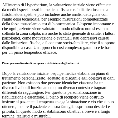
All'interno di Hyperbarium, la valutazione iniziale viene effettuata
da medici specializzati in medicina fisica e riabilitativa insieme a
fisiokinetoterapisti, e puo includere anche analisi dettagliate con
l'aiuto della tecnologia, per esempio misurazioni computerizzate
della forza muscolare o test di biomeccanica. L'aspetto importante e
che ogni paziente viene valutato in modo olistico: non si esamina
soltanto la zona colpita, ma anche lo stato generale di salute, i fattori
psicologici, come motivazione o eventuali stati depressivi causati
dalle limitazioni fisiche, e il contesto socio-familiare, cioe il supporto
disponibile a casa. Un approccio cosi complesso garantisce le basi
per un piano terapeutico efficace.
Piano personalizzato di recupero e definizione degli obiettivi
Dopo la valutazione iniziale, l'equipe medica elabora un piano di
trattamento personalizzato, adattato ai bisogni e agli obiettivi di ogni
paziente. Non esistono due persone identiche: ciascuna ha un
diverso livello di funzionamento, un diverso contesto e traguardi
differenti da raggiungere. Per questo la personalizzazione in
riabilitazione e essenziale. Il piano di recupero viene costruito
insieme al paziente: il terapeuta spiega la situazione e cio che si puo
ottenere, mentre il paziente e la sua famiglia esprimono desideri e
priorita. In questo modo si stabiliscono obiettivi a breve e a lungo
termine, realistici e misurabili.