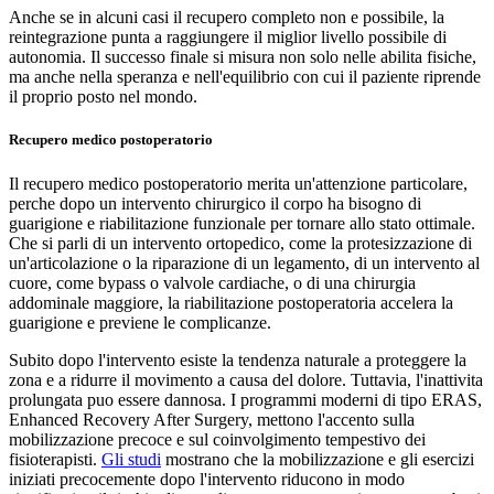
Anche se in alcuni casi il recupero completo non e possibile, la
reintegrazione punta a raggiungere il miglior livello possibile di
autonomia. Il successo finale si misura non solo nelle abilita fisiche,
ma anche nella speranza e nell'equilibrio con cui il paziente riprende
il proprio posto nel mondo.
Recupero medico postoperatorio
Il recupero medico postoperatorio merita un'attenzione particolare,
perche dopo un intervento chirurgico il corpo ha bisogno di
guarigione e riabilitazione funzionale per tornare allo stato ottimale.
Che si parli di un intervento ortopedico, come la protesizzazione di
un'articolazione o la riparazione di un legamento, di un intervento al
cuore, come bypass o valvole cardiache, o di una chirurgia
addominale maggiore, la riabilitazione postoperatoria accelera la
guarigione e previene le complicanze.
Subito dopo l'intervento esiste la tendenza naturale a proteggere la
zona e a ridurre il movimento a causa del dolore. Tuttavia, l'inattivita
prolungata puo essere dannosa. I programmi moderni di tipo ERAS,
Enhanced Recovery After Surgery, mettono l'accento sulla
mobilizzazione precoce e sul coinvolgimento tempestivo dei
fisioterapisti.
Gli studi
mostrano che la mobilizzazione e gli esercizi
iniziati precocemente dopo l'intervento riducono in modo