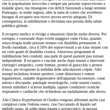
che la popolazione invecchia e sempre piu persone sopravvivono a
malattie gravi, ma rimangono con deficit funzionali a lungo termine.
Purtroppo, in molte regioni, oltre la meta di coloro che avrebbero
bisogno di recupero non riceve ancora servizi adeguati. Di
conseguenza, la riabilitazione e diventata una priorita della salute
pubblica globale.
Il recupero medico si rivolge a situazioni cliniche molto diverse. Per
esempio, e essenziale dopo eventi maggiori come l'ictus, quando
senza terapia molte persone restano con disabilita permanenti. A
livello mondiale, circa il 50% dei sopravvissuti a un ictus rimane con
un certo grado di disabilita cronica. Attraverso programmi di
riabilitazione ben condotti, una parte di questi pazienti puo tornare
indipendente. Il recupero e cruciale anche dopo traumi o interventi
chirurgici ortopedici, come fratture, protesi di ginocchio o protesi
d'anca, per recuperare la mobilita delle articolazioni colpite. Altri
esempi includono lesioni sportive, come distorsioni e rotture
legamentose, malattie degenerative dell'apparato locomotore, come
artrosi e discopatie, patologie neurologiche, come traumi cranici,
lesioni midollari e sclerosi multipla, oppure condizioni croniche
respiratorie e cardiache che richiedono un riadattamento allo sforzo.
Alla Clinica Hyperbarium di Oradea vengono affrontati anche casi
complessi come l'edema osseo, cioe l'accumulo di liquido nel
midollo osseo, di solito dopo traumi o sovraccarico, la necrosi