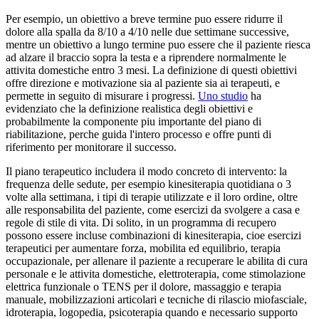
Per esempio, un obiettivo a breve termine puo essere ridurre il
dolore alla spalla da 8/10 a 4/10 nelle due settimane successive,
mentre un obiettivo a lungo termine puo essere che il paziente riesca
ad alzare il braccio sopra la testa e a riprendere normalmente le
attivita domestiche entro 3 mesi. La definizione di questi obiettivi
offre direzione e motivazione sia al paziente sia ai terapeuti, e
permette in seguito di misurare i progressi.
Uno studio
ha
evidenziato che la definizione realistica degli obiettivi e
probabilmente la componente piu importante del piano di
riabilitazione, perche guida l'intero processo e offre punti di
riferimento per monitorare il successo.
Il piano terapeutico includera il modo concreto di intervento: la
frequenza delle sedute, per esempio kinesiterapia quotidiana o 3
volte alla settimana, i tipi di terapie utilizzate e il loro ordine, oltre
alle responsabilita del paziente, come esercizi da svolgere a casa e
regole di stile di vita. Di solito, in un programma di recupero
possono essere incluse combinazioni di kinesiterapia, cioe esercizi
terapeutici per aumentare forza, mobilita ed equilibrio, terapia
occupazionale, per allenare il paziente a recuperare le abilita di cura
personale e le attivita domestiche, elettroterapia, come stimolazione
elettrica funzionale o TENS per il dolore, massaggio e terapia
manuale, mobilizzazioni articolari e tecniche di rilascio miofasciale,
idroterapia, logopedia, psicoterapia quando e necessario supporto