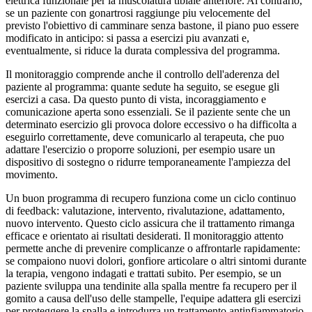
elettrica funzionale per la muscolatura tibiale anteriore. Al contrario,
se un paziente con gonartrosi raggiunge piu velocemente del
previsto l'obiettivo di camminare senza bastone, il piano puo essere
modificato in anticipo: si passa a esercizi piu avanzati e,
eventualmente, si riduce la durata complessiva del programma.
Il monitoraggio comprende anche il controllo dell'aderenza del
paziente al programma: quante sedute ha seguito, se esegue gli
esercizi a casa. Da questo punto di vista, incoraggiamento e
comunicazione aperta sono essenziali. Se il paziente sente che un
determinato esercizio gli provoca dolore eccessivo o ha difficolta a
eseguirlo correttamente, deve comunicarlo al terapeuta, che puo
adattare l'esercizio o proporre soluzioni, per esempio usare un
dispositivo di sostegno o ridurre temporaneamente l'ampiezza del
movimento.
Un buon programma di recupero funziona come un ciclo continuo
di feedback: valutazione, intervento, rivalutazione, adattamento,
nuovo intervento. Questo ciclo assicura che il trattamento rimanga
efficace e orientato ai risultati desiderati. Il monitoraggio attento
permette anche di prevenire complicanze o affrontarle rapidamente:
se compaiono nuovi dolori, gonfiore articolare o altri sintomi durante
la terapia, vengono indagati e trattati subito. Per esempio, se un
paziente sviluppa una tendinite alla spalla mentre fa recupero per il
gomito a causa dell'uso delle stampelle, l'equipe adattera gli esercizi
per proteggere la spalla e introdurra un trattamento antinfiammatorio