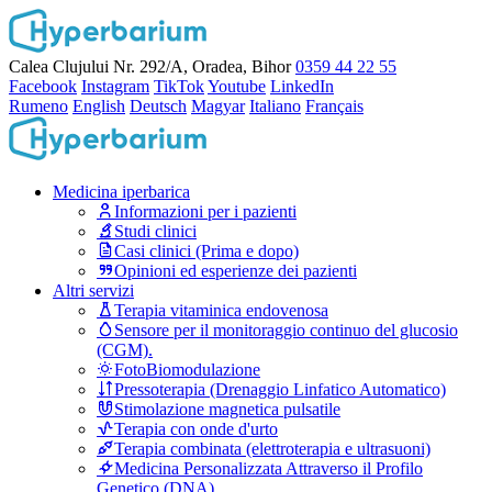
Calea Clujului Nr. 292/A, Oradea, Bihor
0359 44 22 55
Facebook
Instagram
TikTok
Youtube
LinkedIn
Rumeno
English
Deutsch
Magyar
Italiano
Français
Medicina iperbarica
Informazioni per i pazienti
Studi clinici
Casi clinici (Prima e dopo)
Opinioni ed esperienze dei pazienti
Altri servizi
Terapia vitaminica endovenosa
Sensore per il monitoraggio continuo del glucosio
(CGM).
FotoBiomodulazione
Pressoterapia (Drenaggio Linfatico Automatico)
Stimolazione magnetica pulsatile
Terapia con onde d'urto
Terapia combinata (elettroterapia e ultrasuoni)
Medicina Personalizzata Attraverso il Profilo
Genetico (DNA)