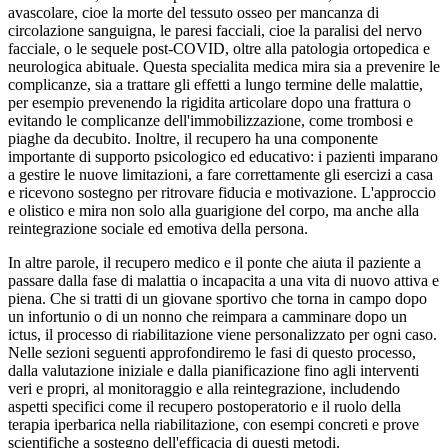
avascolare, cioe la morte del tessuto osseo per mancanza di
circolazione sanguigna, le paresi facciali, cioe la paralisi del nervo
facciale, o le sequele post-COVID, oltre alla patologia ortopedica e
neurologica abituale. Questa specialita medica mira sia a prevenire le
complicanze, sia a trattare gli effetti a lungo termine delle malattie,
per esempio prevenendo la rigidita articolare dopo una frattura o
evitando le complicanze dell'immobilizzazione, come trombosi e
piaghe da decubito. Inoltre, il recupero ha una componente
importante di supporto psicologico ed educativo: i pazienti imparano
a gestire le nuove limitazioni, a fare correttamente gli esercizi a casa
e ricevono sostegno per ritrovare fiducia e motivazione. L'approccio
e olistico e mira non solo alla guarigione del corpo, ma anche alla
reintegrazione sociale ed emotiva della persona.
In altre parole, il recupero medico e il ponte che aiuta il paziente a
passare dalla fase di malattia o incapacita a una vita di nuovo attiva e
piena. Che si tratti di un giovane sportivo che torna in campo dopo
un infortunio o di un nonno che reimpara a camminare dopo un
ictus, il processo di riabilitazione viene personalizzato per ogni caso.
Nelle sezioni seguenti approfondiremo le fasi di questo processo,
dalla valutazione iniziale e dalla pianificazione fino agli interventi
veri e propri, al monitoraggio e alla reintegrazione, includendo
aspetti specifici come il recupero postoperatorio e il ruolo della
terapia iperbarica nella riabilitazione, con esempi concreti e prove
scientifiche a sostegno dell'efficacia di questi metodi.