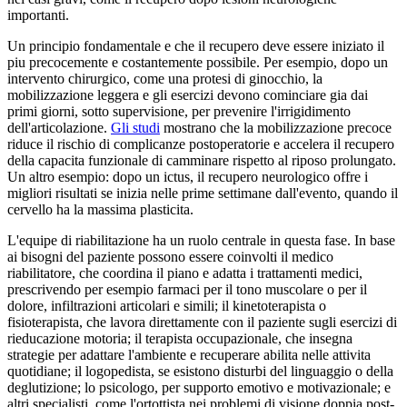
importanti.
Un principio fondamentale e che il recupero deve essere iniziato il
piu precocemente e costantemente possibile. Per esempio, dopo un
intervento chirurgico, come una protesi di ginocchio, la
mobilizzazione leggera e gli esercizi devono cominciare gia dai
primi giorni, sotto supervisione, per prevenire l'irrigidimento
dell'articolazione.
Gli studi
mostrano che la mobilizzazione precoce
riduce il rischio di complicanze postoperatorie e accelera il recupero
della capacita funzionale di camminare rispetto al riposo prolungato.
Un altro esempio: dopo un ictus, il recupero neurologico offre i
migliori risultati se inizia nelle prime settimane dall'evento, quando il
cervello ha la massima plasticita.
L'equipe di riabilitazione ha un ruolo centrale in questa fase. In base
ai bisogni del paziente possono essere coinvolti il medico
riabilitatore, che coordina il piano e adatta i trattamenti medici,
prescrivendo per esempio farmaci per il tono muscolare o per il
dolore, infiltrazioni articolari e simili; il kinetoterapista o
fisioterapista, che lavora direttamente con il paziente sugli esercizi di
rieducazione motoria; il terapista occupazionale, che insegna
strategie per adattare l'ambiente e recuperare abilita nelle attivita
quotidiane; il logopedista, se esistono disturbi del linguaggio o della
deglutizione; lo psicologo, per supporto emotivo e motivazionale; e
altri specialisti, come l'ortottista nei problemi di visione doppia post-