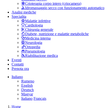
Crioterapia corpo intero (criocamera)
Idromassaggio secco con funzionamento automatico
Analisi mediche
Specialita
Malattie infettive
Cardiologia
Chirurgia generale
Diabete, nutrizione e malattie metaboliche
Medicina interna
Neurologia
Ortopedia
Pneumologia
Riabilitazione medica
Eventi
Contatti
Prenota ora
Italiano
Rumeno
English
Deutsch
Magyar
Italiano
Français
Home