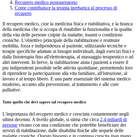
Recupero medico postoperatorio
Come contribuisce la terapia iperbarica al processo di
recupero
Il recupero medico, cioe la medicina fisica e riabilitativa, e la branca
della medicina che si occupa di ristabilire la funzionalita e la qualita
della vita delle persone colpite da malattie, traumi o condizioni
croniche. L'obiettivo principale della riabilitazione e restituire
mobilita, forza e indipendenza al paziente, utilizzando tecniche e
terapie specifiche adattate ai bisogni individuali, dagli esercizi fisici e
dalla fisioterapia fino all'elettroterapia, al massaggio terapeutico o ad
altri interventi. In breve, la riabilitazione aiuta i pazienti a essere il
piu indipendenti possibile nelle attivita quotidiane, permettendo loro
di riprendere la partecipazione alla vita familiare, all'istruzione, al
lavoro e al tempo libero. E una parte essenziale del sistema medico
moderno, accanto alla prevenzione, al trattamento e alle cure
palliative.
Tutto quello che devi sapere sul recupero medico
L'importanza del recupero medico e cresciuta costantemente negli
ultimi decenni. A livello globale, si stima che circa
2,4 miliardi di
persone
vivano con una condizione che potrebbe beneficiare dei
servizi di riabilitazione, dalle disabilita fisiche alle sequele delle
malattie croniche. Questo bisogno e in continua crescita man mano