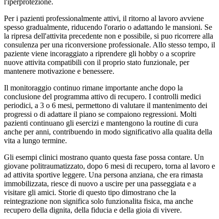
l'iperprotezione.
Per i pazienti professionalmente attivi, il ritorno al lavoro avviene
spesso gradualmente, riducendo l'orario o adattando le mansioni. Se
la ripresa dell'attivita precedente non e possibile, si puo ricorrere alla
consulenza per una riconversione professionale. Allo stesso tempo, il
paziente viene incoraggiato a riprendere gli hobby o a scoprire
nuove attivita compatibili con il proprio stato funzionale, per
mantenere motivazione e benessere.
Il monitoraggio continuo rimane importante anche dopo la
conclusione del programma attivo di recupero. I controlli medici
periodici, a 3 o 6 mesi, permettono di valutare il mantenimento dei
progressi o di adattare il piano se compaiono regressioni. Molti
pazienti continuano gli esercizi e mantengono la routine di cura
anche per anni, contribuendo in modo significativo alla qualita della
vita a lungo termine.
Gli esempi clinici mostrano quanto questa fase possa contare. Un
giovane politraumatizzato, dopo 6 mesi di recupero, torna al lavoro e
ad attivita sportive leggere. Una persona anziana, che era rimasta
immobilizzata, riesce di nuovo a uscire per una passeggiata e a
visitare gli amici. Storie di questo tipo dimostrano che la
reintegrazione non significa solo funzionalita fisica, ma anche
recupero della dignita, della fiducia e della gioia di vivere.