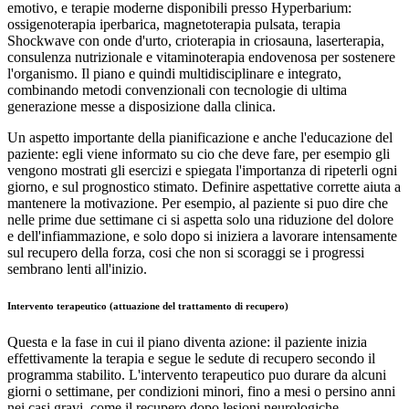
emotivo, e terapie moderne disponibili presso Hyperbarium:
ossigenoterapia iperbarica, magnetoterapia pulsata, terapia
Shockwave con onde d'urto, crioterapia in criosauna, laserterapia,
consulenza nutrizionale e vitaminoterapia endovenosa per sostenere
l'organismo. Il piano e quindi multidisciplinare e integrato,
combinando metodi convenzionali con tecnologie di ultima
generazione messe a disposizione dalla clinica.
Un aspetto importante della pianificazione e anche l'educazione del
paziente: egli viene informato su cio che deve fare, per esempio gli
vengono mostrati gli esercizi e spiegata l'importanza di ripeterli ogni
giorno, e sul prognostico stimato. Definire aspettative corrette aiuta a
mantenere la motivazione. Per esempio, al paziente si puo dire che
nelle prime due settimane ci si aspetta solo una riduzione del dolore
e dell'infiammazione, e solo dopo si iniziera a lavorare intensamente
sul recupero della forza, cosi che non si scoraggi se i progressi
sembrano lenti all'inizio.
Intervento terapeutico (attuazione del trattamento di recupero)
Questa e la fase in cui il piano diventa azione: il paziente inizia
effettivamente la terapia e segue le sedute di recupero secondo il
programma stabilito. L'intervento terapeutico puo durare da alcuni
giorni o settimane, per condizioni minori, fino a mesi o persino anni
nei casi gravi, come il recupero dopo lesioni neurologiche