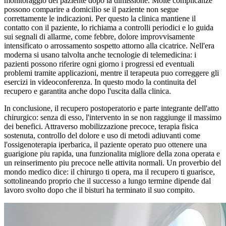
monitoraggio del paziente dopo la dimissione. Molte complicanze
possono comparire a domicilio se il paziente non segue
correttamente le indicazioni. Per questo la clinica mantiene il
contatto con il paziente, lo richiama a controlli periodici e lo guida
sui segnali di allarme, come febbre, dolore improvvisamente
intensificato o arrossamento sospetto attorno alla cicatrice. Nell'era
moderna si usano talvolta anche tecnologie di telemedicina: i
pazienti possono riferire ogni giorno i progressi ed eventuali
problemi tramite applicazioni, mentre il terapeuta puo correggere gli
esercizi in videoconferenza. In questo modo la continuita del
recupero e garantita anche dopo l'uscita dalla clinica.
In conclusione, il recupero postoperatorio e parte integrante dell'atto
chirurgico: senza di esso, l'intervento in se non raggiunge il massimo
dei benefici. Attraverso mobilizzazione precoce, terapia fisica
sostenuta, controllo del dolore e uso di metodi adiuvanti come
l'ossigenoterapia iperbarica, il paziente operato puo ottenere una
guarigione piu rapida, una funzionalita migliore della zona operata e
un reinserimento piu precoce nelle attivita normali. Un proverbio del
mondo medico dice: il chirurgo ti opera, ma il recupero ti guarisce,
sottolineando proprio che il successo a lungo termine dipende dal
lavoro svolto dopo che il bisturi ha terminato il suo compito.