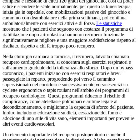
completa e flessione di circa 120 gradi del ginocchio, cosi da poter
salire e scendere le scale normalmente: per questo la kinesiterapia
inizia gia in ospedale, con mobilizzazioni passive del ginocchio e
cammino con deambulatore nella prima settimana, poi continua
ambulatorialmente con esercizi attivi e di forza.
Le statistiche
mostrano che i pazienti che seguono con costanza il programma di
riabilitazione dopo artroplastica hanno un recupero funzionale
significativamente migliore e una maggiore soddisfazione rispetto al
risultato, rispetto a chi fa troppo poco recupero.
Nella chirurgia cardiaca o toracica, il recupero, talvolta chiamato
recupero cardiopolmonare, si concentra sugli esercizi respiratori e
sull'aumento graduale della tolleranza allo sforzo. Dopo un bypass
coronarico, i pazienti iniziano con esercizi respiratori e brevi
passeggiate in reparto, progredendo poi verso il cammino
supervisionato nel corridoio e successivamente verso esercizi su
cyclette ergonomica o tapis roulant nell'ambito dei programmi di
recupero cardiologico. Questi programmi riducono il rischio di
complicanze, come atelettasie polmonari e aritmie legate al
decondizionamento, e migliorano la capacita di sforzo del paziente.
Inoltre includono educazione su dieta, cessazione del fumo e
adozione di uno stile di vita sano, elementi importanti per prevenire
altri eventi cardiovascolari.
Un elemento importante del recupero postoperatorio e anche il