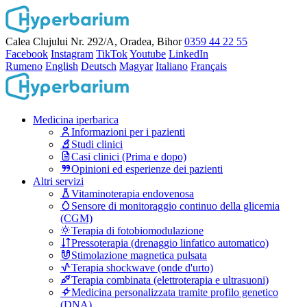
Calea Clujului Nr. 292/A, Oradea, Bihor
0359 44 22 55
Facebook
Instagram
TikTok
Youtube
LinkedIn
Rumeno
English
Deutsch
Magyar
Italiano
Français
Medicina iperbarica
Informazioni per i pazienti
Studi clinici
Casi clinici (Prima e dopo)
Opinioni ed esperienze dei pazienti
Altri servizi
Vitaminoterapia endovenosa
Sensore di monitoraggio continuo della glicemia
(CGM)
Terapia di fotobiomodulazione
Pressoterapia (drenaggio linfatico automatico)
Stimolazione magnetica pulsata
Terapia shockwave (onde d'urto)
Terapia combinata (elettroterapia e ultrasuoni)
Medicina personalizzata tramite profilo genetico
(DNA)