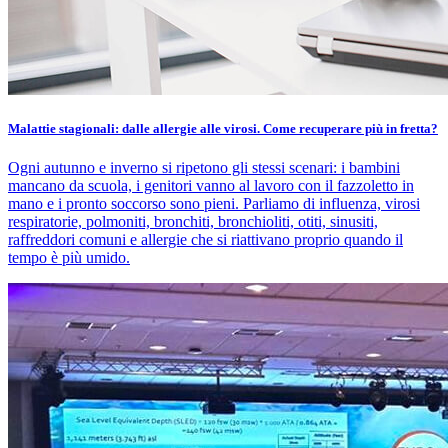
Malattie stagionali: dalle allergie alle virosi. Come recuperare più in fretta?
Ogni autunno e inverno si ripetono gli stessi scenari: i bambini
mancano da scuola, i genitori vanno al lavoro con il fazzoletto in
mano e i pronto soccorso sono pieni. Parliamo di influenza, virosi
respiratorie, polmoniti, bronchiti, bronchioliti, otiti, sinusiti,
raffreddori comuni e allergie che si riattivano proprio quando il
tempo è più umido.