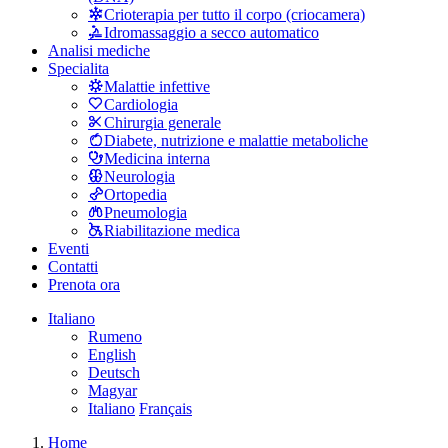
Crioterapia per tutto il corpo (criocamera)
Idromassaggio a secco automatico
Analisi mediche
Specialita
Malattie infettive
Cardiologia
Chirurgia generale
Diabete, nutrizione e malattie metaboliche
Medicina interna
Neurologia
Ortopedia
Pneumologia
Riabilitazione medica
Eventi
Contatti
Prenota ora
Italiano
Rumeno
English
Deutsch
Magyar
Italiano
Français
Home