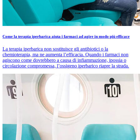
Come la terapia iperbarica aiuta i farmaci ad agire in modo più efficace
La terapia iperbarica non sostituisce gli antibiotici o la
chemioterapia, ma ne aumenta l’efficacia. Quando i farmaci non
agiscono come dovrebbero a causa di infiammazione, ipossia o
circolazione compromessa, l’ossigeno iperbarico riapre la strada.