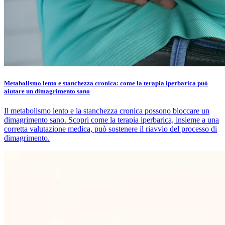
Metabolismo lento e stanchezza cronica: come la terapia iperbarica può
aiutare un dimagrimento sano
Il metabolismo lento e la stanchezza cronica possono bloccare un
dimagrimento sano. Scopri come la terapia iperbarica, insieme a una
corretta valutazione medica, può sostenere il riavvio del processo di
dimagrimento.