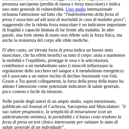
presenza sarcopenia (perdita di massa e forza muscolare) e indica
uno stato generale di vulnerabilità.
Uno studio
internazionale
richiama l'attenzione sul fatto che
"l'indebolimento della forza di
presa è associato ad alti tassi di mortalità in caso di malattie gravi"
,
suggerendo che la ridotta forza muscolare è un indicatore importante
di fragilità e capacità limitata di far fronte alla malattia. In altre
parole, una forte stretta di mano non riflette solo la forza fisica, ma
anche la resistenza del corpo alle sfide mediche.
D’altro canto, un’elevata forza di presa indica un buono stato
muscolare, che ha effetti benefici su tutto il corpo: aiuta a mantenere
la mobilità e l’equilibrio, protegge le ossa e le articolazioni,
contribuisce a un metabolismo sano (i muscoli influenzano la
regolazione dello zucchero nel sangue e il metabolismo energetico)
ed è associato a un minor rischio di declino funzionale con l'età.
Grazie a Tra questi collegamenti, la forza della presa della mano ha
attirato l’attenzione come potenziale indicatore di salute generale,
poco costoso e facile da misurare.
Nelle parole degli autori di un ampio studio, sopra menzionato,
pubblicato sul Journal of Cachexia, Sarcopenia and Musculature:
"il
suo valore prognostico, la semplicità di misurazione (con un
addestramento minimo), la portabilità e il basso costo rendono la
forza di presa un test clinico interessante per valutare lo stato di
salute generale di un individuale"
.