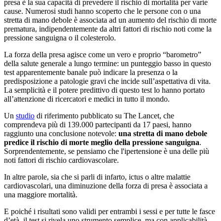
presa è la sua capacità di prevedere il rischio di mortalità per varie
cause. Numerosi studi hanno scoperto che le persone con o una
stretta di mano debole è associata ad un aumento del rischio di morte
prematura, indipendentemente da altri fattori di rischio noti come la
pressione sanguigna o il colesterolo.
La forza della presa agisce come un vero e proprio “barometro”
della salute generale a lungo termine: un punteggio basso in questo
test apparentemente banale può indicare la presenza o la
predisposizione a patologie gravi che incide sull’aspettativa di vita.
La semplicità e il potere predittivo di questo test lo hanno portato
all’attenzione di ricercatori e medici in tutto il mondo.
Un
studio
di riferimento pubblicato su The Lancet, che
comprendeva più di 139.000 partecipanti da 17 paesi, hanno
raggiunto una conclusione notevole:
una stretta di mano debole
predice il rischio di morte meglio della pressione sanguigna
.
Sorprendentemente, se pensiamo che l'ipertensione è una delle più
noti fattori di rischio cardiovascolare.
In altre parole, sia che si parli di infarto, ictus o altre malattie
cardiovascolari, una diminuzione della forza di presa è associata a
una maggiore mortalità.
E poiché i risultati sono validi per entrambi i sessi e per tutte le fasce
d’età, il test si rivela uno strumento semplice, ma con applicabilità