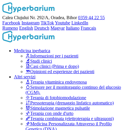
Calea Clujului Nr. 292/A, Oradea, Bihor
0359 44 22 55
Facebook
Instagram
TikTok
Youtube
LinkedIn
Rumeno
English
Deutsch
Magyar
Italiano
Français
Medicina iperbarica
Informazioni per i pazienti
Studi clinici
Casi clinici (Prima e dopo)
Opinioni ed esperienze dei pazienti
Altri servizi
Terapia vitaminica endovenosa
Sensore per il monitoraggio continuo del glucosio
(CGM).
Terapia di fotobiomodulazione
Pressoterapia (drenaggio linfatico automatico)
Stimolazione magnetica pulsatile
Terapia con onde d'urto
Terapia combinata (elettroterapia e ultrasuoni)
Medicina Personalizzata Attraverso il Profilo
Genetico (DNA)