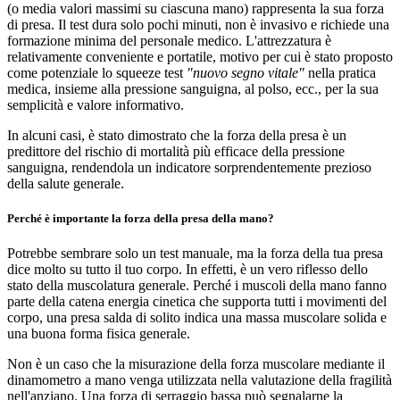
(o media valori massimi su ciascuna mano) rappresenta la sua forza
di presa. Il test dura solo pochi minuti, non è invasivo e richiede una
formazione minima del personale medico. L'attrezzatura è
relativamente conveniente e portatile, motivo per cui è stato proposto
come potenziale lo squeeze test
"nuovo segno vitale"
nella pratica
medica, insieme alla pressione sanguigna, al polso, ecc., per la sua
semplicità e valore informativo.
In alcuni casi, è stato dimostrato che la forza della presa è un
predittore del rischio di mortalità più efficace della pressione
sanguigna, rendendola un indicatore sorprendentemente prezioso
della salute generale.
Perché è importante la forza della presa della mano?
Potrebbe sembrare solo un test manuale, ma la forza della tua presa
dice molto su tutto il tuo corpo. In effetti, è un vero riflesso dello
stato della muscolatura generale. Perché i muscoli della mano fanno
parte della catena energia cinetica che supporta tutti i movimenti del
corpo, una presa salda di solito indica una massa muscolare solida e
una buona forma fisica generale.
Non è un caso che la misurazione della forza muscolare mediante il
dinamometro a mano venga utilizzata nella valutazione della fragilità
nell'anziano. Una forza di serraggio bassa può segnalarne la