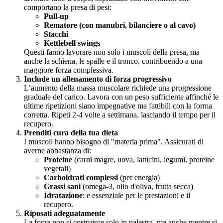
comportano la presa di pesi:
Pull-up
Rematore (con manubri, bilanciere o al cavo)
Stacchi
Kettlebell swings
Questi fanno lavorare non solo i muscoli della presa, ma
anche la schiena, le spalle e il tronco, contribuendo a una
maggiore forza complessiva.
Include un allenamento di forza progressivo
L’aumento della massa muscolare richiede una progressione
graduale del carico. Lavora con un peso sufficiente affinché le
ultime ripetizioni siano impegnative ma fattibili con la forma
corretta. Ripeti 2-4 volte a settimana, lasciando il tempo per il
recupero.
Prenditi cura della tua dieta
I muscoli hanno bisogno di "materia prima". Assicurati di
averne abbastanza di:
Proteine
(carni magre, uova, latticini, legumi, proteine ​​
vegetali)
Carboidrati complessi
(per energia)
Grassi sani
(omega-3, olio d'oliva, frutta secca)
Idratazione
: e essenziale per le prestazioni e il
recupero.
Riposati adeguatamente
La forza non si costruisce solo in palestra, ma anche mentre si