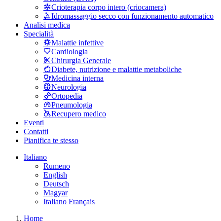
Crioterapia corpo intero (criocamera)
Idromassaggio secco con funzionamento automatico
Analisi medica
Specialità
Malattie infettive
Cardiologia
Chirurgia Generale
Diabete, nutrizione e malattie metaboliche
Medicina interna
Neurologia
Ortopedia
Pneumologia
Recupero medico
Eventi
Contatti
Pianifica te stesso
Italiano
Rumeno
English
Deutsch
Magyar
Italiano
Français
Home