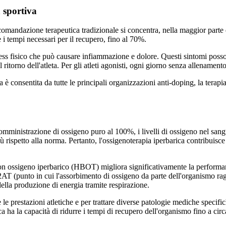
 sportiva
omandazione terapeutica tradizionale si concentra, nella maggior parte de
 tempi necessari per il recupero, fino al 70%.
tress fisico che può causare infiammazione e dolore. Questi sintomi poss
 ritorno dell'atleta. Per gli atleti agonisti, ogni giorno senza allenamen
rapia è consentita da tutte le principali organizzazioni anti-doping, la te
somministrazione di ossigeno puro al 100%, i livelli di ossigeno nel sa
più rispetto alla norma. Pertanto, l'ossigenoterapia iperbarica contribuisc
a con ossigeno iperbarico (HBOT) migliora significativamente la perfor
AT (punto in cui l'assorbimento di ossigeno da parte dell'organismo raggi
ella produzione di energia tramite respirazione.
 le prestazioni atletiche e per trattare diverse patologie mediche specific
ica ha la capacità di ridurre i tempi di recupero dell'organismo fino a cir