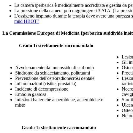
La camera iperbarica è medicalmente accreditata e gestita da per
La pressione della camera può raggiungere i 3 ATA. (La pression
L'ossigeno inspirato durante la terapia deve avere una purezza su
mild HBOT?
La Commissione Europea di Medicina Iperbarica suddivide inoltre 
Grado 1: strettamente raccomandato
Lesio
Gli i
Avvelenamento da monossido di carbonio
Osteo
Sindrome da schiacciamento, politraumi
Procti
Prevenzione dell'osteoradionecrosi dentale
Lesion
Infiammazioni (cistite, prostatita)
radiot
Incidente di decompressione
Necros
Embolia gassosa
cavigl
Infezioni batteriche anaerobiche, anaerobiche o
Surdi
miste
Ulcer
Osteom
Neuro
Grado 1: strettamente raccomandato