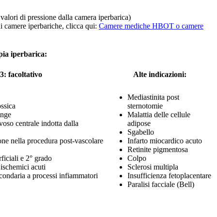
alori di pressione dalla camera iperbarica)
di camere iperbariche, clicca qui:
Camere mediche HBOT o camere
pia iperbarica:
: facoltativo
Alte indicazioni:
Mediastinita post
ssica
sternotomie
inge
Malattia delle cellule
voso centrale indotta dalla
adipose
Sgabello
one nella procedura post-vascolare
Infarto miocardico acuto
Retinite pigmentosa
ficiali e 2° grado
Colpo
 ischemici acuti
Sclerosi multipla
condaria a processi infiammatori
Insufficienza fetoplacentare
Paralisi facciale (Bell)