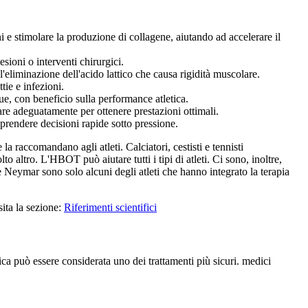
 e stimolare la produzione di collagene, aiutando ad accelerare il
sioni o interventi chirurgici.
'eliminazione dell'acido lattico che causa rigidità muscolare.
tie e infezioni.
e, con beneficio sulla performance atletica.
are adeguatamente per ottenere prestazioni ottimali.
prendere decisioni rapide sotto pressione.
 raccomandano agli atleti. Calciatori, cestisti e tennisti
o altro. L'HBOT può aiutare tutti i tipi di atleti. Ci sono, inoltre,
 Neymar sono solo alcuni degli atleti che hanno integrato la terapia
sita la sezione:
Riferimenti scientifici
ica può essere considerata uno dei trattamenti più sicuri. medici