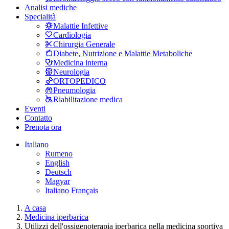
Analisi mediche
Specialità
Malattie Infettive
Cardiologia
Chirurgia Generale
Diabete, Nutrizione e Malattie Metaboliche
Medicina interna
Neurologia
ORTOPEDICO
Pneumologia
Riabilitazione medica
Eventi
Contatto
Prenota ora
Italiano
Rumeno
English
Deutsch
Magyar
Italiano
Français
A casa
Medicina iperbarica
Utilizzi dell'ossigenoterapia iperbarica nella medicina sportiva