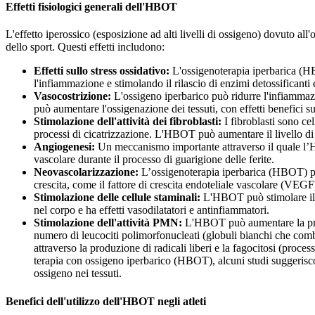
Effetti fisiologici generali dell'HBOT
L'effetto iperossico (esposizione ad alti livelli di ossigeno) dovuto all
dello sport. Questi effetti includono:
Effetti sullo stress ossidativo:
L'ossigenoterapia iperbarica (HB
l'infiammazione e stimolando il rilascio di enzimi detossificanti
Vasocostrizione:
L'ossigeno iperbarico può ridurre l'infiammazi
può aumentare l'ossigenazione dei tessuti, con effetti benefici s
Stimolazione dell'attività dei fibroblasti:
I fibroblasti sono ce
processi di cicatrizzazione. L'HBOT può aumentare il livello di o
Angiogenesi:
Un meccanismo importante attraverso il quale l’HB
vascolare durante il processo di guarigione delle ferite.
Neovascolarizzazione:
L’ossigenoterapia iperbarica (HBOT) può 
crescita, come il fattore di crescita endoteliale vascolare (VEGF
Stimolazione delle cellule staminali:
L'HBOT può stimolare il ri
nel corpo e ha effetti vasodilatatori e antinfiammatori.
Stimolazione dell'attività PMN:
L'HBOT può aumentare la produ
numero di leucociti polimorfonucleati (globuli bianchi che combat
attraverso la produzione di radicali liberi e la fagocitosi (proce
terapia con ossigeno iperbarico (HBOT), alcuni studi suggerisc
ossigeno nei tessuti.
Benefici dell'utilizzo dell'HBOT negli atleti