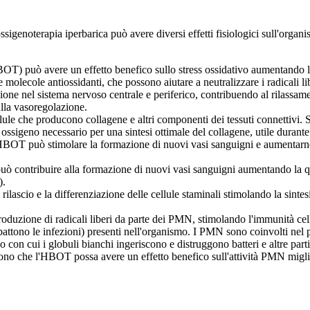
'ossigenoterapia iperbarica può avere diversi effetti fisiologici sull'org
OT) può avere un effetto benefico sullo stress ossidativo aumentando la 
 e molecole antiossidanti, che possono aiutare a neutralizzare i radicali 
one nel sistema nervoso centrale e periferico, contribuendo al rilassam
ulla vasoregolazione.
llule che producono collagene e altri componenti dei tessuti connettivi. 
ssigeno necessario per una sintesi ottimale del collagene, utile durante i
OT può stimolare la formazione di nuovi vasi sanguigni e aumentarne la 
contribuire alla formazione di nuovi vasi sanguigni aumentando la quant
).
lascio e la differenziazione delle cellule staminali stimolando la sintesi
zione di radicali liberi da parte dei PMN, stimolando l'immunità cellu
tono le infezioni) presenti nell'organismo. I PMN sono coinvolti nel proce
sso con cui i globuli bianchi ingeriscono e distruggono batteri e altre par
ono che l'HBOT possa avere un effetto benefico sull'attività PMN migli