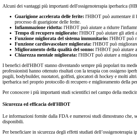
Alcuni dei vantaggi più importanti dell'ossigenoterapia iperbarica (HB
Guarigione accelerata delle ferite:
l'HBOT può aumentare il liv
processo di guarigione delle ferite.
Infiammazione ridotta:
l'HBOT può aiutare a ridurre l'infiamma
Tempo di recupero migliorato:
l'HBOT può aiutare gli atleti a
Funzione migliorata del sistema immunitario:
l'HBOT può raff
Funzione cardiovascolare migliorata:
l'HBOT può migliorare l
Miglioramento della qualità del sonno:
l'HBOT può aiutare a m
Chiarezza mentale migliorata:
l'HBOT può aiutare a migliorare
I benefici dell'HBOT stanno diventando sempre più popolari tra medici s
professionisti hanno ottenuto risultati con la terapia con ossigeno iperb
pugili, bodybuilder, nuotatori, golfisti, giocatori di hockey e molti 
iperbarica nel proprio protocollo di recupero e miglioramento della p
Per conoscere i più importanti studi scientifici nel campo della medici
Sicurezza ed efficacia dell'HBOT
Le informazioni fornite dalla FDA e numerosi studi dimostrano che, se a
disponibili.
Per beneficiare in sicurezza degli effetti studiati dell’ossigenoterapia 