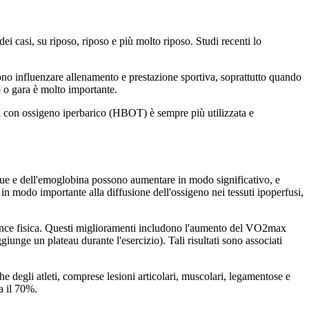
i casi, su riposo, riposo e più molto riposo. Studi recenti lo
ono influenzare allenamento e prestazione sportiva, soprattutto quando
to o gara è molto importante.
rapia con ossigeno iperbarico (HBOT) è sempre più utilizzata e
ngue e dell'emoglobina possono aumentare in modo significativo, e
e in modo importante alla diffusione dell'ossigeno nei tessuti ipoperfusi,
mance fisica. Questi miglioramenti includono l'aumento del VO2max
unge un plateau durante l'esercizio). Tali risultati sono associati
he degli atleti, comprese lesioni articolari, muscolari, legamentose e
ca il 70%.