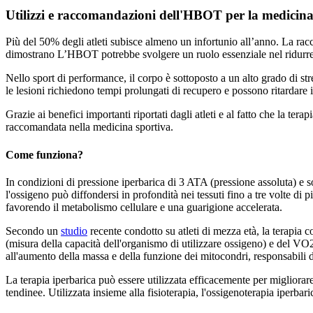
Utilizzi e raccomandazioni dell'HBOT per la medicina
Più del 50% degli atleti subisce almeno un infortunio all’anno. La racc
dimostrano L’HBOT potrebbe svolgere un ruolo essenziale nel ridurre i
Nello sport di performance, il corpo è sottoposto a un alto grado di s
le lesioni richiedono tempi prolungati di recupero e possono ritardare il
Grazie ai benefici importanti riportati dagli atleti e al fatto che la te
raccomandata nella medicina sportiva.
Come funziona?
In condizioni di pressione iperbarica di 3 ATA (pressione assoluta) e 
l'ossigeno può diffondersi in profondità nei tessuti fino a tre volte di 
favorendo il metabolismo cellulare e una guarigione accelerata.
Secondo un
studio
recente condotto su atleti di mezza età, la terapi
(misura della capacità dell'organismo di utilizzare ossigeno) e del VO2
all'aumento della massa e della funzione dei mitocondri, responsabili d
La terapia iperbarica può essere utilizzata efficacemente per migliorare
tendinee. Utilizzata insieme alla fisioterapia, l'ossigenoterapia iperbar