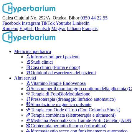
Calea Clujului No. 292/A, Oradea, Bihor
0359 44 22 55
Facebook
Instagram
TikTok
Youtube
LinkedIn
Rumeno
English
Deutsch
Magyar
Italiano
Français
Medicina iperbarica
Informazioni per i pazienti
Studi clinici
Casi clinici (Prima e dopo)
Opinioni ed esperienze dei pazienti
Altri servizi
VitaminoTerapie Endovenosa
Sensore per il monitoraggio continuo della glicemia 
Terapia di FotoBioModulazione
Pressoterapia (drenaggio linfatico automatico)
Stimolazione magnetica pulsante
Terapia con Onde d'Urto (Con Colomba Shock)
Terapia combinata (elettroterapia e ultrasuoni)
Medicina Personalizzata Tramite Profil Genetic (ADN
Crioterapia per tutto il corpo (criocabina)
Idromassaggio secco con funzionamento automatico