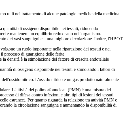
anismo utili nel trattamento di alcune patologie mediche della medicina
quantità di ossigeno disponibile nei tessuti, riducendo
liberi e mantenere un equilibrio redox sano nell'organismo.
ento dei vasi sanguigni e a una migliore circolazione. Inoltre, l'HBOT
Svolgono un ruolo importante nella riparazione dei tessuti e nei
l processo di guarigione delle ferite.
densità è la stimolazione del fattore di crescita endoteliale
ità di ossigeno disponibile nei tessuti e stimolando i fattori di
 dell'ossido nitrico. L'ossido nitrico è un gas prodotto naturalmente
lare. L'attività dei polimorfonucleati (PMN) è una misura del
sso di difesa contro infezioni e altri tipi di lesioni dei tessuti,
ticelle estranee). Per quanto riguarda la relazione tra attività PMN e
orando la circolazione sanguigna e aumentando la disponibilità di