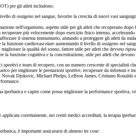
OT) per gli atleti includono:
ello di ossigeno nel sangue, favorire la crescita di nuovi vasi sanguigni
zione nell'organismo, aspetto utile per gli atleti che recuperano dopo le
 recuperare più velocemente dopo esercizio fisico intenso, accelerando l
orzare il sistema immunitario, aiutando a proteggere gli atleti da malat
a funzione cardiovascolare aumentando il livello di ossigeno nel sangu
igliorare la qualità del sonno, fattore utile per atleti che devono ripos
 la funzione cognitiva e la concentrazione, utile per atleti che devono 
portivi e team di recupero, con un numero crescente di specialisti che la
arico per migliorare le prestazioni sportive, recuperare da infortuni e molt
altri. Novak Djokovic, Michael Phelps, LeBron James, Cristiano Ronaldo e
erformance.
na iperbarica e capire come possa migliorare la performance sportiva, vi
pplicata correttamente, nei centri medici accreditati, la terapia iperbar
iperbarica, è importante assicurarsi di almeno tre cose: