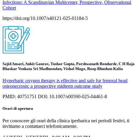
Infections: A Scandinavian Multicenter, Prospective, Observational
Cohort
https://doi.org/10.1007/s40121-025-01184-5
Sajid Ansari, Ankit Gaurav, Tushar Gupta, Parshwanath Bondarde, C H Raja
Bhaskar Venkata Sri Madhusudan, Vishal Mago, Roop Bhushan Kalia
Hyperbaric oxygen therapy is effective and safe for femoral head
osteonecrosis: a prospective midterm outcome study
PMID: 40751751 DOI: 10.1007/s00590-025-04461-8
Orari di apertura
Per conoscere gli orari della clinica iperbarica nei periodi festivi, ti
invitiamo a contattarci telefonicamente.