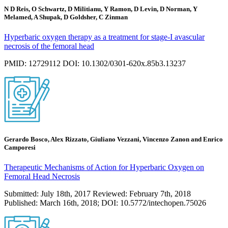
N D Reis, O Schwartz, D Militianu, Y Ramon, D Levin, D Norman, Y
Melamed, A Shupak, D Goldsher, C Zinman
Hyperbaric oxygen therapy as a treatment for stage-I avascular
necrosis of the femoral head
PMID: 12729112 DOI: 10.1302/0301-620x.85b3.13237
Gerardo Bosco, Alex Rizzato, Giuliano Vezzani, Vincenzo Zanon and Enrico
Camporesi
Therapeutic Mechanisms of Action for Hyperbaric Oxygen on
Femoral Head Necrosis
Submitted: July 18th, 2017 Reviewed: February 7th, 2018
Published: March 16th, 2018; DOI: 10.5772/intechopen.75026