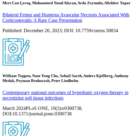
Mert Can Çavuş, Muhammed Yusuf Afacan, Arda Zeytunlu, Aliekber Yapar
Bilateral Femur and Humerus Avascular Necrosis Associated With
Corticosteroids: A Rare Case Presentation
Published: December 20, 2023; DOI: 10.7759/cureus.50834
William Toppen, Nam Yong Cho, Sohail Sareh, Anders Kjellberg, Anthony
Medak, Peyman Benharash, Peter Lindholm
Contemporary national outcomes of hyperbaric oxygen therapy in
necrotizing soft tissue infections
March 2024PLoS ONE, 19(3):e0300738,
DOI:10.1371/journal.pone.0300738