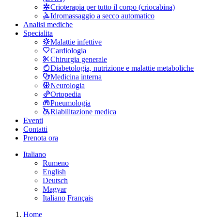
Crioterapia per tutto il corpo (criocabina)
Idromassaggio a secco automatico
Analisi mediche
Specialita
Malattie infettive
Cardiologia
Chirurgia generale
Diabetologia, nutrizione e malattie metaboliche
Medicina interna
Neurologia
Ortopedia
Pneumologia
Riabilitazione medica
Eventi
Contatti
Prenota ora
Italiano
Rumeno
English
Deutsch
Magyar
Italiano
Français
Home