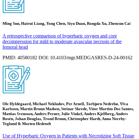
Ming Sun, Hairui Liang, Yong Chen, Siyu Duan, Rongda Xu, Zhencun Cai
A retrospective comparison of hyperbaric oxygen and core
decompression for mild to moderate avascular necrosis of the
femoral head
PMID: 40580182 DOI: 10.4103/mgr.MEDGASRES-D-24-00162
Ole Hyldegaard, Michael Nekludov, Per Arnell, Torbjørn Nedrebø, Ylva
Karlsson, Martin Bruun Madsen, Steinar Skrede, Vitor Martins Dos Santos,
Mattias Svensson, Anders Perner, Julie Vinkel, Anders Kjellberg, Anders
Rosén, Johan Douglas, Trond Bruun, Christopher Hardt, Anna Norrby-
Teglund & Morten Hedetoft
Use of Hyperbaric Oxygen in Patients with Necrotizing Soft Tissue