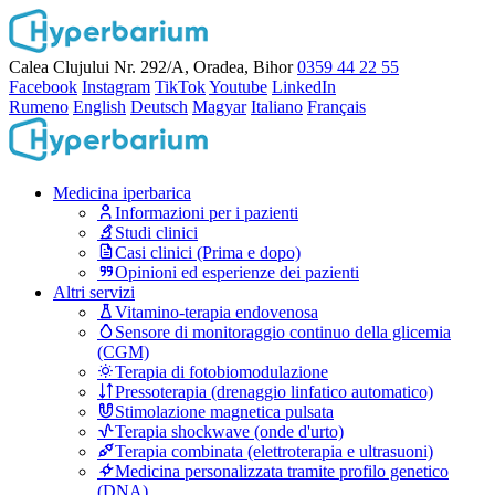
Calea Clujului Nr. 292/A, Oradea, Bihor
0359 44 22 55
Facebook
Instagram
TikTok
Youtube
LinkedIn
Rumeno
English
Deutsch
Magyar
Italiano
Français
Medicina iperbarica
Informazioni per i pazienti
Studi clinici
Casi clinici (Prima e dopo)
Opinioni ed esperienze dei pazienti
Altri servizi
Vitamino-terapia endovenosa
Sensore di monitoraggio continuo della glicemia
(CGM)
Terapia di fotobiomodulazione
Pressoterapia (drenaggio linfatico automatico)
Stimolazione magnetica pulsata
Terapia shockwave (onde d'urto)
Terapia combinata (elettroterapia e ultrasuoni)
Medicina personalizzata tramite profilo genetico
(DNA)