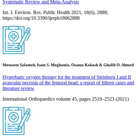
Systematic Review and Meta-Analysis
Int. J. Environ. Res. Public Health 2021, 18(6), 2888;
https://doi.org/10.3390/ijerph18062888
Motasem Salameh, Isam S. Moghamis, Osama Kokash & Ghalib O. Ahmed
Hyperbaric oxygen therapy for the treatment of Steinberg I and II
avascular necrosis of the femoral head: a report of fifteen cases and
literature review
International Orthopaedics volume 45, pages 2519–2523 (2021)