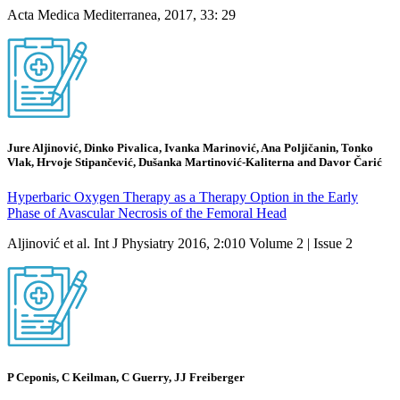
Acta Medica Mediterranea, 2017, 33: 29
Jure Aljinović, Dinko Pivalica, Ivanka Marinović, Ana Poljičanin, Tonko
Vlak, Hrvoje Stipančević, Dušanka Martinović-Kaliterna and Davor Čarić
Hyperbaric Oxygen Therapy as a Therapy Option in the Early
Phase of Avascular Necrosis of the Femoral Head
Aljinović et al. Int J Physiatry 2016, 2:010 Volume 2 | Issue 2
P Ceponis, C Keilman, C Guerry, JJ Freiberger