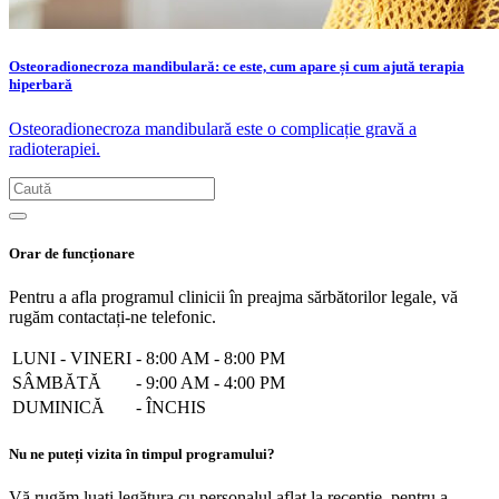
Osteoradionecroza mandibulară: ce este, cum apare și cum ajută terapia
hiperbară
Osteoradionecroza mandibulară este o complicație gravă a
radioterapiei.
Orar de funcționare
Pentru a afla programul clinicii în preajma sărbătorilor legale, vă
rugăm contactați-ne telefonic.
LUNI - VINERI
-
8:00 AM - 8:00 PM
SÂMBĂTĂ
-
9:00 AM - 4:00 PM
DUMINICĂ
-
ÎNCHIS
Nu ne puteți vizita în timpul programului?
Vă rugăm luați legătura cu personalul aflat la recepție, pentru a