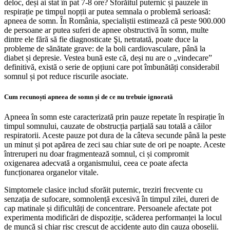
deloc, deși ai stat în pat 7-8 ore? Sforăitul puternic și pauzele în
respirație pe timpul nopții ar putea semnala o problemă serioasă:
apneea de somn. În România, specialiștii estimează că peste 900.000
de persoane ar putea suferi de apnee obstructivă în somn, multe
dintre ele fără să fie diagnosticate Şi, netratată, poate duce la
probleme de sănătate grave: de la boli cardiovasculare, până la
diabet și depresie. Vestea bună este că, deși nu are o „vindecare”
definitivă, există o serie de opțiuni care pot îmbunătăți considerabil
somnul și pot reduce riscurile asociate.
Cum recunoști apneea de somn și de ce nu trebuie ignorată
Apneea în somn este caracterizată prin pauze repetate în respirație în
timpul somnului, cauzate de obstrucția parțială sau totală a căilor
respiratorii. Aceste pauze pot dura de la câteva secunde până la peste
un minut și pot apărea de zeci sau chiar sute de ori pe noapte. Aceste
întreruperi nu doar fragmentează somnul, ci și compromit
oxigenarea adecvată a organismului, ceea ce poate afecta
funcționarea organelor vitale.
Simptomele clasice includ sforăit puternic, treziri frecvente cu
senzația de sufocare, somnolență excesivă în timpul zilei, dureri de
cap matinale și dificultăți de concentrare. Persoanele afectate pot
experimenta modificări de dispoziție, scăderea performanței la locul
de muncă și chiar risc crescut de accidente auto din cauza oboselii.