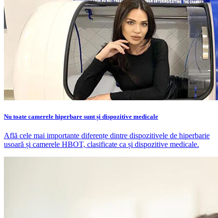
Nu toate camerele hiperbare sunt și dispozitive medicale
Află cele mai importante diferențe dintre dispozitivele de hiperbarie
usoară și camerele HBOT, clasificate ca și dispozitive medicale.