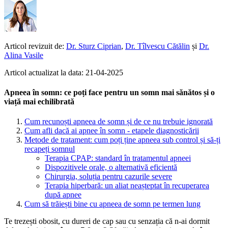
Articol revizuit de:
Dr. Sturz Ciprian
,
Dr. Tîlvescu Cătălin
și
Dr.
Alina Vasile
Articol actualizat la data: 21-04-2025
Apneea în somn: ce poți face pentru un somn mai sănătos și o
viață mai echilibrată
Cum recunoști apneea de somn și de ce nu trebuie ignorată
Cum afli dacă ai apnee în somn - etapele diagnosticării
Metode de tratament: cum poți ține apneea sub control și să-ți
recapeți somnul
Terapia CPAP: standard în tratamentul apneei
Dispozitivele orale, o alternativă eficientă
Chirurgia, soluția pentru cazurile severe
Terapia hiperbară: un aliat neașteptat în recuperarea
după apnee
Cum să trăiești bine cu apneea de somn pe termen lung
Te trezești obosit, cu dureri de cap sau cu senzația că n-ai dormit