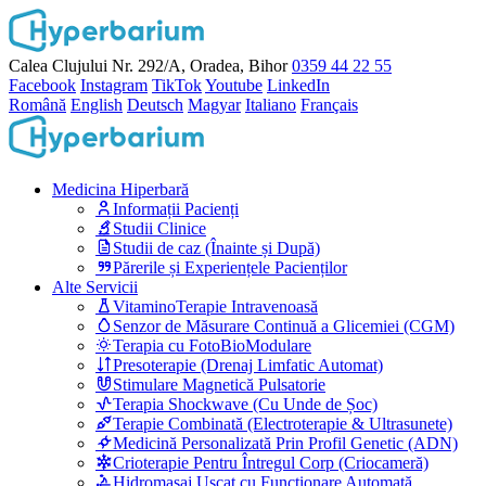
Calea Clujului Nr. 292/A, Oradea, Bihor
0359 44 22 55
Facebook
Instagram
TikTok
Youtube
LinkedIn
Română
English
Deutsch
Magyar
Italiano
Français
Medicina Hiperbară
Informații Pacienți
Studii Clinice
Studii de caz (Înainte și După)
Părerile și Experiențele Pacienților
Alte Servicii
VitaminoTerapie Intravenoasă
Senzor de Măsurare Continuă a Glicemiei (CGM)
Terapia cu FotoBioModulare
Presoterapie (Drenaj Limfatic Automat)
Stimulare Magnetică Pulsatorie
Terapia Shockwave (Cu Unde de Șoc)
Terapie Combinată (Electroterapie & Ultrasunete)
Medicină Personalizată Prin Profil Genetic (ADN)
Crioterapie Pentru Întregul Corp (Criocameră)
Hidromasaj Uscat cu Funcționare Automată