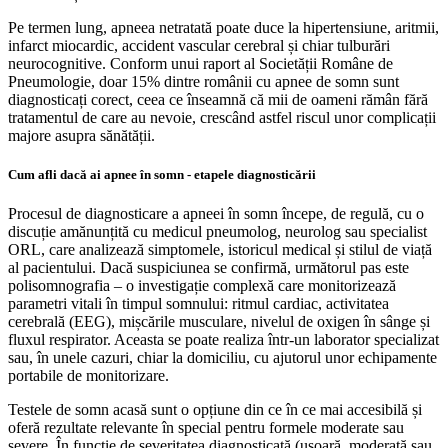
Pe termen lung, apneea netratată poate duce la hipertensiune, aritmii,
infarct miocardic, accident vascular cerebral și chiar tulburări
neurocognitive. Conform unui raport al Societății Române de
Pneumologie, doar 15% dintre românii cu apnee de somn sunt
diagnosticați corect, ceea ce înseamnă că mii de oameni rămân fără
tratamentul de care au nevoie, crescând astfel riscul unor complicații
majore asupra sănătății.
Cum afli dacă ai apnee în somn - etapele diagnosticării
Procesul de diagnosticare a apneei în somn începe, de regulă, cu o
discuție amănunțită cu medicul pneumolog, neurolog sau specialist
ORL, care analizează simptomele, istoricul medical și stilul de viață
al pacientului. Dacă suspiciunea se confirmă, următorul pas este
polisomnografia – o investigație complexă care monitorizează
parametri vitali în timpul somnului: ritmul cardiac, activitatea
cerebrală (EEG), mișcările musculare, nivelul de oxigen în sânge și
fluxul respirator. Aceasta se poate realiza într-un laborator specializat
sau, în unele cazuri, chiar la domiciliu, cu ajutorul unor echipamente
portabile de monitorizare.
Testele de somn acasă sunt o opțiune din ce în ce mai accesibilă și
oferă rezultate relevante în special pentru formele moderate sau
severe. În funcție de severitatea diagnosticată (ușoară, moderată sau