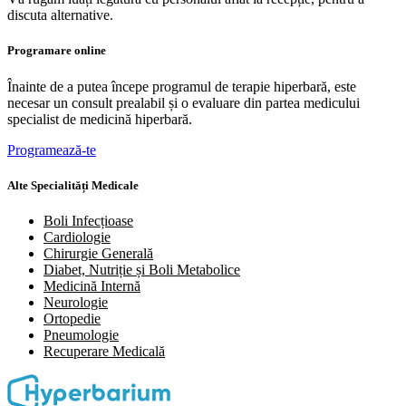
discuta alternative.
Programare online
Înainte de a putea începe programul de terapie hiperbară, este
necesar un consult prealabil și o evaluare din partea medicului
specialist de medicină hiperbară.
Programează-te
Alte Specialități Medicale
Boli Infecțioase
Cardiologie
Chirurgie Generală
Diabet, Nutriție și Boli Metabolice
Medicină Internă
Neurologie
Ortopedie
Pneumologie
⁠Recuperare Medicală