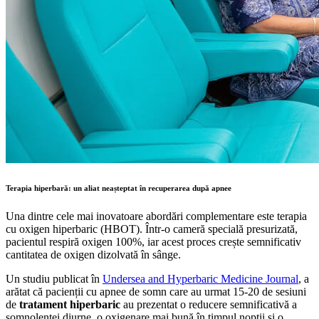
Terapia hiperbară: un aliat neașteptat în recuperarea după apnee
Una dintre cele mai inovatoare abordări complementare este terapia
cu oxigen hiperbaric (HBOT). Într-o cameră specială presurizată,
pacientul respiră oxigen 100%, iar acest proces crește semnificativ
cantitatea de oxigen dizolvată în sânge.
Un studiu publicat în
Undersea and Hyperbaric Medicine Journal
, a
arătat că pacienții cu apnee de somn care au urmat 15-20 de sesiuni
de
tratament hiperbaric
au prezentat o reducere semnificativă a
somnolenței diurne, o oxigenare mai bună în timpul nopții și o