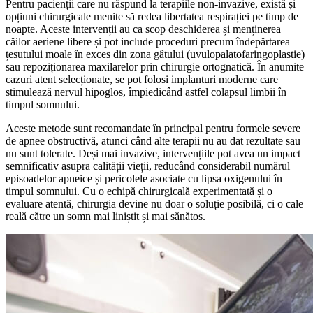
Pentru pacienții care nu răspund la terapiile non-invazive, există și
opțiuni chirurgicale menite să redea libertatea respirației pe timp de
noapte. Aceste intervenții au ca scop deschiderea și menținerea
căilor aeriene libere și pot include proceduri precum îndepărtarea
țesutului moale în exces din zona gâtului (uvulopalatofaringoplastie)
sau repoziționarea maxilarelor prin chirurgie ortognatică. În anumite
cazuri atent selecționate, se pot folosi implanturi moderne care
stimulează nervul hipoglos, împiedicând astfel colapsul limbii în
timpul somnului.
Aceste metode sunt recomandate în principal pentru formele severe
de apnee obstructivă, atunci când alte terapii nu au dat rezultate sau
nu sunt tolerate. Deși mai invazive, intervențiile pot avea un impact
semnificativ asupra calității vieții, reducând considerabil numărul
episoadelor apneice și pericolele asociate cu lipsa oxigenului în
timpul somnului. Cu o echipă chirurgicală experimentată și o
evaluare atentă, chirurgia devine nu doar o soluție posibilă, ci o cale
reală către un somn mai liniștit și mai sănătos.