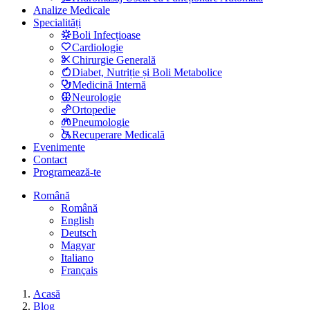
Analize Medicale
Specialități
Boli Infecțioase
Cardiologie
Chirurgie Generală
Diabet, Nutriție și Boli Metabolice
Medicină Internă
Neurologie
Ortopedie
Pneumologie
Recuperare Medicală
Evenimente
Contact
Programează-te
Română
Română
English
Deutsch
Magyar
Italiano
Français
Acasă
Blog