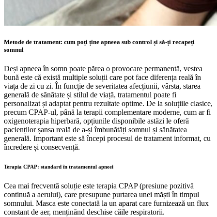
Metode de tratament: cum poți ține apneea sub control și să-ți recapeți
somnul
Deși apneea în somn poate părea o provocare permanentă, vestea
bună este că există multiple soluții care pot face diferența reală în
viața de zi cu zi. În funcție de severitatea afecțiunii, vârsta, starea
generală de sănătate și stilul de viață, tratamentul poate fi
personalizat și adaptat pentru rezultate optime. De la soluțiile clasice,
precum CPAP-ul, până la terapii complementare moderne, cum ar fi
oxigenoterapia hiperbară, opțiunile disponibile astăzi le oferă
pacienților șansa reală de a-și îmbunătăți somnul și sănătatea
generală. Important este să începi procesul de tratament informat, cu
încredere și consecvență.
Terapia CPAP: standard în tratamentul apneei
Cea mai frecventă soluție este terapia CPAP (presiune pozitivă
continuă a aerului), care presupune purtarea unei măști în timpul
somnului. Masca este conectată la un aparat care furnizează un flux
constant de aer, menținând deschise căile respiratorii.