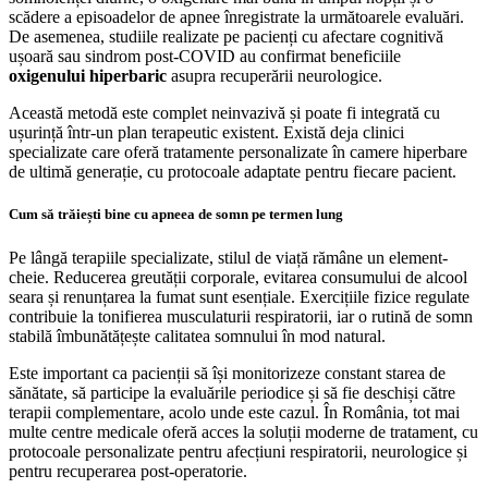
scădere a episoadelor de apnee înregistrate la următoarele evaluări.
De asemenea, studiile realizate pe pacienți cu afectare cognitivă
ușoară sau sindrom post-COVID au confirmat beneficiile
oxigenului hiperbaric
asupra recuperării neurologice.
Această metodă este complet neinvazivă și poate fi integrată cu
ușurință într-un plan terapeutic existent. Există deja clinici
specializate care oferă tratamente personalizate în camere hiperbare
de ultimă generație, cu protocoale adaptate pentru fiecare pacient.
Cum să trăiești bine cu apneea de somn pe termen lung
Pe lângă terapiile specializate, stilul de viață rămâne un element-
cheie. Reducerea greutății corporale, evitarea consumului de alcool
seara și renunțarea la fumat sunt esențiale. Exercițiile fizice regulate
contribuie la tonifierea musculaturii respiratorii, iar o rutină de somn
stabilă îmbunătățește calitatea somnului în mod natural.
Este important ca pacienții să își monitorizeze constant starea de
sănătate, să participe la evaluările periodice și să fie deschiși către
terapii complementare, acolo unde este cazul. În România, tot mai
multe centre medicale oferă acces la soluții moderne de tratament, cu
protocoale personalizate pentru afecțiuni respiratorii, neurologice și
pentru recuperarea post-operatorie.