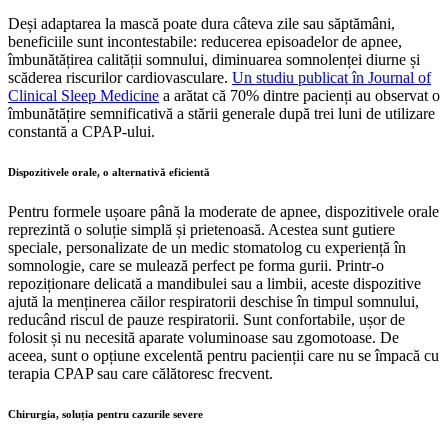
Deși adaptarea la mască poate dura câteva zile sau săptămâni,
beneficiile sunt incontestabile: reducerea episoadelor de apnee,
îmbunătățirea calității somnului, diminuarea somnolenței diurne și
scăderea riscurilor cardiovasculare.
Un studiu publicat în Journal of
Clinical Sleep Medicine
a arătat că 70% dintre pacienți au observat o
îmbunătățire semnificativă a stării generale după trei luni de utilizare
constantă a CPAP-ului.
Dispozitivele orale, o alternativă eficientă
Pentru formele ușoare până la moderate de apnee, dispozitivele orale
reprezintă o soluție simplă și prietenoasă. Acestea sunt gutiere
speciale, personalizate de un medic stomatolog cu experiență în
somnologie, care se mulează perfect pe forma gurii. Printr-o
repoziționare delicată a mandibulei sau a limbii, aceste dispozitive
ajută la menținerea căilor respiratorii deschise în timpul somnului,
reducând riscul de pauze respiratorii. Sunt confortabile, ușor de
folosit și nu necesită aparate voluminoase sau zgomotoase. De
aceea, sunt o opțiune excelentă pentru pacienții care nu se împacă cu
terapia CPAP sau care călătoresc frecvent.
Chirurgia, soluția pentru cazurile severe