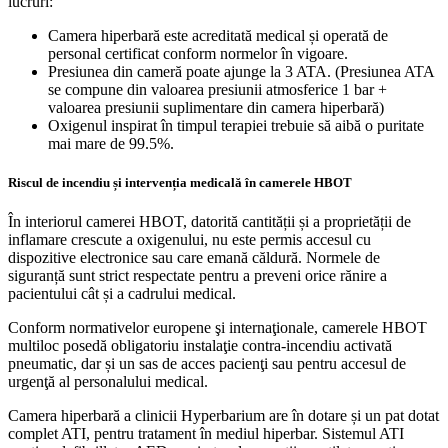
lucruri:
Camera hiperbară este acreditată medical și operată de
personal certificat conform normelor în vigoare.
Presiunea din cameră poate ajunge la 3 ATA. (Presiunea ATA
se compune din valoarea presiunii atmosferice 1 bar +
valoarea presiunii suplimentare din camera hiperbară)
Oxigenul inspirat în timpul terapiei trebuie să aibă o puritate
mai mare de 99.5%.
Riscul de incendiu și intervenția medicală în camerele HBOT
În interiorul camerei HBOT, datorită cantității și a proprietății de
inflamare crescute a oxigenului, nu este permis accesul cu
dispozitive electronice sau care emană căldură. Normele de
siguranță sunt strict respectate pentru a preveni orice rănire a
pacientului cât și a cadrului medical.
Conform normativelor europene şi internaţionale, camerele HBOT
multiloc posedă obligatoriu instalaţie contra-incendiu activată
pneumatic, dar și un sas de acces pacienţi sau pentru accesul de
urgenţă al personalului medical.
Camera hiperbară a clinicii Hyperbarium are în dotare și un pat dotat
complet ATI, pentru tratament în mediul hiperbar. Sistemul ATI