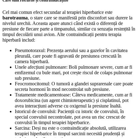
Care sunt riscurile și contraindicațiile
Cel mai comun efect secundar al terapiei hiperbarice este
barotrauma
, o stare care se manifestă prin disconfort sau durere la
nivelul urechii. Aceasta apare atunci când există o diferență de
presiune de fiecare parte a timpanului, similar cu senzația resimțită în
timpul decolării unui avion. Alte contraindicații pentru terapia
hiperbară includ:
Pneumotoraxul: Prezența aerului sau a gazelor în cavitatea
pleurală, care poate fi agravată de presiunea crescută în
camera hiperbară.
Unele afecțiuni pulmonare: Boli pulmonare severe, cum ar fi
emfizemul cu bule mari, pot crește riscul de colaps pulmonar
sub presiune.
Feocromocitomul: O tumoră a glandei suprarenale care poate
secreta hormoni în mod necontrolat sub presiune.
Tratamente medicamentoase: Câteva medicamente, cum ar fi
doxorubicina (un agent chimioterapeutic) și cisplatinul, pot
avea interacțiuni adverse cu oxigenul la presiune înaltă.
Istoricul de convulsii: Pacienții cu istoric de convulsii, în
special convulsii necontrolate, pot avea un risc crescut de
convulsii în timpul terapiei hiperbarice.
Sarcina: Deși nu este o contraindicație absolută, utilizarea
terapiei hiperbarice în timpul sarcinii necesită prudență și