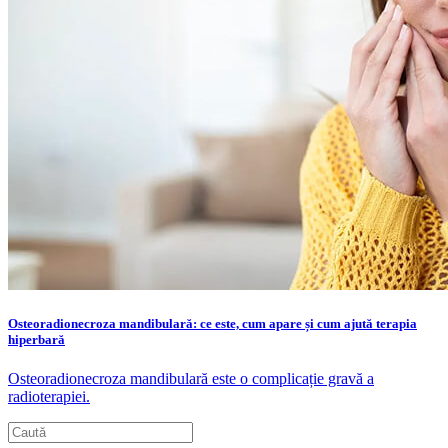
Osteoradionecroza mandibulară: ce este, cum apare și cum ajută terapia
hiperbară
Osteoradionecroza mandibulară este o complicație gravă a
radioterapiei.