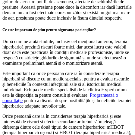
goluri de aer care pot fi, de asemenea, afectate de schimbările de
presiune. Această presiune poate duce la disconfort iar dacă lucrările
dentare nu au fost efectuate corespunzător și există un gol mai mare
de aer, presiunea poate duce inclusiv la fisura dintelui respectiv.
Ce este important de știut pentru siguranța pacienților?
După cum ne arată studiile, inclusiv cel menționat anterior, terapia
hiperbarică prezintă riscuri foarte mici, dar acest lucru este valabil
doar dacă este practicată în condiții medicale profesioniste, unde se
respectă cu strictețe ghidurile de siguranță și unde se efectuează o
examinare preliminară atentă și o monitorizare atentă.
Este important ca orice persoană care ia în considerare terapia
hiperbară să discute cu un medic specialist pentru a evalua riscurile
și beneficiile în contextul afecțiunii sale și al istoricului medical
individual. Echipa de medici specialiști de la clinica Hyperbarium
este la dispoziția ta pentru consult și evaluare.
Programează o
consultație
pentru a discuta despre posibilitățile și beneficiile terapiei
hiperbarice adaptate nevoilor tale.
Orice persoană care ia în considerare terapia hiperbarică și este
interesată de riscuri și efecte secundare ar trebui să înțeleagă
diferența dintre cele două tipuri de camere hiperbarice: mHBOT
(terapia hiperbarică ușoară) și HBOT (terapia hiperbarică medicală),