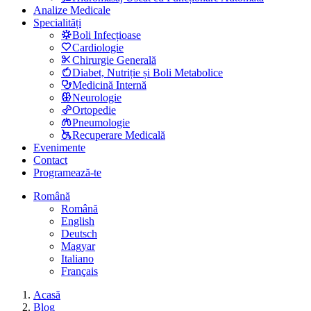
Analize Medicale
Specialități
Boli Infecțioase
Cardiologie
Chirurgie Generală
Diabet, Nutriție și Boli Metabolice
Medicină Internă
Neurologie
Ortopedie
Pneumologie
Recuperare Medicală
Evenimente
Contact
Programează-te
Română
Română
English
Deutsch
Magyar
Italiano
Français
Acasă
Blog