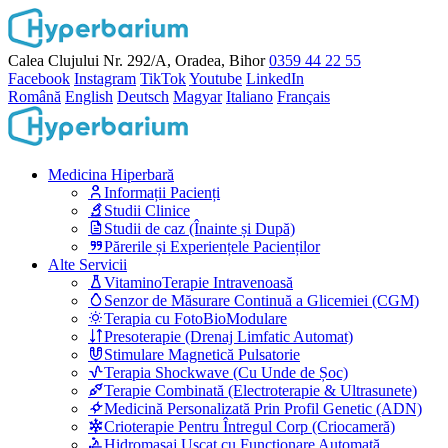
Calea Clujului Nr. 292/A, Oradea, Bihor
0359 44 22 55
Facebook
Instagram
TikTok
Youtube
LinkedIn
Română
English
Deutsch
Magyar
Italiano
Français
Medicina Hiperbară
Informații Pacienți
Studii Clinice
Studii de caz (Înainte și După)
Părerile și Experiențele Pacienților
Alte Servicii
VitaminoTerapie Intravenoasă
Senzor de Măsurare Continuă a Glicemiei (CGM)
Terapia cu FotoBioModulare
Presoterapie (Drenaj Limfatic Automat)
Stimulare Magnetică Pulsatorie
Terapia Shockwave (Cu Unde de Șoc)
Terapie Combinată (Electroterapie & Ultrasunete)
Medicină Personalizată Prin Profil Genetic (ADN)
Crioterapie Pentru Întregul Corp (Criocameră)
Hidromasaj Uscat cu Funcționare Automată