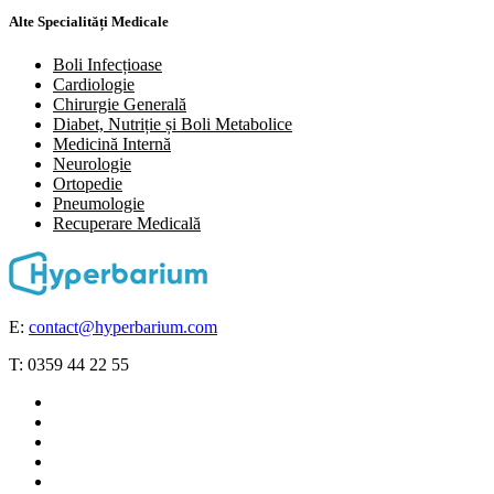
Alte Specialități Medicale
Boli Infecțioase
Cardiologie
Chirurgie Generală
Diabet, Nutriție și Boli Metabolice
Medicină Internă
Neurologie
Ortopedie
Pneumologie
⁠Recuperare Medicală
E:
contact@hyperbarium.com
T: 0359 44 22 55