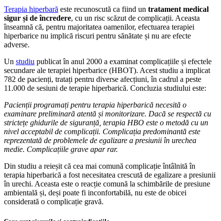
Terapia hiperbară
este recunoscută ca fiind un
tratament medical
sigur și de încredere
, cu un risc scăzut de complicații. Aceasta
înseamnă că, pentru majoritatea oamenilor, efectuarea terapiei
hiperbarice nu implică riscuri pentru sănătate și nu are efecte
adverse.
Un
studiu
publicat în anul 2000 a examinat complicațiile și efectele
secundare ale terapiei hiperbarice (HBOT). Acest studiu a implicat
782 de pacienți, tratați pentru diverse afecțiuni, în cadrul a peste
11.000 de sesiuni de terapie hiperbarică. Concluzia studiului este:
Pacienții programați pentru terapia hiperbarică necesită o
examinare preliminară atentă și monitorizare. Dacă se respectă cu
strictețe ghidurile de siguranță, terapia HBO este o metodă cu un
nivel acceptabil de complicații. Complicația predominantă este
reprezentată de problemele de egalizare a presiunii în urechea
medie. Complicațiile grave apar rar.
Din studiu a reieșit că cea mai comună complicație întâlnită în
terapia hiperbarică a fost necesitatea crescută de egalizare a presiunii
în urechi. Aceasta este o reacție comună la schimbările de presiune
ambientală și, deși poate fi inconfortabilă, nu este de obicei
considerată o complicație gravă.