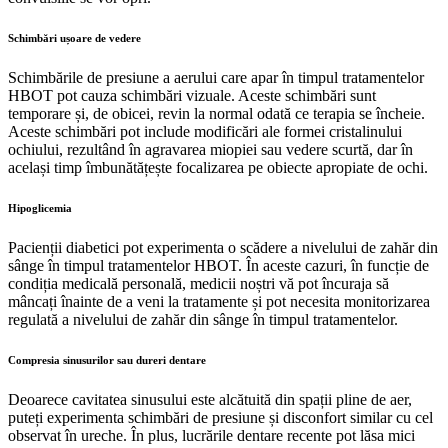
Schimbări ușoare de vedere
Schimbările de presiune a aerului care apar în timpul tratamentelor
HBOT pot cauza schimbări vizuale. Aceste schimbări sunt
temporare și, de obicei, revin la normal odată ce terapia se încheie.
Aceste schimbări pot include modificări ale formei cristalinului
ochiului, rezultând în agravarea miopiei sau vedere scurtă, dar în
același timp îmbunătățește focalizarea pe obiecte apropiate de ochi.
Hipoglicemia
Pacienții diabetici pot experimenta o scădere a nivelului de zahăr din
sânge în timpul tratamentelor HBOT. În aceste cazuri, în funcție de
condiția medicală personală, medicii noștri vă pot încuraja să
mâncați înainte de a veni la tratamente și pot necesita monitorizarea
regulată a nivelului de zahăr din sânge în timpul tratamentelor.
Compresia sinusurilor sau dureri dentare
Deoarece cavitatea sinusului este alcătuită din spații pline de aer,
puteți experimenta schimbări de presiune și disconfort similar cu cel
observat în ureche. În plus, lucrările dentare recente pot lăsa mici