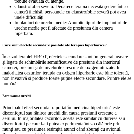
trebuie evaluată cu atenție.
Claustrofobia severă: Deoarece terapia necesită ședere într-o
cameră închisă, persoanele cu claustrofobie severă pot avea
unele dificultăți.
Implanturi de ureche medie: Anumite tipuri de implanturi de
ureche medie pot fi afectate de presiunea din camera
hiperbară.
Care sunt efectele secundare posibile ale terapiei hiperbarice?
În cazul terapiei HBOT, efectele secundare sunt, în general, ușoare
și legate de schimbările semnificative de presiune din interiorul
camerei, precum și de nivelurile crescute de oxigen utilizate. În
majoritatea cazurilor, terapia cu oxigen hiperbaric este bine tolerată,
non-invazivă și produce foarte puține efecte secundare. Printre ele se
numără:
Barotrauma urechii
Principalul efect secundar raportat în medicina hiperbarică este
disconfortul sau rănirea urechii din cauza presiunii crescute a
aerului. În majoritatea cazurilor, acesta este similar cu durerea sau
disconfortul pe care l-ați putea experimenta într-o călătorie prin
munți sau cu presiunea resimțită atunci când zburați cu avionul.