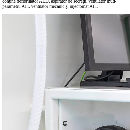
conține defibrillator AED, aspirator de secreții, ventilator muti-
parametru ATI, ventilator mecanic și injectomat ATI.