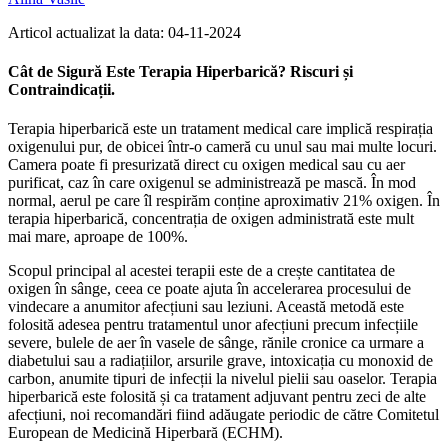
Articol actualizat la data: 04-11-2024
Cât de Sigură Este Terapia Hiperbarică? Riscuri și
Contraindicații.
Terapia hiperbarică este un tratament medical care implică respirația
oxigenului pur, de obicei într-o cameră cu unul sau mai multe locuri.
Camera poate fi presurizată direct cu oxigen medical sau cu aer
purificat, caz în care oxigenul se administrează pe mască. În mod
normal, aerul pe care îl respirăm conține aproximativ 21% oxigen. În
terapia hiperbarică, concentrația de oxigen administrată este mult
mai mare, aproape de 100%.
Scopul principal al acestei terapii este de a crește cantitatea de
oxigen în sânge, ceea ce poate ajuta în accelerarea procesului de
vindecare a anumitor afecțiuni sau leziuni. Această metodă este
folosită adesea pentru tratamentul unor afecțiuni precum infecțiile
severe, bulele de aer în vasele de sânge, rănile cronice ca urmare a
diabetului sau a radiațiilor, arsurile grave, intoxicația cu monoxid de
carbon, anumite tipuri de infecții la nivelul pielii sau oaselor. Terapia
hiperbarică este folosită și ca tratament adjuvant pentru zeci de alte
afecțiuni, noi recomandări fiind adăugate periodic de către Comitetul
European de Medicină Hiperbară (ECHM).