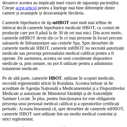
deoarece acestea au implicații mari vizavi de siguranța pacienților.
Citește
acest articol
pentru a înțelege mai bine diferențele dintre
camere și avantajele și dezavantajele fiecăreia.
Camerele hiperbarice de tip
mHBOT
sunt mult mai ieftine de
fabricat decât camerele hiperbarice medicale HBOT, cu costuri de
producție care pot fi până la de 30 de ori mai mici. Din acest motiv,
camerele mHBOT devin din ce în ce mai prezente în locuri precum
saloanele de înfrumusețare sau centrele Spa. Spre deosebire de
camerele medicale HBOT, camerele mHBOT nu necesită autorizații
medicale sau prezența personalului medical calificat pentru a fi
operate. De asemenea, acestea nu sunt considerate dispozitive
medicale și, prin urmare, nu pot fi utilizate pentru a administra
tratamente medicale.
Pe de altă parte, camerele
HBOT
, utilizate în scopuri medicale,
necesită reglementări stricte în România. Acestea trebuie să fie
acreditate de Agenția Națională a Medicamentului și a Dispozitivelor
Medicale și autorizate de Ministerul Sănătății și de Autoritățile
Sanitare Locale. În plus, pentru funcționarea lor este obligatorie
prezența unui personal medical calificat și a operatorilor certificați
periodic. Aceasta înseamnă că, spre deosebire de camerele mHBOT,
camerele HBOT sunt utilizate într-un mediu medical controlat și
strict reglementat.