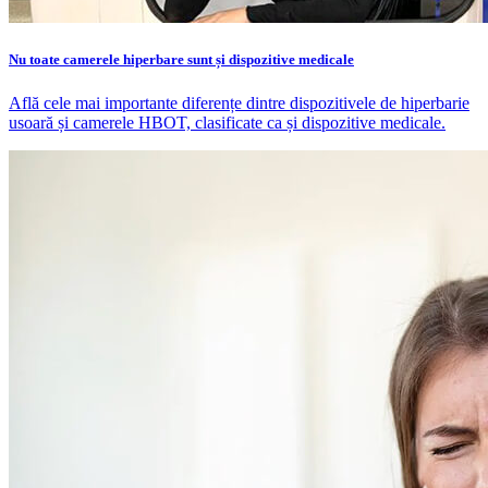
Nu toate camerele hiperbare sunt și dispozitive medicale
Află cele mai importante diferențe dintre dispozitivele de hiperbarie
usoară și camerele HBOT, clasificate ca și dispozitive medicale.