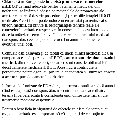
Chiar dacă în Europa este
interzisă promovarea camerelor
mHBOT
ca fiind adecvate pentru tratamente medicale, din
nefericire, se întâmplă adesea ca materialele de promovare ale
acestor camere să descrie procedurile și principiile terapiei HBOT
medicale. Acest lucru poate induce în eroare atât pacienții, cât și
uneori medicii, cu privire la performanțele tehnice reale ale
camerelor hiperbarice respective. În consecință, acest lucru poate
duce la întârzieri semnificative în aplicarea tratamentului medical
corespunzător, ceea ce poate fi crucial în anumite momente ale
evoluției unei boli.
Confuzia este agravată și de faptul că unele clinici medicale aleg să
cumpere aceste dispozitive mHBOT, care
nu sunt destinate uzului
medical
, din motive de cost, deoarece sunt considerabil mai ieftine
decât camerele medicale HBOT. Acest lucru contribuie la
perpetuarea neînțelegerii cu privire la eficacitatea și utilizarea corectă
a acestor tipuri de camere hiperbarice.
Informațiile furnizate de FDA dar și numeroase studii arată că atunci
când este aplicată corespunzător, în centre medicale acreditate,
terapia hiperbară poate fi considerată unul dintre cele mai sigure
tratamente medicale disponibile.
Pentru a beneficia în siguranță de efectele studiate ale terapiei cu
oxigen hiperbaric este important să vă asigurați de cel puțin trei