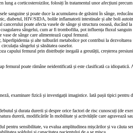
lung a corticosteroizilor, folosiți în tratamentul unor afecțiuni precum a
sele sanguine și poate duce la acumularea de grăsimi în sânge, reducând 
c, diabetul, HIV/SIDA, bolile inflamatorii intestinale și alte boli autoi
ul cancerului poate afecta vasele de sânge și structura osoasă, ducând la
coagularea sângelui, cum ar fi trombofilia, pot influența fluxul sanguin 
le vase de sânge care alimentează capul femural.
iperlipidemia și alte tulburări metabolice pot contribui la dezvoltarea
 circulația sângelui și sănătatea oaselor.
 capului femural prin distribuție inegală a greutății, creșterea presiunii a
cap femural poate rămâne neidentificată și este clasificată ca idiopatică.
, examinare fizică și investigații imagistice. Iată pașii tipici pentru d
utul și durata durerii și despre orice factori de risc cunoscuți (de exem
natura durerii, modificările în mobilitate și activitățile care agravează s
 pentru sensibilitate, va evalua amplitudinea mișcărilor și va căuta se
bilitatea șoldului și capacitatea pacientului de a se mișca.