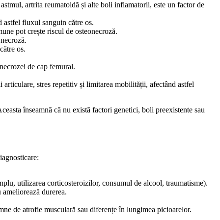
stmul, artrita reumatoidă și alte boli inflamatorii, este un factor de
astfel fluxul sanguin către os.
mune pot crește riscul de osteonecroză.
 necroză.
către os.
 necrozei de cap femural.
rticulare, stres repetitiv și limitarea mobilității, afectând astfel
 Aceasta înseamnă că nu există factori genetici, boli preexistente sau
iagnosticare:
plu, utilizarea corticosteroizilor, consumul de alcool, traumatisme).
au ameliorează durerea.
mne de atrofie musculară sau diferențe în lungimea picioarelor.