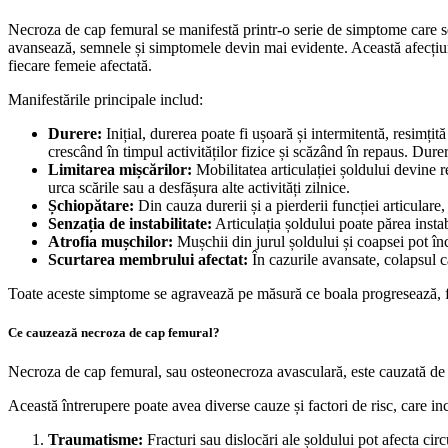
Necroza de cap femural se manifestă printr-o serie de simptome care se
avansează, semnele și simptomele devin mai evidente. Această afecțiune 
fiecare femeie afectată.
Manifestările principale includ:
Durere:
Inițial, durerea poate fi ușoară și intermitentă, resimți
crescând în timpul activităților fizice și scăzând în repaus. Durer
Limitarea mișcărilor:
Mobilitatea articulației șoldului devine re
urca scările sau a desfășura alte activități zilnice.
Șchiopătare:
Din cauza durerii și a pierderii funcției articulare
Senzația de instabilitate:
Articulația șoldului poate părea instab
Atrofia mușchilor:
Mușchii din jurul șoldului și coapsei pot înce
Scurtarea membrului afectat:
În cazurile avansate, colapsul c
Toate aceste simptome se agravează pe măsură ce boala progresează, făc
Ce cauzează necroza de cap femural?
Necroza de cap femural, sau osteonecroza avasculară, este cauzată de în
Această întrerupere poate avea diverse cauze și factori de risc, care in
Traumatisme:
Fracturi sau dislocări ale șoldului pot afecta cir