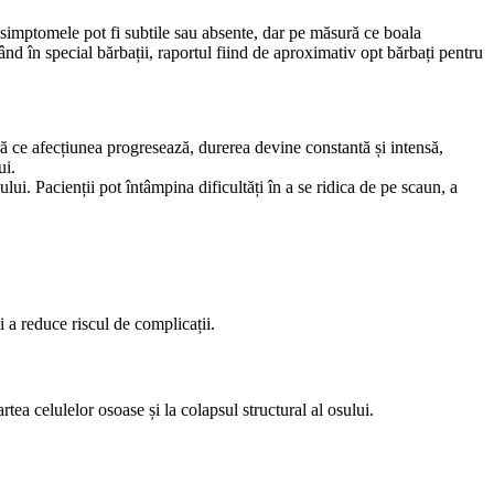
 simptomele pot fi subtile sau absente, dar pe măsură ce boala
nd în special bărbații, raportul fiind de aproximativ opt bărbați pentru
ură ce afecțiunea progresează, durerea devine constantă și intensă,
ui.
ului. Pacienții pot întâmpina dificultăți în a se ridica de pe scaun, a
 a reduce riscul de complicații.
a celulelor osoase și la colapsul structural al osului.