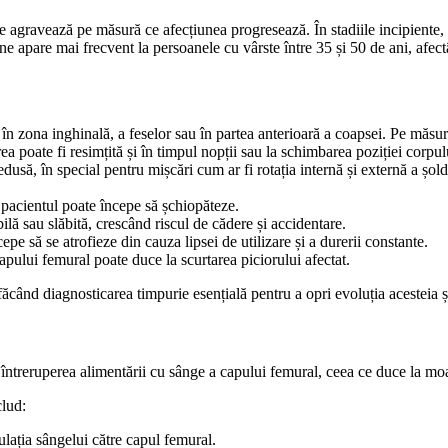
 agravează pe măsură ce afecțiunea progresează. În stadiile incipiente,
apare mai frecvent la persoanele cu vârste între 35 și 50 de ani, afectâ
tă în zona inghinală, a feselor sau în partea anterioară a coapsei. Pe măs
ea poate fi resimțită și în timpul nopții sau la schimbarea poziției corpul
dusă, în special pentru mișcări cum ar fi rotația internă și externă a șold
, pacientul poate începe să șchiopăteze.
ilă sau slăbită, crescând riscul de cădere și accidentare.
pe să se atrofieze din cauza lipsei de utilizare și a durerii constante.
apului femural poate duce la scurtarea piciorului afectat.
ând diagnosticarea timpurie esențială pentru a opri evoluția acesteia și
treruperea alimentării cu sânge a capului femural, ceea ce duce la moarte
clud:
culația sângelui către capul femural.