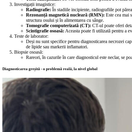
Investigații imagistice:
Radiografie:
În stadiile incipiente, radiografiile pot păre
Rezonanță magnetică nucleară (RMN):
Este cea mai se
structura osului și în alimentarea cu sânge.
Tomografie computerizată (CT):
CT-ul poate oferi deta
Scintigrafie osoasă:
Aceasta poate fi utilizată pentru a e
Teste de laborator:
Deși nu sunt specifice pentru diagnosticarea necrozei ca
de lipide sau markerii inflamatori.
Biopsie osoasă:
Rareori, în cazurile în care diagnosticul este neclar, se p
Diagnosticarea greșită - o problemă reală, la nivel global