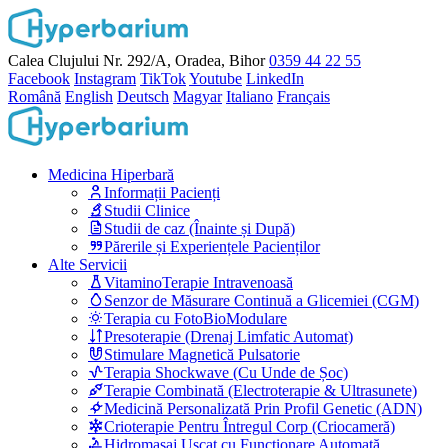
Calea Clujului Nr. 292/A, Oradea, Bihor
0359 44 22 55
Facebook
Instagram
TikTok
Youtube
LinkedIn
Română
English
Deutsch
Magyar
Italiano
Français
Medicina Hiperbară
Informații Pacienți
Studii Clinice
Studii de caz (Înainte și După)
Părerile și Experiențele Pacienților
Alte Servicii
VitaminoTerapie Intravenoasă
Senzor de Măsurare Continuă a Glicemiei (CGM)
Terapia cu FotoBioModulare
Presoterapie (Drenaj Limfatic Automat)
Stimulare Magnetică Pulsatorie
Terapia Shockwave (Cu Unde de Șoc)
Terapie Combinată (Electroterapie & Ultrasunete)
Medicină Personalizată Prin Profil Genetic (ADN)
Crioterapie Pentru Întregul Corp (Criocameră)
Hidromasaj Uscat cu Funcționare Automată