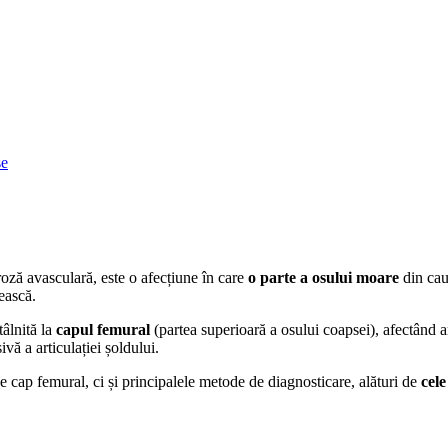
se
ză avasculară, este o afecțiune în care
o parte a osului moare
din cau
ească.
tâlnită la
capul femural
(partea superioară a osului coapsei), afectând a
vă a articulației șoldului.
 cap femural, ci și principalele metode de diagnosticare, alături de
cele