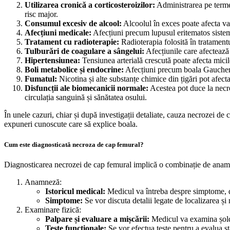
Utilizarea cronică a corticosteroizilor:
Administrarea pe termen 
risc major.
Consumul excesiv de alcool:
Alcoolul în exces poate afecta va
Afecțiuni medicale:
Afecțiuni precum lupusul eritematos sistemi
Tratament cu radioterapie:
Radioterapia folosită în tratament
Tulburări de coagulare a sângelui:
Afecțiunile care afectează 
Hipertensiunea:
Tensiunea arterială crescută poate afecta mici
Boli metabolice și endocrine:
Afecțiuni precum boala Gaucher, h
Fumatul:
Nicotina și alte substanțe chimice din țigări pot afecta
Disfuncții ale biomecanicii normale:
Acestea pot duce la necroza
circulația sanguină și sănătatea osului.
În unele cazuri, chiar și după investigații detaliate, cauza necrozei de 
expuneri cunoscute care să explice boala.
Cum este diagnosticată necroza de cap femural?
Diagnosticarea necrozei de cap femural implică o combinație de anamneză
Anamneză:
Istoricul medical:
Medicul va întreba despre simptome, deb
Simptome:
Se vor discuta detalii legate de localizarea și 
Examinare fizică:
Palpare și evaluare a mișcării:
Medicul va examina șoldul
Teste funcționale:
Se vor efectua teste pentru a evalua sta