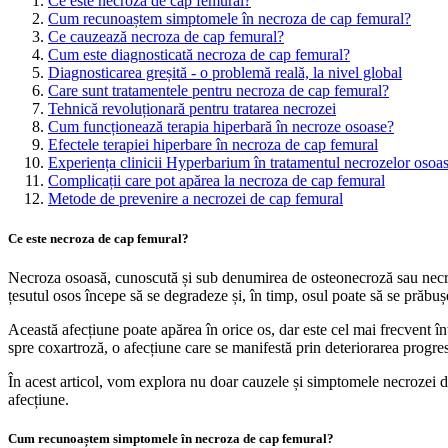
Ce este necroza de cap femural?
Cum recunoaștem simptomele în necroza de cap femural?
Ce cauzează necroza de cap femural?
Cum este diagnosticată necroza de cap femural?
Diagnosticarea greșită - o problemă reală, la nivel global
Care sunt tratamentele pentru necroza de cap femural?
Tehnică revoluționară pentru tratarea necrozei
Cum funcționează terapia hiperbară în necroze osoase?
Efectele terapiei hiperbare în necroza de cap femural
Experiența clinicii Hyperbarium în tratamentul necrozelor osoa
Complicații care pot apărea la necroza de cap femural
Metode de prevenire a necrozei de cap femural
Ce este necroza de cap femural?
Necroza osoasă, cunoscută și sub denumirea de osteonecroză sau necro
țesutul osos începe să se degradeze și, în timp, osul poate să se prăbuș
Această afecțiune poate apărea în orice os, dar este cel mai frecvent în
spre coxartroză, o afecțiune care se manifestă prin deteriorarea progresi
În acest articol, vom explora nu doar cauzele și simptomele necrozei de
afecțiune.
Cum recunoaștem simptomele în necroza de cap femural?