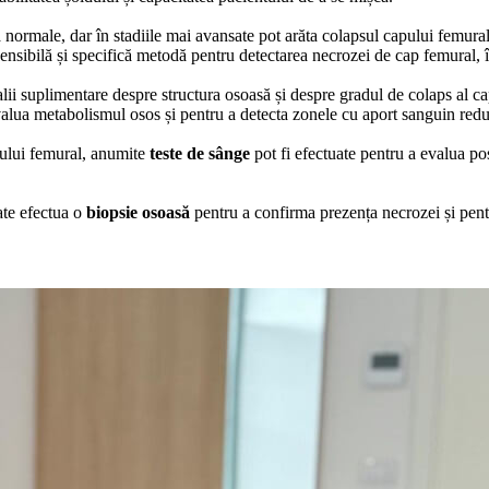
a normale, dar în stadiile mai avansate pot arăta colapsul capului femural 
nsibilă și specifică metodă pentru detectarea necrozei de cap femural, î
lii suplimentare despre structura osoasă și despre gradul de colaps al c
valua metabolismul osos și pentru a detecta zonele cu aport sanguin redu
pului femural, anumite
teste de sânge
pot fi efectuate pentru a evalua pos
oate efectua o
biopsie osoasă
pentru a confirma prezența necrozei și pentr