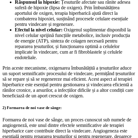
Răspunsul la hipoxie:
Țesuturile afectate sau rănite adesea
suferă de hipoxie (lipsa de oxigen). Prin îmbunătățirea
aportului de oxigen, terapia hiperbarică ajută direct la
combaterea hipoxiei, susținând procesele celulare esențiale
pentru vindecare și regenerare.
Efectul la nivel celular:
Oxigenul suplimentar disponibil la
nivel celular sprijină funcțiile metabolice, inclusiv producția
de energie (ATP), sinteza de colagen necesară pentru
repararea țesuturilor, și funcționarea optimă a celulelor
implicate în vindecare, cum ar fi fibroblastele și celulele
endoteliale.
Prin aceste mecanisme, oxigenarea îmbunătățită a țesuturilor aduce
un suport semnificativ procesului de vindecare, permițând țesuturilor
să se repare și să se regenereze mai eficient. Acest aspect al terapiei
hiperbarice este esențial pentru gestionarea și vindecarea eficientă a
rănilor cronice, a arsurilor, a infecțiilor dificile și a altor condiții care
beneficiază de un aport crescut de oxigen.
2) Formarea de noi vase de sânge:
Formarea de noi vase de sânge, un proces cunoscut sub numele de
angiogeneză, este unul dintre efectele semnificative ale terapiei
hiperbarice care contribuie direct la vindecare. Angiogeneza este
esențială pentru repararea țesuturilor și pentru regenerare, deoarece