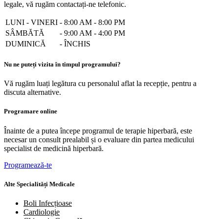
legale, vă rugăm contactați-ne telefonic.
LUNI - VINERI
-
8:00 AM - 8:00 PM
SÂMBĂTĂ
-
9:00 AM - 4:00 PM
DUMINICĂ
-
ÎNCHIS
Nu ne puteți vizita în timpul programului?
Vă rugăm luați legătura cu personalul aflat la recepție, pentru a
discuta alternative.
Programare online
Înainte de a putea începe programul de terapie hiperbară, este
necesar un consult prealabil și o evaluare din partea medicului
specialist de medicină hiperbară.
Programează-te
Alte Specialități Medicale
Boli Infecțioase
Cardiologie