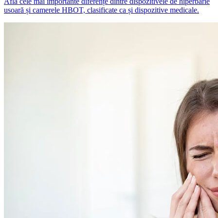
Află cele mai importante diferențe dintre dispozitivele de hiperbarie
usoară și camerele HBOT, clasificate ca și dispozitive medicale.