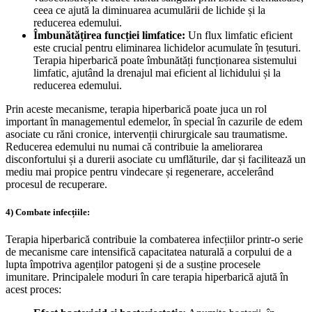
ceea ce ajută la diminuarea acumulării de lichide și la
reducerea edemului.
Îmbunătățirea funcției limfatice:
Un flux limfatic eficient
este crucial pentru eliminarea lichidelor acumulate în țesuturi.
Terapia hiperbarică poate îmbunătăți funcționarea sistemului
limfatic, ajutând la drenajul mai eficient al lichidului și la
reducerea edemului.
Prin aceste mecanisme, terapia hiperbarică poate juca un rol
important în managementul edemelor, în special în cazurile de edem
asociate cu răni cronice, intervenții chirurgicale sau traumatisme.
Reducerea edemului nu numai că contribuie la ameliorarea
disconfortului și a durerii asociate cu umflăturile, dar și facilitează un
mediu mai propice pentru vindecare și regenerare, accelerând
procesul de recuperare.
4) Combate infecțiile:
Terapia hiperbarică contribuie la combaterea infecțiilor printr-o serie
de mecanisme care intensifică capacitatea naturală a corpului de a
lupta împotriva agenților patogeni și de a susține procesele
imunitare. Principalele moduri în care terapia hiperbarică ajută în
acest proces: