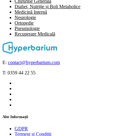
Chirurgie Generală
Diabet, Nutriție și Boli Metabolice
Medicină Internă
Neurologie
Ortopedie
Pneumologie
⁠Recuperare Medicală
E:
contact@hyperbarium.com
T: 0359 44 22 55
Alte Informații
GDPR
Termeni și Condiții