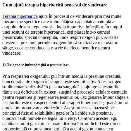
Cum ajută terapia hiperbarică procesul de vindecare
Terapia hiperbarică
ajută în procesul de vindecare prin mai multe
mecanisme specifice care îmbunătățesc capacitatea naturală a
corpului de a se regenera și a lupta împotriva infecțiilor. În timpul
unei sesiuni de terapie hiperbarică, ești plasat într-o cameră
presurizată, special concepută, unde respiri oxigen pur. Această
creștere a presiunii permite oxigenului să se dizolve mai ușor în
sânge, ceea ce conduce la o serie de efecte benefice pentru
vindecare:
1) Oxigenare îmbunătățită a țesuturilor:
Prin respirarea oxigenului pur într-un mediu la presiune crescută,
concentrația de oxigen în sânge crește semnificativ. Acest oxigen
suplimentar se dizolvă în plasma sanguină și ajunge la țesuturile
rănite sau deficitare în oxigen, susținând procesele celulare esențiale
pentru repararea și regenerarea țesuturilor. Oxigenarea îmbunătățită a
țesuturilor este un aspect central al terapiei hiperbarice și joacă un rol
crucial în promovarea vindecării. Acest proces se bazează pe
principiul fizic al solubilității gazelor în lichide sub presiune,
cunoscut sub numele de legea lui Henry. Conform acestei legi,
cantitatea unui gaz care se poate dizolva într-un lichid este direct
proporțională cu presiunea parțială a acelui gaz în contact cu