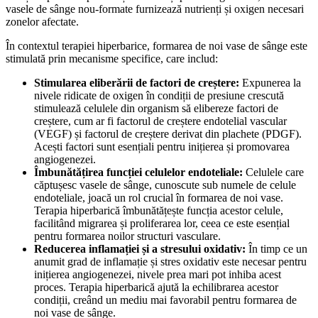
vasele de sânge nou-formate furnizează nutrienți și oxigen necesari
zonelor afectate.
În contextul terapiei hiperbarice, formarea de noi vase de sânge este
stimulată prin mecanisme specifice, care includ:
Stimularea eliberării de factori de creștere:
Expunerea la
nivele ridicate de oxigen în condiții de presiune crescută
stimulează celulele din organism să elibereze factori de
creștere, cum ar fi factorul de creștere endotelial vascular
(VEGF) și factorul de creștere derivat din plachete (PDGF).
Acești factori sunt esențiali pentru inițierea și promovarea
angiogenezei.
Îmbunătățirea funcției celulelor endoteliale:
Celulele care
căptușesc vasele de sânge, cunoscute sub numele de celule
endoteliale, joacă un rol crucial în formarea de noi vase.
Terapia hiperbarică îmbunătățește funcția acestor celule,
facilitând migrarea și proliferarea lor, ceea ce este esențial
pentru formarea noilor structuri vasculare.
Reducerea inflamației și a stresului oxidativ:
În timp ce un
anumit grad de inflamație și stres oxidativ este necesar pentru
inițierea angiogenezei, nivele prea mari pot inhiba acest
proces. Terapia hiperbarică ajută la echilibrarea acestor
condiții, creând un mediu mai favorabil pentru formarea de
noi vase de sânge.