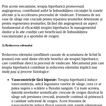
Prin aceste mecanisme, terapia hiperbarică promovează
angiogeneza, contribuind astfel la îmbunătățirea circulației în zonele
afectate și la accelerarea procesului de vindecare. Formarea de noi
vase de sânge este crucială pentru repararea țesuturilor deteriorate și
pentru regenerarea țesuturilor, făcând din angiogeneză un aspect
fundamental al eficacității terapiei hiperbarice în managementul
rănilor și în alte condiții care beneficiază de îmbunătățirea
vascularizației și a aportului de oxigen.
3) Reducerea edemului
Reducerea edemului (umflăturii cauzate de acumularea de lichid în
țesuturi) este unul dintre efectele benefice ale terapiei hiperbarice,
care contribuie direct la procesul de vindecare. Mecanismul prin care
terapia hiperbarică contribuie la reducerea edemului implică mai
mulți pași și procese fiziologice:
Vasoconstricție fără hipoxie:
Terapia hiperbarică induce
vasoconstricția, adică îngustarea vaselor de sânge, ceea ce ar
putea sugera o scădere a fluxului sanguin. Cu toate acestea,
datorită nivelurilor semnificativ crescute de oxigen dizolvat în
sânge sub presiunea crescută, țesuturile continuă să primească
o cantitate suficientă de oxigen. Acest fenomen de
vasoconstricție reduce fluxul sanguin prin zonele edematoase,