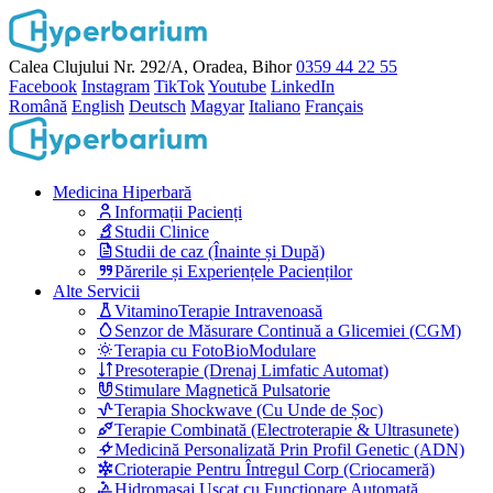
Calea Clujului Nr. 292/A, Oradea, Bihor
0359 44 22 55
Facebook
Instagram
TikTok
Youtube
LinkedIn
Română
English
Deutsch
Magyar
Italiano
Français
Medicina Hiperbară
Informații Pacienți
Studii Clinice
Studii de caz (Înainte și După)
Părerile și Experiențele Pacienților
Alte Servicii
VitaminoTerapie Intravenoasă
Senzor de Măsurare Continuă a Glicemiei (CGM)
Terapia cu FotoBioModulare
Presoterapie (Drenaj Limfatic Automat)
Stimulare Magnetică Pulsatorie
Terapia Shockwave (Cu Unde de Șoc)
Terapie Combinată (Electroterapie & Ultrasunete)
Medicină Personalizată Prin Profil Genetic (ADN)
Crioterapie Pentru Întregul Corp (Criocameră)
Hidromasaj Uscat cu Funcționare Automată