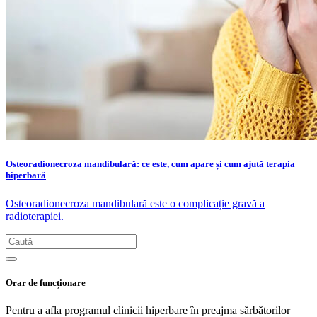
Osteoradionecroza mandibulară: ce este, cum apare și cum ajută terapia
hiperbară
Osteoradionecroza mandibulară este o complicație gravă a
radioterapiei.
Orar de funcționare
Pentru a afla programul clinicii hiperbare în preajma sărbătorilor