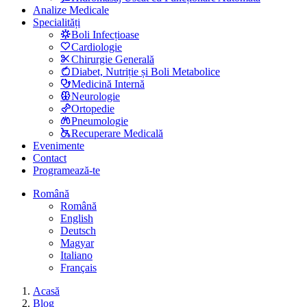
Analize Medicale
Specialități
Boli Infecțioase
Cardiologie
Chirurgie Generală
Diabet, Nutriție și Boli Metabolice
Medicină Internă
Neurologie
Ortopedie
Pneumologie
Recuperare Medicală
Evenimente
Contact
Programează-te
Română
Română
English
Deutsch
Magyar
Italiano
Français
Acasă
Blog