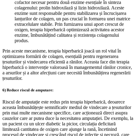
cofactor necesar pentru două enzime esențiale în sinteza
colagenului: prolin hidroxilază și lizin hidroxilază. Aceste
enzime sunt responsabile pentru stabilizarea și încrucișarea
lanțurilor de colagen, un pas crucial în formarea unei matrice
extracelulare stabile. Prin furnizarea unui aport crescut de
oxigen, terapia hiperbarică optimizează activitatea acestor
enzime, îmbunătățind calitatea și rezistența colagenului
produs.
Prin aceste mecanisme, terapia hiperbarică joacă un rol vital în
optimizarea formării de colagen, esențială pentru regenerarea
țesuturilor și vindecarea eficientă a rănilor. Aceasta face din terapia
hiperbarică o intervenție valoroasă în managementul rănilor cronice,
a arsurilor și a altor afecțiuni care necesită îmbunătățirea regenerării
țesuturilor.
6) Reduce riscul de amputare:
Riscul de amputație este redus prin terapia hiperbarică, deoarece
aceasta îmbunătățește semnificativ mediul de vindecare a țesuturilor
prin mai multe mecanisme specifice, care acționează direct asupra
cauzelor care ar putea duce la necesitatea amputației. De exemplu, la
un pacient cu un ulcer diabetic la picior, circulația deficitară
limitează cantitatea de oxigen care ajunge la rană, încetinind
procesul de vindecare și crescând riscul de infecție și necroză, care