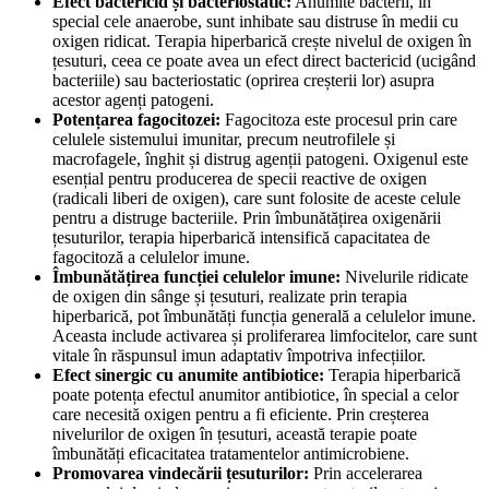
Efect bactericid și bacteriostatic:
Anumite bacterii, în
special cele anaerobe, sunt inhibate sau distruse în medii cu
oxigen ridicat. Terapia hiperbarică crește nivelul de oxigen în
țesuturi, ceea ce poate avea un efect direct bactericid (ucigând
bacteriile) sau bacteriostatic (oprirea creșterii lor) asupra
acestor agenți patogeni.
Potențarea fagocitozei:
Fagocitoza este procesul prin care
celulele sistemului imunitar, precum neutrofilele și
macrofagele, înghit și distrug agenții patogeni. Oxigenul este
esențial pentru producerea de specii reactive de oxigen
(radicali liberi de oxigen), care sunt folosite de aceste celule
pentru a distruge bacteriile. Prin îmbunătățirea oxigenării
țesuturilor, terapia hiperbarică intensifică capacitatea de
fagocitoză a celulelor imune.
Îmbunătățirea funcției celulelor imune:
Nivelurile ridicate
de oxigen din sânge și țesuturi, realizate prin terapia
hiperbarică, pot îmbunătăți funcția generală a celulelor imune.
Aceasta include activarea și proliferarea limfocitelor, care sunt
vitale în răspunsul imun adaptativ împotriva infecțiilor.
Efect sinergic cu anumite antibiotice:
Terapia hiperbarică
poate potența efectul anumitor antibiotice, în special a celor
care necesită oxigen pentru a fi eficiente. Prin creșterea
nivelurilor de oxigen în țesuturi, această terapie poate
îmbunătăți eficacitatea tratamentelor antimicrobiene.
Promovarea vindecării țesuturilor:
Prin accelerarea