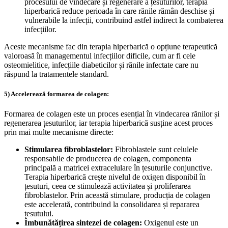
procesului de vindecare și regenerare a țesuturilor, terapia
hiperbarică reduce perioada în care rănile rămân deschise și
vulnerabile la infecții, contribuind astfel indirect la combaterea
infecțiilor.
Aceste mecanisme fac din terapia hiperbarică o opțiune terapeutică
valoroasă în managementul infecțiilor dificile, cum ar fi cele
osteomielitice, infecțiile diabeticilor și rănile infectate care nu
răspund la tratamentele standard.
5) Accelerează formarea de colagen:
Formarea de colagen este un proces esențial în vindecarea rănilor și
regenerarea țesuturilor, iar terapia hiperbarică susține acest proces
prin mai multe mecanisme directe:
Stimularea fibroblastelor:
Fibroblastele sunt celulele
responsabile de producerea de colagen, componenta
principală a matricei extracelulare în țesuturile conjunctive.
Terapia hiperbarică crește nivelul de oxigen disponibil în
țesuturi, ceea ce stimulează activitatea și proliferarea
fibroblastelor. Prin această stimulare, producția de colagen
este accelerată, contribuind la consolidarea și repararea
țesutului.
Îmbunătățirea sintezei de colagen:
Oxigenul este un