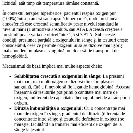
lichidul, atât timp cât temperatura rămâne constantă.
În contextul terapiei hiperbarice, pacientul respiră oxigen pur
(100%) într-o cameră sau capsulă hiperbarică, unde presiunea
atmosferică este crescută semnificativ peste nivelul standard la
nivelul mării (1 atmosferă absolută, sau ATA). Această creștere a
presiunii poate varia de obicei între 1,5 și 3 ATA. Sub aceste
condiții, presiunea parțială a oxigenului în sânge și în țesuturi crește
considerabil, ceea ce permite oxigenului să se dizolve mai ușor și
mai abundent în plasma sanguină, nu doar să fie transportat de
hemoglobină.
Mecanismul de bază implică mai multe aspecte cheie:
Solubilitatea crescută a oxigenului în sânge:
La presiuni
mai mari, mai mult oxigen se dizolvă direct în plasma
sanguină, fără a fi nevoie să fie legat de hemoglobină. Aceasta
înseamnă că țesuturile pot primi o cantitate mai mare de
oxigen, indiferent de capacitatea hemoglobinei de a transporta
oxigen.
Difuzia îmbunătățită a oxigenului:
Cu o concentrație mai
mare de oxigen în sânge, gradientul de difuzie (diferența de
concentrație între sânge și țesuturile deficitare în oxigen) se
mărește, facilitând un transfer mai eficient de oxigen de la
sânge la țesuturi.