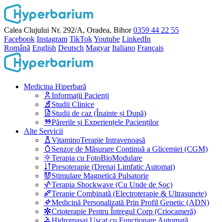
Calea Clujului Nr. 292/A, Oradea, Bihor
0359 44 22 55
Facebook
Instagram
TikTok
Youtube
LinkedIn
Română
English
Deutsch
Magyar
Italiano
Français
Medicina Hiperbară
Informații Pacienți
Studii Clinice
Studii de caz (Înainte și După)
Părerile și Experiențele Pacienților
Alte Servicii
VitaminoTerapie Intravenoasă
Senzor de Măsurare Continuă a Glicemiei (CGM)
Terapia cu FotoBioModulare
Presoterapie (Drenaj Limfatic Automat)
Stimulare Magnetică Pulsatorie
Terapia Shockwave (Cu Unde de Șoc)
Terapie Combinată (Electroterapie & Ultrasunete)
Medicină Personalizată Prin Profil Genetic (ADN)
Crioterapie Pentru Întregul Corp (Criocameră)
Hidromasaj Uscat cu Funcționare Automată