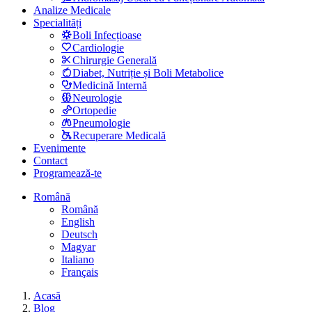
Analize Medicale
Specialități
Boli Infecțioase
Cardiologie
Chirurgie Generală
Diabet, Nutriție și Boli Metabolice
Medicină Internă
Neurologie
Ortopedie
Pneumologie
Recuperare Medicală
Evenimente
Contact
Programează-te
Română
Română
English
Deutsch
Magyar
Italiano
Français
Acasă
Blog