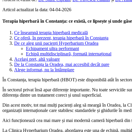
Articol actualizat la data: 04-04-2026
Terapia hiperbară în Constanța: ce există, ce lipsește și unde găs
Ce înseamnă terapia hiperbară medicală
Ce oferă, în prezent, terapia hiperbară în Constanța
De ce aleg unii pacienți Hyperbarium Oradea
Echipament ultra performant
Echipă multidisciplinară, formată internațional
Același preț, altă valoare
De la Constanța la Oradea, mai accesibil decât pare
Alege informat, nu la întâmplare
În Constanța, terapia hiperbară (HBOT) este disponibilă atât în sectorul 
În sectorul privat însă apar diferențe importante. Nu toate serviciile sun
diferența dintre un tratament corect și unul superficial.
Din acest motiv, tot mai mulți pacienți aleg să meargă în Oradea, la C
organizații internaționale care stabilesc standardele și ghidurile în med
Aici funcționează cea mai mare și mai modernă cameră hiperbară din țară
La Clinica Hyperbarium Oradea, abordarea este una de echipă, multidi