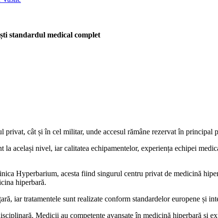
ești standardul medical complet
privat, cât și în cel militar, unde accesul rămâne rezervat în principal pe
t la același nivel, iar calitatea echipamentelor, experiența echipei medica
linica Hyperbarium, acesta fiind singurul centru privat de medicină hiper
icina hiperbară.
, iar tratamentele sunt realizate conform standardelor europene și intern
sciplinară. Medicii au competențe avansate în medicină hiperbară și ex