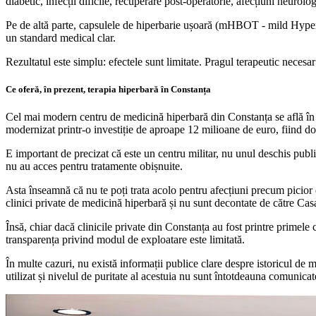
diabetic, infecții dificile, recuperare post-operatorie, afecțiuni neurolo
Pe de altă parte, capsulele de hiperbarie ușoară (mHBOT - mild Hyper
un standard medical clar.
Rezultatul este simplu: efectele sunt limitate. Pragul terapeutic necesa
Ce oferă, în prezent, terapia hiperbară în Constanța
Cel mai modern centru de medicină hiperbară din Constanța se află în 
modernizat printr-o investiție de aproape 12 milioane de euro, fiind do
E important de precizat că este un centru militar, nu unul deschis publicu
nu au acces pentru tratamente obișnuite.
Asta înseamnă că nu te poți trata acolo pentru afecțiuni precum picior 
clinici private de medicină hiperbară și nu sunt decontate de către Ca
Însă, chiar dacă clinicile private din Constanța au fost printre primele
transparența privind modul de exploatare este limitată.
În multe cazuri, nu există informații publice clare despre istoricul de
utilizat și nivelul de puritate al acestuia nu sunt întotdeauna comunica