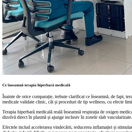
Ce înseamnă terapia hiperbară medicală
Înainte de orice comparație, trebuie clarificat ce înseamnă, de fapt, 
medicale validate clinic, cât și proceduri de tip wellness, cu efecte limi
Terapia hiperbară medicală reală înseamnă respirația de oxigen medical
dizolvă direct în plasmă și ajunge inclusiv în zonele slab vascularizate
Efectele includ accelerarea vindecării, reducerea inflamației și stimu