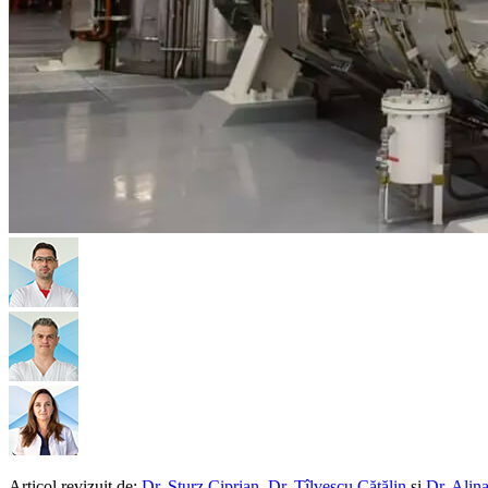
Articol revizuit de:
Dr. Sturz Ciprian
,
Dr. Tîlvescu Cătălin
și
Dr. Alina