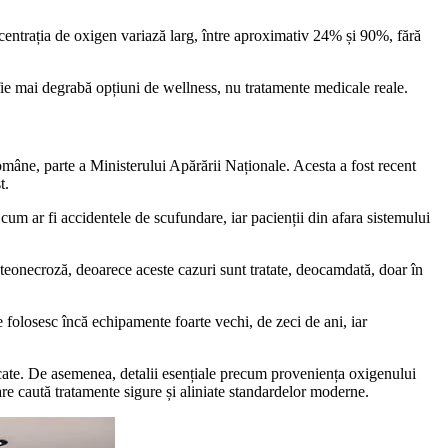
ntrația de oxigen variază larg, între aproximativ 24% și 90%, fără
ă fie mai degrabă opțiuni de wellness, nu tratamente medicale reale.
âne, parte a Ministerului Apărării Naționale. Acesta a fost recent
t.
, cum ar fi accidentele de scufundare, iar pacienții din afara sistemului
steonecroză, deoarece aceste cazuri sunt tratate, deocamdată, doar în
e folosesc încă echipamente foarte vechi, de zeci de ani, iar
licate. De asemenea, detalii esențiale precum proveniența oxigenului
are caută tratamente sigure și aliniate standardelor moderne.