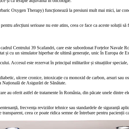
gice și ca terapie adjuvantă în oncologie.
baric Oxygen Therapy) funcționează la presiuni mult mai mici, iar conce
r pentru afecțiuni serioase nu este atins, ceea ce face ca aceste soluții s
cadrul Centrului 39 Scafandri, care este subordonat Forțelor Navale Rom
tat și cu un simulator hiperbar de ultimă generație, unic în Europa de Es
lui. Accesul este rezervat în principal militarilor și situațiilor speciale
diabetic, ulcere cronice, intoxicație cu monoxid de carbon, arsuri sau o
sa Națională de Asigurări de Sănătate.
 care au oferit astfel de tratamente în România, din păcate unele dintre el
 mentenanță, frecvența reviziilor tehnice sau standardele de siguranță ap
te transparent, ceea ce poate ridica semne de întrebare pentru pacienții c