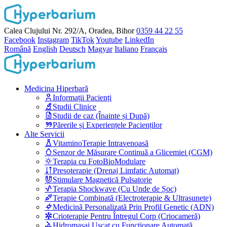
Calea Clujului Nr. 292/A, Oradea, Bihor
0359 44 22 55
Facebook
Instagram
TikTok
Youtube
LinkedIn
Română
English
Deutsch
Magyar
Italiano
Français
Medicina Hiperbară
Informații Pacienți
Studii Clinice
Studii de caz (Înainte și După)
Părerile și Experiențele Pacienților
Alte Servicii
VitaminoTerapie Intravenoasă
Senzor de Măsurare Continuă a Glicemiei (CGM)
Terapia cu FotoBioModulare
Presoterapie (Drenaj Limfatic Automat)
Stimulare Magnetică Pulsatorie
Terapia Shockwave (Cu Unde de Șoc)
Terapie Combinată (Electroterapie & Ultrasunete)
Medicină Personalizată Prin Profil Genetic (ADN)
Crioterapie Pentru Întregul Corp (Criocameră)
Hidromasaj Uscat cu Funcționare Automată