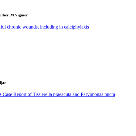
llier, M Viguier
ful chronic wounds, including in calciphylaxis
djar
A Case Report of Tissierella praeacuta and Parvimonas micra