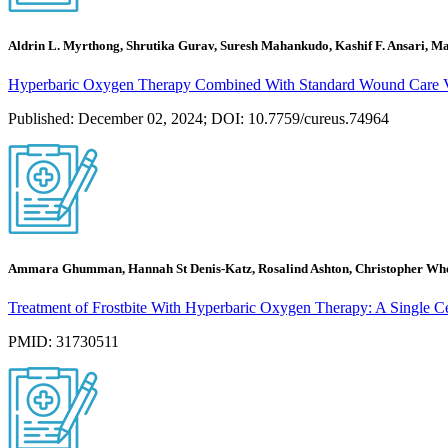
Aldrin L. Myrthong, Shrutika Gurav, Suresh Mahankudo, Kashif F. Ansari, M
Hyperbaric Oxygen Therapy Combined With Standard Wound Care Ver
Published: December 02, 2024; DOI: 10.7759/cureus.74964
Ammara Ghumman, Hannah St Denis-Katz, Rosalind Ashton, Christopher Wher
Treatment of Frostbite With Hyperbaric Oxygen Therapy: A Single Ce
PMID: 31730511