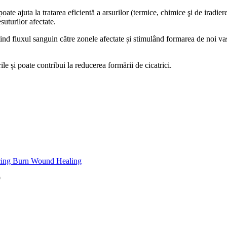
e ajuta la tratarea eficientă a arsurilor (termice, chimice şi de iradiere
suturilor afectate.
d fluxul sanguin către zonele afectate și stimulând formarea de noi vase
 și poate contribui la reducerea formării de cicatrici.
ncing Burn Wound Healing
9