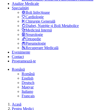
Analize Medicale
Specialități
Boli Infecțioase
Cardiologie
Chirurgie Generală
Diabet, Nutriție și Boli Metabolice
Medicină Internă
Neurologie
Ortopedie
Pneumologie
Recuperare Medicală
Evenimente
Contact
Programează-te
Română
Română
English
Deutsch
Magyar
Italiano
Français
Acasă
Pentru Medici