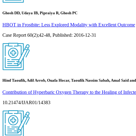
Ghosh DD, Udaya IB, Pipraiya R, Ghosh PC
HBOT in Frostbite: Less Explored Modality with Excellent Outcome
Case Report 60(2);42-48, Published: 2016-12-31
Hind Taoufik, Adil Arrob, Ouafa Hocar, Taoufik Nassim Sabah, Amal Said an
Contribution of Hyperbaric Oxygen Therapy to the Healing of Infe
10.21474/IJAR01/14383