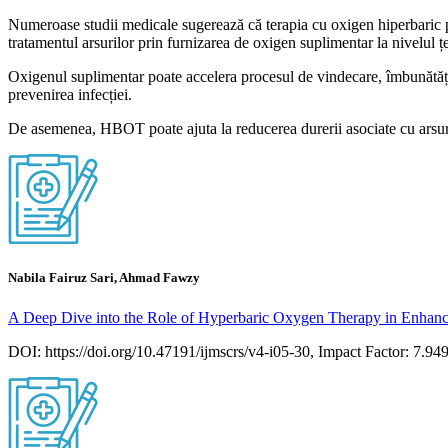
Numeroase studii medicale sugerează că terapia cu oxigen hiperbaric poat
tratamentul arsurilor prin furnizarea de oxigen suplimentar la nivelul țe
Oxigenul suplimentar poate accelera procesul de vindecare, îmbunătățin
prevenirea infecției.
De asemenea, HBOT poate ajuta la reducerea durerii asociate cu arsurile
Nabila Fairuz Sari, Ahmad Fawzy
A Deep Dive into the Role of Hyperbaric Oxygen Therapy in Enha
DOI: https://doi.org/10.47191/ijmscrs/v4-i05-30, Impact Factor: 7.94