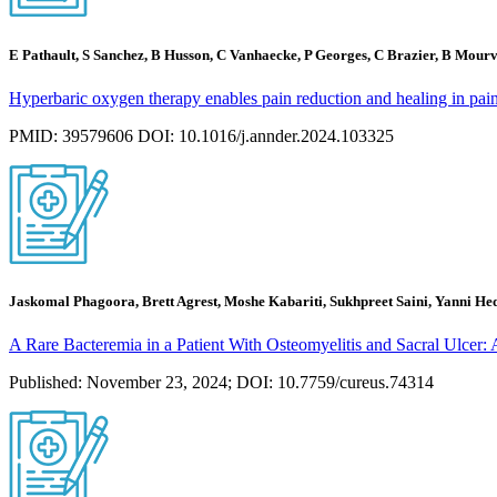
E Pathault, S Sanchez, B Husson, C Vanhaecke, P Georges, C Brazier, B Mourvi
Hyperbaric oxygen therapy enables pain reduction and healing in pain
PMID: 39579606 DOI: 10.1016/j.annder.2024.103325
Jaskomal Phagoora, Brett Agrest, Moshe Kabariti, Sukhpreet Saini, Yanni He
A Rare Bacteremia in a Patient With Osteomyelitis and Sacral Ulcer: 
Published: November 23, 2024; DOI: 10.7759/cureus.74314