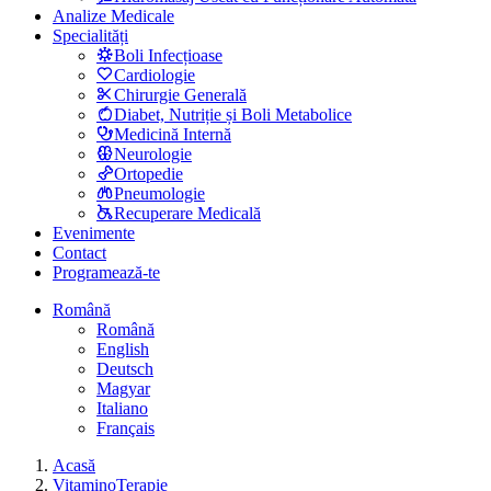
Analize Medicale
Specialități
Boli Infecțioase
Cardiologie
Chirurgie Generală
Diabet, Nutriție și Boli Metabolice
Medicină Internă
Neurologie
Ortopedie
Pneumologie
Recuperare Medicală
Evenimente
Contact
Programează-te
Română
Română
English
Deutsch
Magyar
Italiano
Français
Acasă
VitaminoTerapie