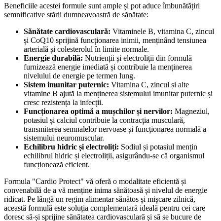
Beneficiile acestei formule sunt ample și pot aduce îmbunătățiri
semnificative stării dumneavoastră de sănătate:
Sănătate cardiovasculară:
Vitaminele B, vitamina C, zincul
și CoQ10 sprijină funcționarea inimii, menținând tensiunea
arterială și colesterolul în limite normale.
Energie durabilă:
Nutrienții și electroliții din formulă
furnizează energie imediată și contribuie la menținerea
nivelului de energie pe termen lung.
Sistem imunitar puternic:
Vitamina C, zincul și alte
vitamine B ajută la menținerea sistemului imunitar puternic și
cresc rezistența la infecții.
Funcționarea optimă a mușchilor și nervilor:
Magneziul,
potasiul și calciul contribuie la contracția musculară,
transmiterea semnalelor nervoase și funcționarea normală a
sistemului neuromuscular.
Echilibru hidric și electroliți:
Sodiul și potasiul mențin
echilibrul hidric și electroliții, asigurându-se că organismul
funcționează eficient.
Formula "Cardio Protect" vă oferă o modalitate eficientă și
convenabilă de a vă menține inima sănătoasă și nivelul de energie
ridicat. Pe lângă un regim alimentar sănătos și mișcare zilnică,
această formulă este soluția complementară ideală pentru cei care
doresc să-și sprijine sănătatea cardiovasculară și să se bucure de