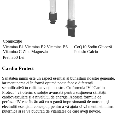
Compoziție
Vitamina B1
Vitamina B2
Vitamina B6
CoQ10
Sodiu
Glucoză
Vitamina C
Zinc
Magneziu
Potasiu
Calciu
Preț: 350 Lei
Cardio Protect
Sănătatea inimii este un aspect esențial al bunăstării noastre generale,
iar menținerea ei în formă optimă poate face o diferență
semnificativă în calitatea vieții noastre. Cu formula IV "Cardio
Protect," vă oferim o soluție avansată pentru susținerea sănătății
cardiovasculare și a nivelului de energie. Această formulă de
perfuzie IV este încărcată cu o gamă impresionantă de nutrienți și
electroliți esențiali, concepuți pentru a vă ajuta să vă mențineți inima
puternică și să vă bucurați de vitalitatea de care aveți nevoie.