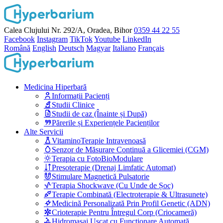
Calea Clujului Nr. 292/A, Oradea, Bihor
0359 44 22 55
Facebook
Instagram
TikTok
Youtube
LinkedIn
Română
English
Deutsch
Magyar
Italiano
Français
Medicina Hiperbară
Informații Pacienți
Studii Clinice
Studii de caz (Înainte și După)
Părerile și Experiențele Pacienților
Alte Servicii
VitaminoTerapie Intravenoasă
Senzor de Măsurare Continuă a Glicemiei (CGM)
Terapia cu FotoBioModulare
Presoterapie (Drenaj Limfatic Automat)
Stimulare Magnetică Pulsatorie
Terapia Shockwave (Cu Unde de Șoc)
Terapie Combinată (Electroterapie & Ultrasunete)
Medicină Personalizată Prin Profil Genetic (ADN)
Crioterapie Pentru Întregul Corp (Criocameră)
Hidromasaj Uscat cu Funcționare Automată