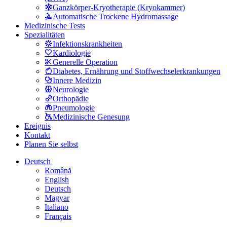
Ganzkörper-Kryotherapie (Kryokammer)
Automatische Trockene Hydromassage
Medizinische Tests
Spezialitäten
Infektionskrankheiten
Kardiologie
Generelle Operation
Diabetes, Ernährung und Stoffwechselerkrankungen
Innere Medizin
Neurologie
Orthopädie
Pneumologie
Medizinische Genesung
Ereignis
Kontakt
Planen Sie selbst
Deutsch
Română
English
Deutsch
Magyar
Italiano
Français