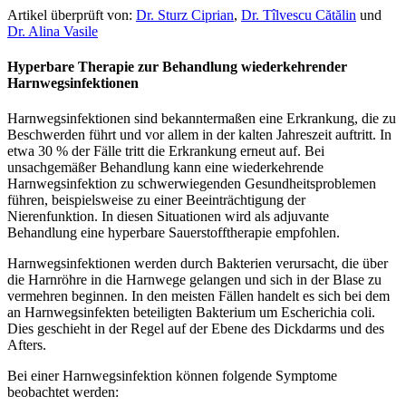
Artikel überprüft von:
Dr. Sturz Ciprian
,
Dr. Tîlvescu Cătălin
und
Dr. Alina Vasile
Hyperbare Therapie zur Behandlung wiederkehrender
Harnwegsinfektionen
Harnwegsinfektionen sind bekanntermaßen eine Erkrankung, die zu
Beschwerden führt und vor allem in der kalten Jahreszeit auftritt. In
etwa 30 % der Fälle tritt die Erkrankung erneut auf. Bei
unsachgemäßer Behandlung kann eine wiederkehrende
Harnwegsinfektion zu schwerwiegenden Gesundheitsproblemen
führen, beispielsweise zu einer Beeinträchtigung der
Nierenfunktion. In diesen Situationen wird als adjuvante
Behandlung eine hyperbare Sauerstofftherapie empfohlen.
Harnwegsinfektionen werden durch Bakterien verursacht, die über
die Harnröhre in die Harnwege gelangen und sich in der Blase zu
vermehren beginnen. In den meisten Fällen handelt es sich bei dem
an Harnwegsinfekten beteiligten Bakterium um Escherichia coli.
Dies geschieht in der Regel auf der Ebene des Dickdarms und des
Afters.
Bei einer Harnwegsinfektion können folgende Symptome
beobachtet werden: