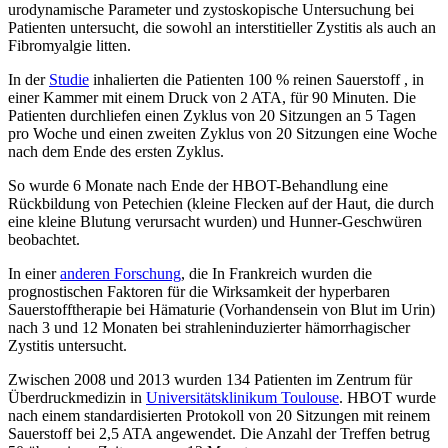
urodynamische Parameter und zystoskopische Untersuchung bei
Patienten untersucht, die sowohl an interstitieller Zystitis als auch an
Fibromyalgie litten.
In der
Studie
inhalierten die Patienten 100 % reinen Sauerstoff , in
einer Kammer mit einem Druck von 2 ATA, für 90 Minuten. Die
Patienten durchliefen einen Zyklus von 20 Sitzungen an 5 Tagen
pro Woche und einen zweiten Zyklus von 20 Sitzungen eine Woche
nach dem Ende des ersten Zyklus.
So wurde 6 Monate nach Ende der HBOT-Behandlung eine
Rückbildung von Petechien (kleine Flecken auf der Haut, die durch
eine kleine Blutung verursacht wurden) und Hunner-Geschwüren
beobachtet.
In einer
anderen Forschung
, die In Frankreich wurden die
prognostischen Faktoren für die Wirksamkeit der hyperbaren
Sauerstofftherapie bei Hämaturie (Vorhandensein von Blut im Urin)
nach 3 und 12 Monaten bei strahleninduzierter hämorrhagischer
Zystitis untersucht.
Zwischen 2008 und 2013 wurden 134 Patienten im Zentrum für
Überdruckmedizin in
Universitätsklinikum Toulouse
. HBOT wurde
nach einem standardisierten Protokoll von 20 Sitzungen mit reinem
Sauerstoff bei 2,5 ATA angewendet. Die Anzahl der Treffen betrug