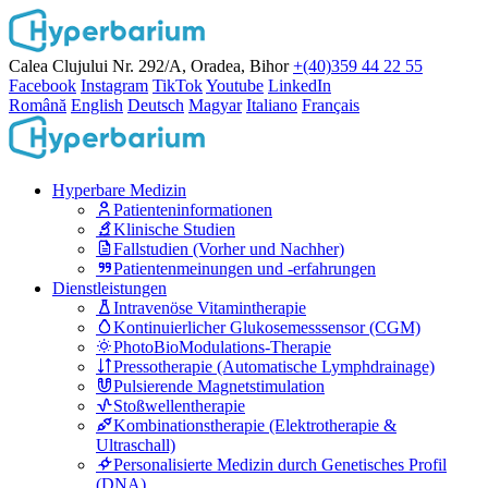
Calea Clujului Nr. 292/A, Oradea, Bihor
+(40)359 44 22 55
Facebook
Instagram
TikTok
Youtube
LinkedIn
Română
English
Deutsch
Magyar
Italiano
Français
Hyperbare Medizin
Patienteninformationen
Klinische Studien
Fallstudien (Vorher und Nachher)
Patientenmeinungen und -erfahrungen
Dienstleistungen
Intravenöse Vitamintherapie
Kontinuierlicher Glukosemesssensor (CGM)
PhotoBioModulations-Therapie
Pressotherapie (Automatische Lymphdrainage)
Pulsierende Magnetstimulation
Stoßwellentherapie
Kombinationstherapie (Elektrotherapie &
Ultraschall)
Personalisierte Medizin durch Genetisches Profil
(DNA)