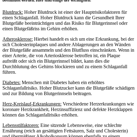
beeinflusst werden. Hier sind einige der wichtigsten:
Blutdruck:
Hoher Blutdruck ist einer der Hauptrisikofaktoren für
einen Schlaganfall. Hoher Blutdruck kann die Gesundheit Ihrer
Blutgefäße beeinträchtigen und das Risiko für Blutgerinnsel oder
einen Blutgefäßriss im Gehirn erhöhen.
Atherosklerose:
Hierbei handelt es sich um eine Erkrankung, bei der
sich Cholesterinplaques und andere Ablagerungen an den Wänden
der Blutgefäße ansammeln und den Blutfluss einschränken. Wenn in
einer Arterie, die von Arteriosklerose betroffen ist, ein Plaque
aufreißt oder sich ein Blutgerinnsel bildet, kann dies die
Durchblutung des Gehirns blockieren und zu einem Schlaganfall
führen.
Diabetes:
Menschen mit Diabetes haben ein erhöhtes
Schlaganfallrisiko. Hoher Blutzucker kann die Blutgefäße schädigen
und zur Bildung von Blutgerinnseln beitragen.
Herz-Kreislauf-Erkrankungen:
Verschiedene Herzerkrankungen wie
koronare Herzkrankheit, Herzinsuffizienz und defekte Herzklappen
können das Schlaganfallrisiko erhöhen.
Lebensstilfaktoren:
Eine sitzende Lebensweise, eine schlechte
Ernährung (reich an gesättigten Fettsäuren, Salz und Cholesterin)
und übermäßiger Alkoholkonsum können ebenfalls zu einem