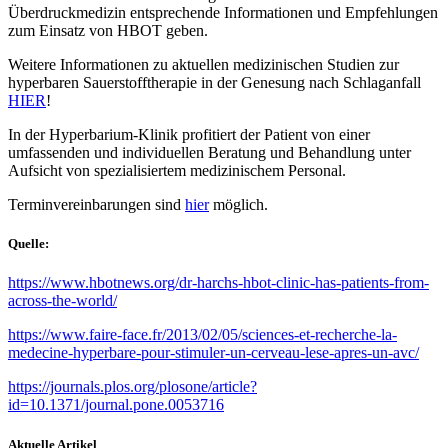
Überdruckmedizin entsprechende Informationen und Empfehlungen
zum Einsatz von HBOT geben.
Weitere Informationen zu aktuellen medizinischen Studien zur
hyperbaren Sauerstofftherapie in der Genesung nach Schlaganfall
HIER
!
In der Hyperbarium-Klinik profitiert der Patient von einer
umfassenden und individuellen Beratung und Behandlung unter
Aufsicht von spezialisiertem medizinischem Personal.
Terminvereinbarungen sind
hier
möglich.
Quelle:
https://www.hbotnews.org/dr-harchs-hbot-clinic-has-patients-from-
across-the-world/
https://www.faire-face.fr/2013/02/05/sciences-et-recherche-la-
medecine-hyperbare-pour-stimuler-un-cerveau-lese-apres-un-avc/
https://journals.plos.org/plosone/article?
id=10.1371/journal.pone.0053716
Aktuelle Artikel