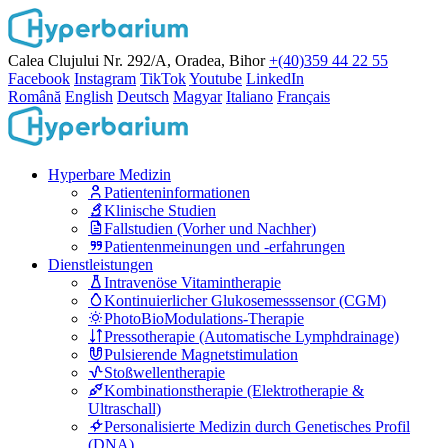
Calea Clujului Nr. 292/A, Oradea, Bihor
+(40)359 44 22 55
Facebook
Instagram
TikTok
Youtube
LinkedIn
Română
English
Deutsch
Magyar
Italiano
Français
Hyperbare Medizin
Patienteninformationen
Klinische Studien
Fallstudien (Vorher und Nachher)
Patientenmeinungen und -erfahrungen
Dienstleistungen
Intravenöse Vitamintherapie
Kontinuierlicher Glukosemesssensor (CGM)
PhotoBioModulations-Therapie
Pressotherapie (Automatische Lymphdrainage)
Pulsierende Magnetstimulation
Stoßwellentherapie
Kombinationstherapie (Elektrotherapie &
Ultraschall)
Personalisierte Medizin durch Genetisches Profil
(DNA)