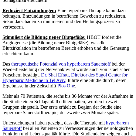
Schlaganfall erleichtern.
Reduziert Entzündungen:
Eine hyperbare Therapie kann dazu
beitragen, Entzündungen in betroffenen Geweben zu reduzieren,
Sekundärschäden zu minimieren und den Heilungsprozess zu
verbessern.
Stimuliert die Bildung neuer Blutgefäße:
HBOT fördert die
Angiogenese (die Bildung neuer Blutgefäße), was die
Blutzirkulation im betroffenen Bereich erhöhen und die Genesung
erleichtern kann.
Das
therapeutische Potenzial von hyperbarem Sauerstoff
bei der
Wiederherstellung der Nervenaktivität wurde auch von israelischen
Forschern bestätigt.
Dr. Shai Efrati, Direktor des Sagol Center for
Hyperbaric Medicine in Tel Aviv
, führte eine Studie durch, deren
Ergebnisse in der Zeitschrift
Plos One
.
Mehr als 70 Patienten, die sechs bis 36 Monate vor der Aufnahme in
die Studie einen Schlaganfall erlitten hatten, wurden in zwei
Gruppen eingeteilt. Der erste erhielt zu Beginn der Studie eine
hyperbare Sauerstofftherapie, der zweite zwei Monate später.
Untersuchungen haben gezeigt, dass die Therapie mit
hyperbarem
Sauerstoff
bei allen Patienten zu Verbesserungen der neurologischen
Funktion und Lebensqualität führte. Die Studiendaten zeigten auch,