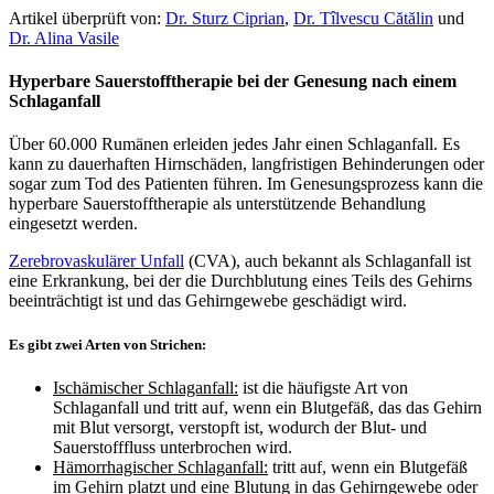
Artikel überprüft von:
Dr. Sturz Ciprian
,
Dr. Tîlvescu Cătălin
und
Dr. Alina Vasile
Hyperbare Sauerstofftherapie bei der Genesung nach einem
Schlaganfall
Über 60.000 Rumänen erleiden jedes Jahr einen Schlaganfall. Es
kann zu dauerhaften Hirnschäden, langfristigen Behinderungen oder
sogar zum Tod des Patienten führen. Im Genesungsprozess kann die
hyperbare Sauerstofftherapie als unterstützende Behandlung
eingesetzt werden.
Zerebrovaskulärer Unfall
(CVA), auch bekannt als Schlaganfall ist
eine Erkrankung, bei der die Durchblutung eines Teils des Gehirns
beeinträchtigt ist und das Gehirngewebe geschädigt wird.
Es gibt zwei Arten von Strichen:
Ischämischer Schlaganfall:
ist die häufigste Art von
Schlaganfall und tritt auf, wenn ein Blutgefäß, das das Gehirn
mit Blut versorgt, verstopft ist, wodurch der Blut- und
Sauerstofffluss unterbrochen wird.
Hämorrhagischer Schlaganfall:
tritt auf, wenn ein Blutgefäß
im Gehirn platzt und eine Blutung in das Gehirngewebe oder