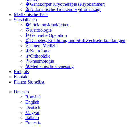
Ganzkörper-Kryotherapie (Kryokammer)
Automatische Trockene Hydromassage
Medizinische Tests
Spezialitäten
Infektionskrankheiten
Kardiologie
Generelle Operation
Diabetes, Ernährung und Stoffwechselerkrankungen
Innere Medizin
Neurologie
Orthopädie
Pneumologie
Medizinische Genesung
Ereignis
Kontakt
Planen Sie selbst
Deutsch
Română
English
Deutsch
Magyar
Italiano
Français