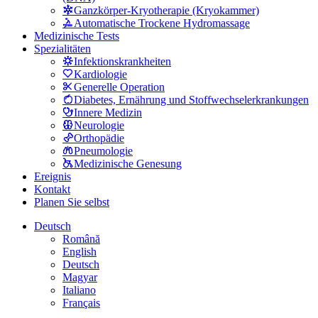
Ganzkörper-Kryotherapie (Kryokammer)
Automatische Trockene Hydromassage
Medizinische Tests
Spezialitäten
Infektionskrankheiten
Kardiologie
Generelle Operation
Diabetes, Ernährung und Stoffwechselerkrankungen
Innere Medizin
Neurologie
Orthopädie
Pneumologie
Medizinische Genesung
Ereignis
Kontakt
Planen Sie selbst
Deutsch
Română
English
Deutsch
Magyar
Italiano
Français