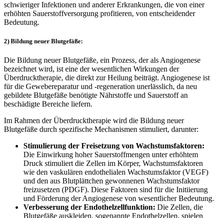
schwieriger Infektionen und anderer Erkrankungen, die von einer
erhöhten Sauerstoffversorgung profitieren, von entscheidender
Bedeutung.
2) Bildung neuer Blutgefäße:
Die Bildung neuer Blutgefäße, ein Prozess, der als Angiogenese
bezeichnet wird, ist eine der wesentlichen Wirkungen der
Überdrucktherapie, die direkt zur Heilung beiträgt. Angiogenese ist
für die Gewebereparatur und -regeneration unerlässlich, da neu
gebildete Blutgefäße benötigte Nährstoffe und Sauerstoff an
beschädigte Bereiche liefern.
Im Rahmen der Überdrucktherapie wird die Bildung neuer
Blutgefäße durch spezifische Mechanismen stimuliert, darunter:
Stimulierung der Freisetzung von Wachstumsfaktoren:
Die Einwirkung hoher Sauerstoffmengen unter erhöhtem
Druck stimuliert die Zellen im Körper, Wachstumsfaktoren
wie den vaskulären endothelialen Wachstumsfaktor (VEGF)
und den aus Blutplättchen gewonnenen Wachstumsfaktor
freizusetzen (PDGF). Diese Faktoren sind für die Initiierung
und Förderung der Angiogenese von wesentlicher Bedeutung.
Verbesserung der Endothelzellfunktion:
Die Zellen, die
Blutgefäße auskleiden, sogenannte Endothelzellen, spielen