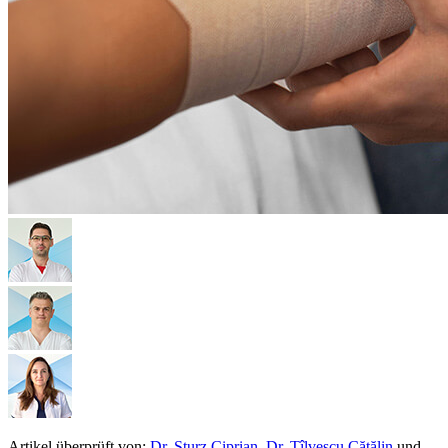
Artikel überprüft von:
Dr. Sturz Ciprian
,
Dr. Tîlvescu Cătălin
und