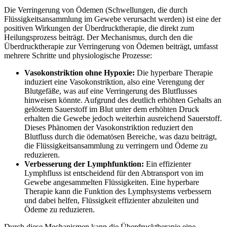
Die Verringerung von Ödemen (Schwellungen, die durch
Flüssigkeitsansammlung im Gewebe verursacht werden) ist eine der
positiven Wirkungen der Überdrucktherapie, die direkt zum
Heilungsprozess beiträgt. Der Mechanismus, durch den die
Überdrucktherapie zur Verringerung von Ödemen beiträgt, umfasst
mehrere Schritte und physiologische Prozesse:
Vasokonstriktion ohne Hypoxie:
Die hyperbare Therapie
induziert eine Vasokonstriktion, also eine Verengung der
Blutgefäße, was auf eine Verringerung des Blutflusses
hinweisen könnte. Aufgrund des deutlich erhöhten Gehalts an
gelöstem Sauerstoff im Blut unter dem erhöhten Druck
erhalten die Gewebe jedoch weiterhin ausreichend Sauerstoff.
Dieses Phänomen der Vasokonstriktion reduziert den
Blutfluss durch die ödematösen Bereiche, was dazu beiträgt,
die Flüssigkeitsansammlung zu verringern und Ödeme zu
reduzieren.
Verbesserung der Lymphfunktion:
Ein effizienter
Lymphfluss ist entscheidend für den Abtransport von im
Gewebe angesammelten Flüssigkeiten. Eine hyperbare
Therapie kann die Funktion des Lymphsystems verbessern
und dabei helfen, Flüssigkeit effizienter abzuleiten und
Ödeme zu reduzieren.
Durch diese Mechanismen kann die Überdrucktherapie eine