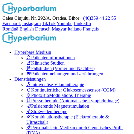
Calea Clujului Nr. 292/A, Oradea, Bihor
+(40)359 44 22 55
Facebook
Instagram
TikTok
Youtube
LinkedIn
Română
English
Deutsch
Magyar
Italiano
Français
Hyperbare Medizin
Patienteninformationen
Klinische Studien
Fallstudien (Vorher und Nachher)
Patientenmeinungen und -erfahrungen
Dienstleistungen
Intravenöse Vitamintherapie
Kontinuierlicher Glukosemesssensor (CGM)
PhotoBioModulations-Therapie
Pressotherapie (Automatische Lymphdrainage)
Pulsierende Magnetstimulation
Stoßwellentherapie
Kombinationstherapie (Elektrotherapie &
Ultraschall)
Personalisierte Medizin durch Genetisches Profil
(DNA)