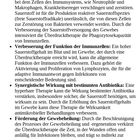
bei dem Zellen des Immunsystems, wie Neutrophile und
Makrophagen, Krankheitserreger verschlingen und zerstören.
Sauerstoff ist für die Produktion reaktiver Sauerstoffspezies
(freie Sauerstoffradikale) unerlässlich, die von diesen Zellen
zur Zerstörung von Bakterien verwendet werden. Durch die
Verbesserung der Sauerstoffversorgung des Gewebes
intensiviert die Überdrucktherapie die Phagozytosekapazität
von Immunzellen.
Verbesserung der Funktion der Immunzellen:
Ein hoher
Sauerstoffgehalt im Blut und im Gewebe, der durch eine
Überdrucktherapie erreicht wird, kann die allgemeine
Funktion der Immunzellen verbessern. Dazu gehört die
Aktivierung und Proliferation von Lymphozyten, die für die
adaptive Immunantwort gegen Infektionen von
entscheidender Bedeutung sind.
Synergistische Wirkung mit bestimmten Antibiotika:
Eine
hyperbare Therapie kann die Wirkung bestimmter Antibiotika
verstärken, insbesondere solcher, die Sauerstoff benötigen, um
wirksam zu sein. Durch die Erhöhung des Sauerstoffgehalts
im Gewebe kann diese Therapie die Wirksamkeit
antimikrobieller Behandlungen verbessern.
Förderung der Gewebeheilung:
Durch die Beschleunigung
des Prozesses der Gewebeheilung und -regeneration verkürzt
die Überdrucktherapie die Zeit, in der Wunden offen und
anfällig für Infektionen bleiben, und trägt so indirekt zur