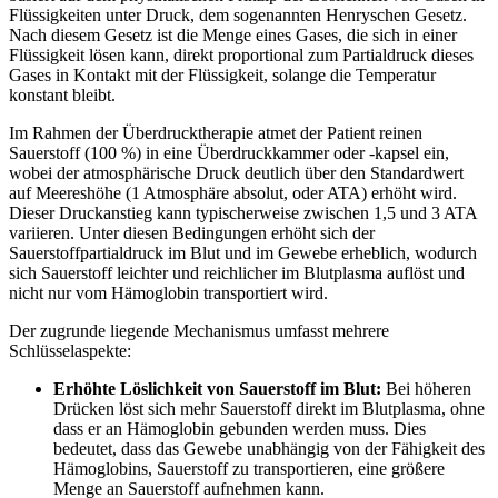
Flüssigkeiten unter Druck, dem sogenannten Henryschen Gesetz.
Nach diesem Gesetz ist die Menge eines Gases, die sich in einer
Flüssigkeit lösen kann, direkt proportional zum Partialdruck dieses
Gases in Kontakt mit der Flüssigkeit, solange die Temperatur
konstant bleibt.
Im Rahmen der Überdrucktherapie atmet der Patient reinen
Sauerstoff (100 %) in eine Überdruckkammer oder -kapsel ein,
wobei der atmosphärische Druck deutlich über den Standardwert
auf Meereshöhe (1 Atmosphäre absolut, oder ATA) erhöht wird.
Dieser Druckanstieg kann typischerweise zwischen 1,5 und 3 ATA
variieren. Unter diesen Bedingungen erhöht sich der
Sauerstoffpartialdruck im Blut und im Gewebe erheblich, wodurch
sich Sauerstoff leichter und reichlicher im Blutplasma auflöst und
nicht nur vom Hämoglobin transportiert wird.
Der zugrunde liegende Mechanismus umfasst mehrere
Schlüsselaspekte:
Erhöhte Löslichkeit von Sauerstoff im Blut:
Bei höheren
Drücken löst sich mehr Sauerstoff direkt im Blutplasma, ohne
dass er an Hämoglobin gebunden werden muss. Dies
bedeutet, dass das Gewebe unabhängig von der Fähigkeit des
Hämoglobins, Sauerstoff zu transportieren, eine größere
Menge an Sauerstoff aufnehmen kann.