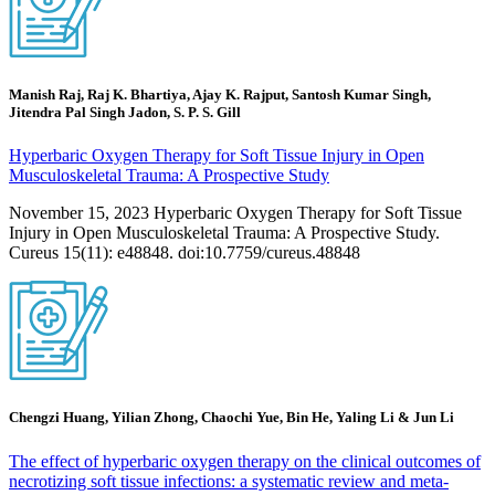
Manish Raj, Raj K. Bhartiya, Ajay K. Rajput, Santosh Kumar Singh,
Jitendra Pal Singh Jadon, S. P. S. Gill
Hyperbaric Oxygen Therapy for Soft Tissue Injury in Open
Musculoskeletal Trauma: A Prospective Study
November 15, 2023 Hyperbaric Oxygen Therapy for Soft Tissue
Injury in Open Musculoskeletal Trauma: A Prospective Study.
Cureus 15(11): e48848. doi:10.7759/cureus.48848
Chengzi Huang, Yilian Zhong, Chaochi Yue, Bin He, Yaling Li & Jun Li
The effect of hyperbaric oxygen therapy on the clinical outcomes of
necrotizing soft tissue infections: a systematic review and meta-