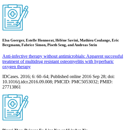
Elsa Goerger, Estelle Honnorat, Hélène Savini, Mathieu Coulange, Eric
Bergmann, Fabrice Simon, Piseth Seng, and Andreas Stein
Anti-infective therapy without antimicrobials: Apparent successful
treatment of multidrug resistant osteomyelitis with hyperbaric
oxygen therapy
IDCases. 2016; 6: 60–64; Published online 2016 Sep 28; doi:
10.1016/j.idcr.2016.09.008; PMCID: PMC5053032; PMID:
27713861