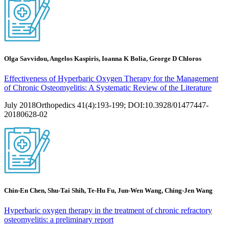
Olga Savvidou, Angelos Kaspiris, Ioanna K Bolia, George D Chloros
Effectiveness of Hyperbaric Oxygen Therapy for the Management
of Chronic Osteomyelitis: A Systematic Review of the Literature
July 2018Orthopedics 41(4):193-199; DOI:10.3928/01477447-
20180628-02
Chin-En Chen, Shu-Tai Shih, Te-Hu Fu, Jun-Wen Wang, Ching-Jen Wang
Hyperbaric oxygen therapy in the treatment of chronic refractory
osteomyelitis: a preliminary report