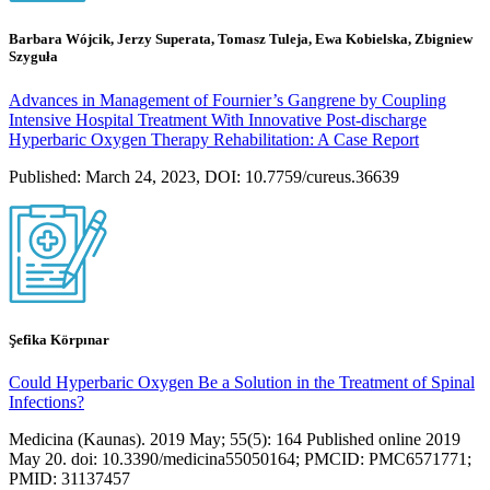
Barbara Wójcik, Jerzy Superata, Tomasz Tuleja, Ewa Kobielska, Zbigniew
Szyguła
Advances in Management of Fournier’s Gangrene by Coupling
Intensive Hospital Treatment With Innovative Post-discharge
Hyperbaric Oxygen Therapy Rehabilitation: A Case Report
Published: March 24, 2023, DOI: 10.7759/cureus.36639
Şefika Körpınar
Could Hyperbaric Oxygen Be a Solution in the Treatment of Spinal
Infections?
Medicina (Kaunas). 2019 May; 55(5): 164 Published online 2019
May 20. doi: 10.3390/medicina55050164; PMCID: PMC6571771;
PMID: 31137457