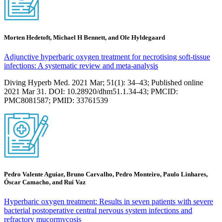
Morten Hedetoft, Michael H Bennett, and Ole Hyldegaard
Adjunctive hyperbaric oxygen treatment for necrotising soft-tissue
infections: A systematic review and meta-analysis
Diving Hyperb Med. 2021 Mar; 51(1): 34–43; Published online
2021 Mar 31. DOI: 10.28920/dhm51.1.34-43; PMCID:
PMC8081587; PMID: 33761539
Pedro Valente Aguiar, Bruno Carvalho, Pedro Monteiro, Paulo Linhares,
Óscar Camacho, and Rui Vaz
Hyperbaric oxygen treatment: Results in seven patients with severe
bacterial postoperative central nervous system infections and
refractory mucormycosis