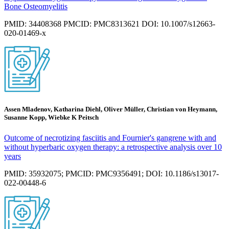
Bone Osteomyelitis
PMID: 34408368 PMCID: PMC8313621 DOI: 10.1007/s12663-
020-01469-x
Assen Mladenov, Katharina Diehl, Oliver Müller, Christian von Heymann,
Susanne Kopp, Wiebke K Peitsch
Outcome of necrotizing fasciitis and Fournier's gangrene with and
without hyperbaric oxygen therapy: a retrospective analysis over 10
years
PMID: 35932075; PMCID: PMC9356491; DOI: 10.1186/s13017-
022-00448-6