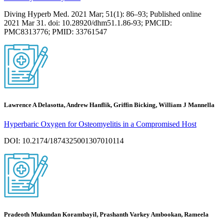
Diving Hyperb Med. 2021 Mar; 51(1): 86–93; Published online
2021 Mar 31. doi: 10.28920/dhm51.1.86-93; PMCID:
PMC8313776; PMID: 33761547
Lawrence A Delasotta, Andrew Hanflik, Griffin Bicking, William J Mannella
Hyperbaric Oxygen for Osteomyelitis in a Compromised Host
DOI: 10.2174/1874325001307010114
Pradeoth Mukundan Korambayil, Prashanth Varkey Ambookan, Rameela