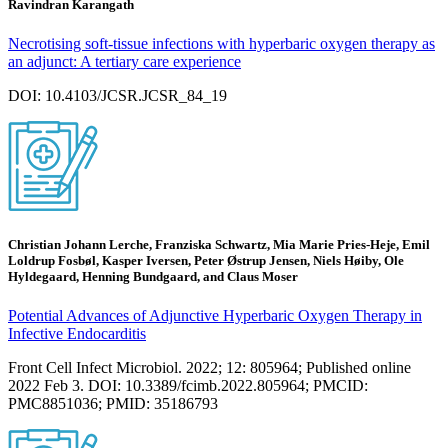
Ravindran Karangath
Necrotising soft-tissue infections with hyperbaric oxygen therapy as
an adjunct: A tertiary care experience
DOI: 10.4103/JCSR.JCSR_84_19
Christian Johann Lerche, Franziska Schwartz, Mia Marie Pries-Heje, Emil
Loldrup Fosbøl, Kasper Iversen, Peter Østrup Jensen, Niels Høiby, Ole
Hyldegaard, Henning Bundgaard, and Claus Moser
Potential Advances of Adjunctive Hyperbaric Oxygen Therapy in
Infective Endocarditis
Front Cell Infect Microbiol. 2022; 12: 805964; Published online
2022 Feb 3. DOI: 10.3389/fcimb.2022.805964; PMCID:
PMC8851036; PMID: 35186793