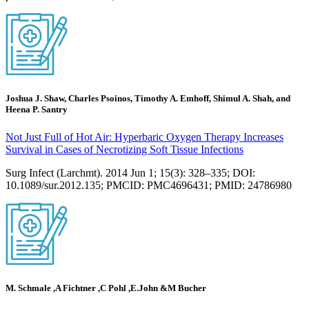
Joshua J. Shaw, Charles Psoinos, Timothy A. Emhoff, Shimul A. Shah, and
Heena P. Santry
Not Just Full of Hot Air: Hyperbaric Oxygen Therapy Increases
Survival in Cases of Necrotizing Soft Tissue Infections
Surg Infect (Larchmt). 2014 Jun 1; 15(3): 328–335; DOI:
10.1089/sur.2012.135; PMCID: PMC4696431; PMID: 24786980
M. Schmale ,A Fichtner ,C Pohl ,E.John &M Bucher