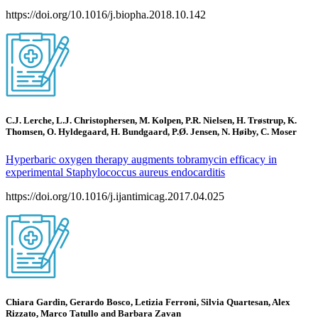
https://doi.org/10.1016/j.biopha.2018.10.142
C.J. Lerche, L.J. Christophersen, M. Kolpen, P.R. Nielsen, H. Trøstrup, K.
Thomsen, O. Hyldegaard, H. Bundgaard, P.Ø. Jensen, N. Høiby, C. Moser
Hyperbaric oxygen therapy augments tobramycin efficacy in
experimental Staphylococcus aureus endocarditis
https://doi.org/10.1016/j.ijantimicag.2017.04.025
Chiara Gardin, Gerardo Bosco, Letizia Ferroni, Silvia Quartesan, Alex
Rizzato, Marco Tatullo and Barbara Zavan