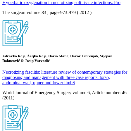
Hyperbaric oxygenation in necrotizing soft tissue infections: Pro
The surgeon volume 83 , pages973-979 ( 2012 )
Zdravko Roje, Željka Roje, Dario Matić, Davor Librenjak, Stjepan
Dokuzović & Josip Varvodić
Necrotizing fasciitis: literature review of contemporary strategies for
diagnosing and management with three case reports: torso,
abdominal wall, upper and lower limbS
World Journal of Emergency Surgery volume 6, Article number: 46
(2011)