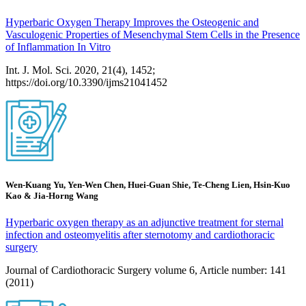
Hyperbaric Oxygen Therapy Improves the Osteogenic and
Vasculogenic Properties of Mesenchymal Stem Cells in the Presence
of Inflammation In Vitro
Int. J. Mol. Sci. 2020, 21(4), 1452;
https://doi.org/10.3390/ijms21041452
Wen-Kuang Yu, Yen-Wen Chen, Huei-Guan Shie, Te-Cheng Lien, Hsin-Kuo
Kao & Jia-Horng Wang
Hyperbaric oxygen therapy as an adjunctive treatment for sternal
infection and osteomyelitis after sternotomy and cardiothoracic
surgery
Journal of Cardiothoracic Surgery volume 6, Article number: 141
(2011)