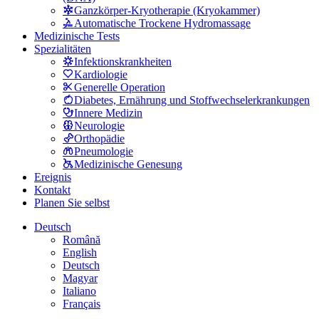
Ganzkörper-Kryotherapie (Kryokammer)
Automatische Trockene Hydromassage
Medizinische Tests
Spezialitäten
Infektionskrankheiten
Kardiologie
Generelle Operation
Diabetes, Ernährung und Stoffwechselerkrankungen
Innere Medizin
Neurologie
Orthopädie
Pneumologie
Medizinische Genesung
Ereignis
Kontakt
Planen Sie selbst
Deutsch
Română
English
Deutsch
Magyar
Italiano
Français