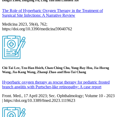
Dingzi Zhou, Daigang Fu, Ling Yan and Linshen Xie
The Role of Hyperbaric Oxygen Therapy in the Treatment of
Surgical Site Infections: A Narrative Review
Medicina 2023, 59(4), 762;
https://doi.org/10.3390/medicina59040762
Chi-Tai Lee, Tzu-Han Hsieh, Chan-Ching Chu, Yung-Ray Hsu, Jia-Horng
Wang, Jia-Kang Wang, Zhanqi Zhao and Hou-Tai Chang
Hyperbaric oxygen therapy as rescue therapy for pediatric frosted
branch angiitis with Purtscher-like retinopathy: A case report
Front. Med., 17 April 2023; Sec. Ophthalmology; Volume 10 - 2023
| https://doi.org/10.3389/fmed.2023.1119623