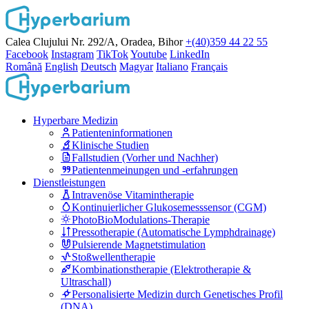
Calea Clujului Nr. 292/A, Oradea, Bihor
+(40)359 44 22 55
Facebook
Instagram
TikTok
Youtube
LinkedIn
Română
English
Deutsch
Magyar
Italiano
Français
Hyperbare Medizin
Patienteninformationen
Klinische Studien
Fallstudien (Vorher und Nachher)
Patientenmeinungen und -erfahrungen
Dienstleistungen
Intravenöse Vitamintherapie
Kontinuierlicher Glukosemesssensor (CGM)
PhotoBioModulations-Therapie
Pressotherapie (Automatische Lymphdrainage)
Pulsierende Magnetstimulation
Stoßwellentherapie
Kombinationstherapie (Elektrotherapie &
Ultraschall)
Personalisierte Medizin durch Genetisches Profil
(DNA)