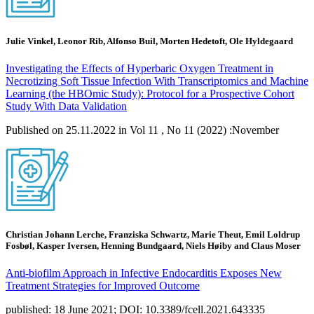
Julie Vinkel, Leonor Rib, Alfonso Buil, Morten Hedetoft, Ole Hyldegaard
Investigating the Effects of Hyperbaric Oxygen Treatment in
Necrotizing Soft Tissue Infection With Transcriptomics and Machine
Learning (the HBOmic Study): Protocol for a Prospective Cohort
Study With Data Validation
Published on 25.11.2022 in Vol 11 , No 11 (2022) :November
Christian Johann Lerche, Franziska Schwartz, Marie Theut, Emil Loldrup
Fosbøl, Kasper Iversen, Henning Bundgaard, Niels Høiby and Claus Moser
Anti-biofilm Approach in Infective Endocarditis Exposes New
Treatment Strategies for Improved Outcome
published: 18 June 2021; DOI: 10.3389/fcell.2021.643335