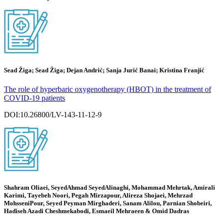
Sead Žiga; Sead Žiga; Dejan Andrić; Sanja Jurić Banai; Kristina Franjić
The role of hyperbaric oxygenotherapy (HBOT) in the treatment of
COVID-19 patients
DOI:10.26800/LV-143-11-12-9
Shahram Oliaei, SeyedAhmad SeyedAlinaghi, Mohammad Mehrtak, Amirali
Karimi, Tayebeh Noori, Pegah Mirzapour, Alireza Shojaei, Mehrzad
MohsseniPour, Seyed Peyman Mirghaderi, Sanam Alilou, Parnian Shobeiri,
Hadiseh Azadi Cheshmekabodi, Esmaeil Mehraeen & Omid Dadras