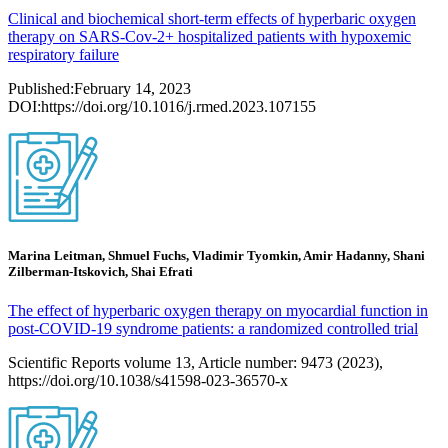
Clinical and biochemical short-term effects of hyperbaric oxygen
therapy on SARS-Cov-2+ hospitalized patients with hypoxemic
respiratory failure
Published:February 14, 2023
DOI:https://doi.org/10.1016/j.rmed.2023.107155
Marina Leitman, Shmuel Fuchs, Vladimir Tyomkin, Amir Hadanny, Shani
Zilberman-Itskovich, Shai Efrati
The effect of hyperbaric oxygen therapy on myocardial function in
post-COVID-19 syndrome patients: a randomized controlled trial
Scientific Reports volume 13, Article number: 9473 (2023),
https://doi.org/10.1038/s41598-023-36570-x