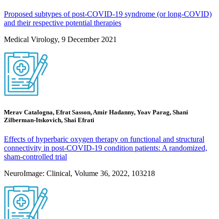
Proposed subtypes of post-COVID-19 syndrome (or long-COVID)
and their respective potential therapies
Medical Virology, 9 December 2021
Merav Catalogna, Efrat Sasson, Amir Hadanny, Yoav Parag, Shani
Zilberman-Itskovich, Shai Efrati
Effects of hyperbaric oxygen therapy on functional and structural
connectivity in post-COVID-19 condition patients: A randomized,
sham-controlled trial
NeuroImage: Clinical, Volume 36, 2022, 103218