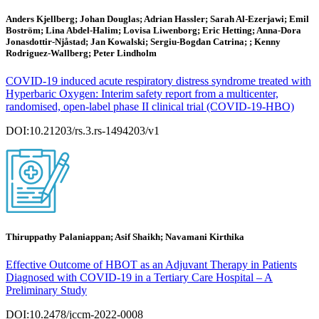
Anders Kjellberg; Johan Douglas; Adrian Hassler; Sarah Al-Ezerjawi; Emil
Boström; Lina Abdel-Halim; Lovisa Liwenborg; Eric Hetting; Anna-Dora
Jonasdottir-Njåstad; Jan Kowalski; Sergiu-Bogdan Catrina; ; Kenny
Rodriguez-Wallberg; Peter Lindholm
COVID-19 induced acute respiratory distress syndrome treated with
Hyperbaric Oxygen: Interim safety report from a multicenter,
randomised, open-label phase II clinical trial (COVID-19-HBO)
DOI:10.21203/rs.3.rs-1494203/v1
Thiruppathy Palaniappan; Asif Shaikh; Navamani Kirthika
Effective Outcome of HBOT as an Adjuvant Therapy in Patients
Diagnosed with COVID-19 in a Tertiary Care Hospital – A
Preliminary Study
DOI:10.2478/jccm-2022-0008