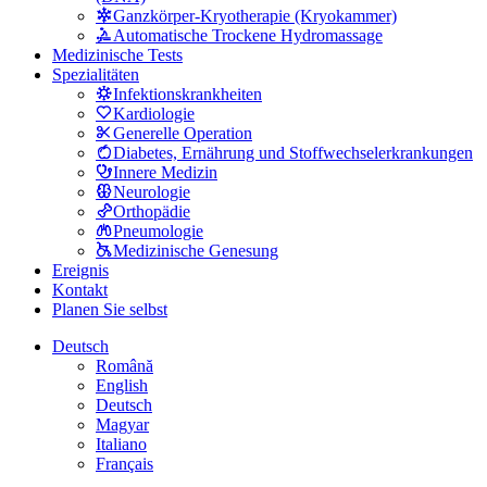
Ganzkörper-Kryotherapie (Kryokammer)
Automatische Trockene Hydromassage
Medizinische Tests
Spezialitäten
Infektionskrankheiten
Kardiologie
Generelle Operation
Diabetes, Ernährung und Stoffwechselerkrankungen
Innere Medizin
Neurologie
Orthopädie
Pneumologie
Medizinische Genesung
Ereignis
Kontakt
Planen Sie selbst
Deutsch
Română
English
Deutsch
Magyar
Italiano
Français