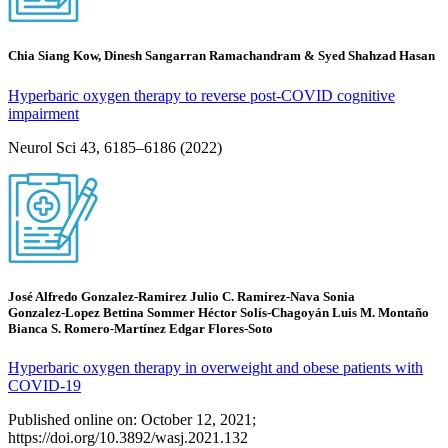
Chia Siang Kow, Dinesh Sangarran Ramachandram & Syed Shahzad Hasan
Hyperbaric oxygen therapy to reverse post-COVID cognitive
impairment
Neurol Sci 43, 6185–6186 (2022)
José Alfredo Gonzalez‑Ramirez Julio C. Ramírez‑Nava Sonia
Gonzalez‑Lopez Bettina Sommer Héctor Solís‑Chagoyán Luis M. Montaño
Bianca S. Romero‑Martínez Edgar Flores‑Soto
Hyperbaric oxygen therapy in overweight and obese patients with
COVID‑19
Published online on: October 12, 2021;
https://doi.org/10.3892/wasj.2021.132