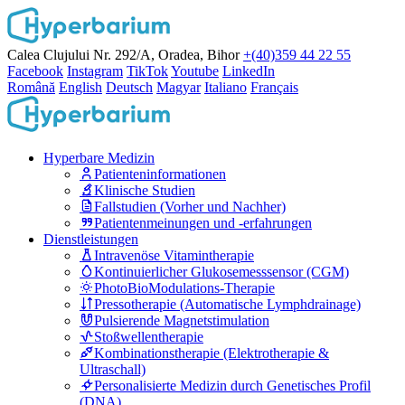
Calea Clujului Nr. 292/A, Oradea, Bihor
+(40)359 44 22 55
Facebook
Instagram
TikTok
Youtube
LinkedIn
Română
English
Deutsch
Magyar
Italiano
Français
Hyperbare Medizin
Patienteninformationen
Klinische Studien
Fallstudien (Vorher und Nachher)
Patientenmeinungen und -erfahrungen
Dienstleistungen
Intravenöse Vitamintherapie
Kontinuierlicher Glukosemesssensor (CGM)
PhotoBioModulations-Therapie
Pressotherapie (Automatische Lymphdrainage)
Pulsierende Magnetstimulation
Stoßwellentherapie
Kombinationstherapie (Elektrotherapie &
Ultraschall)
Personalisierte Medizin durch Genetisches Profil
(DNA)