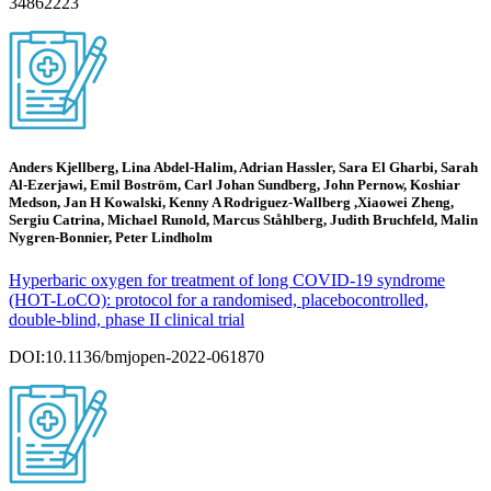
34862223
Anders Kjellberg, Lina Abdel-Halim, Adrian Hassler, Sara El Gharbi, Sarah
Al-Ezerjawi, Emil Boström, Carl Johan Sundberg, John Pernow, Koshiar
Medson, Jan H Kowalski, Kenny A Rodriguez-Wallberg ,Xiaowei Zheng,
Sergiu Catrina, Michael Runold, Marcus Ståhlberg, Judith Bruchfeld, Malin
Nygren-Bonnier, Peter Lindholm
Hyperbaric oxygen for treatment of long COVID-19 syndrome
(HOT-LoCO): protocol for a randomised, placebocontrolled,
double-blind, phase II clinical trial
DOI:10.1136/bmjopen-2022-061870