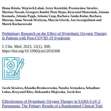
Diana Kitala, Wojciech Łabuś, Jerzy Kozielski, Przemysław Strzelec,
Mariusz Nowak, Grzegorz Knefel, Piotr Dyjas, Krzysztof Materniak, Jolanta
Kosmala, Jolanta Pająk, Jolanta Czop, Barbara Janda-Kalus, Barbara
Marona, Anna Nowak-Wróżyna, Marcin Gierek, Jan Szczegielniak and
Marek Kucharzewski
Preliminary Research on the Effect of Hyperbaric Oxygen Therapy
in Patients with Post-COVID-19 Syndrome
J. Clin. Med. 2023, 12(1), 308;
https://doi.org/10.3390/jcm12010308
Jacek Siewiera, Klaudia Brodaczewska, Natalia Jermakow, Arkadiusz
Lubas, Krzysztof Kłos, Aleksandra Majewska, Jacek Kot
Effectiveness of Hyperbaric Oxygen Therapy in SARS-CoV-2
Pneumonia: The Primary Results of a Randomised Clinical Trial