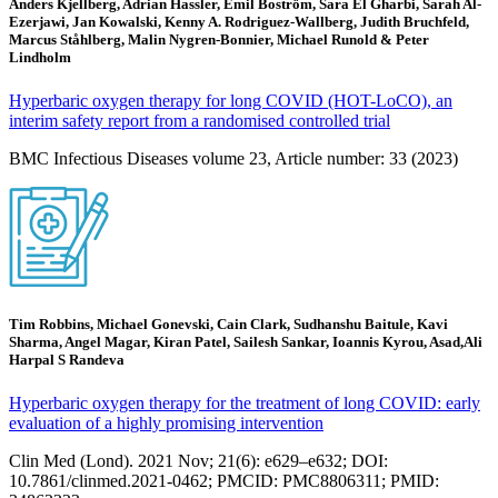
Anders Kjellberg, Adrian Hassler, Emil Boström, Sara El Gharbi, Sarah Al-
Ezerjawi, Jan Kowalski, Kenny A. Rodriguez-Wallberg, Judith Bruchfeld,
Marcus Ståhlberg, Malin Nygren-Bonnier, Michael Runold & Peter
Lindholm
Hyperbaric oxygen therapy for long COVID (HOT-LoCO), an
interim safety report from a randomised controlled trial
BMC Infectious Diseases volume 23, Article number: 33 (2023)
Tim Robbins, Michael Gonevski, Cain Clark, Sudhanshu Baitule, Kavi
Sharma, Angel Magar, Kiran Patel, Sailesh Sankar, Ioannis Kyrou, Asad,Ali
Harpal S Randeva
Hyperbaric oxygen therapy for the treatment of long COVID: early
evaluation of a highly promising intervention
Clin Med (Lond). 2021 Nov; 21(6): e629–e632; DOI:
10.7861/clinmed.2021-0462; PMCID: PMC8806311; PMID: