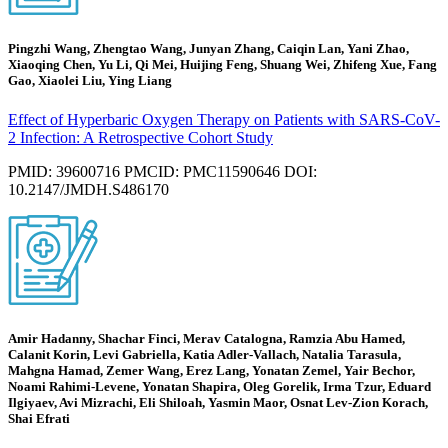
Pingzhi Wang, Zhengtao Wang, Junyan Zhang, Caiqin Lan, Yani Zhao,
Xiaoqing Chen, Yu Li, Qi Mei, Huijing Feng, Shuang Wei, Zhifeng Xue, Fang
Gao, Xiaolei Liu, Ying Liang
Effect of Hyperbaric Oxygen Therapy on Patients with SARS-CoV-
2 Infection: A Retrospective Cohort Study
PMID: 39600716 PMCID: PMC11590646 DOI:
10.2147/JMDH.S486170
Amir Hadanny, Shachar Finci, Merav Catalogna, Ramzia Abu Hamed,
Calanit Korin, Levi Gabriella, Katia Adler-Vallach, Natalia Tarasula,
Mahgna Hamad, Zemer Wang, Erez Lang, Yonatan Zemel, Yair Bechor,
Noami Rahimi-Levene, Yonatan Shapira, Oleg Gorelik, Irma Tzur, Eduard
Ilgiyaev, Avi Mizrachi, Eli Shiloah, Yasmin Maor, Osnat Lev-Zion Korach,
Shai Efrati