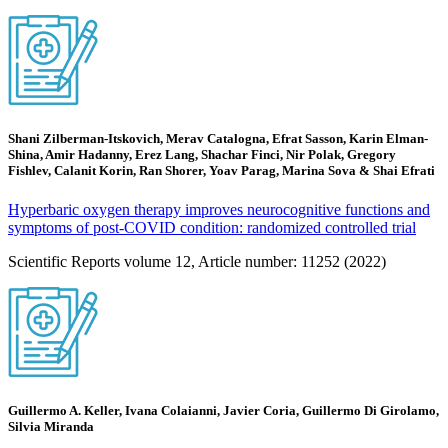
Shani Zilberman-Itskovich, Merav Catalogna, Efrat Sasson, Karin Elman-
Shina, Amir Hadanny, Erez Lang, Shachar Finci, Nir Polak, Gregory
Fishlev, Calanit Korin, Ran Shorer, Yoav Parag, Marina Sova & Shai Efrati
Hyperbaric oxygen therapy improves neurocognitive functions and
symptoms of post-COVID condition: randomized controlled trial
Scientific Reports volume 12, Article number: 11252 (2022)
Guillermo A. Keller, Ivana Colaianni, Javier Coria, Guillermo Di Girolamo,
Silvia Miranda