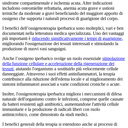
sindrome compartimentale e ischemia acuta. Altre indicazioni
includono osteomielite refrattaria, anemia acuta grave e ustioni
termiche da moderate a gravi beneficiando del maggiore apporto di
ossigeno che supporta i naturali processi di guarigione del corpo.
I benefici dell’ossigenoterapia iperbarica sono molteplici, vari e ben
documentati nella letteratura medica specializzata. Uno dei vantaggi
più importanti è
riducendo significativamente i tempi di guarigione
,
migliorando l'ossigenazione dei tessuti interessati e stimolando la
produzione di nuovi vasi sanguigni.
Anche l’ossigeno iperbarico svolge un ruolo essenziale
stimolazione
della funzione cellulare e accelerazione della rigenerazione dei
tessuti
, aiutando l'organismo a sostituirlo più velocemente cellule
danneggiate. Attraverso i suoi effetti antinfiammatori, la terapia
contribuisce alla riduzione dell'edema locale e al miglioramento dei
sintomi infiammatori associati a varie condizioni croniche o acute.
Inoltre, l'ossigenoterapia iperbarica migliora i meccanismi di difesa
naturale dell'organismo contro le infezioni, comprese quelle causate
da batteri resistenti agli antibiotici, aumentandone l'attività cellule
immunitarie e la produzione di radicali liberi con ruolo
antimicrobico, come dimostrato da studi medici.
I benefici generali della terapia si estendono anche ai processi di