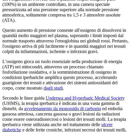
(100%) in un ambiente controllato, in una camera speciale
pressurizzata ad una pressione superiore alla normale pressione
atmosferica, solitamente compresa tra 1,5 e 3 atmosfere assolute
(ATA).
Questo aumento di pressione consente all'ossigeno di dissolversi in
quantità molto maggiori nel plasma, superando i limiti imposti dal
normale trasporto attraverso l'emoglobina nei globuli rossi. Pertanto,
l'ossigeno arriva di più facilmente e in quantità maggiori nei tessuti
colpiti da infiammazioni, ischemie o infezioni gravi.
L’ossigeno gioca un ruolo essenziale nella produzione di energia
(ATP) nei mitocondri, attraverso un processo chiamato
fosforilazione ossidativa, e la somministrazione di ossigeno in
condizioni iperbariche amplifica questo processo, accelerando
guarigione dei tessuti e attivazione dei sistemi antiossidanti del
corpo, come mostrato
dagli studi
.
Secondo le linee guida
Undersea and Hyperbaric Medical Society
(UHMS), la terapia iperbarica è indicata in una vasta gamma di
disturbi, da
avvelenamento da monossido di carbonio
ed embolia
gassosa arteriosa, cancrena gassosa o gravi lesioni da radiazioni
come essere osteoradionecrosi o lesioni dei tessuti molli. La terapia
iperbarica viene utilizzata anche nel trattamento delle
ulcere
diabetiche
e delle ferite croniche, infezioni necrosi dei tessuti molli,