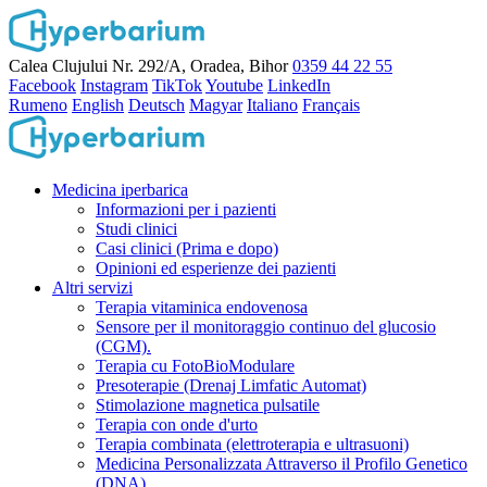
Calea Clujului Nr. 292/A, Oradea, Bihor
0359 44 22 55
Facebook
Instagram
TikTok
Youtube
LinkedIn
Rumeno
English
Deutsch
Magyar
Italiano
Français
Medicina iperbarica
Informazioni per i pazienti
Studi clinici
Casi clinici (Prima e dopo)
Opinioni ed esperienze dei pazienti
Altri servizi
Terapia vitaminica endovenosa
Sensore per il monitoraggio continuo del glucosio
(CGM).
Terapia cu FotoBioModulare
Presoterapie (Drenaj Limfatic Automat)
Stimolazione magnetica pulsatile
Terapia con onde d'urto
Terapia combinata (elettroterapia e ultrasuoni)
Medicina Personalizzata Attraverso il Profilo Genetico
(DNA)