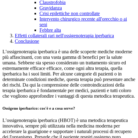
Claustrofobia
Gravidanza
Crisi epilettiche non controllate
Intervento chirurgico recente all'orecchio o ai
seni
Febbre alta
Effetti collaterali rari nell'ossigenoterapia iperbarica
Conclusione
L’ossigenoterapia iperbarica è una delle scoperte mediche moderne
più affascinanti, con una vasta gamma di benefici per la salute
umana. Sebbene sia spesso considerato un trattamento sicuro ed
estremamente efficace efficace, come ogni altra terapia, quella
iperbarica ha i suoi limiti. Per alcune categorie di pazienti o in
determinate condizioni mediche, questa terapia può presentare anche
dei rischi. Da qui la comprensione delle controindicazioni della
terapia iperbarica è fondamentale per medici, pazienti e tutti coloro
che vogliono approfondire i vantaggi di questa metodica terapeutica.
Ossigeno iperbarico: cos'è e a cosa serve?
L’ossigenoterapia iperbarica (HBOT) è una metodica terapeutica
innovativa, sempre più utilizzata nella medicina moderna per
accelerare la guarigione e supportare i naturali processi di recupero
dei l'organismo. Prevede che il paziente respiri ossigeno puro