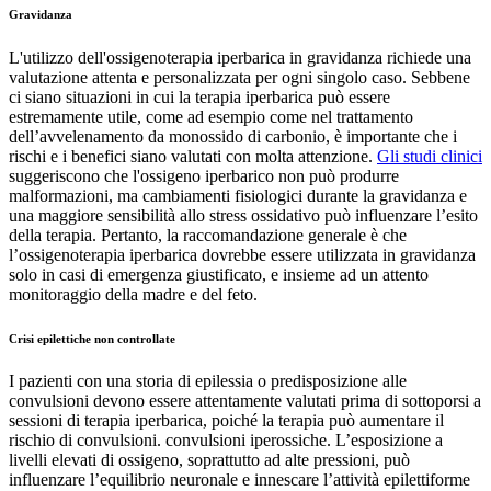
Gravidanza
L'utilizzo dell'ossigenoterapia iperbarica in gravidanza richiede una
valutazione attenta e personalizzata per ogni singolo caso. Sebbene
ci siano situazioni in cui la terapia iperbarica può essere
estremamente utile, come ad esempio come nel trattamento
dell’avvelenamento da monossido di carbonio, è importante che i
rischi e i benefici siano valutati con molta attenzione.
Gli studi clinici
suggeriscono che l'ossigeno iperbarico non può produrre
malformazioni, ma cambiamenti fisiologici durante la gravidanza e
una maggiore sensibilità allo stress ossidativo può influenzare l’esito
della terapia. Pertanto, la raccomandazione generale è che
l’ossigenoterapia iperbarica dovrebbe essere utilizzata in gravidanza
solo in casi di emergenza giustificato, e insieme ad un attento
monitoraggio della madre e del feto.
Crisi epilettiche non controllate
I pazienti con una storia di epilessia o predisposizione alle
convulsioni devono essere attentamente valutati prima di sottoporsi a
sessioni di terapia iperbarica, poiché la terapia può aumentare il
rischio di convulsioni. convulsioni iperossiche. L’esposizione a
livelli elevati di ossigeno, soprattutto ad alte pressioni, può
influenzare l’equilibrio neuronale e innescare l’attività epilettiforme