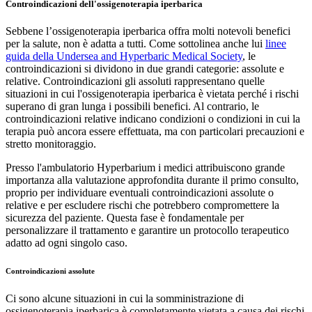
Controindicazioni dell'ossigenoterapia iperbarica
Sebbene l’ossigenoterapia iperbarica offra molti notevoli benefici
per la salute, non è adatta a tutti. Come sottolinea anche lui
linee
guida della Undersea and Hyperbaric Medical Society
, le
controindicazioni si dividono in due grandi categorie: assolute e
relative. Controindicazioni gli assoluti rappresentano quelle
situazioni in cui l'ossigenoterapia iperbarica è vietata perché i rischi
superano di gran lunga i possibili benefici. Al contrario, le
controindicazioni relative indicano condizioni o condizioni in cui la
terapia può ancora essere effettuata, ma con particolari precauzioni e
stretto monitoraggio.
Presso l'ambulatorio Hyperbarium i medici attribuiscono grande
importanza alla valutazione approfondita durante il primo consulto,
proprio per individuare eventuali controindicazioni assolute o
relative e per escludere rischi che potrebbero compromettere la
sicurezza del paziente. Questa fase è fondamentale per
personalizzare il trattamento e garantire un protocollo terapeutico
adatto ad ogni singolo caso.
Controindicazioni assolute
Ci sono alcune situazioni in cui la somministrazione di
ossigenoterapia iperbarica è completamente vietata a causa dei rischi