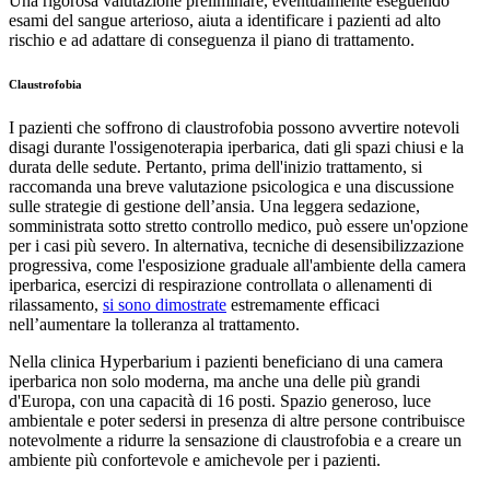
Una rigorosa valutazione preliminare, eventualmente eseguendo
esami del sangue arterioso, aiuta a identificare i pazienti ad alto
rischio e ad adattare di conseguenza il piano di trattamento.
Claustrofobia
I pazienti che soffrono di claustrofobia possono avvertire notevoli
disagi durante l'ossigenoterapia iperbarica, dati gli spazi chiusi e la
durata delle sedute. Pertanto, prima dell'inizio trattamento, si
raccomanda una breve valutazione psicologica e una discussione
sulle strategie di gestione dell’ansia. Una leggera sedazione,
somministrata sotto stretto controllo medico, può essere un'opzione
per i casi più severo. In alternativa, tecniche di desensibilizzazione
progressiva, come l'esposizione graduale all'ambiente della camera
iperbarica, esercizi di respirazione controllata o allenamenti di
rilassamento,
si sono dimostrate
estremamente efficaci
nell’aumentare la tolleranza al trattamento.
Nella clinica Hyperbarium i pazienti beneficiano di una camera
iperbarica non solo moderna, ma anche una delle più grandi
d'Europa, con una capacità di 16 posti. Spazio generoso, luce
ambientale e poter sedersi in presenza di altre persone contribuisce
notevolmente a ridurre la sensazione di claustrofobia e a creare un
ambiente più confortevole e amichevole per i pazienti.