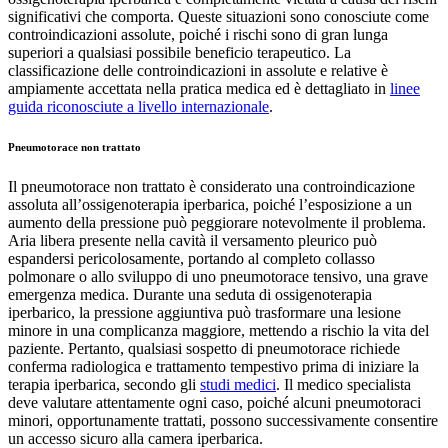
significativi che comporta. Queste situazioni sono conosciute come
controindicazioni assolute, poiché i rischi sono di gran lunga
superiori a qualsiasi possibile beneficio terapeutico. La
classificazione delle controindicazioni in assolute e relative è
ampiamente accettata nella pratica medica ed è dettagliato in
linee
guida riconosciute a livello internazionale
.
Pneumotorace non trattato
Il pneumotorace non trattato è considerato una controindicazione
assoluta all’ossigenoterapia iperbarica, poiché l’esposizione a un
aumento della pressione può peggiorare notevolmente il problema.
Aria libera presente nella cavità il versamento pleurico può
espandersi pericolosamente, portando al completo collasso
polmonare o allo sviluppo di uno pneumotorace tensivo, una grave
emergenza medica. Durante una seduta di ossigenoterapia
iperbarico, la pressione aggiuntiva può trasformare una lesione
minore in una complicanza maggiore, mettendo a rischio la vita del
paziente. Pertanto, qualsiasi sospetto di pneumotorace richiede
conferma radiologica e trattamento tempestivo prima di iniziare la
terapia iperbarica, secondo gli
studi medici
. Il medico specialista
deve valutare attentamente ogni caso, poiché alcuni pneumotoraci
minori, opportunamente trattati, possono successivamente consentire
un accesso sicuro alla camera iperbarica.