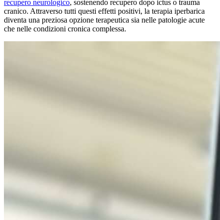
recupero neurologico
, sostenendo recupero dopo ictus o trauma
cranico. Attraverso tutti questi effetti positivi, la terapia iperbarica
diventa una preziosa opzione terapeutica sia nelle patologie acute
che nelle condizioni cronica complessa.