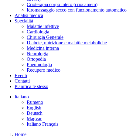
Crioterapia corpo intero (criocamera)
Idromassaggio secco con funzionamento automatico
Analisi medica
Specialità
Malattie infettive
Cardiologia
Chirurgia Generale
Diabete, nutrizione e malattie metaboliche
Medicina interna
Neurologia
Ortopedia
Pneumologia
Recupero medico
Eventi
Contatti
Pianifica te stesso
Italiano
Rumeno
English
Deutsch
Magyar
Italiano
Français
Home