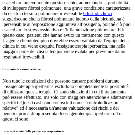
esacerbare notevolmente questo rischio, aumentando la probabilità
di sviluppare fibrosi polmonare, una grave condizione caratterizzata
da cicatrici tessuto polmonare irreversibile
Gli studi clinici
suggeriscono che la fibrosi polmonare indotto dalla bleomicina è
ipersensibile all’esposizione aggiuntiva all’ossigeno, poiché ciò può
esacerbare lo stress ossidativo e l’infiammazione polmonare. E in
questo caso, pazienti che hanno avuto un trattamento con questo
L'agente chemioterapico dovrebbe essere valutato dall'équipe della
clinica in cui viene eseguita l'ossigenoterapia iperbarica, ma nella
maggior parte dei casi la terapia viene evitata per prevenire danni
respiratori irreversibili.
Controindicazioni relative
Non tutte le condizioni che possono causare problemi durante
l'ossigenoterapia iperbarica escludono completamente la possibilità
di utilizzare questa terapia. Ci sono situazioni in cui il trattamento
può essere effettuato, ma solo con maggiore attenzione e adattamenti
specifici. Questi casi sono conosciuti come “controindicazioni
relative” ed è necessaria un'attenta valutazione dei rischi e dei
benefici prima di ogni seduta di ossigenoterapia. iperbarico. Tra
questi ci sono:
Infezioni acute delle prime vie respiratorie