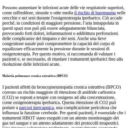
Possono aumentare le infezioni acute delle vie respiratorie superiori,
come raffreddore, sinusite o otite media
il rischio di barotrauma
nelle
orecchie e nei seni durante l'ossigenoterapia iperbarico. Ciò accade
perché, in condizioni di maggiore pressione, l’aria intrappolata in
questi spazi non può più essere adeguatamente bilanciata,
provocando forti dolori, infiammazioni o addirittura perforazioni.
delle complicanze del timpano e dei seni. Anche una lieve
congestione nasale può compromettere la capacità del corpo di
equalizzare efficacemente la pressione durante le sessioni di
ossigenoterapia. Per questo motivo, si raccomanda di valutare i
pazienti e, se necessario, di ritardare i trattamenti iperbarici fino alla
risoluzione delle infezioni acute.
Malattia polmonare cronica ostruttiva (BPCO)
I pazienti affetti da broncopneumopatia cronica ostruttiva (BPCO)
corrono un rischio maggiore di ritenzione di anidride carbonica
(CO2) se esposti a terapie con ossigeno ad alta concentrazione,
come ossigenoterapia iperbarica. Questa ritenzione di CO2 può
portare a
narcosi ipercapnica
, una complicazione pericolosa che
influenza la funzione cerebrale. Per questi pazienti, è essenziale che i
trattamenti HBOT siano eseguiti con un attento monitoraggio dei
gas nel sangue e un attento adattamento dei protocolli terapeutici.