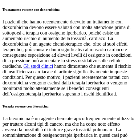
Trattamento recente con doxorubicina
I pazienti che hanno recentemente ricevuto un trattamento con
doxorubicina devono essere valutati con molta attenzione prima di
sottoporsi a terapia con ossigeno iperbarico, poiché esiste un
aumentato rischio di aumento della tossicità. cardiaco. La
doxorubicina è un agente chemioterapico che, oltre ai suoi effetti
terapeutici, può causare danni significativi al muscolo cardiaco e
conseguente esposizione ad elevati livelli di ossigeno in condizioni
di la pressione può aumentare lo stress ossidativo sulle cellule
cardiache.
Gli studi clinici
hanno dimostrato che aumenta il rischio
di insufficienza cardiaca e di aritmie significativamente in queste
condizioni. Per questo motivo, i pazienti recentemente trattati con
doxorubicina vengono esclusi dalla terapia iperbarica o vengono
monitorati molto attentamente se i benefici conseguenti
dell’ossigenoterapia iperbarica superano i rischi identificati.
Terapia recente con bleomicina
La bleomicina è un agente chemioterapico frequentemente utilizzato
per trattare alcuni tipi di cancro, ma che ha come noto effetto
avverso la possibilità di indurre grave tossicità polmonare. La
somministrazione di ossigenoterapia iperbarica in questi casi può