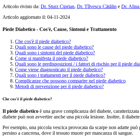
Articolo rivisto da:
Dr. Sturz Ciprian
,
Dr. Tîlvescu Cătălin
e
Dr. Alina
Articolo aggiornato il: 04-11-2024
Piede Diabetico - Cos'è, Cause, Sintomi e Trattamento
Che cos'è il piede diabetico?
Quali sono le cause del piede diabetico?
Quali sono i sintomi del piede diabetico?
Come si manifesta il piede diabetico?
Quali sono le predisposizioni / i fattori di rischio per il piede di
Come viene diagnosticato il piede diabetico?
Quali sono i trattamenti per il piede diabetico?
Complicanze che possono comparire nel piede diabetico
Metodi di prevenzione per il piede diabetico?
Che cos'è il piede diabetico?
Il piede diabetico
è una grave complicanza del diabete, caratterizzata da
diabete può non avvertire anche una piccola lesione. Inoltre, il diabet
Per esempio, una piccola vescica provocata da scarpe non adatte può pass
persino a cancrena, dove il tessuto muore per mancanza di sangue.