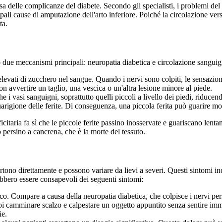
 delle complicanze del diabete. Secondo gli specialisti, i problemi del
li cause di amputazione dell'arto inferiore. Poiché la circolazione verso 
ta.
o due meccanismi principali: neuropatia diabetica e circolazione sanguign
elevati di zucchero nel sangue. Quando i nervi sono colpiti, le sensazion
avvertire un taglio, una vescica o un'altra lesione minore al piede.
e i vasi sanguigni, soprattutto quelli piccoli a livello dei piedi, riducen
arigione delle ferite. Di conseguenza, una piccola ferita può guarire mol
itaria fa sì che le piccole ferite passino inosservate e guariscano lenta
o persino a cancrena, che è la morte del tessuto.
vvertono direttamente e possono variare da lievi a severi. Questi sintom
ebbero essere consapevoli dei seguenti sintomi:
ico. Compare a causa della neuropatia diabetica, che colpisce i nervi pe
puoi camminare scalzo e calpestare un oggetto appuntito senza sentire im
ie.