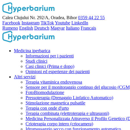
Calea Clujului Nr. 292/A, Oradea, Bihor
0359 44 22 55
Facebook
Instagram
TikTok
Youtube
LinkedIn
Rumeno
English
Deutsch
Magyar
Italiano
Français
Medicina iperbarica
Informazioni per i pazienti
Studi clinici
Casi clinici (Prima e dopo)
Opinioni ed esperienze dei pazienti
Altri servizi
Terapia vitaminica endovenosa
Sensore per il monitoraggio continuo del glucosio (CGM
FotoBiomodulazione
Pressoterapia (Drenaggio Linfatico Automatico)
Stimolazione magnetica pulsatile
Terapia con onde d'urto
Terapia combinata (elettroterapia e ultrasuoni)
Medicina Personalizzata Attraverso il Profilo Genetico 
Crioterapia corpo intero (criocamera)
Idromassaggio secco con funzionamento automatico