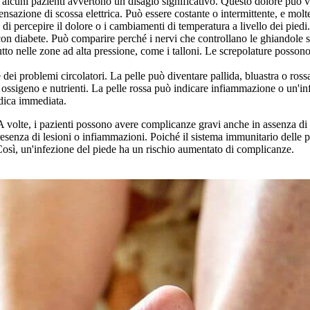
 alcuni pazienti avvertono un disagio significativo. Questo dolore può v
nsazione di scossa elettrica. Può essere costante o intermittente, e molte
di percepire il dolore o i cambiamenti di temperatura a livello dei piedi.
 diabete. Può comparire perché i nervi che controllano le ghiandole s
tutto nelle zone ad alta pressione, come i talloni. Le screpolature posson
 dei problemi circolatori. La pelle può diventare pallida, bluastra o ros
za ossigeno e nutrienti. La pelle rossa può indicare infiammazione o un'i
edica immediata.
 A volte, i pazienti possono avere complicanze gravi anche in assenza di
esenza di lesioni o infiammazioni. Poiché il sistema immunitario delle p
 Così, un'infezione del piede ha un rischio aumentato di complicanze.