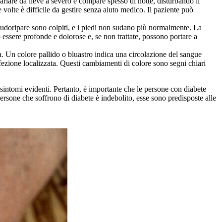
ariare da lieve a severo e compare spesso di notte, disturbando il
 volte è difficile da gestire senza aiuto medico. Il paziente può
udoripare sono colpiti, e i piedi non sudano più normalmente. La
o essere profonde e dolorose e, se non trattate, possono portare a
sa. Un colore pallido o bluastro indica una circolazione del sangue
nfezione localizzata. Questi cambiamenti di colore sono segni chiari
 sintomi evidenti. Pertanto, è importante che le persone con diabete
ersone che soffrono di diabete è indebolito, esse sono predisposte alle