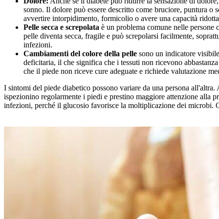
Dolore:
Anche se il diabete può ridurre la sensazione di dolore,
sonno. Il dolore può essere descritto come bruciore, puntura o se
avvertire intorpidimento, formicolio o avere una capacità ridotta 
Pelle secca e screpolata
è un problema comune nelle persone con
pelle diventa secca, fragile e può screpolarsi facilmente, soprat
infezioni.
Cambiamenti del colore della pelle
sono un indicatore visibile
deficitaria, il che significa che i tessuti non ricevono abbastan
che il piede non riceve cure adeguate e richiede valutazione m
I sintomi del piede diabetico possono variare da una persona all'altra.
ispezionino regolarmente i piedi e prestino maggiore attenzione alla pr
infezioni, perché il glucosio favorisce la moltiplicazione dei microbi.