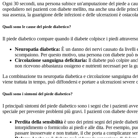
Ogni 30 secondi, una persona subisce un'amputazione del piede a causa
ospedaliero nei pazienti con diabete mellito, ma anche una delle principa
sua assenza, la guarigione delle infezioni e delle ulcerazioni è ostacola
Quali sono le cause del piede diabetico?
Il piede diabetico compare quando il diabete colpisce i piedi attravers
Neuropatia diabetica:
È un danno dei nervi causato da livelli 
scompaiono. Per questo motivo, una persona con diabete può non 
Circolazione sanguigna deficitaria:
Il diabete può colpire anch
non ricevono abbastanza ossigeno e nutrienti necessari per la gu
La combinazione tra neuropatia diabetica e circolazione sanguigna defic
viene trattata in tempo, può diffondersi e portare a ulcerazioni severe 
Quali sono i sintomi del piede diabetico?
I principali sintomi del piede diabetico sono i segni che i pazienti a
speciale per prevenire problemi più gravi. I pazienti con diabete dovr
Perdita della sensibilità
è uno dei primi segni del piede diabet
intorpidimento o formicolio ai piedi e alle dita. Per esempio, 
passare inosservate e non trattate, il che porta a complicanze ser