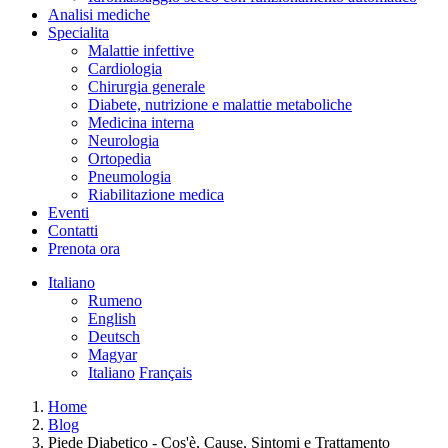
Analisi mediche
Specialita
Malattie infettive
Cardiologia
Chirurgia generale
Diabete, nutrizione e malattie metaboliche
Medicina interna
Neurologia
Ortopedia
Pneumologia
Riabilitazione medica
Eventi
Contatti
Prenota ora
Italiano
Rumeno
English
Deutsch
Magyar
Italiano
Français
Home
Blog
Piede Diabetico - Cos'è, Cause, Sintomi e Trattamento