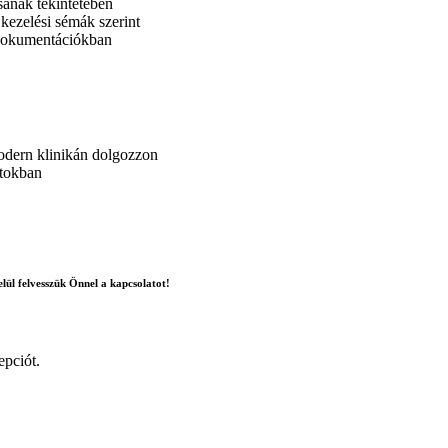
sának tekintetében
 kezelési sémák szerint
i dokumentációkban
modern klinikán dolgozzon
ntokban
lül felvesszük Önnel a kapcsolatot!
epciót.