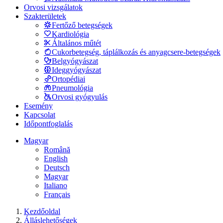
Orvosi vizsgálatok
Szakterületek
Fertőző betegségek
Kardiológia
Általános műtét
Cukorbetegség, táplálkozás és anyagcsere-betegségek
Belgyógyászat
Ideggyógyászat
Ortopédiai
Pneumológia
Orvosi gyógyulás
Esemény
Kapcsolat
Időpontfoglalás
Magyar
Română
English
Deutsch
Magyar
Italiano
Français
Kezdőoldal
Álláslehetőségek