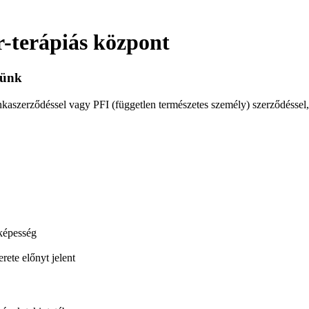
-terápiás központ
sünk
nkaszerződéssel vagy PFI (független természetes személy) szerződéssel
 képesség
ete előnyt jelent