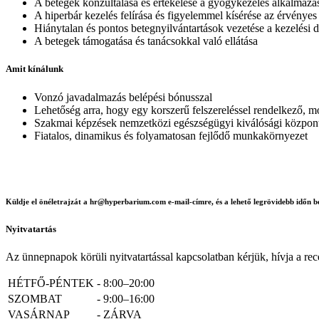
A betegek konzultálása és értékelése a gyógykezelés alkalmazá
A hiperbár kezelés felírása és figyelemmel kísérése az érvényes
Hiánytalan és pontos betegnyilvántartások vezetése a kezelés
A betegek támogatása és tanácsokkal való ellátása
Amit kínálunk
Vonzó javadalmazás belépési bónusszal
Lehetőség arra, hogy egy korszerű felszereléssel rendelkező, 
Szakmai képzések nemzetközi egészségügyi kiválósági közpo
Fiatalos, dinamikus és folyamatosan fejlődő munkakörnyezet
Küldje el önéletrajzát a hr@hyperbarium.com e-mail-címre, és a lehető legrövidebb időn be
Nyitvatartás
Az ünnepnapok körüli nyitvatartással kapcsolatban kérjük, hívja a rec
HÉTFŐ-PÉNTEK
-
8:00–20:00
SZOMBAT
-
9:00–16:00
VASÁRNAP
-
ZÁRVA