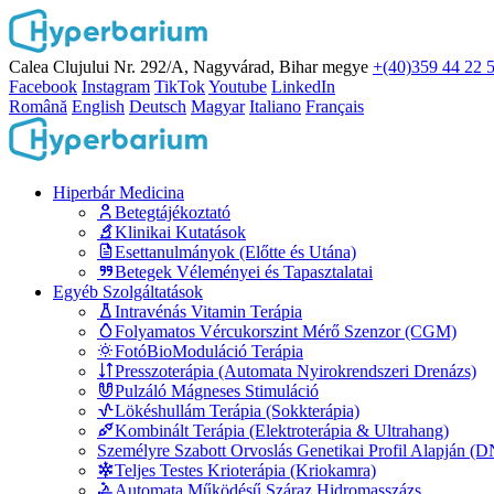
Calea Clujului Nr. 292/A, Nagyvárad, Bihar megye
+(40)359 44 22 
Facebook
Instagram
TikTok
Youtube
LinkedIn
Română
English
Deutsch
Magyar
Italiano
Français
Hiperbár Medicina
Betegtájékoztató
Klinikai Kutatások
Esettanulmányok (Előtte és Utána)
Betegek Véleményei és Tapasztalatai
Egyéb Szolgáltatások
Intravénás Vitamin Terápia
Folyamatos Vércukorszint Mérő Szenzor (CGM)
FotóBioModuláció Terápia
Presszoterápia (Automata Nyirokrendszeri Drenázs)
Pulzáló Mágneses Stimuláció
Lökéshullám Terápia (Sokkterápia)
Kombinált Terápia (Elektroterápia & Ultrahang)
Személyre Szabott Orvoslás Genetikai Profil Alapján (
Teljes Testes Krioterápia (Kriokamra)
Automata Működésű Száraz Hidromasszázs