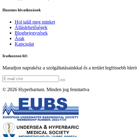
Hasznos hivatkozások
Hol talál meg minket
Álláslehetőségek
Blogbejegyzések
Árak
Kapcsolat
Iratkozzon fel:
Maradjon naprakész a szolgáltatásainkkal és a terület legfrissebb híre
© 2026
Hyperbarium
. Minden jog fenntartva