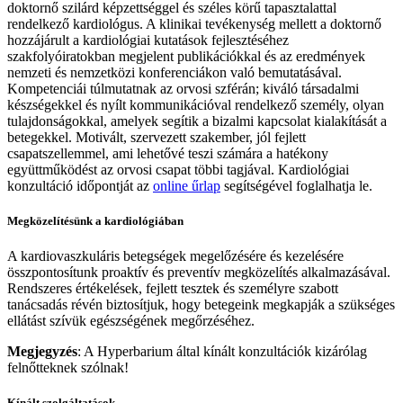
doktornő szilárd képzettséggel és széles körű tapasztalattal
rendelkező kardiológus. A klinikai tevékenység mellett a doktornő
hozzájárult a kardiológiai kutatások fejlesztéséhez
szakfolyóiratokban megjelent publikációkkal és az eredmények
nemzeti és nemzetközi konferenciákon való bemutatásával.
Kompetenciái túlmutatnak az orvosi szférán; kiváló társadalmi
készségekkel és nyílt kommunikációval rendelkező személy, olyan
tulajdonságokkal, amelyek segítik a bizalmi kapcsolat kialakítását a
betegekkel. Motivált, szervezett szakember, jól fejlett
csapatszellemmel, ami lehetővé teszi számára a hatékony
együttműködést az orvosi csapat többi tagjával. Kardiológiai
konzultáció időpontját az
online űrlap
segítségével foglalhatja le.
Megközelítésünk a kardiológiában
A kardiovaszkuláris betegségek megelőzésére és kezelésére
összpontosítunk proaktív és preventív megközelítés alkalmazásával.
Rendszeres értékelések, fejlett tesztek és személyre szabott
tanácsadás révén biztosítjuk, hogy betegeink megkapják a szükséges
ellátást szívük egészségének megőrzéséhez.
Megjegyzés
: A Hyperbarium által kínált konzultációk kizárólag
felnőtteknek szólnak!
Kínált szolgáltatások