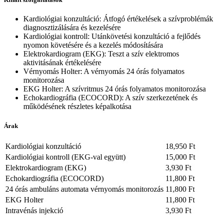
Kardiológiai konzultáció: Átfogó értékelések a szívproblémák
diagnosztizálására és kezelésére
Kardiológiai kontroll: Utánkövetési konzultáció a fejlődés
nyomon követésére és a kezelés módosítására
Elektrokardiogram (EKG): Teszt a szív elektromos
aktivitásának értékelésére
Vérnyomás Holter: A vérnyomás 24 órás folyamatos
monitorozása
EKG Holter: A szívritmus 24 órás folyamatos monitorozása
Echokardiográfia (ECOCORD): A szív szerkezetének és
működésének részletes képalkotása
Árak
Kardiológiai konzultáció
18,950 Ft
Kardiológiai kontroll (EKG-val együtt)
15,000 Ft
Elektrokardiogram (EKG)
3,930 Ft
Echokardiográfia (ECOCORD)
11,800 Ft
24 órás ambuláns automata vérnyomás monitorozás
11,800 Ft
EKG Holter
11,800 Ft
Intravénás injekció
3,930 Ft