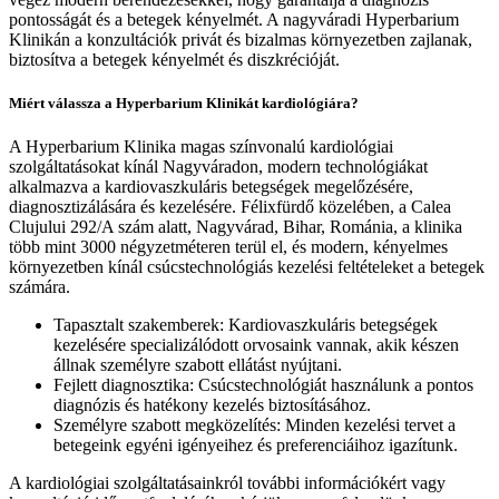
pontosságát és a betegek kényelmét. A nagyváradi Hyperbarium
Klinikán a konzultációk privát és bizalmas környezetben zajlanak,
biztosítva a betegek kényelmét és diszkrécióját.
Miért válassza a Hyperbarium Klinikát kardiológiára?
A Hyperbarium Klinika magas színvonalú kardiológiai
szolgáltatásokat kínál Nagyváradon, modern technológiákat
alkalmazva a kardiovaszkuláris betegségek megelőzésére,
diagnosztizálására és kezelésére. Félixfürdő közelében, a Calea
Clujului 292/A szám alatt, Nagyvárad, Bihar, Románia, a klinika
több mint 3000 négyzetméteren terül el, és modern, kényelmes
környezetben kínál csúcstechnológiás kezelési feltételeket a betegek
számára.
Tapasztalt szakemberek: Kardiovaszkuláris betegségek
kezelésére specializálódott orvosaink vannak, akik készen
állnak személyre szabott ellátást nyújtani.
Fejlett diagnosztika: Csúcstechnológiát használunk a pontos
diagnózis és hatékony kezelés biztosításához.
Személyre szabott megközelítés: Minden kezelési tervet a
betegeink egyéni igényeihez és preferenciáihoz igazítunk.
A kardiológiai szolgáltatásainkról további információkért vagy