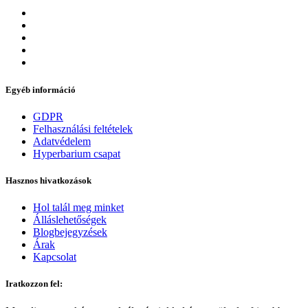
Egyéb információ
GDPR
Felhasználási feltételek
Adatvédelem
Hyperbarium csapat
Hasznos hivatkozások
Hol talál meg minket
Álláslehetőségek
Blogbejegyzések
Árak
Kapcsolat
Iratkozzon fel: