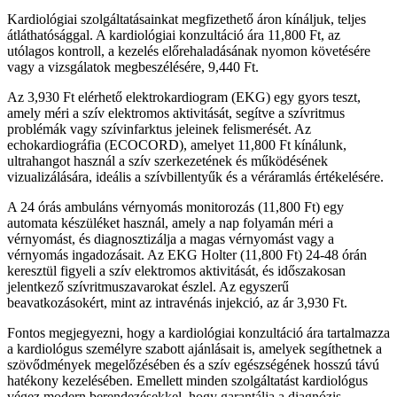
Kardiológiai szolgáltatásainkat megfizethető áron kínáljuk, teljes
átláthatósággal. A kardiológiai konzultáció ára 11,800 Ft, az
utólagos kontroll, a kezelés előrehaladásának nyomon követésére
vagy a vizsgálatok megbeszélésére, 9,440 Ft.
Az 3,930 Ft elérhető elektrokardiogram (EKG) egy gyors teszt,
amely méri a szív elektromos aktivitását, segítve a szívritmus
problémák vagy szívinfarktus jeleinek felismerését. Az
echokardiográfia (ECOCORD), amelyet 11,800 Ft kínálunk,
ultrahangot használ a szív szerkezetének és működésének
vizualizálására, ideális a szívbillentyűk és a véráramlás értékelésére.
A 24 órás ambuláns vérnyomás monitorozás (11,800 Ft) egy
automata készüléket használ, amely a nap folyamán méri a
vérnyomást, és diagnosztizálja a magas vérnyomást vagy a
vérnyomás ingadozásait. Az EKG Holter (11,800 Ft) 24-48 órán
keresztül figyeli a szív elektromos aktivitását, és időszakosan
jelentkező szívritmuszavarokat észlel. Az egyszerű
beavatkozásokért, mint az intravénás injekció, az ár 3,930 Ft.
Fontos megjegyezni, hogy a kardiológiai konzultáció ára tartalmazza
a kardiológus személyre szabott ajánlásait is, amelyek segíthetnek a
szövődmények megelőzésében és a szív egészségének hosszú távú
hatékony kezelésében. Emellett minden szolgáltatást kardiológus
végez modern berendezésekkel, hogy garantálja a diagnózis