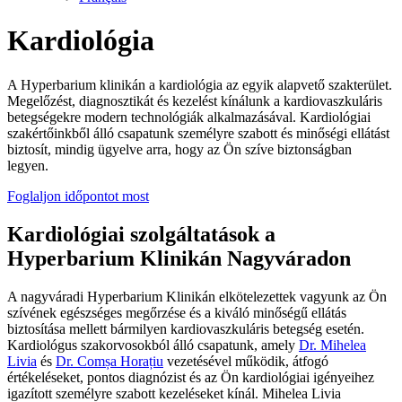
Kardiológia
A Hyperbarium klinikán a kardiológia az egyik alapvető szakterület.
Megelőzést, diagnosztikát és kezelést kínálunk a kardiovaszkuláris
betegségekre modern technológiák alkalmazásával. Kardiológiai
szakértőinkből álló csapatunk személyre szabott és minőségi ellátást
biztosít, mindig ügyelve arra, hogy az Ön szíve biztonságban
legyen.
Foglaljon időpontot most
Kardiológiai szolgáltatások a
Hyperbarium Klinikán Nagyváradon
A nagyváradi Hyperbarium Klinikán elkötelezettek vagyunk az Ön
szívének egészséges megőrzése és a kiváló minőségű ellátás
biztosítása mellett bármilyen kardiovaszkuláris betegség esetén.
Kardiológus szakorvosokból álló csapatunk, amely
Dr. Mihelea
Livia
és
Dr. Comșa Horațiu
vezetésével működik, átfogó
értékeléseket, pontos diagnózist és az Ön kardiológiai igényeihez
igazított személyre szabott kezeléseket kínál. Mihelea Livia