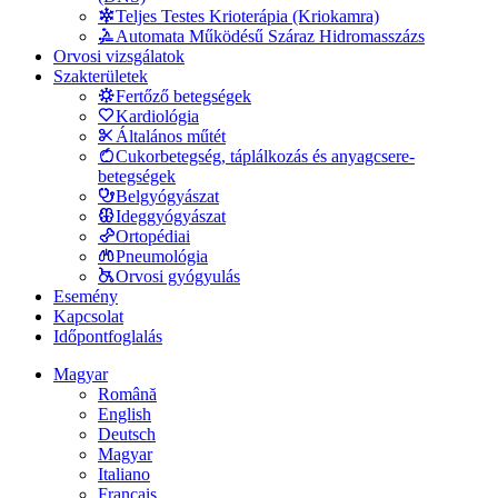
Teljes Testes Krioterápia (Kriokamra)
Automata Működésű Száraz Hidromasszázs
Orvosi vizsgálatok
Szakterületek
Fertőző betegségek
Kardiológia
Általános műtét
Cukorbetegség, táplálkozás és anyagcsere-
betegségek
Belgyógyászat
Ideggyógyászat
Ortopédiai
Pneumológia
Orvosi gyógyulás
Esemény
Kapcsolat
Időpontfoglalás
Magyar
Română
English
Deutsch
Magyar
Italiano
Français