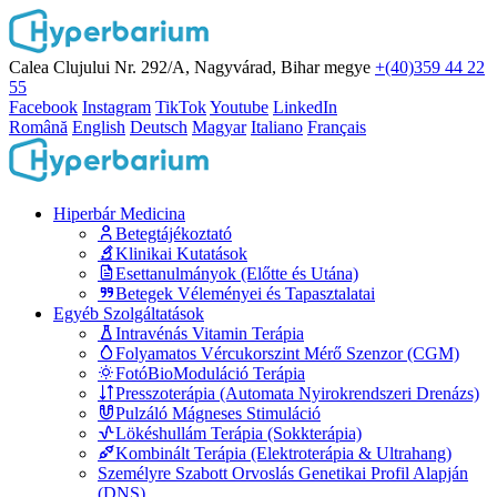
Calea Clujului Nr. 292/A, Nagyvárad, Bihar megye
+(40)359 44 22
55
Facebook
Instagram
TikTok
Youtube
LinkedIn
Română
English
Deutsch
Magyar
Italiano
Français
Hiperbár Medicina
Betegtájékoztató
Klinikai Kutatások
Esettanulmányok (Előtte és Utána)
Betegek Véleményei és Tapasztalatai
Egyéb Szolgáltatások
Intravénás Vitamin Terápia
Folyamatos Vércukorszint Mérő Szenzor (CGM)
FotóBioModuláció Terápia
Presszoterápia (Automata Nyirokrendszeri Drenázs)
Pulzáló Mágneses Stimuláció
Lökéshullám Terápia (Sokkterápia)
Kombinált Terápia (Elektroterápia & Ultrahang)
Személyre Szabott Orvoslás Genetikai Profil Alapján
(DNS)