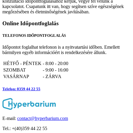
konzultáció időpontfoglalásához kérjük, vegye fel velünk a
kapcsolatot. Csapatunk itt van, hogy segítsen szíve egészségének
megőrzésében és életminőségének javításában.
Online Időpontfoglalás
TELEFONOS IDŐPONTFOGLALÁS
Időpontot foglalhat telefonon is a nyitvatartási időben. Emellett
bármilyen egyéb információért is rendelkezésére állunk.
HÉTFŐ - PÉNTEK
-
8:00 - 20:00
SZOMBAT
-
9:00 - 16:00
VASÁRNAP
-
ZÁRVA
Telefon: 0359 44 22 55
E-mail:
contact@hyperbarium.com
Tel.: +(40)359 44 22 55