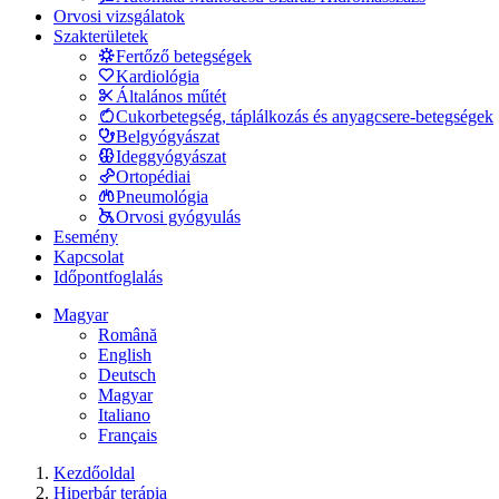
Orvosi vizsgálatok
Szakterületek
Fertőző betegségek
Kardiológia
Általános műtét
Cukorbetegség, táplálkozás és anyagcsere-betegségek
Belgyógyászat
Ideggyógyászat
Ortopédiai
Pneumológia
Orvosi gyógyulás
Esemény
Kapcsolat
Időpontfoglalás
Magyar
Română
English
Deutsch
Magyar
Italiano
Français
Kezdőoldal
Hiperbár terápia