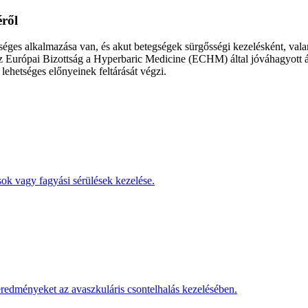
ről
es alkalmazása van, és akut betegségek sürgősségi kezelésként, vala
az Európai Bizottság a Hyperbaric Medicine (ECHM) által jóváhagyott áll
lehetséges előnyeinek feltárását végzi.
sok vagy fagyási sérülések kezelése.
eredményeket az avaszkuláris csontelhalás kezelésében.