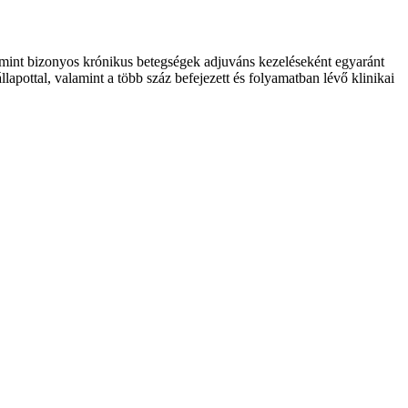
mint bizonyos krónikus betegségek adjuváns kezeléseként egyaránt
apottal, valamint a több száz befejezett és folyamatban lévő klinikai