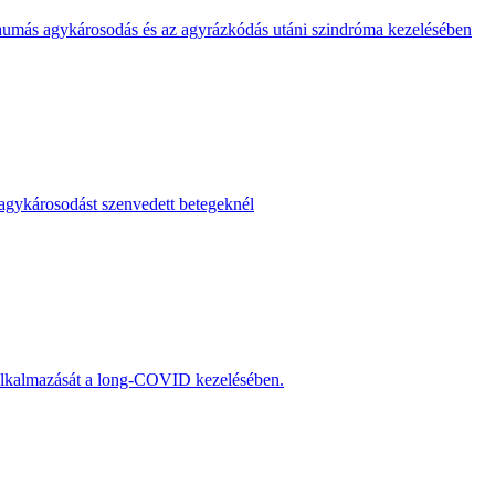
aumás agykárosodás és az agyrázkódás utáni szindróma kezelésében
z agykárosodást szenvedett betegeknél
lkalmazását a long-COVID kezelésében.