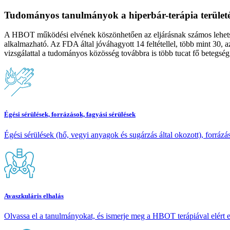
Tudományos tanulmányok a hiperbár-terápia területé
A HBOT működési elvének köszönhetően az eljárásnak számos lehetség
alkalmazható. Az FDA által jóváhagyott 14 feltétellel, több mint 30, 
vizsgálattal a tudományos közösség továbbra is több tucat fő betegség 
Égési sérülések, forrázások, fagyási sérülések
Égési sérülések (hő, vegyi anyagok és sugárzás által okozott), forrázá
Avaszkuláris elhalás
Olvassa el a tanulmányokat, és ismerje meg a HBOT terápiával elért 