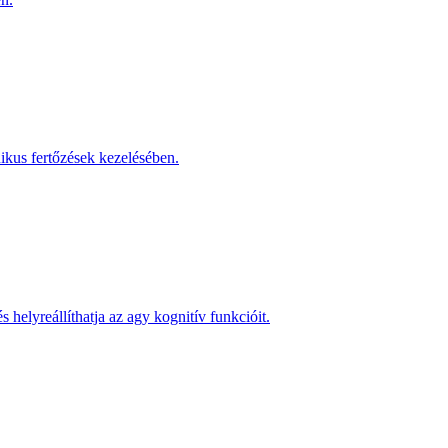
ikus fertőzések kezelésében.
helyreállíthatja az agy kognitív funkcióit.