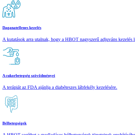
Daganatellenes kezelés
A kutatások arra utalnak, hogy a HBOT nagyszerű adjuváns kezelés l
A cukorbetegség szövődményei
A terápiát az FDA ajánlja a diabéteszes lábfekély kezelésére.
Bélbetegségek
A HBOT segíthet a gyulladásos bélbetegségek tüneteinek enyhítésébe