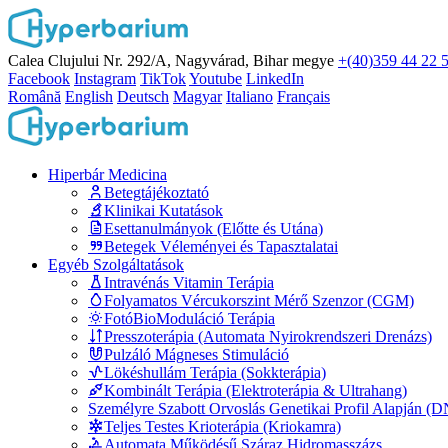
Calea Clujului Nr. 292/A, Nagyvárad, Bihar megye
+(40)359 44 22 
Facebook
Instagram
TikTok
Youtube
LinkedIn
Română
English
Deutsch
Magyar
Italiano
Français
Hiperbár Medicina
Betegtájékoztató
Klinikai Kutatások
Esettanulmányok (Előtte és Utána)
Betegek Véleményei és Tapasztalatai
Egyéb Szolgáltatások
Intravénás Vitamin Terápia
Folyamatos Vércukorszint Mérő Szenzor (CGM)
FotóBioModuláció Terápia
Presszoterápia (Automata Nyirokrendszeri Drenázs)
Pulzáló Mágneses Stimuláció
Lökéshullám Terápia (Sokkterápia)
Kombinált Terápia (Elektroterápia & Ultrahang)
Személyre Szabott Orvoslás Genetikai Profil Alapján (
Teljes Testes Krioterápia (Kriokamra)
Automata Működésű Száraz Hidromasszázs