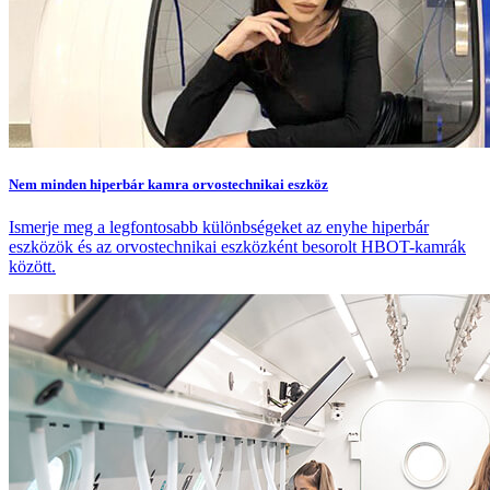
Nem minden hiperbár kamra orvostechnikai eszköz
Ismerje meg a legfontosabb különbségeket az enyhe hiperbár
eszközök és az orvostechnikai eszközként besorolt HBOT-kamrák
között.