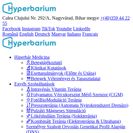
Calea Clujului Nr. 292/A, Nagyvárad, Bihar megye
+(40)359 44 22
55
Facebook
Instagram
TikTok
Youtube
LinkedIn
Română
English
Deutsch
Magyar
Italiano
Français
Hiperbár Medicina
Betegtájékoztató
Klinikai Kutatások
Esettanulmányok (Előtte és Utána)
Betegek Véleményei és Tapasztalatai
Egyéb Szolgáltatások
Intravénás Vitamin Terápia
Folyamatos Vércukorszint Mérő Szenzor (CGM)
FotóBioModuláció Terápia
Presszoterápia (Automata Nyirokrendszeri Drenázs)
Pulzáló Mágneses Stimuláció
Lökéshullám Terápia (Sokkterápia)
Kombinált Terápia (Elektroterápia & Ultrahang)
Személyre Szabott Orvoslás Genetikai Profil Alapján
(DNS)