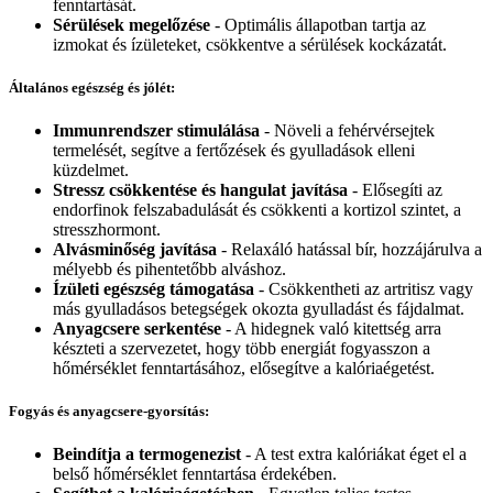
fenntartását.
Sérülések megelőzése
- Optimális állapotban tartja az
izmokat és ízületeket, csökkentve a sérülések kockázatát.
Általános egészség és jólét:
Immunrendszer stimulálása
- Növeli a fehérvérsejtek
termelését, segítve a fertőzések és gyulladások elleni
küzdelmet.
Stressz csökkentése és hangulat javítása
- Elősegíti az
endorfinok felszabadulását és csökkenti a kortizol szintet, a
stresszhormont.
Alvásminőség javítása
- Relaxáló hatással bír, hozzájárulva a
mélyebb és pihentetőbb alváshoz.
Ízületi egészség támogatása
- Csökkentheti az artritisz vagy
más gyulladásos betegségek okozta gyulladást és fájdalmat.
Anyagcsere serkentése
- A hidegnek való kitettség arra
készteti a szervezetet, hogy több energiát fogyasszon a
hőmérséklet fenntartásához, elősegítve a kalóriaégetést.
Fogyás és anyagcsere-gyorsítás:
Beindítja a termogenezist
- A test extra kalóriákat éget el a
belső hőmérséklet fenntartása érdekében.