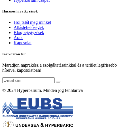
Hyperbarium csapat
Hasznos hivatkozások
Hol talál meg minket
Álláslehetőségek
Blogbejegyzések
Árak
Kapcsolat
Iratkozzon fel:
Maradjon naprakész a szolgáltatásainkkal és a terület legfrissebb
híreivel kapcsolatban!
© 2024
Hyperbarium
. Minden jog fenntartva