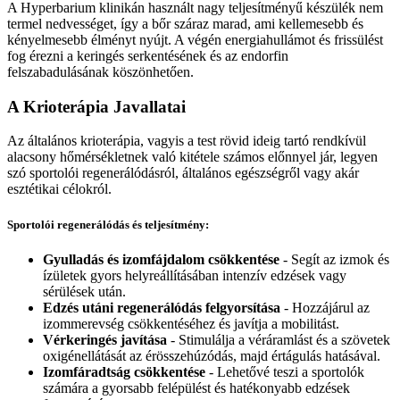
A Hyperbarium klinikán használt nagy teljesítményű készülék nem
termel nedvességet, így a bőr száraz marad, ami kellemesebb és
kényelmesebb élményt nyújt. A végén energiahullámot és frissülést
fog érezni a keringés serkentésének és az endorfin
felszabadulásának köszönhetően.
A Krioterápia Javallatai
Az általános krioterápia, vagyis a test rövid ideig tartó rendkívül
alacsony hőmérsékletnek való kitétele számos előnnyel jár, legyen
szó sportolói regenerálódásról, általános egészségről vagy akár
esztétikai célokról.
Sportolói regenerálódás és teljesítmény:
Gyulladás és izomfájdalom csökkentése
- Segít az izmok és
ízületek gyors helyreállításában intenzív edzések vagy
sérülések után.
Edzés utáni regenerálódás felgyorsítása
- Hozzájárul az
izommerevség csökkentéséhez és javítja a mobilitást.
Vérkeringés javítása
- Stimulálja a véráramlást és a szövetek
oxigénellátását az érösszehúzódás, majd értágulás hatásával.
Izomfáradtság csökkentése
- Lehetővé teszi a sportolók
számára a gyorsabb felépülést és hatékonyabb edzések