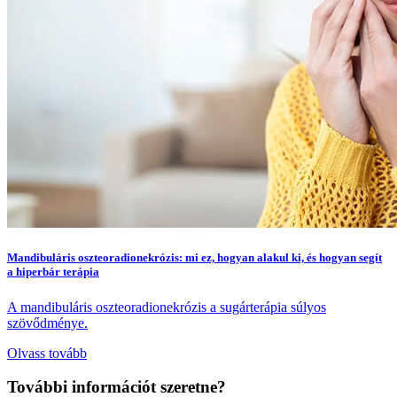
Mandibuláris oszteoradionekrózis: mi ez, hogyan alakul ki, és hogyan segít
a hiperbár terápia
A mandibuláris oszteoradionekrózis a sugárterápia súlyos
szövődménye.
Olvass tovább
További információt szeretne?