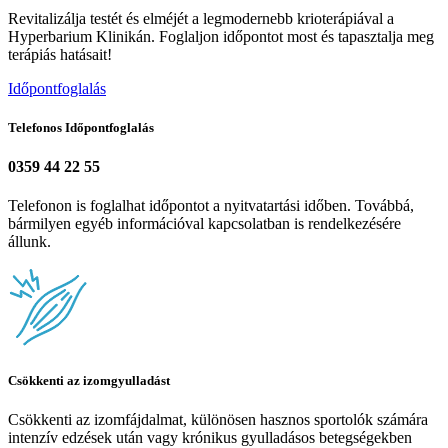
Revitalizálja testét és elméjét a legmodernebb krioterápiával a
Hyperbarium Klinikán. Foglaljon időpontot most és tapasztalja meg
terápiás hatásait!
Időpontfoglalás
Telefonos Időpontfoglalás
0359 44 22 55
Telefonon is foglalhat időpontot a nyitvatartási időben. Továbbá,
bármilyen egyéb információval kapcsolatban is rendelkezésére
állunk.
Csökkenti az izomgyulladást
Csökkenti az izomfájdalmat, különösen hasznos sportolók számára
intenzív edzések után vagy krónikus gyulladásos betegségekben