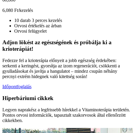
60,800
6,080 Ft/kezelés
10 darab 3 perces kezelés
Orvosi értékelés az árban
Orvosi felügyelet
Adjon lökést az egészségének és próbálja ki a
krioterápiát!
Fedezze fel a krioterápia előnyeit a jobb egészség érdekében:
serkenti a keringést, gyorsítja az izom regenerációt, csökkenti a
gyulladásokat és javítja a hangulatot – mindez csupán néhány
percnyi extrém hidegnek való kitettség során!
Időpontfoglalás
Hiperbáriumi cikkek
Legyen naprakész a legfrissebb hírekkel a Vitaminoterápia területén.
Pontos orvosi információk, tapasztalt szakorvosok által ellenőrzött
cikkekben.