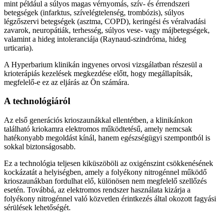
mint például a súlyos magas vérnyomás, szív- és érrendszeri
betegségek (infarktus, szívelégtelenség, trombózis), súlyos
légzőszervi betegségek (asztma, COPD), keringési és véralvadási
zavarok, neuropátiák, terhesség, súlyos vese- vagy májbetegségek,
valamint a hideg intoleranciája (Raynaud-szindróma, hideg
urticaria).
A Hyperbarium klinikán ingyenes orvosi vizsgálatban részesül a
krioterápiás kezelések megkezdése előtt, hogy megállapítsák,
megfelelő-e ez az eljárás az Ön számára.
A technológiáról
Az első generációs krioszaunákkal ellentétben, a klinikánkon
található kriokamra elektromos működtetésű, amely nemcsak
hatékonyabb megoldást kínál, hanem egészségügyi szempontból is
sokkal biztonságosabb.
Ez a technológia teljesen kiküszöböli az oxigénszint csökkenésének
kockázatát a helyiségben, amely a folyékony nitrogénnel működő
krioszaunákban fordulhat elő, különösen nem megfelelő szellőzés
esetén. Továbbá, az elektromos rendszer használata kizárja a
folyékony nitrogénnel való közvetlen érintkezés által okozott fagyási
sérülések lehetőségét.