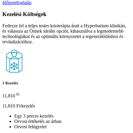
Időpontfoglalás
Kezelési Költségek
Fedezze fel a teljes testes krioterápia árait a Hyperbarium klinikán,
és válassza az Önnek ideális opciót, kihasználva a legmodernebb
technológiákat és az optimális környezetet a regenerálódáshoz és
revitalizációhoz.
1 Kezelés
Ft
11,810
11,810 Ft/kezelés
Egy 3 perces kezelés
Orvosi értékelés az árban
Orvosi felügyelet