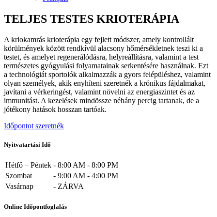
TELJES TESTES KRIOTERÁPIA
A kriokamrás krioterápia egy fejlett módszer, amely kontrollált
körülmények között rendkívül alacsony hőmérsékletnek teszi ki a
testet, és amelyet regenerálódásra, helyreállításra, valamint a test
természetes gyógyulási folyamatainak serkentésére használnak. Ezt
a technológiát sportolók alkalmazzák a gyors felépüléshez, valamint
olyan személyek, akik enyhíteni szeretnék a krónikus fájdalmakat,
javítani a vérkeringést, valamint növelni az energiaszintet és az
immunitást. A kezelések mindössze néhány percig tartanak, de a
jótékony hatások hosszan tartóak.
Időpontot szeretnék
Nyitvatartási Idő
Hétfő – Péntek
-
8:00 AM - 8:00 PM
Szombat
-
9:00 AM - 4:00 PM
Vasárnap
-
ZÁRVA
Online Időpontfoglalás