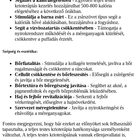
Segíthet a kalóriaégetésben
- Egyetlen teljes testes
krioterápiás kezelés hozzájárulhat 500-800 kalória
elégetéséhez a következő órákban.
Stimulálja a barna zsírt
- Ez a zsírszövet típus segít a
kalóriák hővé alakításában, hozzájárulva a fogyáshoz.
Segít a vízvisszatartás csökkentésében
- Támogatja a
nyirokrendszer működését és a méreganyagok kiürítését,
csökkentve a puffadás érzetét.
Szépség és esztétika:
Bőrfiatalítás
- Stimulálja a kollagén termelését, javítva a bőr
rugalmasságát és csökkentve a ráncokat.
Cellulit csökkentése és bőrfeszesítés
- Elősegíti a zsírégetést
és javítja a bőr megjelenését.
Bőrtextúra és bőregészség javítása
- Segíthet az akné, a
pigmentfoltok és egyéb bőrproblémák leküzdésében.
Haj és fejbőr revitalizációja
- Serkenti a fejbőr
vérkeringését, elősegítve a hajnövekedést.
Szervezet méregtelenítése
- Javítja a nyirokkeringést és
eltávolítja a méreganyagokat.
Fontos megjegyezni, hogy bár ezeket az előnyöket sok felhasználó
tapasztalta, a teljes testes krioterápia hatékonysága személyenként
változhat. A teljes testes krioterápiának vannak ellenjavallatai is,