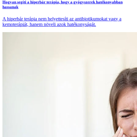
Hogyan segíti a hiperbár terápia, hogy a gyógyszerek hatékonyabban
hassanak
A hiperbár terápia nem helyettesíti az antibiotikumokat vagy a
kemoterápiát, hanem növeli azok hatékonyságát.