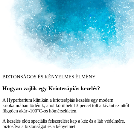
BIZTONSÁGOS ÉS KÉNYELMES ÉLMÉNY
Hogyan zajlik egy Krioterápiás kezelés?
A Hyperbarium klinikán a krioterápiás kezelés egy modern
kriokamrában történik, ahol körülbelül 3 percet tölt a kívánt szinttől
függően akár -100°C-os hőmérsékleten.
A kezelés előtt speciális felszerelést kap a kéz és a láb védelmére,
biztosítva a biztonságot és a kényelmet.