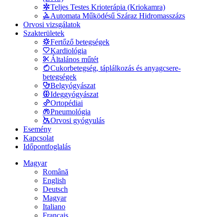
Teljes Testes Krioterápia (Kriokamra)
Automata Működésű Száraz Hidromasszázs
Orvosi vizsgálatok
Szakterületek
Fertőző betegségek
Kardiológia
Általános műtét
Cukorbetegség, táplálkozás és anyagcsere-
betegségek
Belgyógyászat
Ideggyógyászat
Ortopédiai
Pneumológia
Orvosi gyógyulás
Esemény
Kapcsolat
Időpontfoglalás
Magyar
Română
English
Deutsch
Magyar
Italiano
Français