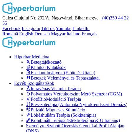
Calea Clujului Nr. 292/A, Nagyvárad, Bihar megye
+(40)359 44 22
55
Facebook
Instagram
TikTok
Youtube
LinkedIn
Română
English
Deutsch
Magyar
Italiano
Français
Hiperbár Medicina
Betegtájékoztató
Klinikai Kutatások
Esettanulmányok (Előtte és Utána)
Betegek Véleményei és Tapasztalatai
Egyéb Szolgáltatások
Intravénás Vitamin Terápia
Folyamatos Vércukorszint Mérő Szenzor (CGM)
FotóBioModuláció Terápia
Presszoterápia (Automata Nyirokrendszeri Drenázs)
Pulzáló Mágneses Stimuláció
Lökéshullám Terápia (Sokkterápia)
Kombinált Terápia (Elektroterápia & Ultrahang)
Személyre Szabott Orvoslás Genetikai Profil Alapján
(DNS)