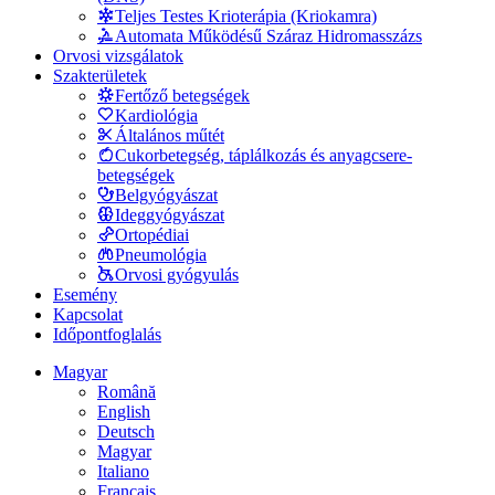
Teljes Testes Krioterápia (Kriokamra)
Automata Működésű Száraz Hidromasszázs
Orvosi vizsgálatok
Szakterületek
Fertőző betegségek
Kardiológia
Általános műtét
Cukorbetegség, táplálkozás és anyagcsere-
betegségek
Belgyógyászat
Ideggyógyászat
Ortopédiai
Pneumológia
Orvosi gyógyulás
Esemény
Kapcsolat
Időpontfoglalás
Magyar
Română
English
Deutsch
Magyar
Italiano
Français