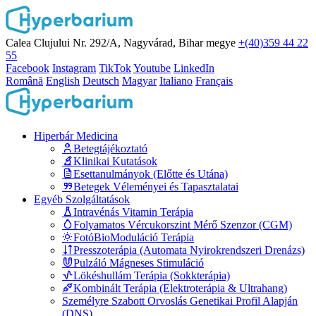
Calea Clujului Nr. 292/A, Nagyvárad, Bihar megye
+(40)359 44 22
55
Facebook
Instagram
TikTok
Youtube
LinkedIn
Română
English
Deutsch
Magyar
Italiano
Français
Hiperbár Medicina
Betegtájékoztató
Klinikai Kutatások
Esettanulmányok (Előtte és Utána)
Betegek Véleményei és Tapasztalatai
Egyéb Szolgáltatások
Intravénás Vitamin Terápia
Folyamatos Vércukorszint Mérő Szenzor (CGM)
FotóBioModuláció Terápia
Presszoterápia (Automata Nyirokrendszeri Drenázs)
Pulzáló Mágneses Stimuláció
Lökéshullám Terápia (Sokkterápia)
Kombinált Terápia (Elektroterápia & Ultrahang)
Személyre Szabott Orvoslás Genetikai Profil Alapján
(DNS)