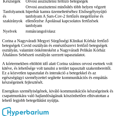
Készségek
Orvosi asszisztensi fertőző betegségek
Orvosi asszisztensi minősítés több helyen végzett
Tanfolyamok
hiperbár kamra üzemeltetéséhez
Elsősegélynyújtó
és
tanfolyam
A Sars-Cov-2 fertőzés megelőzése és
szakirányok
ellenőrzése
Ápolással kapcsolatos fertőzések
tanfolyam
Nyelvek
román/angol/olasz
Corina a Nagyváradi Megyei Sürgősségi Klinikai Kórház fertőző
betegségek Covid osztályán és emésztőszervi fertőző betegségek
osztályán, valamint önkéntesként a Nagyváradi Pelikán Kórház
Általános Sebészeti osztályán szerzett tapasztalatot.
A kórtermekben eltöltött idő alatt Corina számos orvosi esetnek volt
kitéve, és lehetősége volt tanulni a terület tapasztalt szakembereitől.
Ez a közvetlen tapasztalat és interakció a betegekkel és az
egészségügyi személyzettel segítette kommunikációs és empátiás
készségeinek fejlesztését.
Energikus személyiségének, kiváló kommunikációs készségeinek és
csapatmunkára való hajlandóságának köszönhetően elhivatottan a
lehető legjobb betegellátást nyújtja.