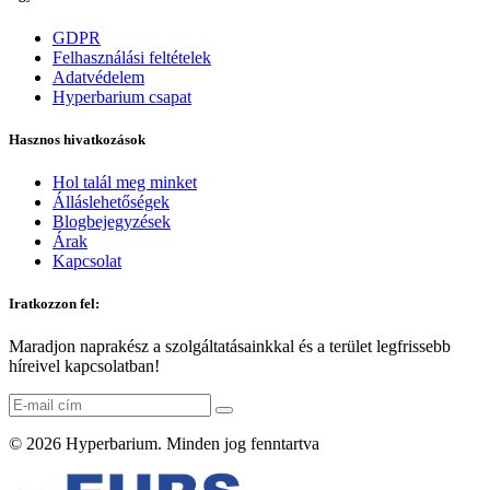
GDPR
Felhasználási feltételek
Adatvédelem
Hyperbarium csapat
Hasznos hivatkozások
Hol talál meg minket
Álláslehetőségek
Blogbejegyzések
Árak
Kapcsolat
Iratkozzon fel:
Maradjon naprakész a szolgáltatásainkkal és a terület legfrissebb
híreivel kapcsolatban!
© 2026
Hyperbarium
. Minden jog fenntartva