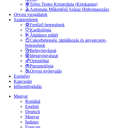
Teljes Testes Krioterápia (Kriokamra)
Automata Működésű Száraz Hidromasszázs
Orvosi vizsgálatok
Szakterületek
Fertőző betegségek
Kardiológia
Általános műtét
Cukorbetegség, táplálkozás és anyagcsere-
betegségek
Belgyógyászat
Ideggyógyászat
Ortopédiai
Pneumológia
Orvosi gyógyulás
Esemény
Kapcsolat
Időpontfoglalás
Magyar
Română
English
Deutsch
Magyar
Italiano
Français