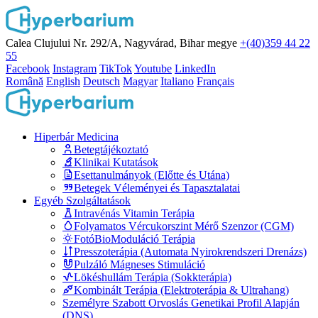
Calea Clujului Nr. 292/A, Nagyvárad, Bihar megye
+(40)359 44 22
55
Facebook
Instagram
TikTok
Youtube
LinkedIn
Română
English
Deutsch
Magyar
Italiano
Français
Hiperbár Medicina
Betegtájékoztató
Klinikai Kutatások
Esettanulmányok (Előtte és Utána)
Betegek Véleményei és Tapasztalatai
Egyéb Szolgáltatások
Intravénás Vitamin Terápia
Folyamatos Vércukorszint Mérő Szenzor (CGM)
FotóBioModuláció Terápia
Presszoterápia (Automata Nyirokrendszeri Drenázs)
Pulzáló Mágneses Stimuláció
Lökéshullám Terápia (Sokkterápia)
Kombinált Terápia (Elektroterápia & Ultrahang)
Személyre Szabott Orvoslás Genetikai Profil Alapján
(DNS)