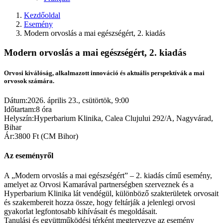
Kezdőoldal
Esemény
Modern orvoslás a mai egészségért, 2. kiadás
Modern orvoslás a mai egészségért, 2. kiadás
Orvosi kiválóság, alkalmazott innováció és aktuális perspektívák a mai
orvosok számára.
Dátum:
2026. április 23., csütörtök, 9:00
Időtartam:
8 óra
Helyszín:
Hyperbarium Klinika, Calea Clujului 292/A, Nagyvárad,
Bihar
Ár:
3800 Ft (CM Bihor)
Az eseményről
A „Modern orvoslás a mai egészségért” – 2. kiadás című esemény,
amelyet az Orvosi Kamarával partnerségben szerveznek és a
Hyperbarium Klinika lát vendégül, különböző szakterületek orvosait
és szakembereit hozza össze, hogy feltárják a jelenlegi orvosi
gyakorlat legfontosabb kihívásait és megoldásait.
Tanulási és együttműködési térként megtervezve az esemény