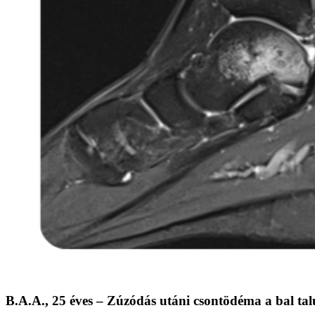
B.A.A., 25 éves – Zúzódás utáni csontödéma a bal talu