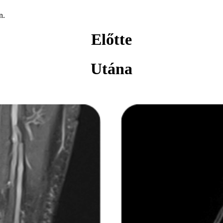
n.
Előtte
Utána