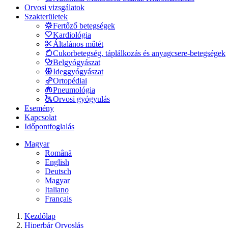
Orvosi vizsgálatok
Szakterületek
Fertőző betegségek
Kardiológia
Általános műtét
Cukorbetegség, táplálkozás és anyagcsere-betegségek
Belgyógyászat
Ideggyógyászat
Ortopédiai
Pneumológia
Orvosi gyógyulás
Esemény
Kapcsolat
Időpontfoglalás
Magyar
Română
English
Deutsch
Magyar
Italiano
Français
Kezdőlap
Hiperbár Orvoslás