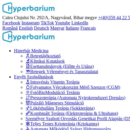
Calea Clujului Nr. 292/A, Nagyvárad, Bihar megye
+(40)359 44 22 
Facebook
Instagram
TikTok
Youtube
LinkedIn
Română
English
Deutsch
Magyar
Italiano
Français
Hiperbár Medicina
Betegtájékoztató
Klinikai Kutatások
Esettanulmányok (Előtte és Utána)
Betegek Véleményei és Tapasztalatai
Egyéb Szolgáltatások
Intravénás Vitamin Terápia
Folyamatos Vércukorszint Mérő Szenzor (CGM)
FotóBioModuláció Terápia
Presszoterápia (Automata Nyirokrendszeri Drenázs)
Pulzáló Mágneses Stimuláció
Lökéshullám Terápia (Sokkterápia)
Kombinált Terápia (Elektroterápia & Ultrahang)
Személyre Szabott Orvoslás Genetikai Profil Alapján (
Teljes Testes Krioterápia (Kriokamra)
Automata Működésű Száraz Hidromasszázs