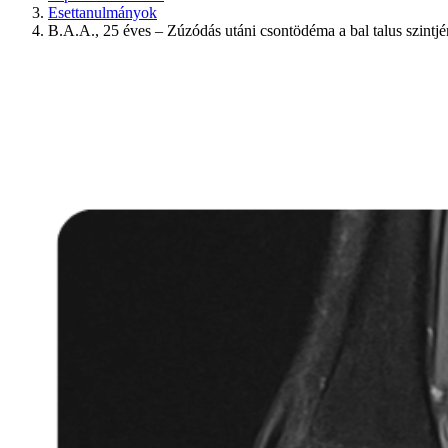
Esettanulmányok
B.A.A., 25 éves – Zúzódás utáni csontödéma a bal talus szintjé