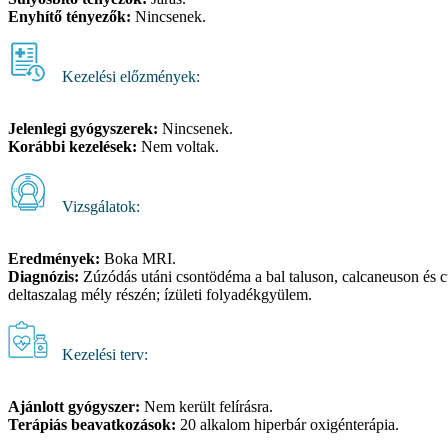
Enyhítő tényezők:
Nincsenek.
Kezelési előzmények:
Jelenlegi gyógyszerek:
Nincsenek.
Korábbi kezelések:
Nem voltak.
Vizsgálatok:
Eredmények:
Boka MRI.
Diagnózis:
Zúzódás utáni csontödéma a bal taluson, calcaneuson és cub
deltaszalag mély részén; ízületi folyadékgyülem.
Kezelési terv:
Ajánlott gyógyszer:
Nem került felírásra.
Terápiás beavatkozások:
20 alkalom hiperbár oxigénterápia.