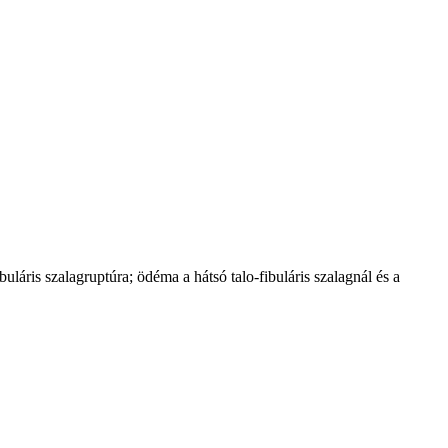
láris szalagruptúra; ödéma a hátsó talo-fibuláris szalagnál és a