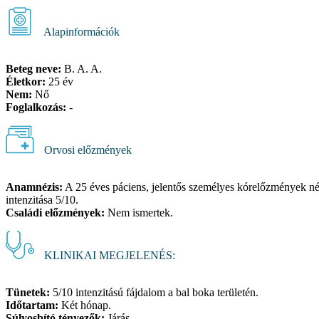
Alapinformációk
Beteg neve:
B. A. A.
Életkor:
25 év
Nem:
Nő
Foglalkozás:
-
Orvosi előzmények
Anamnézis:
A 25 éves páciens, jelentős személyes kórelőzmények nélk
intenzitása 5/10.
Családi előzmények:
Nem ismertek.
KLINIKAI MEGJELENÉS:
Tünetek:
5/10 intenzitású fájdalom a bal boka területén.
Időtartam:
Két hónap.
Súlyosbító tényezők:
Járás.