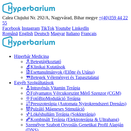
Calea Clujului Nr. 292/A, Nagyvárad, Bihar megye
+(40)359 44 22
55
Facebook
Instagram
TikTok
Youtube
LinkedIn
Română
English
Deutsch
Magyar
Italiano
Français
Hiperbár Medicina
Betegtájékoztató
Klinikai Kutatások
Esettanulmányok (Előtte és Utána)
Betegek Véleményei és Tapasztalatai
Egyéb Szolgáltatások
Intravénás Vitamin Terápia
Folyamatos Vércukorszint Mérő Szenzor (CGM)
FotóBioModuláció Terápia
Presszoterápia (Automata Nyirokrendszeri Drenázs)
Pulzáló Mágneses Stimuláció
Lökéshullám Terápia (Sokkterápia)
Kombinált Terápia (Elektroterápia & Ultrahang)
Személyre Szabott Orvoslás Genetikai Profil Alapján
(DNS)