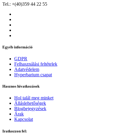
Tel.: +(40)359 44 22 55
Egyéb információ
GDPR
Felhasználási feltételek
Adatvédelem
Hyperbarium csapat
Hasznos hivatkozások
Hol talál meg minket
Álláslehetőségek
Blogbejegyzések
Árak
Kapcsolat
Iratkozzon fel: