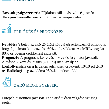
Kezelési terv:
Javasolt gyógyszerezés:
Fájdalomcsillapítás szükség esetén.
Terápiás beavatkozások:
20 hiperbár terápiás ülés.
FEJLŐDÉS ÉS PROGNÓZIS:
Fejlődés:
A beteg az első 20 ülést követő újraértékelésnél elmondta,
hogy fájdalmának intenzitása 60%-kal csökkent. Az MRI-vizsgálat
80%-os ödéma-csökkenést mutatott.
Prognózis:
A prognózis kedvező, a kezelés folytatása javasolt.
A második kezelési ciklus (40 ülés) után, az újabb
kontrollvizsgálaton a fájdalom jelentősen csökkent, 10/10-ről 2/10-
re. Radiológiailag az ödéma 95%-kal mérséklődött.
ZÁRÓ MEGJEGYZÉSEK:
Ortopédiai kontroll javasolt. Fenntartó ülések végzése szükség
esetén.