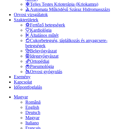
Teljes Testes Krioterápia (Kriokamra)
Automata Működésű Száraz Hidromasszázs
Orvosi vizsgálatok
Szakterületek
Fertőző betegségek
Kardiológia
Általános műtét
Cukorbetegség, táplálkozás és anyagcsere-
betegségek
Belgyógyászat
Ideggyógyászat
Ortopédiai
Pneumológia
Orvosi gyógyulás
Esemény
Kapcsolat
Időpontfoglalás
Magyar
Română
English
Deutsch
Magyar
Italiano
Français