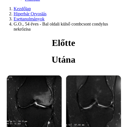
Kezdőlap
Hiperbár Orvoslás
Esettanulmányok
G.O., 54 éves - Bal oldali külső combcsont condylus
nekrózisa
Előtte
Utána