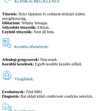
KLINIKAI MEGJELENÉS:
Tünetek:
Helyi fájdalom és csökkent térdzáró ízületi
mozgékonyság.
Időtartam:
Néhány hónapja.
Súlyosbító tényezők:
Elhízás.
Enyhítő tényezők:
Nem áll fenn.
Kezelési előzmények:
Jelenlegi gyógyszerek:
Nincsenek.
Korábbi kezelések:
Egyéb korábbi kezelés nélkül.
Vizsgálatok:
Eredmények:
Térd MRI.
Diagnózis:
Bal oldali külső combcsont condylus nekrózis.