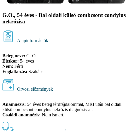
G.O., 54 éves - Bal oldali külső combcsont condylus
nekrózisa
Alapinformációk
Beteg neve:
G. O.
Életkor:
54 éves
Nem:
Férfi
Foglalkozás:
Szakács
Orvosi előzmények
Anamnézis:
54 éves beteg térdfájdalommal, MRI után bal oldali
külső combcsont condylus nekrózis diagnózissal.
Családi anamnézis:
Nem ismert.