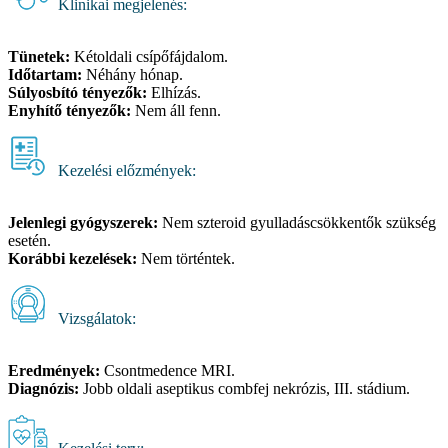
Klinikai megjelenés:
Tünetek:
Kétoldali csípőfájdalom.
Időtartam:
Néhány hónap.
Súlyosbító tényezők:
Elhízás.
Enyhítő tényezők:
Nem áll fenn.
Kezelési előzmények:
Jelenlegi gyógyszerek:
Nem szteroid gyulladáscsökkentők szükség
esetén.
Korábbi kezelések:
Nem történtek.
Vizsgálatok:
Eredmények:
Csontmedence MRI.
Diagnózis:
Jobb oldali aseptikus combfej nekrózis, III. stádium.