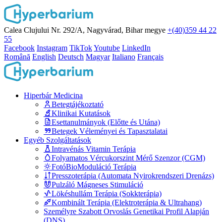
Calea Clujului Nr. 292/A, Nagyvárad, Bihar megye
+(40)359 44 22
55
Facebook
Instagram
TikTok
Youtube
LinkedIn
Română
English
Deutsch
Magyar
Italiano
Français
Hiperbár Medicina
Betegtájékoztató
Klinikai Kutatások
Esettanulmányok (Előtte és Utána)
Betegek Véleményei és Tapasztalatai
Egyéb Szolgáltatások
Intravénás Vitamin Terápia
Folyamatos Vércukorszint Mérő Szenzor (CGM)
FotóBioModuláció Terápia
Presszoterápia (Automata Nyirokrendszeri Drenázs)
Pulzáló Mágneses Stimuláció
Lökéshullám Terápia (Sokkterápia)
Kombinált Terápia (Elektroterápia & Ultrahang)
Személyre Szabott Orvoslás Genetikai Profil Alapján
(DNS)