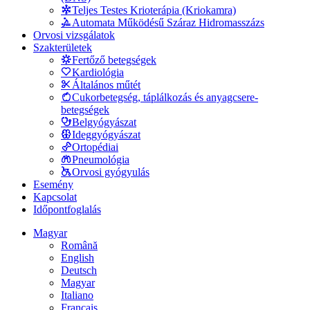
Teljes Testes Krioterápia (Kriokamra)
Automata Működésű Száraz Hidromasszázs
Orvosi vizsgálatok
Szakterületek
Fertőző betegségek
Kardiológia
Általános műtét
Cukorbetegség, táplálkozás és anyagcsere-
betegségek
Belgyógyászat
Ideggyógyászat
Ortopédiai
Pneumológia
Orvosi gyógyulás
Esemény
Kapcsolat
Időpontfoglalás
Magyar
Română
English
Deutsch
Magyar
Italiano
Français