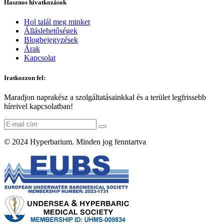
Hasznos hivatkozások
Hol talál meg minket
Álláslehetőségek
Blogbejegyzések
Árak
Kapcsolat
Iratkozzon fel:
Maradjon naprakész a szolgáltatásainkkal és a terület legfrissebb
híreivel kapcsolatban!
© 2024
Hyperbarium
. Minden jog fenntartva