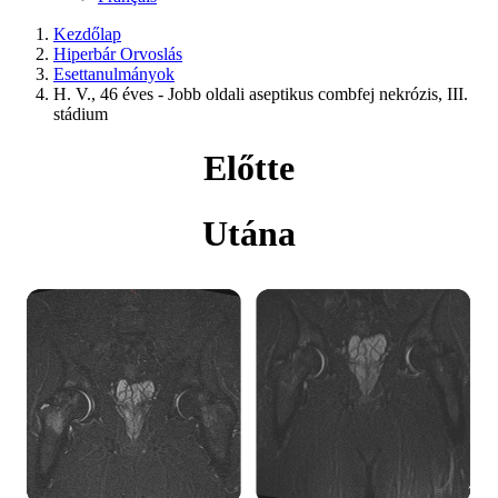
Kezdőlap
Hiperbár Orvoslás
Esettanulmányok
H. V., 46 éves - Jobb oldali aseptikus combfej nekrózis, III.
stádium
Előtte
Utána