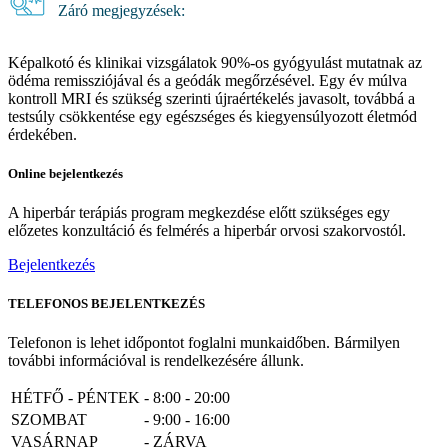
Záró megjegyzések:
Képalkotó és klinikai vizsgálatok 90%-os gyógyulást mutatnak az
ödéma remissziójával és a geódák megőrzésével. Egy év múlva
kontroll MRI és szükség szerinti újraértékelés javasolt, továbbá a
testsúly csökkentése egy egészséges és kiegyensúlyozott életmód
érdekében.
Online bejelentkezés
A hiperbár terápiás program megkezdése előtt szükséges egy
előzetes konzultáció és felmérés a hiperbár orvosi szakorvostól.
Bejelentkezés
TELEFONOS BEJELENTKEZÉS
Telefonon is lehet időpontot foglalni munkaidőben. Bármilyen
további információval is rendelkezésére állunk.
HÉTFŐ - PÉNTEK
-
8:00 - 20:00
SZOMBAT
-
9:00 - 16:00
VASÁRNAP
-
ZÁRVA