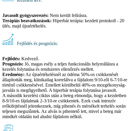
Kezelési terv:
Javasolt gyógyszerezés:
Nem került felírásra.
Terápiás beavatkozások:
Hiperbár terápia: kezdeti protokoll - 20
ülés, majd újraértékelés.
Fejlődés és prognózis:
Fejlődés:
Kedvező.
Prognózis:
Jó, magas esély a teljes funkcionális helyreállásra a
kezelés folytatása és rendszeres ellenőrzés mellett.
Eredmény:
Az újraértékelésnél az ödéma 50%-os csökkenését
állapították meg, klinikailag korrelálva a fájdalom 9/10-ről 6-7/10-re
történő csökkenésével. Emellett körülbelül 40%-os mozgékonyság-
javulás is megfigyelhető. A hiperbár terápia folytatása javasolt.
A második kezelési ciklus után a beteg elmondja, hogy a kezdetben
8-9/10-es fájdalmak 2-3/10-re csökkentek. Ezek csak intenzív
erőkifejtésnél jelentkeznek, míg pihenés és mérsékelt terhelés során
teljesen megszűntek. Az alvás is pihentető lett, mivel a beteg már
mindkét oldalán tud aludni fájdalom nélkül.