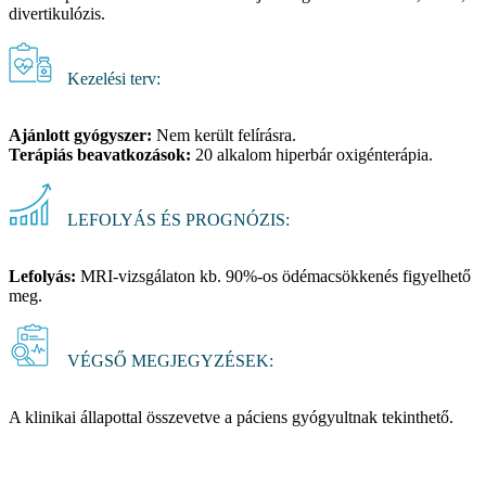
divertikulózis.
Kezelési terv:
Ajánlott gyógyszer:
Nem került felírásra.
Terápiás beavatkozások:
20 alkalom hiperbár oxigénterápia.
LEFOLYÁS ÉS PROGNÓZIS:
Lefolyás:
MRI-vizsgálaton kb. 90%-os ödémacsökkenés figyelhető
meg.
VÉGSŐ MEGJEGYZÉSEK:
A klinikai állapottal összevetve a páciens gyógyultnak tekinthető.