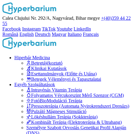
Calea Clujului Nr. 292/A, Nagyvárad, Bihar megye
+(40)359 44 22
55
Facebook
Instagram
TikTok
Youtube
LinkedIn
Română
English
Deutsch
Magyar
Italiano
Français
Hiperbár Medicina
Betegtájékoztató
Klinikai Kutatások
Esettanulmányok (Előtte és Utána)
Betegek Véleményei és Tapasztalatai
Egyéb Szolgáltatások
Intravénás Vitamin Terápia
Folyamatos Vércukorszint Mérő Szenzor (CGM)
FotóBioModuláció Terápia
Presszoterápia (Automata Nyirokrendszeri Drenázs)
Pulzáló Mágneses Stimuláció
Lökéshullám Terápia (Sokkterápia)
Kombinált Terápia (Elektroterápia & Ultrahang)
Személyre Szabott Orvoslás Genetikai Profil Alapján
(DNS)