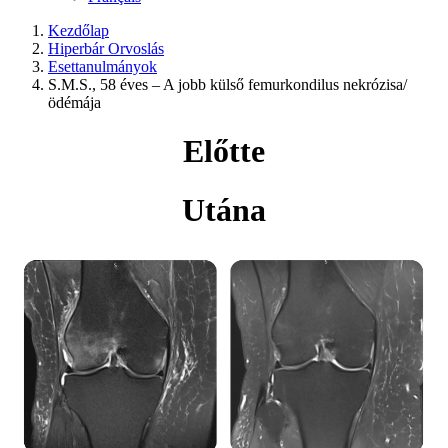
Kezdőlap
Hiperbár Orvoslás
Esettanulmányok
S.M.S., 58 éves – A jobb külső femurkondilus nekrózisa/
ödémája
Előtte
Utána