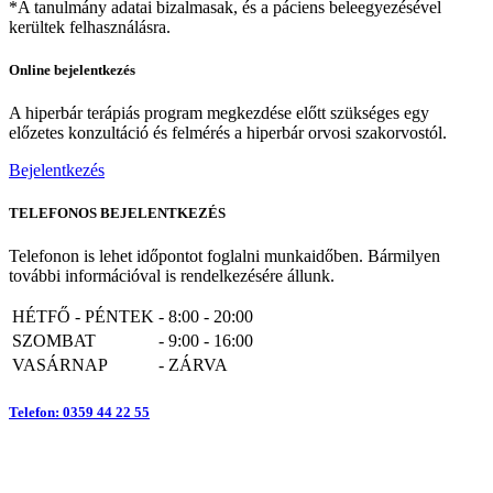
*A tanulmány adatai bizalmasak, és a páciens beleegyezésével
kerültek felhasználásra.
Online bejelentkezés
A hiperbár terápiás program megkezdése előtt szükséges egy
előzetes konzultáció és felmérés a hiperbár orvosi szakorvostól.
Bejelentkezés
TELEFONOS BEJELENTKEZÉS
Telefonon is lehet időpontot foglalni munkaidőben. Bármilyen
további információval is rendelkezésére állunk.
HÉTFŐ - PÉNTEK
-
8:00 - 20:00
SZOMBAT
-
9:00 - 16:00
VASÁRNAP
-
ZÁRVA
Telefon: 0359 44 22 55