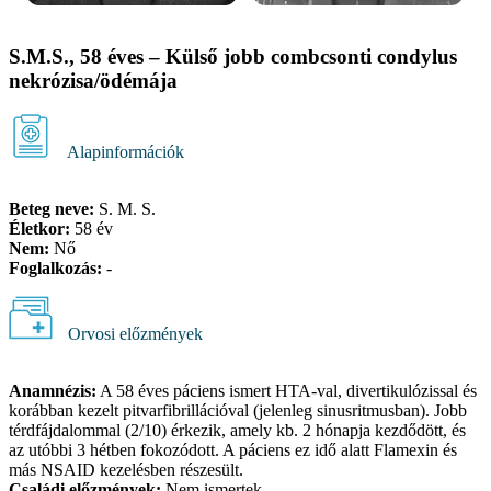
S.M.S., 58 éves – Külső jobb combcsonti condylus
nekrózisa/ödémája
Alapinformációk
Beteg neve:
S. M. S.
Életkor:
58 év
Nem:
Nő
Foglalkozás:
-
Orvosi előzmények
Anamnézis:
A 58 éves páciens ismert HTA-val, divertikulózissal és
korábban kezelt pitvarfibrillációval (jelenleg sinusritmusban). Jobb
térdfájdalommal (2/10) érkezik, amely kb. 2 hónapja kezdődött, és
az utóbbi 3 hétben fokozódott. A páciens ez idő alatt Flamexin és
más NSAID kezelésben részesült.
Családi előzmények:
Nem ismertek.