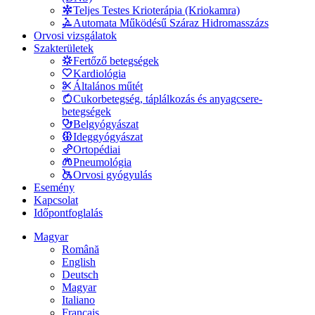
Teljes Testes Krioterápia (Kriokamra)
Automata Működésű Száraz Hidromasszázs
Orvosi vizsgálatok
Szakterületek
Fertőző betegségek
Kardiológia
Általános műtét
Cukorbetegség, táplálkozás és anyagcsere-
betegségek
Belgyógyászat
Ideggyógyászat
Ortopédiai
Pneumológia
Orvosi gyógyulás
Esemény
Kapcsolat
Időpontfoglalás
Magyar
Română
English
Deutsch
Magyar
Italiano
Français