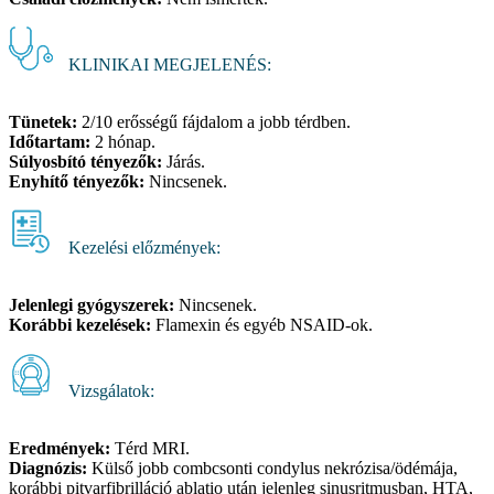
KLINIKAI MEGJELENÉS:
Tünetek:
2/10 erősségű fájdalom a jobb térdben.
Időtartam:
2 hónap.
Súlyosbító tényezők:
Járás.
Enyhítő tényezők:
Nincsenek.
Kezelési előzmények:
Jelenlegi gyógyszerek:
Nincsenek.
Korábbi kezelések:
Flamexin és egyéb NSAID-ok.
Vizsgálatok:
Eredmények:
Térd MRI.
Diagnózis:
Külső jobb combcsonti condylus nekrózisa/ödémája,
korábbi pitvarfibrilláció ablatio után jelenleg sinusritmusban, HTA,