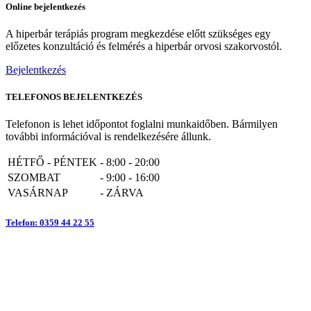
Online bejelentkezés
A hiperbár terápiás program megkezdése előtt szükséges egy
előzetes konzultáció és felmérés a hiperbár orvosi szakorvostól.
Bejelentkezés
TELEFONOS BEJELENTKEZÉS
Telefonon is lehet időpontot foglalni munkaidőben. Bármilyen
további információval is rendelkezésére állunk.
HÉTFŐ - PÉNTEK
-
8:00 - 20:00
SZOMBAT
-
9:00 - 16:00
VASÁRNAP
-
ZÁRVA
Telefon: 0359 44 22 55