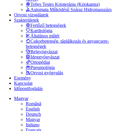
Teljes Testes Krioterápia (Kriokamra)
Automata Működésű Száraz Hidromasszázs
Orvosi vizsgálatok
Szakterületek
Fertőző betegségek
Kardiológia
Általános műtét
Cukorbetegség, táplálkozás és anyagcsere-
betegségek
Belgyógyászat
Ideggyógyászat
Ortopédiai
Pneumológia
Orvosi gyógyulás
Esemény
Kapcsolat
Időpontfoglalás
Magyar
Română
English
Deutsch
Magyar
Italiano
Français