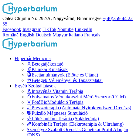
Calea Clujului Nr. 292/A, Nagyvárad, Bihar megye
+(40)359 44 22
55
Facebook
Instagram
TikTok
Youtube
LinkedIn
Română
English
Deutsch
Magyar
Italiano
Français
Hiperbár Medicina
Betegtájékoztató
Klinikai Kutatások
Esettanulmányok (Előtte és Utána)
Betegek Véleményei és Tapasztalatai
Egyéb Szolgáltatások
Intravénás Vitamin Terápia
Folyamatos Vércukorszint Mérő Szenzor (CGM)
FotóBioModuláció Terápia
Presszoterápia (Automata Nyirokrendszeri Drenázs)
Pulzáló Mágneses Stimuláció
Lökéshullám Terápia (Sokkterápia)
Kombinált Terápia (Elektroterápia & Ultrahang)
Személyre Szabott Orvoslás Genetikai Profil Alapján
(DNS)