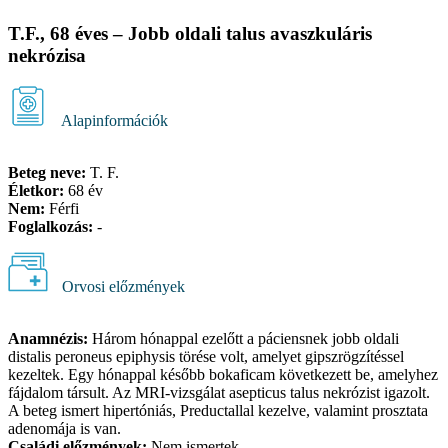
T.F., 68 éves – Jobb oldali talus avaszkuláris
nekrózisa
Alapinformációk
Beteg neve:
T. F.
Életkor:
68 év
Nem:
Férfi
Foglalkozás:
-
Orvosi előzmények
Anamnézis:
Három hónappal ezelőtt a páciensnek jobb oldali
distalis peroneus epiphysis törése volt, amelyet gipszrögzítéssel
kezeltek. Egy hónappal később bokaficam következett be, amelyhez
fájdalom társult. Az MRI-vizsgálat asepticus talus nekrózist igazolt.
A beteg ismert hipertóniás, Preductallal kezelve, valamint prosztata
adenomája is van.
Családi előzmények:
Nem ismertek.