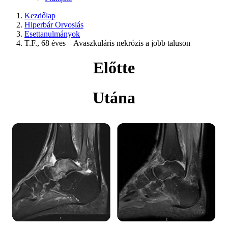
Kezdőlap
Hiperbár Orvoslás
Esettanulmányok
T.F., 68 éves – Avaszkuláris nekrózis a jobb taluson
Előtte
Utána