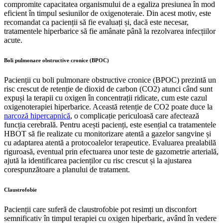
compromite capacitatea organismului de a egaliza presiunea în mod
eficient în timpul sesiunilor de oxigenoteraie. Din acest motiv, este
recomandat ca pacienții să fie evaluați și, dacă este necesar,
tratamentele hiperbarice să fie amânate până la rezolvarea infecțiilor
acute.
Boli pulmonare obstructive cronice (BPOC)
Pacienții cu boli pulmonare obstructive cronice (BPOC) prezintă un
risc crescut de retenție de dioxid de carbon (CO2) atunci când sunt
expuși la terapii cu oxigen în concentrații ridicate, cum este cazul
oxigenoterapiei hiperbarice. Această retenție de CO2 poate duce la
narcoză hipercapnică
, o complicație periculoasă care afectează
funcția cerebrală. Pentru acești pacienți, este esențial ca tratamentele
HBOT să fie realizate cu monitorizare atentă a gazelor sangvine și
cu adaptarea atentă a protocoalelor terapeutice. Evaluarea prealabilă
riguroasă, eventual prin efectuarea unor teste de gazometrie arterială,
ajută la identificarea pacienților cu risc crescut și la ajustarea
corespunzătoare a planului de tratament.
Claustrofobie
Pacienții care suferă de claustrofobie pot resimți un disconfort
semnificativ în timpul terapiei cu oxigen hiperbaric, având în vedere