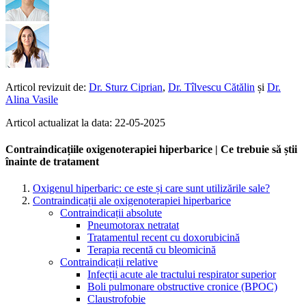
Articol revizuit de:
Dr. Sturz Ciprian
,
Dr. Tîlvescu Cătălin
și
Dr.
Alina Vasile
Articol actualizat la data: 22-05-2025
Contraindicațiile oxigenoterapiei hiperbarice | Ce trebuie să știi
înainte de tratament
Oxigenul hiperbaric: ce este și care sunt utilizările sale?
Contraindicații ale oxigenoterapiei hiperbarice
Contraindicații absolute
Pneumotorax netratat
Tratamentul recent cu doxorubicină
Terapia recentă cu bleomicină
Contraindicații relative
Infecții acute ale tractului respirator superior
Boli pulmonare obstructive cronice (BPOC)
Claustrofobie