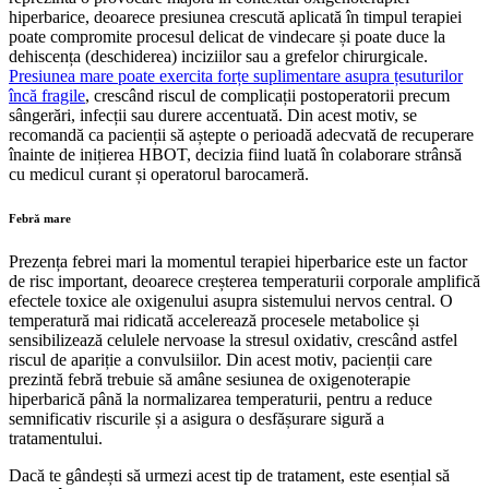
hiperbarice, deoarece presiunea crescută aplicată în timpul terapiei
poate compromite procesul delicat de vindecare și poate duce la
dehiscența (deschiderea) inciziilor sau a grefelor chirurgicale.
Presiunea mare poate exercita forțe suplimentare asupra țesuturilor
încă fragile
, crescând riscul de complicații postoperatorii precum
sângerări, infecții sau durere accentuată. Din acest motiv, se
recomandă ca pacienții să aștepte o perioadă adecvată de recuperare
înainte de inițierea HBOT, decizia fiind luată în colaborare strânsă
cu medicul curant și operatorul barocameră.
Febră mare
Prezența febrei mari la momentul terapiei hiperbarice este un factor
de risc important, deoarece creșterea temperaturii corporale amplifică
efectele toxice ale oxigenului asupra sistemului nervos central. O
temperatură mai ridicată accelerează procesele metabolice și
sensibilizează celulele nervoase la stresul oxidativ, crescând astfel
riscul de apariție a convulsiilor. Din acest motiv, pacienții care
prezintă febră trebuie să amâne sesiunea de oxigenoterapie
hiperbarică până la normalizarea temperaturii, pentru a reduce
semnificativ riscurile și a asigura o desfășurare sigură a
tratamentului.
Dacă te gândești să urmezi acest tip de tratament, este esențial să