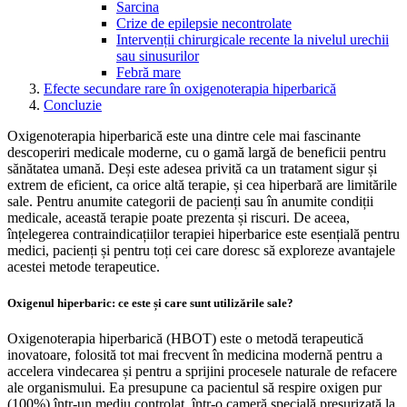
Sarcina
Crize de epilepsie necontrolate
Intervenții chirurgicale recente la nivelul urechii
sau sinusurilor
Febră mare
Efecte secundare rare în oxigenoterapia hiperbarică
Concluzie
Oxigenoterapia hiperbarică este una dintre cele mai fascinante
descoperiri medicale moderne, cu o gamă largă de beneficii pentru
sănătatea umană. Deși este adesea privită ca un tratament sigur și
extrem de eficient, ca orice altă terapie, și cea hiperbară are limitările
sale. Pentru anumite categorii de pacienți sau în anumite condiții
medicale, această terapie poate prezenta și riscuri. De aceea,
înțelegerea contraindicațiilor terapiei hiperbarice este esențială pentru
medici, pacienți și pentru toți cei care doresc să exploreze avantajele
acestei metode terapeutice.
Oxigenul hiperbaric: ce este și care sunt utilizările sale?
Oxigenoterapia hiperbarică (HBOT) este o metodă terapeutică
inovatoare, folosită tot mai frecvent în medicina modernă pentru a
accelera vindecarea și pentru a sprijini procesele naturale de refacere
ale organismului. Ea presupune ca pacientul să respire oxigen pur
(100%) într-un mediu controlat, într-o cameră specială presurizată la