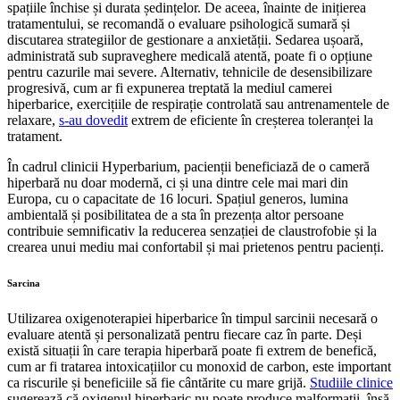
spațiile închise și durata ședințelor. De aceea, înainte de inițierea
tratamentului, se recomandă o evaluare psihologică sumară și
discutarea strategiilor de gestionare a anxietății. Sedarea ușoară,
administrată sub supraveghere medicală atentă, poate fi o opțiune
pentru cazurile mai severe. Alternativ, tehnicile de desensibilizare
progresivă, cum ar fi expunerea treptată la mediul camerei
hiperbarice, exercițiile de respirație controlată sau antrenamentele de
relaxare,
s-au dovedit
extrem de eficiente în creșterea toleranței la
tratament.
În cadrul clinicii Hyperbarium, pacienții beneficiază de o cameră
hiperbară nu doar modernă, ci și una dintre cele mai mari din
Europa, cu o capacitate de 16 locuri. Spațiul generos, lumina
ambientală și posibilitatea de a sta în prezența altor persoane
contribuie semnificativ la reducerea senzației de claustrofobie și la
crearea unui mediu mai confortabil și mai prietenos pentru pacienți.
Sarcina
Utilizarea oxigenoterapiei hiperbarice în timpul sarcinii necesară o
evaluare atentă și personalizată pentru fiecare caz în parte. Deși
există situații în care terapia hiperbară poate fi extrem de benefică,
cum ar fi tratarea intoxicațiilor cu monoxid de carbon, este important
ca riscurile și beneficiile să fie cântărite cu mare grijă.
Studiile clinice
sugerează că oxigenul hiperbaric nu poate produce malformații, însă