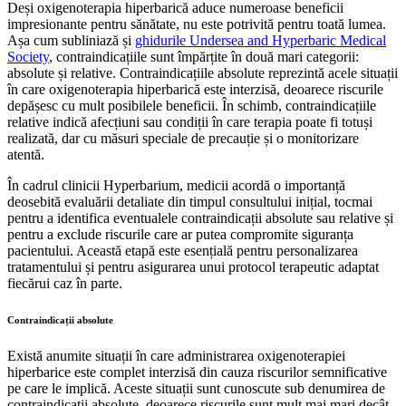
Deși oxigenoterapia hiperbarică aduce numeroase beneficii
impresionante pentru sănătate, nu este potrivită pentru toată lumea.
Așa cum subliniază și
ghidurile Undersea and Hyperbaric Medical
Society
, contraindicațiile sunt împărțite în două mari categorii:
absolute și relative. Contraindicațiile absolute reprezintă acele situații
în care oxigenoterapia hiperbarică este interzisă, deoarece riscurile
depășesc cu mult posibilele beneficii. În schimb, contraindicațiile
relative indică afecțiuni sau condiții în care terapia poate fi totuși
realizată, dar cu măsuri speciale de precauție și o monitorizare
atentă.
În cadrul clinicii Hyperbarium, medicii acordă o importanță
deosebită evaluării detaliate din timpul consultului inițial, tocmai
pentru a identifica eventualele contraindicații absolute sau relative și
pentru a exclude riscurile care ar putea compromite siguranța
pacientului. Această etapă este esențială pentru personalizarea
tratamentului și pentru asigurarea unui protocol terapeutic adaptat
fiecărui caz în parte.
Contraindicații absolute
Există anumite situații în care administrarea oxigenoterapiei
hiperbarice este complet interzisă din cauza riscurilor semnificative
pe care le implică. Aceste situații sunt cunoscute sub denumirea de
contraindicații absolute, deoarece riscurile sunt mult mai mari decât