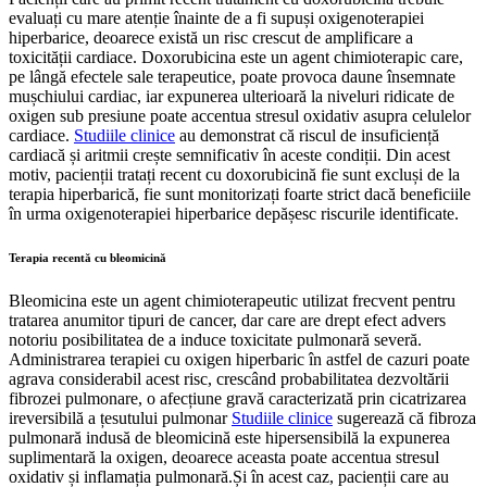
evaluați cu mare atenție înainte de a fi supuși oxigenoterapiei
hiperbarice, deoarece există un risc crescut de amplificare a
toxicității cardiace. Doxorubicina este un agent chimioterapic care,
pe lângă efectele sale terapeutice, poate provoca daune însemnate
mușchiului cardiac, iar expunerea ulterioară la niveluri ridicate de
oxigen sub presiune poate accentua stresul oxidativ asupra celulelor
cardiace.
Studiile clinice
au demonstrat că riscul de insuficiență
cardiacă și aritmii crește semnificativ în aceste condiții. Din acest
motiv, pacienții tratați recent cu doxorubicină fie sunt excluși de la
terapia hiperbarică, fie sunt monitorizați foarte strict dacă beneficiile
în urma oxigenoterapiei hiperbarice depășesc riscurile identificate.
Terapia recentă cu bleomicină
Bleomicina este un agent chimioterapeutic utilizat frecvent pentru
tratarea anumitor tipuri de cancer, dar care are drept efect advers
notoriu posibilitatea de a induce toxicitate pulmonară severă.
Administrarea terapiei cu oxigen hiperbaric în astfel de cazuri poate
agrava considerabil acest risc, crescând probabilitatea dezvoltării
fibrozei pulmonare, o afecțiune gravă caracterizată prin cicatrizarea
ireversibilă a țesutului pulmonar
Studiile clinice
sugerează că fibroza
pulmonară indusă de bleomicină este hipersensibilă la expunerea
suplimentară la oxigen, deoarece aceasta poate accentua stresul
oxidativ și inflamația pulmonară.Și în acest caz, pacienții care au