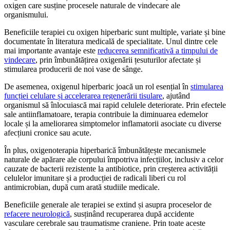
oxigen care susține procesele naturale de vindecare ale
organismului.
Beneficiile terapiei cu oxigen hiperbaric sunt multiple, variate și bine
documentate în literatura medicală de specialitate. Unul dintre cele
mai importante avantaje este
reducerea semnificativă a timpului de
vindecare
, prin îmbunătățirea oxigenării țesuturilor afectate și
stimularea producerii de noi vase de sânge.
De asemenea, oxigenul hiperbaric joacă un rol esențial în
stimularea
funcției celulare și accelerarea regenerării tisulare
, ajutând
organismul să înlocuiască mai rapid celulele deteriorate. Prin efectele
sale antiinflamatoare, terapia contribuie la diminuarea edemelor
locale și la ameliorarea simptomelor inflamatorii asociate cu diverse
afecțiuni cronice sau acute.
În plus, oxigenoterapia hiperbarică îmbunătățește mecanismele
naturale de apărare ale corpului împotriva infecțiilor, inclusiv a celor
cauzate de bacterii rezistente la antibiotice, prin creșterea activității
celulelor imunitare și a producției de radicali liberi cu rol
antimicrobian, după cum arată studiile medicale.
Beneficiile generale ale terapiei se extind și asupra proceselor de
refacere neurologică
, susținând recuperarea după accidente
vasculare cerebrale sau traumatisme craniene. Prin toate aceste