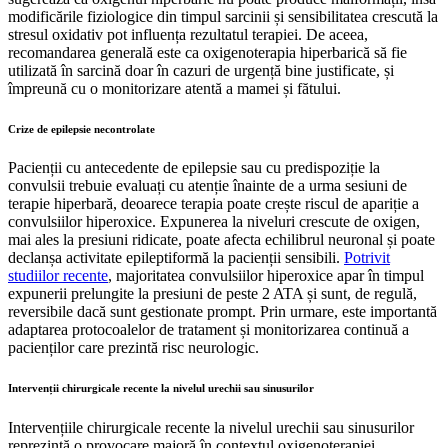
modificările fiziologice din timpul sarcinii și sensibilitatea crescută la
stresul oxidativ pot influența rezultatul terapiei. De aceea,
recomandarea generală este ca oxigenoterapia hiperbarică să fie
utilizată în sarcină doar în cazuri de urgență bine justificate, și
împreună cu o monitorizare atentă a mamei și fătului.
Crize de epilepsie necontrolate
Pacienții cu antecedente de epilepsie sau cu predispoziție la
convulsii trebuie evaluați cu atenție înainte de a urma sesiuni de
terapie hiperbară, deoarece terapia poate crește riscul de apariție a
convulsiilor hiperoxice. Expunerea la niveluri crescute de oxigen,
mai ales la presiuni ridicate, poate afecta echilibrul neuronal și poate
declanșa activitate epileptiformă la pacienții sensibili.
Potrivit
studiilor recente
, majoritatea convulsiilor hiperoxice apar în timpul
expunerii prelungite la presiuni de peste 2 ATA și sunt, de regulă,
reversibile dacă sunt gestionate prompt. Prin urmare, este importantă
adaptarea protocoalelor de tratament și monitorizarea continuă a
pacienților care prezintă risc neurologic.
Intervenții chirurgicale recente la nivelul urechii sau sinusurilor
Intervențiile chirurgicale recente la nivelul urechii sau sinusurilor
reprezintă o provocare majoră în contextul oxigenoterapiei