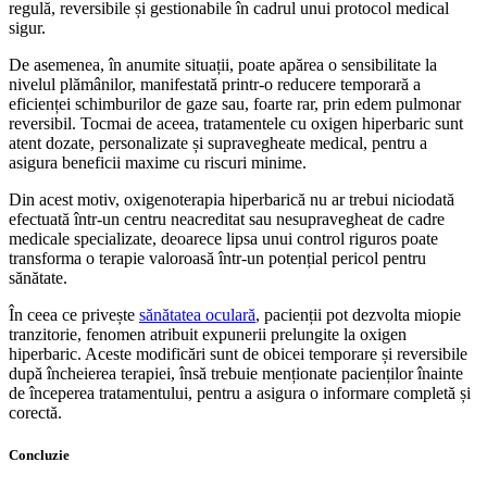
regulă, reversibile și gestionabile în cadrul unui protocol medical
sigur.
De asemenea, în anumite situații, poate apărea o sensibilitate la
nivelul plămânilor, manifestată printr-o reducere temporară a
eficienței schimburilor de gaze sau, foarte rar, prin edem pulmonar
reversibil. Tocmai de aceea, tratamentele cu oxigen hiperbaric sunt
atent dozate, personalizate și supravegheate medical, pentru a
asigura beneficii maxime cu riscuri minime.
Din acest motiv, oxigenoterapia hiperbarică nu ar trebui niciodată
efectuată într-un centru neacreditat sau nesupravegheat de cadre
medicale specializate, deoarece lipsa unui control riguros poate
transforma o terapie valoroasă într-un potențial pericol pentru
sănătate.
În ceea ce privește
sănătatea oculară
, pacienții pot dezvolta miopie
tranzitorie, fenomen atribuit expunerii prelungite la oxigen
hiperbaric. Aceste modificări sunt de obicei temporare și reversibile
după încheierea terapiei, însă trebuie menționate pacienților înainte
de începerea tratamentului, pentru a asigura o informare completă și
corectă.
Concluzie