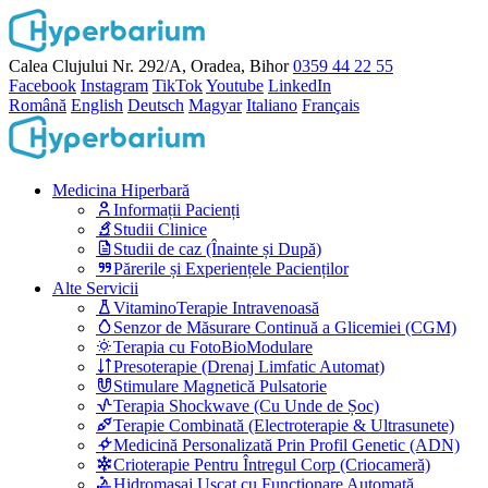
Calea Clujului Nr. 292/A, Oradea, Bihor
0359 44 22 55
Facebook
Instagram
TikTok
Youtube
LinkedIn
Română
English
Deutsch
Magyar
Italiano
Français
Medicina Hiperbară
Informații Pacienți
Studii Clinice
Studii de caz (Înainte și După)
Părerile și Experiențele Pacienților
Alte Servicii
VitaminoTerapie Intravenoasă
Senzor de Măsurare Continuă a Glicemiei (CGM)
Terapia cu FotoBioModulare
Presoterapie (Drenaj Limfatic Automat)
Stimulare Magnetică Pulsatorie
Terapia Shockwave (Cu Unde de Șoc)
Terapie Combinată (Electroterapie & Ultrasunete)
Medicină Personalizată Prin Profil Genetic (ADN)
Crioterapie Pentru Întregul Corp (Criocameră)
Hidromasaj Uscat cu Funcționare Automată