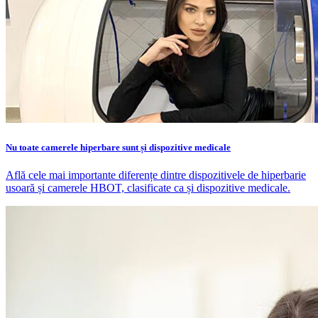
Nu toate camerele hiperbare sunt și dispozitive medicale
Află cele mai importante diferențe dintre dispozitivele de hiperbarie
usoară și camerele HBOT, clasificate ca și dispozitive medicale.