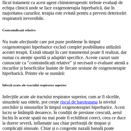
făcut tratament cu acest agent chimioterapeutic trebuie evaluați de
echipa clinicii unde se face oxigenoterapia hiperbarică, dar în
majoritatea cazurilor, terapia este evitată pentru a preveni deteriorări
respiratorii ireversibile.
Contraindicații relative
Nu toate afecțiunile care pot pune probleme în timpul
oxigenoterapiei hiperbarice exclud complet posibilitatea utilizării
acestei terapii. Există situații în care tratamentul poate fi realizat, dar
numai cu atenție sporită și adaptări specifice. Aceste cazuri sunt
cunoscute ca "contraindicații relative" și necesară o evaluare atentă a
riscurilor și beneficiilor înainte de fiecare sesiune de oxigenoterapie
hiperbarică. Printre ele se numără:
Infecții acute ale tractului respirator superior
Infecțiile acute ale tractului respirator superior, cum ar fi răcelile,
sinuzitele sau otitele, pot crește
riscul de barotrauma
la nivelul
urechilor și sinusurilor în timpul oxigenoterapiei hiperbarice. Acest
lucru se întâmplă deoarece, în condiții de presiune crescută, aerul
închis în aceste spații nu mai poate fi echilibrat corect, ceea ce duce
la durere severă, inflamație sau chiar perforații de timpan și
complicații sinusale. Chiar și o congestie nazală banală poate