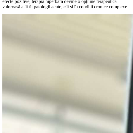
efecte pozitive, terapia hiperbară devine o opțiune terapeutică
valoroasă atât în patologii acute, cât și în condiții cronice complexe.