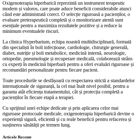
Oxigenoterapia hiperbarică reprezintă un instrument terapeutic
modern și valoros, care poate aduce beneficii considerabile atunci
când este administrată corect. O selecție riguroasă a pacienților, o
evaluare preterapeutică completă și o monitorizare atentă sunt
esențiale pentru a maximiza rezultatele pozitive și a reduce la
minimum eventualele riscuri.
La clinica Hyperbarium, echipa noastră multidisciplinară, formată
din specialiști în boli infecțioase, cardiologie, chirurgie generală,
diabet, nutriție și boli metabolice, medicină internă, neurologie,
ortopedie, pneumologie și recuperare medicală, colaborează strâns
cu experți în medicină hiperbară pentru a oferi evaluări riguroase și
recomandări personalizate pentru fiecare pacient.
Toate procedurile se desfășoară cu respectarea strictă a standardelor
internaționale de siguranță, la cel mai înalt nivel posibil, pentru a
garanta atât eficiența tratamentului, cât și protecția completă a
pacienților în fiecare etapă a terapiei.
Cu sprijinul unei echipe dedicate și prin aplicarea celor mai
riguroase protocoale medicale, oxigenoterapia hiperbarică devine o
experiență sigură, eficientă și cu reale beneficii pentru refacerea și
susținerea sănătății pe termen lung.
Articole Recente