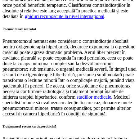
orice posibil beneficiu terapeutic. Clasificarea contraindicațiilor în
absolute și relative este larg acceptată în practica medicală și este
detaliată în
ghiduri recunoscute la nivel internațional
.
Pneumotorax netratat
Pneumotoraxul netratat este considerat o contraindicație absolută
pentru oxigenoterapia hiperbarică, deoarece expunerea la o presiune
crescută poate agrava dramatic problema. Aerul liber prezent în
cavitatea pleurală se poate expanda în mod periculos, ceea ce poate
duce la colaps pulmonar complet sau la dezvoltarea unui
pneumotorax sub tensiune, o urgență medicală severă. În timpul unei
sesiuni de oxigenoterapie hiberbarică, presiunea suplimentară poate
transforma o leziune minoră într-o complicație majoră, punând viața
pacientului în pericol. De aceea, orice suspiciune de pneumotorax
necesară confirmare radiologică și tratament prompt înainte de
inițierea terapiei hiperbarice, conform
studiilor medicale
. Medicul
specialist trebuie să evalueze cu atenție fiecare caz, deoarece unele
pneumotoraxuri minore, tratate corespunzător, pot permite ulterior
accesul în camera hiperbarică în condiții de siguranță.
Tratamentul recent cu doxorubicină
Pacienții care au primit recent tratament cu doxorubicină trebuie