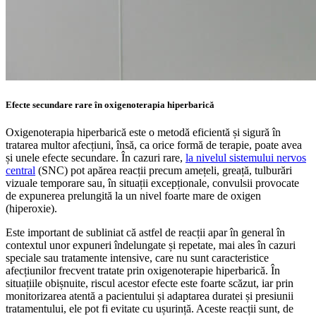
Efecte secundare rare în oxigenoterapia hiperbarică
Oxigenoterapia hiperbarică este o metodă eficientă și sigură în
tratarea multor afecțiuni, însă, ca orice formă de terapie, poate avea
și unele efecte secundare. În cazuri rare,
la nivelul sistemului nervos
central
(SNC) pot apărea reacții precum amețeli, greață, tulburări
vizuale temporare sau, în situații excepționale, convulsii provocate
de expunerea prelungită la un nivel foarte mare de oxigen
(hiperoxie).
Este important de subliniat că astfel de reacții apar în general în
contextul unor expuneri îndelungate și repetate, mai ales în cazuri
speciale sau tratamente intensive, care nu sunt caracteristice
afecțiunilor frecvent tratate prin oxigenoterapie hiperbarică. În
situațiile obișnuite, riscul acestor efecte este foarte scăzut, iar prin
monitorizarea atentă a pacientului și adaptarea duratei și presiunii
tratamentului, ele pot fi evitate cu ușurință. Aceste reacții sunt, de