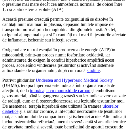
o presiune mai mare decât cea atmosferică normală, de obicei între
1,5 și 3 atmosfere absolute (ATA).
Această presiune crescută permite oxigenului să se dizolve în
cantități mult mai mari în plasmă, depășind limitele impuse de
transportul normal prin hemoglobina din globulele roșii. Astfel,
oxigenul ajunge mai ușor și în cantități mai mari în țesuturile afectate
de inflamație, ischemie sau infecții severe.
Oxigenul are un rol esențial în producerea de energie (ATP) în
mitocondrii, printr-un proces numit fosforilare oxidativă, iar
administrarea de oxigen în condiții hiperbarice amplifică acest
proces, accelerând vindecarea țesuturilor și activând sistemele
antioxidante ale organismului, după cum arată
studiile
.
Potrivit ghidurilor
Undersea and Hyperbaric Medical Society
(UHMS), terapia hiperbară este indicată într-o gamă variată de
afecțiuni, de la
intoxicația cu monoxid de carbon
și embolismul
gazos arterial, până la gangrena gazoasă sau leziunile severe cauzate
de radiații, cum ar fi osteoradionecroza sau leziunile țesuturilor moi.
De asemenea, terapia hiperbară este utilizată în tratarea
ulcerelor
diabetice
și a rănilor cronice, a infecțiilor necrozante ale țesuturilor
moi, a sindromului de compartiment și ischemiei acute. Alte indicații
includ osteomielita refractară, anemia severă acută și arsurile termice
de gravitate medie și severă, toate beneficiind de aportul crescut de