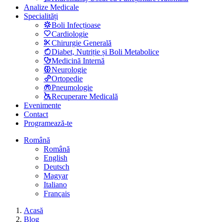
Analize Medicale
Specialități
Boli Infecțioase
Cardiologie
Chirurgie Generală
Diabet, Nutriție și Boli Metabolice
Medicină Internă
Neurologie
Ortopedie
Pneumologie
Recuperare Medicală
Evenimente
Contact
Programează-te
Română
Română
English
Deutsch
Magyar
Italiano
Français
Acasă
Blog