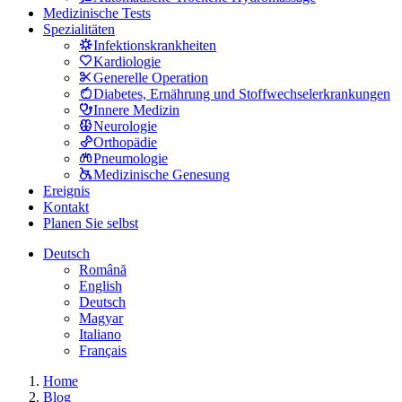
Medizinische Tests
Spezialitäten
Infektionskrankheiten
Kardiologie
Generelle Operation
Diabetes, Ernährung und Stoffwechselerkrankungen
Innere Medizin
Neurologie
Orthopädie
Pneumologie
Medizinische Genesung
Ereignis
Kontakt
Planen Sie selbst
Deutsch
Română
English
Deutsch
Magyar
Italiano
Français
Home
Blog