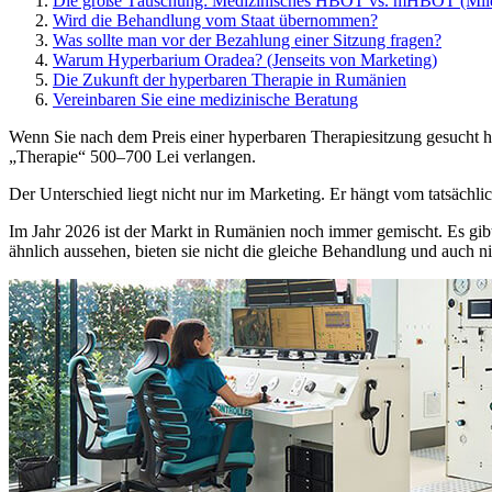
Die große Täuschung: Medizinisches HBOT vs. mHBOT (Mil
Wird die Behandlung vom Staat übernommen?
Was sollte man vor der Bezahlung einer Sitzung fragen?
Warum Hyperbarium Oradea? (Jenseits von Marketing)
Die Zukunft der hyperbaren Therapie in Rumänien
Vereinbaren Sie eine medizinische Beratung
Wenn Sie nach dem Preis einer hyperbaren Therapiesitzung gesucht h
„Therapie“ 500–700 Lei verlangen.
Der Unterschied liegt nicht nur im Marketing. Er hängt vom tatsächl
Im Jahr 2026 ist der Markt in Rumänien noch immer gemischt. Es gib
ähnlich aussehen, bieten sie nicht die gleiche Behandlung und auch ni