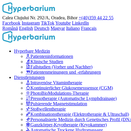
Calea Clujului Nr. 292/A, Oradea, Bihor
+(40)359 44 22 55
Facebook
Instagram
TikTok
Youtube
LinkedIn
Română
English
Deutsch
Magyar
Italiano
Français
Hyperbare Medizin
Patienteninformationen
Klinische Studien
Fallstudien (Vorher und Nachher)
Patientenmeinungen und -erfahrungen
Dienstleistungen
Intravenöse Vitamintherapie
Kontinuierlicher Glukosemesssensor (CGM)
PhotoBioModulations-Therapie
Pressotherapie (Automatische Lymphdrainage)
Pulsierende Magnetstimulation
Stoßwellentherapie
Kombinationstherapie (Elektrotherapie & Ultraschall)
Personalisierte Medizin durch Genetisches Profil (DN
Ganzkörper-Kryotherapie (Kryokammer)
Automatische Trockene Hydromassage