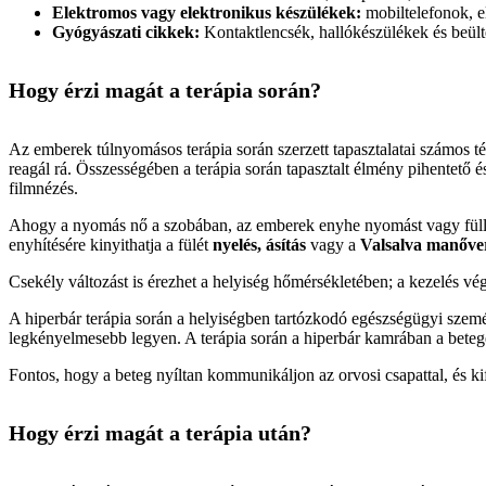
Elektromos vagy elektronikus készülékek:
mobiltelefonok, e
Gyógyászati ​​cikkek:
Kontaktlencsék, hallókészülékek és beül
Hogy érzi magát a terápia során?
Az emberek túlnyomásos terápia során szerzett tapasztalatai számos té
reagál rá. Összességében a terápia során tapasztalt élmény pihentető
filmnézés.
Ahogy a nyomás nő a szobában, az emberek enyhe nyomást vagy fülledt
enyhítésére kinyithatja a fülét
nyelés, ásítás
vagy a
Valsalva manőve
Csekély változást is érezhet a helyiség hőmérsékletében; a kezelés v
A hiperbár terápia során a helyiségben tartózkodó egészségügyi személ
legkényelmesebb legyen. A terápia során a hiperbár kamrában a betege
Fontos, hogy a beteg nyíltan kommunikáljon az orvosi csapattal, és kif
Hogy érzi magát a terápia után?