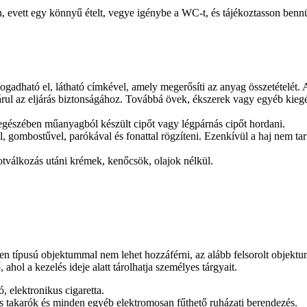
n, evett egy könnyű ételt, vegye igénybe a WC-t, és tájékoztasson benn
dható el, látható címkével, amely megerősíti az anyag összetételét. A
rul az eljárás biztonságához. Továbbá övek, ékszerek vagy egyéb kiegés
s egészében műanyagból készült cipőt vagy légpárnás cipőt hordani.
, gombostűvel, parókával és fonattal rögzíteni. Ezenkívül a haj nem tart
tválkozás utáni krémek, kenőcsök, olajok nélkül.
ípusú objektummal nem lehet hozzáférni, az alább felsorolt ​​objektu
hol a kezelés ideje alatt tárolhatja személyes tárgyait.
, elektronikus cigaretta.
s takarók és minden egyéb elektromosan fűthető ruházati berendezés.