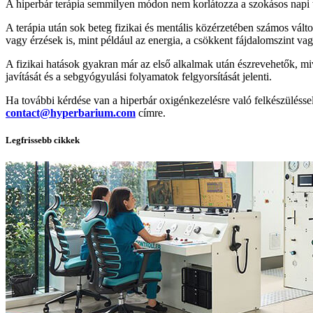
A hiperbár terápia semmilyen módon nem korlátozza a szokásos napi te
A terápia után sok beteg fizikai és mentális közérzetében számos vált
vagy érzések is, mint például az energia, a csökkent fájdalomszint v
A fizikai hatások gyakran már az első alkalmak után észrevehetők, mi
javítását és a sebgyógyulási folyamatok felgyorsítását jelenti.
Ha további kérdése van a hiperbár oxigénkezelésre való felkészüléssel
contact@hyperbarium.com
címre.
Legfrissebb cikkek