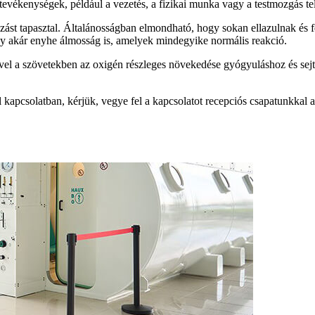
vékenységek, például a vezetés, a fizikai munka vagy a testmozgás telj
ozást tapasztal. Általánosságban elmondható, hogy sokan ellazulnak és f
agy akár enyhe álmosság is, amelyek mindegyike normális reakció.
vel a szövetekben az oxigén részleges növekedése gyógyuláshoz és sejt
 kapcsolatban, kérjük, vegye fel a kapcsolatot recepciós csapatunkkal 