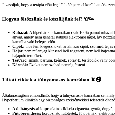
Javasoljuk, hogy a terápia előtt legalább 30 perccel korábban érkezze
Hogyan öltözzünk és készüljünk fel? 👕👟
Ruházat:
A hiperbárikus kamrában csak 100% pamut ruházat foga
anyag, amely nem generál statikus elektromosságot, így hozzájá
kamrába való belépés előtt.
Cipők:
tilos fém kiegészítőket tartalmazó cipőt, szőrmét, telje
Haját:
nem műanyag klipsszel kell rögzíteni, nem kell hajcsattal
hajápoló terméket.
Test/arc:
smink, parfüm, krémek, spray-k, testápolók vagy boro
Körmök:
Ezeket nem szabad nemrég festeni.
Tiltott cikkek a túlnyomásos kamrában 📵🚭
Általánosságban elmondható, hogy a túlnyomásos kamrában semmilyen t
Hyperbarium klinikán egy biztonságos szekrényekkel felszerelt öltöző, a
A dohányzással kapcsolatos cikkek:
cigaretta, gyufa, öngyújtó
Fűtőberendezés:
hordozható fűtőtestek, fűtőpárnák, elektromo