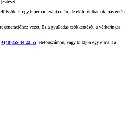
esítését.
elfrissülnek egy hiperbár terápia után, de előfordulhatnak más érzések
regenerációhoz vezet. Ez a gyulladás csökkentését, a vérkeringés
a
+(40)359 44 22 55
telefonszámon, vagy küldjön egy e-mailt a