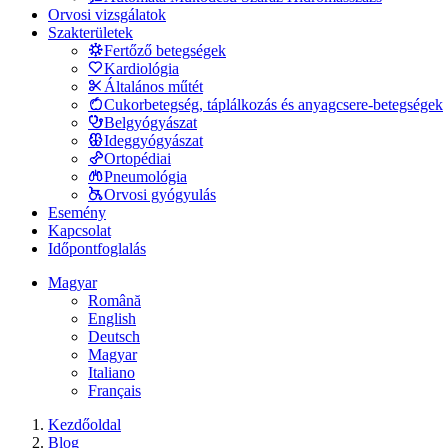
Orvosi vizsgálatok
Szakterületek
Fertőző betegségek
Kardiológia
Általános műtét
Cukorbetegség, táplálkozás és anyagcsere-betegségek
Belgyógyászat
Ideggyógyászat
Ortopédiai
Pneumológia
Orvosi gyógyulás
Esemény
Kapcsolat
Időpontfoglalás
Magyar
Română
English
Deutsch
Magyar
Italiano
Français
Kezdőoldal
Blog