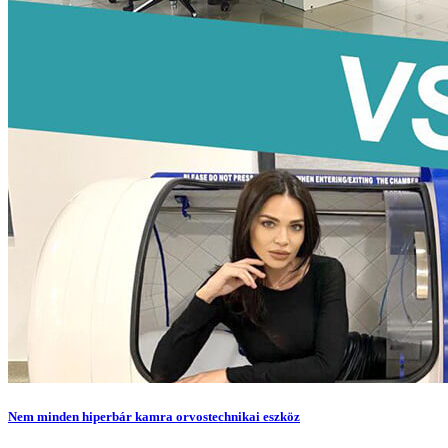
Nem minden hiperbár kamra orvostechnikai eszköz