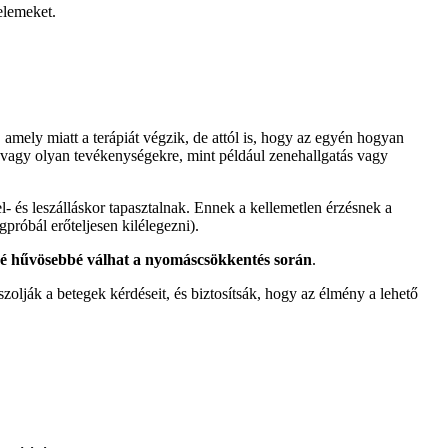
elemeket.
 amely miatt a terápiát végzik, de attól is, hogy az egyén hogyan
a vagy olyan tevékenységekre, mint például zenehallgatás vagy
 és leszálláskor tapasztalnak. Ennek a kellemetlen érzésnek a
gpróbál erőteljesen kilélegezni).
ssé hűvösebbé válhat a nyomáscsökkentés során
.
olják a betegek kérdéseit, és biztosítsák, hogy az élmény a lehető