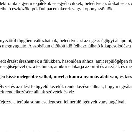
lektronikus gyermekjátékok és egyéb cikkek, beleértve az órákat és az 
tethető eszközök, például pacemakerek vagy koponya-söntök.
nyezőtől függően változhatnak, beleértve azt az egészségügyi állapotot,
 és megnyugtató. A szobában eltöltött idő felhasználható kikapcsolódásr
 érzést érezhetnek a fülükben, hasonlóan ahhoz, amit repülőgépen fel-
r
segítségével (az a technika, amikor eltakarja az orrát és a száját, és me
égén
kissé melegebbé válhat, mivel a kamra nyomás alatt van, és ki
yzet és az ülést felügyelő kezelők rendelkezésre állnak, hogy megválasz
k rendelkezésére állnak szövetek és víz.
ejezze a terápia során esetlegesen felmerülő igényeit vagy aggályait.