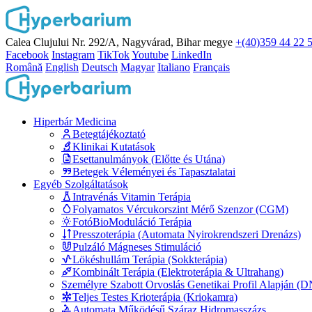
Calea Clujului Nr. 292/A, Nagyvárad, Bihar megye
+(40)359 44 22 
Facebook
Instagram
TikTok
Youtube
LinkedIn
Română
English
Deutsch
Magyar
Italiano
Français
Hiperbár Medicina
Betegtájékoztató
Klinikai Kutatások
Esettanulmányok (Előtte és Utána)
Betegek Véleményei és Tapasztalatai
Egyéb Szolgáltatások
Intravénás Vitamin Terápia
Folyamatos Vércukorszint Mérő Szenzor (CGM)
FotóBioModuláció Terápia
Presszoterápia (Automata Nyirokrendszeri Drenázs)
Pulzáló Mágneses Stimuláció
Lökéshullám Terápia (Sokkterápia)
Kombinált Terápia (Elektroterápia & Ultrahang)
Személyre Szabott Orvoslás Genetikai Profil Alapján (
Teljes Testes Krioterápia (Kriokamra)
Automata Működésű Száraz Hidromasszázs