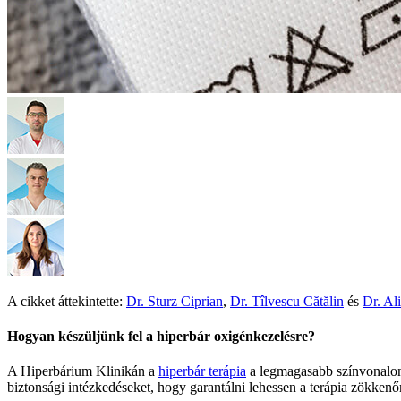
A cikket áttekintette:
Dr. Sturz Ciprian
,
Dr. Tîlvescu Cătălin
és
Dr. Al
Hogyan készüljünk fel a hiperbár oxigénkezelésre?
A Hiperbárium Klinikán a
hiperbár terápia
a legmagasabb színvonalon t
biztonsági intézkedéseket, hogy garantálni lehessen a terápia zökkenő