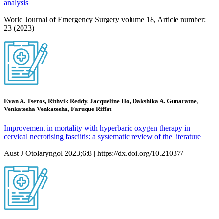
analysis
World Journal of Emergency Surgery volume 18, Article number:
23 (2023)
Evan A. Tseros, Rithvik Reddy, Jacqueline Ho, Dakshika A. Gunaratne,
Venkatesha Venkatesha, Faruque Riffat
Improvement in mortality with hyperbaric oxygen therapy in
cervical necrotising fasciitis: a systematic review of the literature
Aust J Otolaryngol 2023;6:8 | https://dx.doi.org/10.21037/