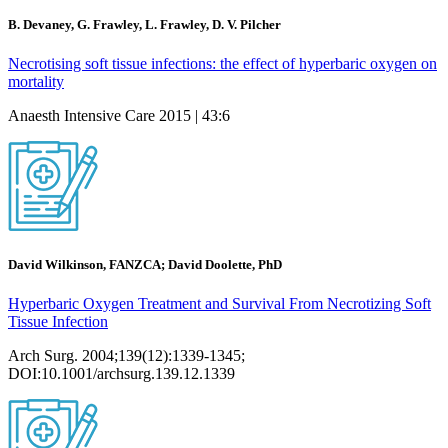
B. Devaney, G. Frawley, L. Frawley, D. V. Pilcher
Necrotising soft tissue infections: the effect of hyperbaric oxygen on
mortality
Anaesth Intensive Care 2015 | 43:6
David Wilkinson, FANZCA; David Doolette, PhD
Hyperbaric Oxygen Treatment and Survival From Necrotizing Soft
Tissue Infection
Arch Surg. 2004;139(12):1339-1345;
DOI:10.1001/archsurg.139.12.1339