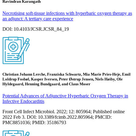
Ravindran Karangath
Necrotising soft-tissue infections with hyperbaric oxygen therapy as
an adjunct: A tertiary care experience
DOI: 10.4103/JCSR.JCSR_84_19
Christian Johann Lerche, Franziska Schwartz, Mia Marie Pries-Heje, Emil
Loldrup Fosbøl, Kasper Iversen, Peter Østrup Jensen, Niels Høiby, Ole
Hyldegaard, Henning Bundgaard, and Claus Moser
Potential Advances of Adjunctive Hyperbaric Oxygen Therapy in
Infective Endocarditis
Front Cell Infect Microbiol. 2022; 12: 805964; Published online
2022 Feb 3. DOI: 10.3389/fcimb.2022.805964; PMCID:
PMC8851036; PMID: 35186793