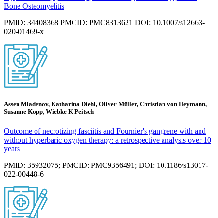
Bone Osteomyelitis
PMID: 34408368 PMCID: PMC8313621 DOI: 10.1007/s12663-
020-01469-x
Assen Mladenov, Katharina Diehl, Oliver Müller, Christian von Heymann,
Susanne Kopp, Wiebke K Peitsch
Outcome of necrotizing fasciitis and Fournier's gangrene with and
without hyperbaric oxygen therapy: a retrospective analysis over 10
years
PMID: 35932075; PMCID: PMC9356491; DOI: 10.1186/s13017-
022-00448-6