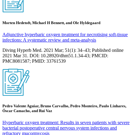
Morten Hedetoft, Michael H Bennett, and Ole Hyldegaard
Adjunctive hyperbaric oxygen treatment for necrotising soft-tissue
infections: A systematic review and meta-analysis
Diving Hyperb Med. 2021 Mar; 51(1): 34–43; Published online
2021 Mar 31. DOI: 10.28920/dhm51.1.34-43; PMCID:
PMC8081587; PMID: 33761539
Pedro Valente Aguiar, Bruno Carvalho, Pedro Monteiro, Paulo Linhares,
Óscar Camacho, and Rui Vaz
Hyperbaric oxygen treatment: Results in seven patients with severe
bacterial postoperative central nervous system infections and
refractory mucormycosis