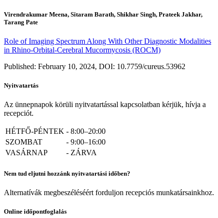
Virendrakumar Meena, Sitaram Barath, Shikhar Singh, Prateek Jakhar,
Tarang Pate
Role of Imaging Spectrum Along With Other Diagnostic Modalities
in Rhino-Orbital-Cerebral Mucormycosis (ROCM)
Published: February 10, 2024, DOI: 10.7759/cureus.53962
Nyitvatartás
Az ünnepnapok körüli nyitvatartással kapcsolatban kérjük, hívja a
recepciót.
HÉTFŐ-PÉNTEK
-
8:00–20:00
SZOMBAT
-
9:00–16:00
VASÁRNAP
-
ZÁRVA
Nem tud eljutni hozzánk nyitvatartási időben?
Alternatívák megbeszéléséért forduljon recepciós munkatársainkhoz.
Online időpontfoglalás