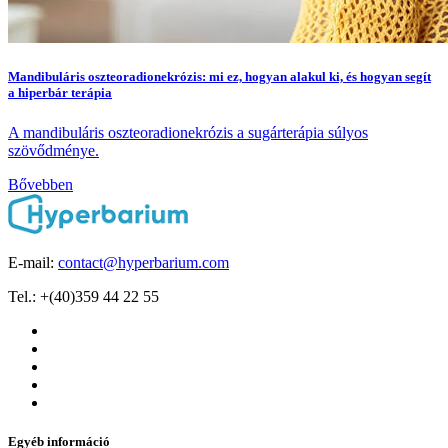
Mandibuláris oszteoradionekrózis: mi ez, hogyan alakul ki, és hogyan segít
a hiperbár terápia
A mandibuláris oszteoradionekrózis a sugárterápia súlyos
szövődménye.
Bővebben
E-mail:
contact@hyperbarium.com
Tel.: +(40)359 44 22 55
Egyéb információ