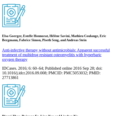
Elsa Goerger, Estelle Honnorat, Hélène Savini, Mathieu Coulange, Eric
Bergmann, Fabrice Simon, Piseth Seng, and Andreas Stein
Anti-infective therapy without antimicrobials: Apparent successful
treatment of multidrug resistant osteomyelitis with hyperbaric
oxygen therapy
IDCases. 2016; 6: 60–64; Published online 2016 Sep 28; doi:
10.1016/j.idcr.2016.09.008; PMCID: PMC5053032; PMID:
27713861