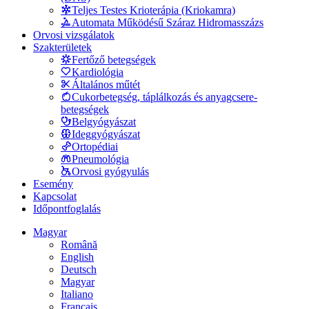
Teljes Testes Krioterápia (Kriokamra)
Automata Működésű Száraz Hidromasszázs
Orvosi vizsgálatok
Szakterületek
Fertőző betegségek
Kardiológia
Általános műtét
Cukorbetegség, táplálkozás és anyagcsere-
betegségek
Belgyógyászat
Ideggyógyászat
Ortopédiai
Pneumológia
Orvosi gyógyulás
Esemény
Kapcsolat
Időpontfoglalás
Magyar
Română
English
Deutsch
Magyar
Italiano
Français