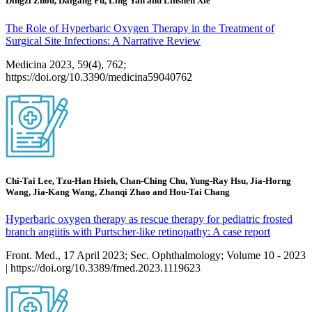
Dingzi Zhou, Daigang Fu, Ling Yan and Linshen Xie
The Role of Hyperbaric Oxygen Therapy in the Treatment of
Surgical Site Infections: A Narrative Review
Medicina 2023, 59(4), 762;
https://doi.org/10.3390/medicina59040762
Chi-Tai Lee, Tzu-Han Hsieh, Chan-Ching Chu, Yung-Ray Hsu, Jia-Horng
Wang, Jia-Kang Wang, Zhanqi Zhao and Hou-Tai Chang
Hyperbaric oxygen therapy as rescue therapy for pediatric frosted
branch angiitis with Purtscher-like retinopathy: A case report
Front. Med., 17 April 2023; Sec. Ophthalmology; Volume 10 - 2023
| https://doi.org/10.3389/fmed.2023.1119623