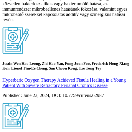
közvetlen bakteriosztatikus vagy baktériumölő hatása, az
immunrendszer mikrobaellenes hatásának fokozása, valamint egyes
mikrobaölő szerekkel kapcsolatos additív vagy szinergikus hatásai
révén.
Justin Wen Hao Leong, Zhi Hao Yan, Fung Joon Foo, Frederick Hong-Xiang
Koh, Lionel Tim-Ee Cheng, San Choon Kong, Tze Tong Tey
Hyperbaric Oxygen Therapy Achieved Fistula Healing in a Young
Patient With Severe Refractory Perianal Crohn’s Disease
Published: June 23, 2024, DOI: 10.7759/cureus.62987