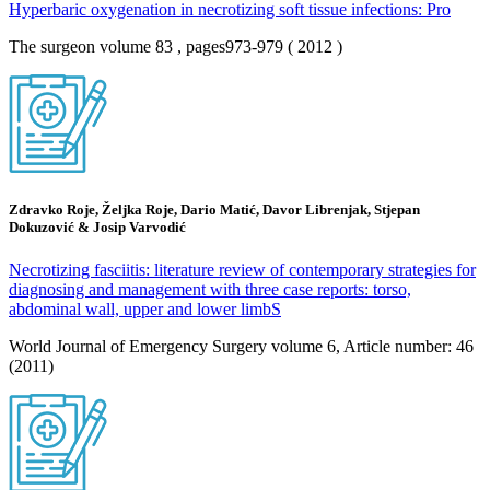
Hyperbaric oxygenation in necrotizing soft tissue infections: Pro
The surgeon volume 83 , pages973-979 ( 2012 )
Zdravko Roje, Željka Roje, Dario Matić, Davor Librenjak, Stjepan
Dokuzović & Josip Varvodić
Necrotizing fasciitis: literature review of contemporary strategies for
diagnosing and management with three case reports: torso,
abdominal wall, upper and lower limbS
World Journal of Emergency Surgery volume 6, Article number: 46
(2011)