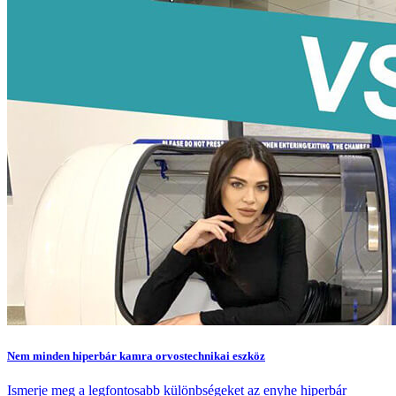
Nem minden hiperbár kamra orvostechnikai eszköz
Ismerje meg a legfontosabb különbségeket az enyhe hiperbár