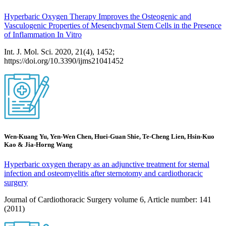
Hyperbaric Oxygen Therapy Improves the Osteogenic and
Vasculogenic Properties of Mesenchymal Stem Cells in the Presence
of Inflammation In Vitro
Int. J. Mol. Sci. 2020, 21(4), 1452;
https://doi.org/10.3390/ijms21041452
Wen-Kuang Yu, Yen-Wen Chen, Huei-Guan Shie, Te-Cheng Lien, Hsin-Kuo
Kao & Jia-Horng Wang
Hyperbaric oxygen therapy as an adjunctive treatment for sternal
infection and osteomyelitis after sternotomy and cardiothoracic
surgery
Journal of Cardiothoracic Surgery volume 6, Article number: 141
(2011)