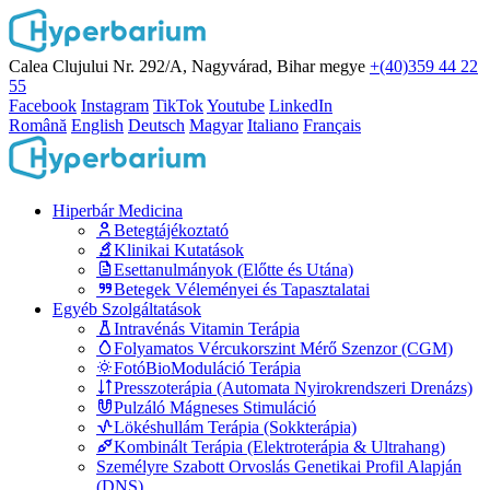
Calea Clujului Nr. 292/A, Nagyvárad, Bihar megye
+(40)359 44 22
55
Facebook
Instagram
TikTok
Youtube
LinkedIn
Română
English
Deutsch
Magyar
Italiano
Français
Hiperbár Medicina
Betegtájékoztató
Klinikai Kutatások
Esettanulmányok (Előtte és Utána)
Betegek Véleményei és Tapasztalatai
Egyéb Szolgáltatások
Intravénás Vitamin Terápia
Folyamatos Vércukorszint Mérő Szenzor (CGM)
FotóBioModuláció Terápia
Presszoterápia (Automata Nyirokrendszeri Drenázs)
Pulzáló Mágneses Stimuláció
Lökéshullám Terápia (Sokkterápia)
Kombinált Terápia (Elektroterápia & Ultrahang)
Személyre Szabott Orvoslás Genetikai Profil Alapján
(DNS)