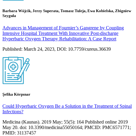
Barbara Wójcik, Jerzy Superata, Tomasz Tuleja, Ewa Kobielska, Zbigniew
Szyguła
Advances in Management of Fournier’s Gangrene by Coupling
Intensive Hospital Treatment With Innovative Post-discharge
Hyperbaric Oxygen Therapy Rehabilitation: A Case Report
Published: March 24, 2023, DOI: 10.7759/cureus.36639
Şefika Körpınar
Could Hyperbaric Oxygen Be a Solution in the Treatment of Spinal
Infections?
Medicina (Kaunas). 2019 May; 55(5): 164 Published online 2019
May 20. doi: 10.3390/medicina55050164; PMCID: PMC6571771;
PMID: 31137457