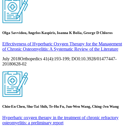
Olga Savvidou, Angelos Kaspiris, Ioanna K Bolia, George D Chloros
Effectiveness of Hyperbaric Oxygen Therapy for the Management
of Chronic Osteomyelitis: A Systematic Review of the Literature
July 2018Orthopedics 41(4):193-199; DOI:10.3928/01477447-
20180628-02
Chin-En Chen, Shu-Tai Shih, Te-Hu Fu, Jun-Wen Wang, Ching-Jen Wang
Hyperbaric oxygen therapy in the treatment of chronic refractory
osteomyelitis: a preliminary report