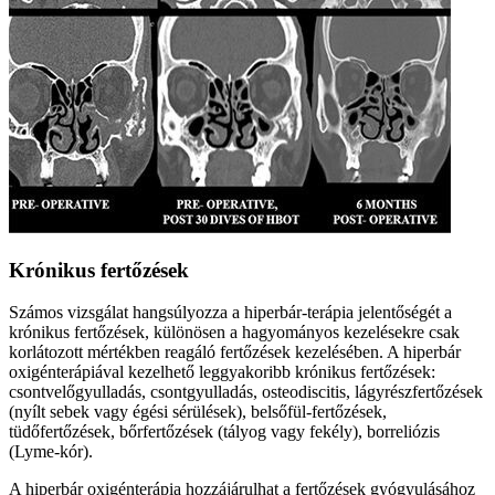
Krónikus fertőzések
Számos vizsgálat hangsúlyozza a hiperbár-terápia jelentőségét a
krónikus fertőzések, különösen a hagyományos kezelésekre csak
korlátozott mértékben reagáló fertőzések kezelésében. A hiperbár
oxigénterápiával kezelhető leggyakoribb krónikus fertőzések:
csontvelőgyulladás, csontgyulladás, osteodiscitis, lágyrészfertőzések
(nyílt sebek vagy égési sérülések), belsőfül-fertőzések,
tüdőfertőzések, bőrfertőzések (tályog vagy fekély), borreliózis
(Lyme-kór).
A hiperbár oxigénterápia hozzájárulhat a fertőzések gyógyulásához