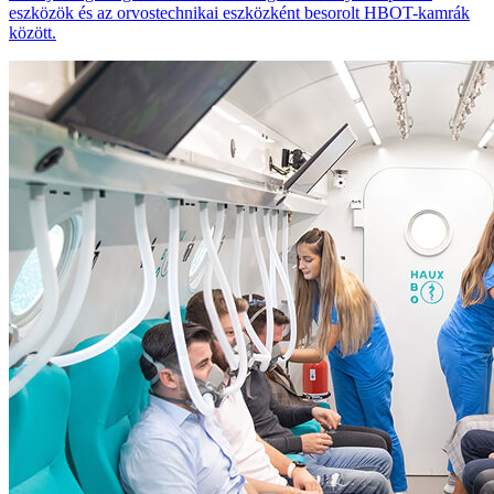
eszközök és az orvostechnikai eszközként besorolt HBOT-kamrák
között.