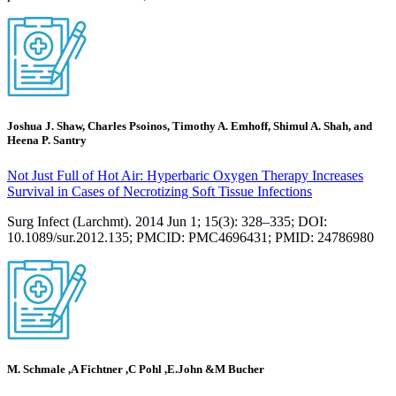
Joshua J. Shaw, Charles Psoinos, Timothy A. Emhoff, Shimul A. Shah, and
Heena P. Santry
Not Just Full of Hot Air: Hyperbaric Oxygen Therapy Increases
Survival in Cases of Necrotizing Soft Tissue Infections
Surg Infect (Larchmt). 2014 Jun 1; 15(3): 328–335; DOI:
10.1089/sur.2012.135; PMCID: PMC4696431; PMID: 24786980
M. Schmale ,A Fichtner ,C Pohl ,E.John &M Bucher