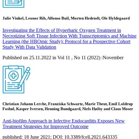
Julie Vinkel, Leonor Rib, Alfonso Buil, Morten Hedetoft, Ole Hyldegaard
Investigating the Effects of Hyperbaric Oxygen Treatment in
Necrotizing Soft Tissue Infection With Transcriptomics and Machine
Learning (the HBOmic Study): Protocol for a Prospective Cohort
Study With Data Validation
Published on 25.11.2022 in Vol 11 , No 11 (2022) :November
Christian Johann Lerche, Franziska Schwartz, Marie Theut, Emil Loldrup
Fosbøl, Kasper Iversen, Henning Bundgaard, Niels Høiby and Claus Moser
Anti-biofilm Approach in Infective Endocarditis Exposes New
Treatment Strategies for Improved Outcome
published: 18 June 2021; DOI: 10.3389/fcell.2021.643335