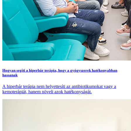
Hogyan segíti a hiperbár terápia, hogy a gyógyszerek hatékonyabban
hassanak
A hiperbár terápia nem helyettesíti az antibiotikumokat vagy a
kemoterápiát, hanem növeli azok hatékonyságát.