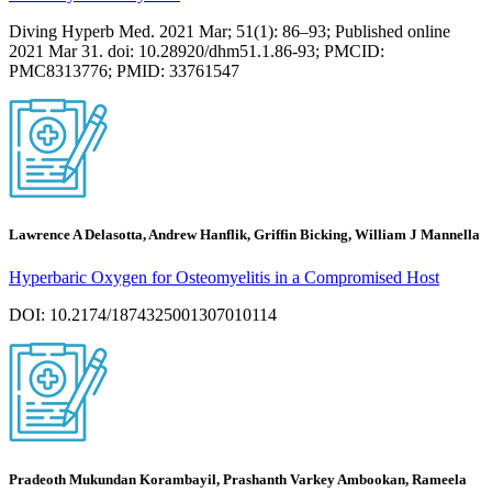
Diving Hyperb Med. 2021 Mar; 51(1): 86–93; Published online
2021 Mar 31. doi: 10.28920/dhm51.1.86-93; PMCID:
PMC8313776; PMID: 33761547
Lawrence A Delasotta, Andrew Hanflik, Griffin Bicking, William J Mannella
Hyperbaric Oxygen for Osteomyelitis in a Compromised Host
DOI: 10.2174/1874325001307010114
Pradeoth Mukundan Korambayil, Prashanth Varkey Ambookan, Rameela