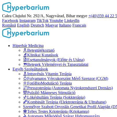
Calea Clujului Nr. 292/A, Nagyvárad, Bihar megye
+(40)359 44 22 
Facebook
Instagram
TikTok
Youtube
LinkedIn
Română
English
Deutsch
Magyar
Italiano
Français
Hiperbár Medicina
Betegtájékoztató
Klinikai Kutatások
Esettanulmányok (Előtte és Utána)
Betegek Véleményei és Tapasztalatai
Egyéb Szolgáltatások
Intravénás Vitamin Terápia
Folyamatos Vércukorszint Mérő Szenzor (CGM)
FotóBioModuláció Terápia
Presszoterápia (Automata Nyirokrendszeri Drenázs)
Pulzáló Mágneses Stimuláció
Lökéshullám Terápia (Sokkterápia)
Kombinált Terápia (Elektroterápia & Ultrahang)
Személyre Szabott Orvoslás Genetikai Profil Alapján (
Teljes Testes Krioterápia (Kriokamra)
Automata Működésű Száraz Hidromasszázs