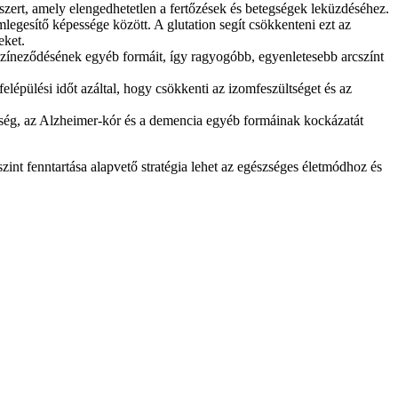
zert, amely elengedhetetlen a fertőzések és betegségek leküzdéséhez.
legesítő képessége között. A glutation segít csökkenteni ezt az
eket.
lszíneződésének egyéb formáit, így ragyogóbb, egyenletesebb arcszínt
felépülési időt azáltal, hogy csökkenti az izomfeszültséget és az
egség, az Alzheimer-kór és a demencia egyéb formáinak kockázatát
szint fenntartása alapvető stratégia lehet az egészséges életmódhoz és