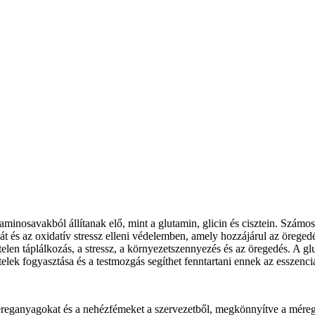
aminosavakból állítanak elő, mint a glutamin, glicin és cisztein. Számos
és az oxidatív stressz elleni védelemben, amely hozzájárul az öregedé
ytelen táplálkozás, a stressz, a környezetszennyezés és az öregedés. A gl
ek fogyasztása és a testmozgás segíthet fenntartani ennek az esszenciál
méreganyagokat és a nehézfémeket a szervezetből, megkönnyítve a méregte