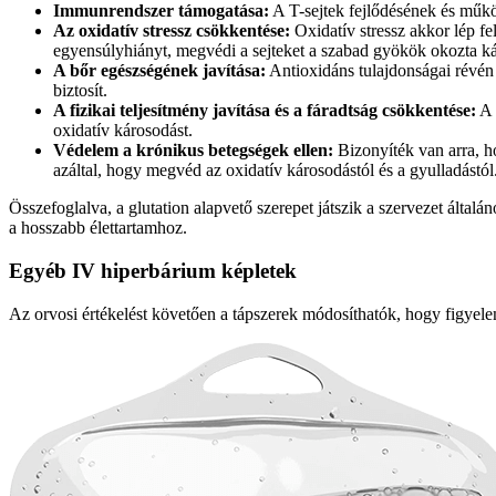
Immunrendszer támogatása:
A T-sejtek fejlődésének és műkö
Az oxidatív stressz csökkentése:
Oxidatív stressz akkor lép fe
egyensúlyhiányt, megvédi a sejteket a szabad gyökök okozta kár
A bőr egészségének javítása:
Antioxidáns tulajdonságai révén 
biztosít.
A fizikai teljesítmény javítása és a fáradtság csökkentése:
A 
oxidatív károsodást.
Védelem a krónikus betegségek ellen:
Bizonyíték van arra, h
azáltal, hogy megvéd az oxidatív károsodástól és a gyulladástól
Összefoglalva, a glutation alapvető szerepet játszik a szervezet által
a hosszabb élettartamhoz.
Egyéb IV hiperbárium képletek
Az orvosi értékelést követően a tápszerek módosíthatók, hogy figyel