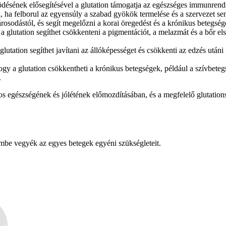
désének elősegítésével a glutation támogatja az egészséges immunrends
l, ha felborul az egyensúly a szabad gyökök termelése és a szervezet sem
osodástól, és segít megelőzni a korai öregedést és a krónikus betegség
a glutation segíthet csökkenteni a pigmentációt, a melazmát és a bőr e
glutation segíthet javítani az állóképességet és csökkenti az edzés utáni 
ogy a glutation csökkentheti a krónikus betegségek, például a szívbet
.
ános egészségének és jólétének előmozdításában, és a megfelelő glutation
embe vegyék az egyes betegek egyéni szükségleteit.