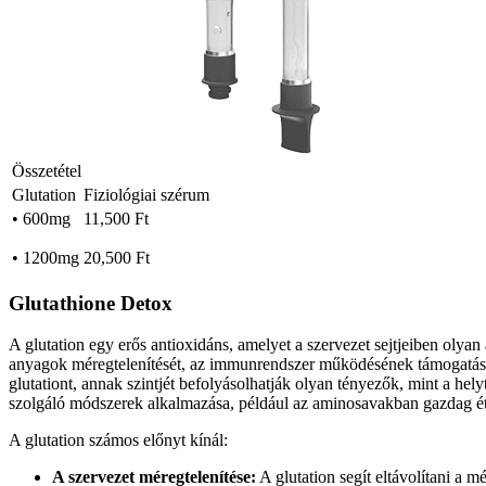
Összetétel
Glutation
Fiziológiai szérum
• 600mg
11,500 Ft
• 1200mg
20,500 Ft
Glutathione Detox
A glutation egy erős antioxidáns, amelyet a szervezet sejtjeiben olyan 
anyagok méregtelenítését, az immunrendszer működésének támogatását 
glutationt, annak szintjét befolyásolhatják olyan tényezők, mint a hel
szolgáló módszerek alkalmazása, például az aminosavakban gazdag étel
A glutation számos előnyt kínál:
A szervezet méregtelenítése:
A glutation segít eltávolítani a 