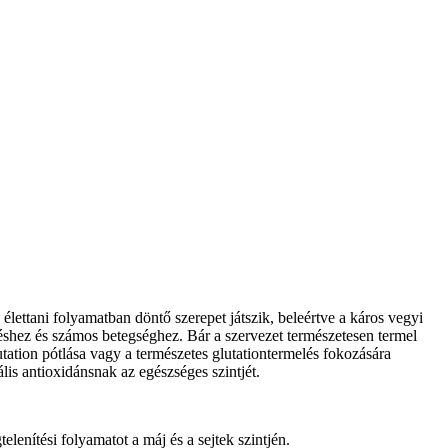
 élettani folyamatban döntő szerepet játszik, beleértve a káros vegyi
shez és számos betegséghez. Bár a szervezet természetesen termel
utation pótlása vagy a természetes glutationtermelés fokozására
is antioxidánsnak az egészséges szintjét.
lenítési folyamatot a máj és a sejtek szintjén.