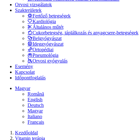
Orvosi vizsgálatok
Szakterületek
Fertőző betegségek
Kardiológia
Általános műtét
Cukorbetegség, táplálkozás és anyagcsere-betegségek
Belgyógyászat
Ideggyógyászat
Ortopédiai
Pneumológia
Orvosi gyógyulás
Esemény
Kapcsolat
Időpontfoglalás
Magyar
Română
English
Deutsch
Magyar
Italiano
Français
Kezdőoldal
Vitamin terápia