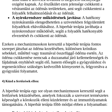
oxigént kapnak. Az érszűkület ezen jelensége csökkenti a
véráramlást az ödémás területeken, ami segít csökkenteni a
folyadék felhalmozódását és az ödémát.
A nyirokrendszer működésének javítása:
A hatékony
nyirokáramlás elengedhetetlen a szövetekben felgyülemlett
folyadékok eltávolításához. A hiperbár terápia javíthatja a
nyirokrendszer működését, segíti a folyadék hatékonyabb
elvezetését és csökkenti az ödémát.
Ezeken a mechanizmusokon keresztül a hiperbár terápia fontos
szerepet játszhat az ödéma kezelésében, különösen krónikus
sebekkel, műtéttel vagy traumával összefüggő ödéma esetén. Az
ödéma csökkentése nemcsak a duzzanattal járó kellemetlenségek és
fájdalmak enyhítését segíti elő, hanem elősegíti a gyógyuláshoz és
regenerációhoz szükséges kedvezőbb környezetet is, felgyorsítva a
gyógyulási folyamatot.
4) Küzd a fertőzések ellen:
A hiperbár terápia egy sor olyan mechanizmuson keresztül segít a
fertőzések leküzdésében, amelyek fokozzák a szervezet természetes
képességét a kórokozók elleni küzdelemre és az immunfolyamatok
támogatására. A hiperbár terápia főbb módjai ebben a folyamatban: