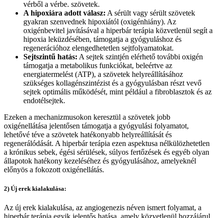
vérből a vérbe. szövetek.
A hipoxiára adott válasz:
A sérült vagy sérült szövetek
gyakran szenvednek hipoxiától (oxigénhiány). Az
oxigénbevitel javításával a hiperbár terápia közvetlenül segít a
hipoxia leküzdésében, támogatja a gyógyuláshoz és
regenerációhoz elengedhetetlen sejtfolyamatokat.
Sejtszintű hatás:
A sejtek szintjén elérhető további oxigén
támogatja a metabolikus funkciókat, beleértve az
energiatermelést (ATP), a szövetek helyreállításához
szükséges kollagénszintézist és a gyógyulásban részt vevő
sejtek optimális működését, mint például a fibroblasztok és az
endotélsejtek.
Ezeken a mechanizmusokon keresztül a szövetek jobb
oxigénellátása jelentősen támogatja a gyógyulási folyamatot,
lehetővé téve a szövetek hatékonyabb helyreállítását és
regenerálódását. A hiperbár terápia ezen aspektusa nélkülözhetetlen
a krónikus sebek, égési sérülések, súlyos fertőzések és egyéb olyan
állapotok hatékony kezeléséhez és gyógyulásához, amelyeknél
előnyös a fokozott oxigénellátás.
2) Új erek kialakulása:
Az új erek kialakulása, az angiogenezis néven ismert folyamat, a
hiperbár terápia egyik jelentős hatása, amely közvetlenül hozzájárul