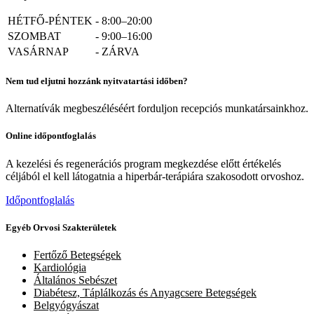
HÉTFŐ-PÉNTEK
-
8:00–20:00
SZOMBAT
-
9:00–16:00
VASÁRNAP
-
ZÁRVA
Nem tud eljutni hozzánk nyitvatartási időben?
Alternatívák megbeszéléséért forduljon recepciós munkatársainkhoz.
Online időpontfoglalás
A kezelési és regenerációs program megkezdése előtt értékelés
céljából el kell látogatnia a hiperbár-terápiára szakosodott orvoshoz.
Időpontfoglalás
Egyéb Orvosi Szakterületek
Fertőző Betegségek
Kardiológia
Általános Sebészet
Diabétesz, Táplálkozás és Anyagcsere Betegségek
Belgyógyászat