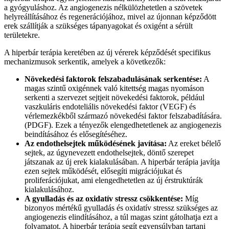
a gyógyuláshoz. Az angiogenezis nélkülözhetetlen a szövetek
helyreállításához és regenerációjához, mivel az újonnan képződött
erek szállítják a szükséges tápanyagokat és oxigént a sérült
területekre.
A hiperbár terápia keretében az új vérerek képződését specifikus
mechanizmusok serkentik, amelyek a következők:
Növekedési faktorok felszabadulásának serkentése:
A
magas szintű oxigénnek való kitettség magas nyomáson
serkenti a szervezet sejtjeit növekedési faktorok, például
vaszkuláris endoteliális növekedési faktor (VEGF) és
vérlemezkékből származó növekedési faktor felszabadítására.
(PDGF). Ezek a tényezők elengedhetetlenek az angiogenezis
beindításához és elősegítéséhez.
Az endothelsejtek működésének javítása:
Az ereket bélelő
sejtek, az úgynevezett endothelsejtek, döntő szerepet
játszanak az új erek kialakulásában. A hiperbár terápia javítja
ezen sejtek működését, elősegíti migrációjukat és
proliferációjukat, ami elengedhetetlen az új érstruktúrák
kialakulásához.
A gyulladás és az oxidatív stressz csökkentése:
Míg
bizonyos mértékű gyulladás és oxidatív stressz szükséges az
angiogenezis elindításához, a túl magas szint gátolhatja ezt a
folyamatot. A hiperbár terápia segít egyensúlyban tartani