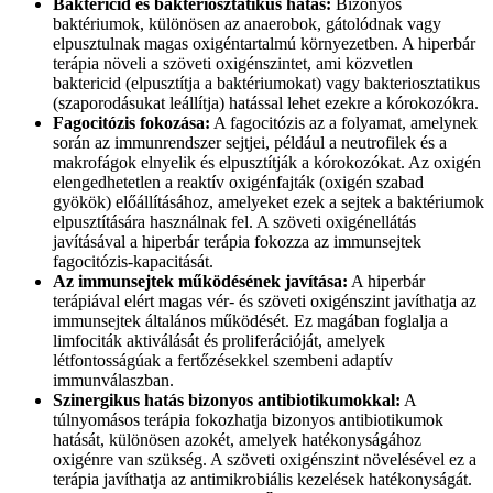
Baktericid és bakteriosztatikus hatás:
Bizonyos
baktériumok, különösen az anaerobok, gátolódnak vagy
elpusztulnak magas oxigéntartalmú környezetben. A hiperbár
terápia növeli a szöveti oxigénszintet, ami közvetlen
baktericid (elpusztítja a baktériumokat) vagy bakteriosztatikus
(szaporodásukat leállítja) hatással lehet ezekre a kórokozókra.
Fagocitózis fokozása:
A fagocitózis az a folyamat, amelynek
során az immunrendszer sejtjei, például a neutrofilek és a
makrofágok elnyelik és elpusztítják a kórokozókat. Az oxigén
elengedhetetlen a reaktív oxigénfajták (oxigén szabad
gyökök) előállításához, amelyeket ezek a sejtek a baktériumok
elpusztítására használnak fel. A szöveti oxigénellátás
javításával a hiperbár terápia fokozza az immunsejtek
fagocitózis-kapacitását.
Az immunsejtek működésének javítása:
A hiperbár
terápiával elért magas vér- és szöveti oxigénszint javíthatja az
immunsejtek általános működését. Ez magában foglalja a
limfociták aktiválását és proliferációját, amelyek
létfontosságúak a fertőzésekkel szembeni adaptív
immunválaszban.
Szinergikus hatás bizonyos antibiotikumokkal:
A
túlnyomásos terápia fokozhatja bizonyos antibiotikumok
hatását, különösen azokét, amelyek hatékonyságához
oxigénre van szükség. A szöveti oxigénszint növelésével ez a
terápia javíthatja az antimikrobiális kezelések hatékonyságát.