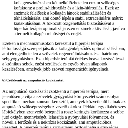
kollagénszintézisben két nélkülözhetetlen enzim szükséges
kofaktora: a prolin-hidroxiláz és a lizin-hidroxiláz. Ezek az
enzimek felelősek a kollagén láncok stabilizálásáért és
térhálósításáért, ami döntő lépés a stabil extracelluláris mátrix
kialakulásában. A fokozott oxigénellátás biztosításával a
hiperbár terápia optimalizálja ezen enzimek aktivitását, javítva
a termelt kollagén minőségét és erejét.
Ezeken a mechanizmusokon keresztül a hiperbár terápia
létfontosságú szerepet játszik a kollagénképződés optimalizálásában,
ami elengedhetetlen a szövetek regenerálódásához és a hatékony
sebgyógyuláshoz. Ez a hiperbár terápiát értékes beavatkozássá teszi
a krónikus sebek, égési sérülések és egyéb olyan állapotok
kezelésében, amelyek jobb szöveti regenerációt igényelnek.
6) Csökkenti az amputáció kockázatát:
Az amputáció kockázatát csökkenti a hiperbár terápia, mert
jelentősen javítja a szövetek gyógyulási környezetét számos olyan
specifikus mechanizmuson keresztül, amelyek közvetlenül hatnak az
amputáció szükségességéhez vezető okokra. Például egy diabéteszes
lábfekélyben szenvedő betegnél a rossz keringés korlátozza a sebbe
jutó oxigén mennyiségét, lelassítja a gyógyulási folyamatot, és
növeli a fertőzés és a nekrózis kockázatát, ami amputációhoz
vezethet. A hiperbár terápia közvetlenül biztosíthatja a szükséges