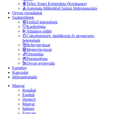
Teljes Testes Krioterápia (Kriokamra)
Automata Működésű Száraz Hidromasszázs
Orvosi vizsgálatok
Szakterületek
Fertőző betegségek
Kardiológia
Általános műtét
Cukorbetegség, táplálkozás és anyagcsere-
betegségek
Belgyógyászat
Ideggyógyászat
Ortopédiai
Pneumológia
Orvosi gyógyulás
Esemény
Kapcsolat
Időpontfoglalás
Magyar
Română
English
Deutsch
Magyar
Italiano
Français