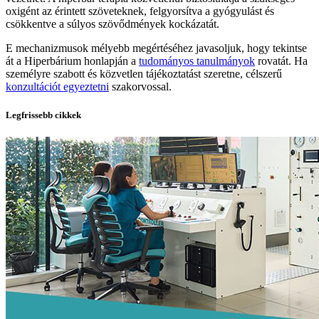
oxigént az érintett szöveteknek, felgyorsítva a gyógyulást és
csökkentve a súlyos szövődmények kockázatát.
E mechanizmusok mélyebb megértéséhez javasoljuk, hogy tekintse
át a Hiperbárium honlapján a
tudományos tanulmányok
rovatát. Ha
személyre szabott és közvetlen tájékoztatást szeretne, célszerű
konzultációt egyeztetni
szakorvossal.
Legfrissebb cikkek