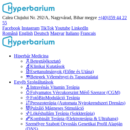
Calea Clujului Nr. 292/A, Nagyvárad, Bihar megye
+(40)359 44 22
55
Facebook
Instagram
TikTok
Youtube
LinkedIn
Română
English
Deutsch
Magyar
Italiano
Français
Hiperbár Medicina
Betegtájékoztató
Klinikai Kutatások
Esettanulmányok (Előtte és Utána)
Betegek Véleményei és Tapasztalatai
Egyéb Szolgáltatások
Intravénás Vitamin Terápia
Folyamatos Vércukorszint Mérő Szenzor (CGM)
FotóBioModuláció Terápia
Presszoterápia (Automata Nyirokrendszeri Drenázs)
Pulzáló Mágneses Stimuláció
Lökéshullám Terápia (Sokkterápia)
Kombinált Terápia (Elektroterápia & Ultrahang)
Személyre Szabott Orvoslás Genetikai Profil Alapján
(DNS)