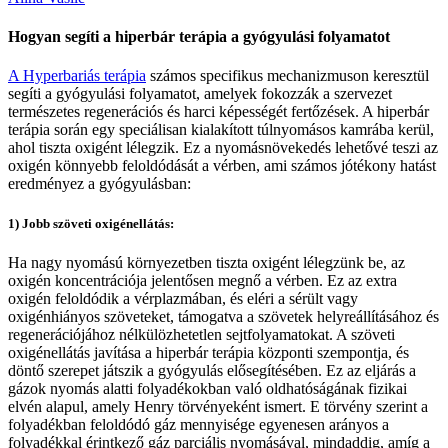
Hogyan segíti a hiperbár terápia a gyógyulási folyamatot
A Hyperbariás terápia
számos specifikus mechanizmuson keresztül
segíti a gyógyulási folyamatot, amelyek fokozzák a szervezet
természetes regenerációs és harci képességét fertőzések. A hiperbár
terápia során egy speciálisan kialakított túlnyomásos kamrába kerül,
ahol tiszta oxigént lélegzik. Ez a nyomásnövekedés lehetővé teszi az
oxigén könnyebb feloldódását a vérben, ami számos jótékony hatást
eredményez a gyógyulásban:
1) Jobb szöveti oxigénellátás:
Ha nagy nyomású környezetben tiszta oxigént lélegzünk be, az
oxigén koncentrációja jelentősen megnő a vérben. Ez az extra
oxigén feloldódik a vérplazmában, és eléri a sérült vagy
oxigénhiányos szöveteket, támogatva a szövetek helyreállításához és
regenerációjához nélkülözhetetlen sejtfolyamatokat. A szöveti
oxigénellátás javítása a hiperbár terápia központi szempontja, és
döntő szerepet játszik a gyógyulás elősegítésében. Ez az eljárás a
gázok nyomás alatti folyadékokban való oldhatóságának fizikai
elvén alapul, amely Henry törvényeként ismert. E törvény szerint a
folyadékban feloldódó gáz mennyisége egyenesen arányos a
folyadékkal érintkező gáz parciális nyomásával, mindaddig, amíg a