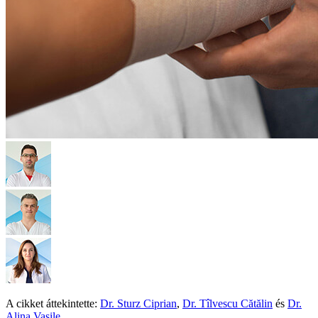
A cikket áttekintette:
Dr. Sturz Ciprian
,
Dr. Tîlvescu Cătălin
és
Dr.
Alina Vasile