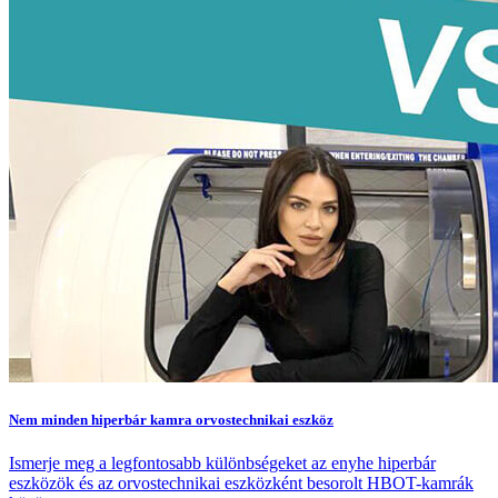
Nem minden hiperbár kamra orvostechnikai eszköz
Ismerje meg a legfontosabb különbségeket az enyhe hiperbár
eszközök és az orvostechnikai eszközként besorolt HBOT-kamrák