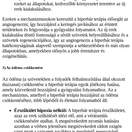
ezeket az állapotokat, kedvezőbb környezetet teremtve az új
erek kialakulásához.
Ezeken a mechanizmusokon keresztül a hiperbár terápia elősegíti az
angiogenezist, így hozzájárul a keringés javításához az érintett
területeken és felgyorsítja a gyógyulási folyamatot. Az új erek
kialakulása döntő fontosságú a sérült szövetek helyreállításához és a
szövetek regenerációjához, így az angiogenezis a hiperbár terápia
hatékonyságának alapvető szempontja a sebkezelésben és más olyan
állapotokban, amelyekben előnyös a jobb érrendszer és
oxigénellátás.
3) Az ödéma csökkentése
Az ödéma (a szövetekben a folyadék felhalmozódása által okozott
duzzanat) csökkentése a hiperbár terápia egyik jótékony hatása,
amely közvetlenül hozzájárul a gyógyulási folyamathoz. Az a
mechanizmus, amellyel a hiperbár terápia hozzájárul az ödéma
csökkentéséhez, több lépésből és élettani folyamatból áll:
Érszűkület hipoxia nélkül:
A hiperbár terápia érszűkületet,
azaz az erek szűkülését idézi elő, ami a véráramlás
csökkenésére utalhat. A megnövekedett nyomás hatására
azonban a vérben jelentősen megnövekedett oldott oxigén
szint miatt a szövetek továbbra is megfelelő mennyiségű