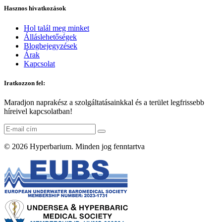
Hasznos hivatkozások
Hol talál meg minket
Álláslehetőségek
Blogbejegyzések
Árak
Kapcsolat
Iratkozzon fel:
Maradjon naprakész a szolgáltatásainkkal és a terület legfrissebb
híreivel kapcsolatban!
© 2026
Hyperbarium
. Minden jog fenntartva