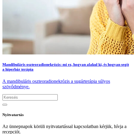
Mandibuláris oszteoradionekrózis: mi ez, hogyan alakul ki, és hogyan segít
a hiperbár terápia
A mandibuláris oszteoradionekrózis a sugárterápia súlyos
szövődménye.
Nyitvatartás
Az ünnepnapok körüli nyitvatartással kapcsolatban kérjük, hívja a
recepciót.