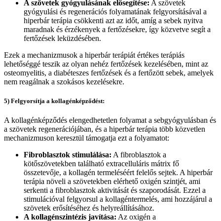
A szövetek gyógyulásának elősegítése:
A szövetek
gyógyulási és regenerációs folyamatának felgyorsításával a
hiperbár terápia csökkenti azt az időt, amíg a sebek nyitva
maradnak és érzékenyek a fertőzésekre, így közvetve segít a
fertőzések leküzdésében.
Ezek a mechanizmusok a hiperbár terápiát értékes terápiás
lehetőséggé teszik az olyan nehéz fertőzések kezelésében, mint az
osteomyelitis, a diabéteszes fertőzések és a fertőzött sebek, amelyek
nem reagálnak a szokásos kezelésekre.
5) Felgyorsítja a kollagénképződést:
A kollagénképződés elengedhetetlen folyamat a sebgyógyulásban és
a szövetek regenerációjában, és a hiperbár terápia több közvetlen
mechanizmuson keresztül támogatja ezt a folyamatot:
Fibroblasztok stimulálása:
A fibroblasztok a
kötőszövetekben található extracelluláris mátrix fő
összetevője, a kollagén termeléséért felelős sejtek. A hiperbár
terápia növeli a szövetekben elérhető oxigén szintjét, ami
serkenti a fibroblasztok aktivitását és szaporodását. Ezzel a
stimulációval felgyorsul a kollagéntermelés, ami hozzájárul a
szövetek erősítéséhez és helyreállításához.
A kollagénszintézis javítása:
Az oxigén a