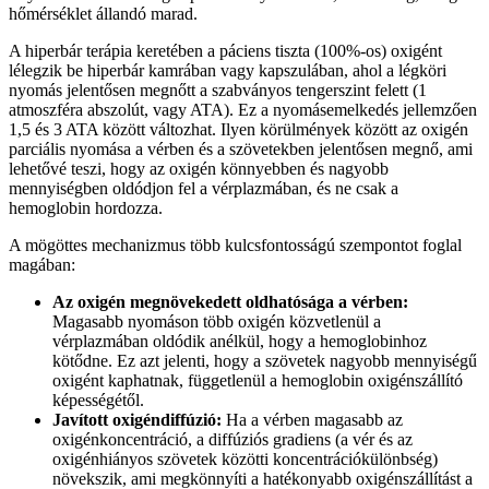
hőmérséklet állandó marad.
A hiperbár terápia keretében a páciens tiszta (100%-os) oxigént
lélegzik be hiperbár kamrában vagy kapszulában, ahol a légköri
nyomás jelentősen megnőtt a szabványos tengerszint felett (1
atmoszféra abszolút, vagy ATA). Ez a nyomásemelkedés jellemzően
1,5 és 3 ATA között változhat. Ilyen körülmények között az oxigén
parciális nyomása a vérben és a szövetekben jelentősen megnő, ami
lehetővé teszi, hogy az oxigén könnyebben és nagyobb
mennyiségben oldódjon fel a vérplazmában, és ne csak a
hemoglobin hordozza.
A mögöttes mechanizmus több kulcsfontosságú szempontot foglal
magában:
Az oxigén megnövekedett oldhatósága a vérben:
Magasabb nyomáson több oxigén közvetlenül a
vérplazmában oldódik anélkül, hogy a hemoglobinhoz
kötődne. Ez azt jelenti, hogy a szövetek nagyobb mennyiségű
oxigént kaphatnak, függetlenül a hemoglobin oxigénszállító
képességétől.
Javított oxigéndiffúzió:
Ha a vérben magasabb az
oxigénkoncentráció, a diffúziós gradiens (a vér és az
oxigénhiányos szövetek közötti koncentrációkülönbség)
növekszik, ami megkönnyíti a hatékonyabb oxigénszállítást a